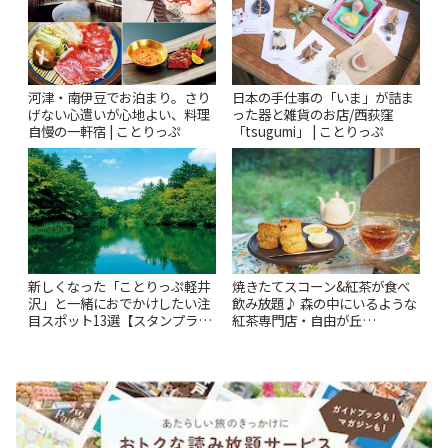
河津・南伊豆でお泊まり。さり
日本の手仕事の「いま」が詰ま
げない心遣いが心地よい、料理
った器と雑貨のお店/西荻窪
自慢の一軒宿 | ことりっぷ
「tsugumi」 | ことりっぷ
新しくなった「ことりっぷ軽井
焼きたてスコーン&紅茶が食べ
沢」と一緒におでかけしたい注
飲み放題♪ 森の中にいるような
目スポット13選【スタンプラリ
紅茶専門店・自由が丘
ー開催中】 | ことりっぷ
「YOTSUBA TEA」でのんびり
時間 | ことりっぷ