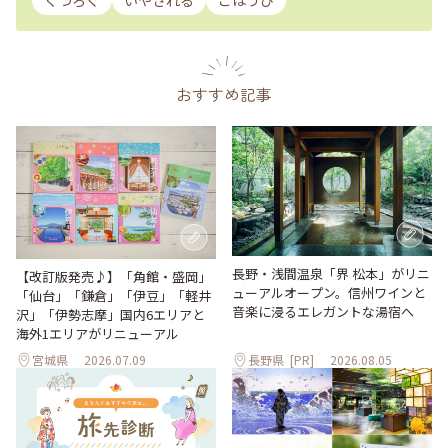
くつろぐ
いやされる
ごほうび
おすすめ記事
長野・浅間温泉「界 松本」がリニ
【改訂版発売♪】「角館・盛岡」
ューアルオープン。信州ワインと
「仙台」「鎌倉」「伊豆」「軽井
音楽に浸るエレガントな湯宿へ
沢」「伊勢志摩」国内6エリアと
海外1エリアがリニューアル
宮城県
2026.07.09
長野県
[PR]
2026.08.05