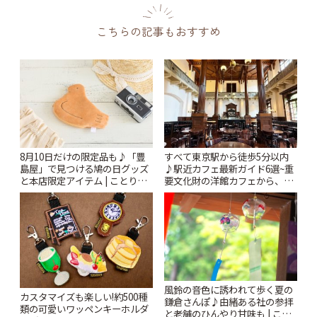
こちらの記事もおすすめ
8月10日だけの限定品も♪「豊
すべて東京駅から徒歩5分以内
島屋」で見つける鳩の日グッズ
♪駅近カフェ最新ガイド6選~重
と本店限定アイテム | ことりっ
要文化財の洋館カフェから、改
ぷ
札すぐのレトロ喫茶まで~ | こと
りっぷ
風鈴の音色に誘われて歩く夏の
カスタマイズも楽しい!約500種
鎌倉さんぽ♪由緒ある社の参拝
類の可愛いワッペンキーホルダ
と老舗のひんやり甘味も | こと