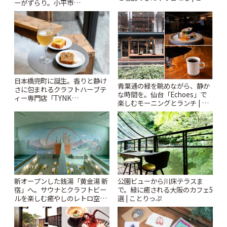
ーがずらり。小平市
りっぷ
「Kimamaya T&K」 | ことりっ
ぷ
日本橋兜町に誕生。香りと静け
青葉通の緑を眺めながら、静か
さに包まれるクラフトハーブテ
な時間を。仙台「Echoes」で
ィー専門店「TYNK
楽しむモーニングとランチ | こ
Kabutocho」 | ことりっぷ
とりっぷ
新オープンした銭湯「黄金湯 新
公園ビューから川床テラスま
宿」へ。サウナとクラフトビー
で。緑に癒される大阪のカフェ5
ルを楽しむ癒やしのレトロ空間
選 | ことりっぷ
| ことりっぷ