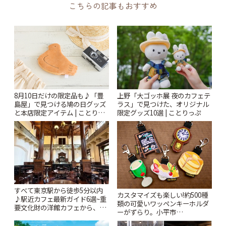
こちらの記事もおすすめ
上野「大ゴッホ展 夜のカフェテ
8月10日だけの限定品も♪「豊
ラス」で見つけた、オリジナル
島屋」で見つける鳩の日グッズ
限定グッズ10選 | ことりっぷ
と本店限定アイテム | ことりっ
ぷ
すべて東京駅から徒歩5分以内
カスタマイズも楽しい!約500種
♪駅近カフェ最新ガイド6選~重
類の可愛いワッペンキーホルダ
要文化財の洋館カフェから、改
ーがずらり。小平市
札すぐのレトロ喫茶まで~ | こと
「Kimamaya T&K」 | ことりっ
りっぷ