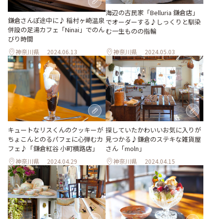
海辺の古民家「Belluria 鎌倉店」
鎌倉さんぽ途中に♪ 稲村ヶ崎温泉
でオーダーする♪しっくりと馴染
併設の足湯カフェ「Ninai」でのん
む一生ものの指輪
びり時間
神奈川県
2024.06.13
神奈川県
2024.05.03
探していたかわいいお気に入りが
キュートなリスくんのクッキーが
見つかる♪鎌倉のステキな雑貨屋
ちょこんとのるパフェに心弾むカ
さん「moln」
フェ♪「鎌倉紅谷 小町横路店」
神奈川県
2024.04.29
神奈川県
2024.04.15