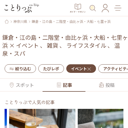
ガイド・マガジン
神奈川県
鎌倉・江の島・二階堂・由比ヶ浜・大船・七里ヶ浜
鎌倉・江の島・二階堂・由比ヶ浜・大船・七里ヶ
浜
×
イベント
、
雑貨
、
ライフスタイル
、
温
泉・スパ
絞り込む
たびレポ
イベント
アクティビテ
スポット
記事
投稿
ことりっぷで人気の記事