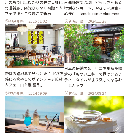
古都鎌倉で選ぶ自分らしさを彩る
江の島で巳年ゆかりの弁財天様に
特別なショール♪やさしい風合に
開運祈願♪陽光きらめく初詣とカ
心弾む「tamaki niime okurimon」
フェでほっこり過ごす新春
神奈川県
2025.01.02
神奈川県
2024.11.26
日本の伝統的な手仕事を集めた鎌
鎌倉の路地裏で見つけた♪ 北欧を
倉の「もやい工藝」で見つける♪
感じる癒やしのヴィンテージ雑貨
ティータイムがより楽しくなるお
カフェ「白と熊 藝品」
皿とカップ
神奈川県
2024.09.09
神奈川県
2024.08.24