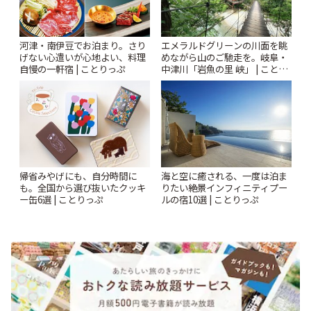
河津・南伊豆でお泊まり。さり
エメラルドグリーンの川面を眺
げない心遣いが心地よい、料理
めながら山のご馳走を。岐阜・
自慢の一軒宿 | ことりっぷ
中津川「岩魚の里 峡」 | ことり
っぷ
帰省みやげにも、自分時間に
海と空に癒される、一度は泊ま
も。全国から選び抜いたクッキ
りたい絶景インフィニティプー
ー缶6選 | ことりっぷ
ルの宿10選 | ことりっぷ