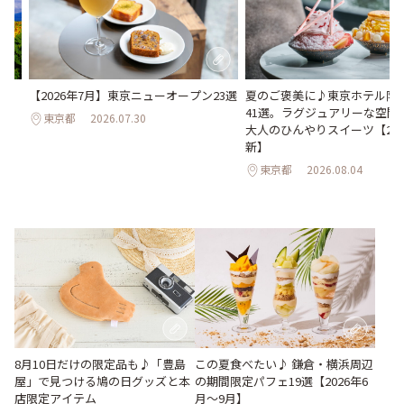
い
【2026年7月】東京ニューオープン23選
夏のご褒美に♪東京ホテル限
。巨
41選。ラグジュアリーな空間
東京都
2026.07.30
26
大人のひんやりスイーツ【202
新】
東京都
2026.08.04
この夏食べたい♪ 鎌倉・横浜周辺
8月10日だけの限定品も♪「豊島
の期間限定パフェ19選【2026年6
屋」で見つける鳩の日グッズと本
月～9月】
店限定アイテム