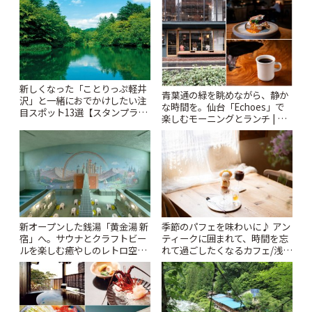
ぷ
新しくなった「ことりっぷ軽井
青葉通の緑を眺めながら、静か
沢」と一緒におでかけしたい注
な時間を。仙台「Echoes」で
目スポット13選【スタンプラリ
楽しむモーニングとランチ | こ
ー開催中】 | ことりっぷ
とりっぷ
新オープンした銭湯「黄金湯 新
季節のパフェを味わいに♪ アン
宿」へ。サウナとクラフトビー
ティークに囲まれて、時間を忘
ルを楽しむ癒やしのレトロ空間
れて過ごしたくなるカフェ/浅草
| ことりっぷ
「annorum cafe」 | ことりっぷ