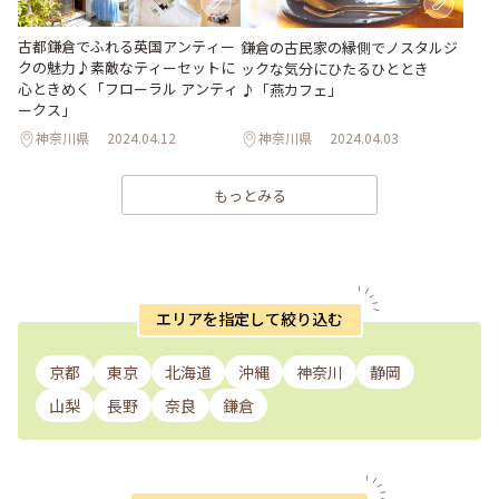
古都鎌倉でふれる英国アンティー
鎌倉の古民家の縁側でノスタルジ
クの魅力♪素敵なティーセットに
ックな気分にひたるひととき
心ときめく「フローラル アンティ
♪「燕カフェ」
ークス」
神奈川県
2024.04.12
神奈川県
2024.04.03
もっとみる
エリアを指定して絞り込む
京都
東京
北海道
沖縄
神奈川
静岡
山梨
長野
奈良
鎌倉