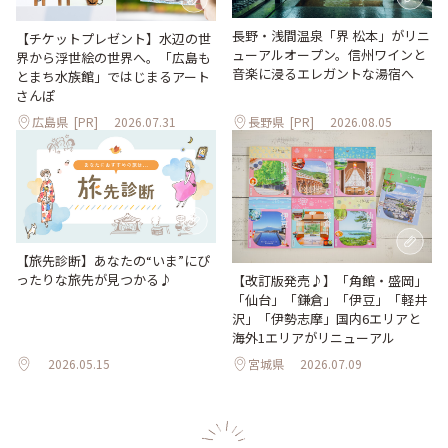
長野・浅間温泉「界 松本」がリニ
【チケットプレゼント】水辺の世
ューアルオープン。信州ワインと
界から浮世絵の世界へ。「広島も
音楽に浸るエレガントな湯宿へ
とまち水族館」ではじまるアート
さんぽ
広島県
[PR]
2026.07.31
長野県
[PR]
2026.08.05
【旅先診断】あなたの“いま”にぴ
ったりな旅先が見つかる♪
【改訂版発売♪】「角館・盛岡」
「仙台」「鎌倉」「伊豆」「軽井
沢」「伊勢志摩」国内6エリアと
海外1エリアがリニューアル
2026.05.15
宮城県
2026.07.09