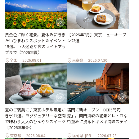
黄金色に輝く絶景。夏休みに行き
【2026年7月】東京ニューオープ
たいひまわりスポット＆イベント
ン23選
15選。巨大迷路や夜のライトアッ
プまで【2026年夏】
全国
2026.08.01
東京都
2026.07.30
夏のご褒美に♪東京ホテル限定か
福岡に新オープン「BEB5門司
き氷41選。ラグジュアリーな空間
港」。関門海峡の絶景とレトロな
で味わう大人のひんやりスイーツ
街並みに浸るトキメキ海峡ステイ
【2026年最新】
東京都
2026.08.04
福岡県
[PR]
2026.07.29