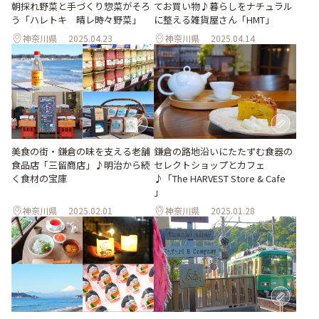
朝採れ野菜と手づくり惣菜がそろ
てお買い物♪暮らしをナチュラル
う「ハレトキ 晴レ時々野菜」
に整える雑貨屋さん「HMT」
神奈川県
2025.04.23
神奈川県
2025.04.14
美食の街・鎌倉の味を支える老舗
鎌倉の路地沿いにたたずむ食器の
食品店「三留商店」♪明治から続
セレクトショップとカフェ
く食材の宝庫
♪「The HARVEST Store & Cafe
」
神奈川県
2025.02.01
神奈川県
2025.01.28