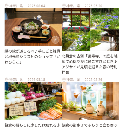
神奈川県
2026.08.04
神奈川県
2026.06.20
蝶の紋が道しるべ♪手しごと雑貨
北鎌倉の古刹「長寿寺」で庭を眺
と地元産シラス丼のショップ「か
めて心穏やかに過ごすひととき♪
わひらこ」
アジサイが見頃を迎えた春の特別
拝観
神奈川県
2026.05.18
神奈川県
2025.05.26
鎌倉の暮らしに少しだけ触れる♪
鎌倉の街歩きでふらりと立ち寄っ