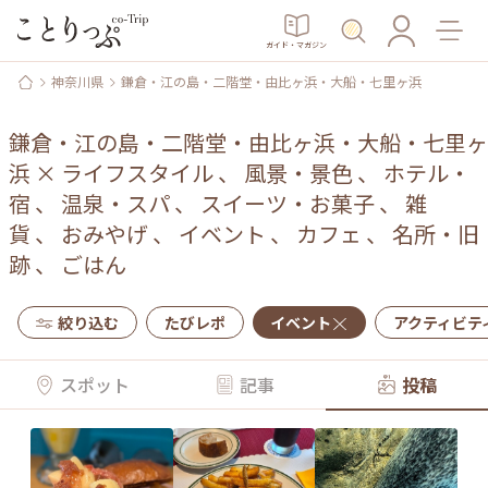
ガイド・マガジン
神奈川県
鎌倉・江の島・二階堂・由比ヶ浜・大船・七里ヶ浜
鎌倉・江の島・二階堂・由比ヶ浜・大船・七里ヶ
浜
×
ライフスタイル
、
風景・景色
、
ホテル・
宿
、
温泉・スパ
、
スイーツ・お菓子
、
雑
貨
、
おみやげ
、
イベント
、
カフェ
、
名所・旧
跡
、
ごはん
絞り込む
たびレポ
イベント
アクティビテ
スポット
記事
投稿