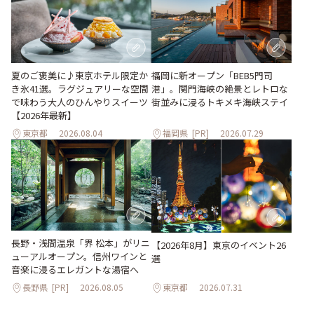
夏のご褒美に♪東京ホテル限定か
福岡に新オープン「BEB5門司
き氷41選。ラグジュアリーな空間
港」。関門海峡の絶景とレトロな
で味わう大人のひんやりスイーツ
街並みに浸るトキメキ海峡ステイ
【2026年最新】
東京都
2026.08.04
福岡県
[PR]
2026.07.29
長野・浅間温泉「界 松本」がリニ
【2026年8月】東京のイベント26
ューアルオープン。信州ワインと
選
音楽に浸るエレガントな湯宿へ
長野県
[PR]
2026.08.05
東京都
2026.07.31