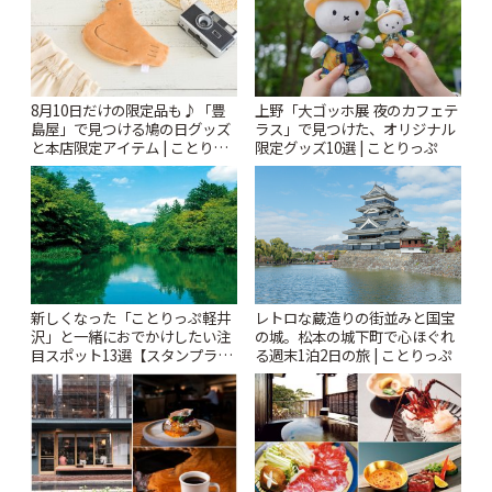
8月10日だけの限定品も♪「豊
上野「大ゴッホ展 夜のカフェテ
島屋」で見つける鳩の日グッズ
ラス」で見つけた、オリジナル
と本店限定アイテム | ことりっ
限定グッズ10選 | ことりっぷ
ぷ
新しくなった「ことりっぷ軽井
レトロな蔵造りの街並みと国宝
沢」と一緒におでかけしたい注
の城。松本の城下町で心ほぐれ
目スポット13選【スタンプラリ
る週末1泊2日の旅 | ことりっぷ
ー開催中】 | ことりっぷ