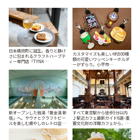
日本橋兜町に誕生。香りと静け
カスタマイズも楽しい!約500種
さに包まれるクラフトハーブテ
類の可愛いワッペンキーホルダ
ィー専門店「TYNK
ーがずらり。小平市
Kabutocho」 | ことりっぷ
「Kimamaya T&K」 | ことりっ
ぷ
新オープンした銭湯「黄金湯 新
すべて東京駅から徒歩5分以内
宿」へ。サウナとクラフトビー
♪駅近カフェ最新ガイド6選~重
ルを楽しむ癒やしのレトロ空間
要文化財の洋館カフェから、改
| ことりっぷ
札すぐのレトロ喫茶まで~ | こと
りっぷ