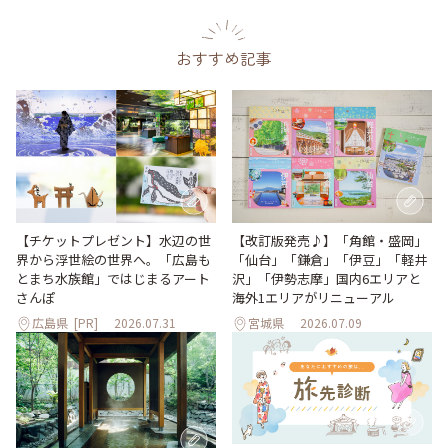
おすすめ記事
【改訂版発売♪】「角館・盛岡」
【チケットプレゼント】水辺の世
「仙台」「鎌倉」「伊豆」「軽井
界から浮世絵の世界へ。「広島も
沢」「伊勢志摩」国内6エリアと
とまち水族館」ではじまるアート
海外1エリアがリニューアル
さんぽ
広島県
[PR]
2026.07.31
宮城県
2026.07.09