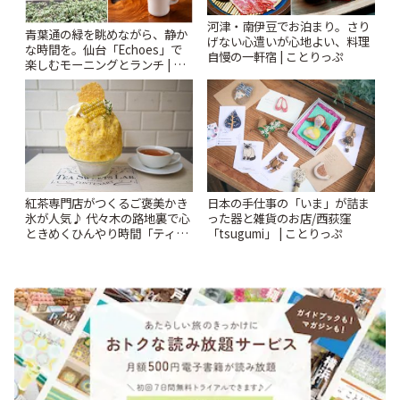
河津・南伊豆でお泊まり。さり
青葉通の緑を眺めながら、静か
げない心遣いが心地よい、料理
な時間を。仙台「Echoes」で
自慢の一軒宿 | ことりっぷ
楽しむモーニングとランチ | こ
とりっぷ
紅茶専門店がつくるご褒美かき
日本の手仕事の「いま」が詰ま
氷が人気♪ 代々木の路地裏で心
った器と雑貨のお店/西荻窪
ときめくひんやり時間「ティー
「tsugumi」 | ことりっぷ
スイーツ ラボ コンテナート」 |
ことりっぷ