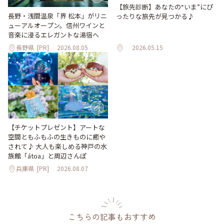
【旅先診断】あなたの“いま”にぴ
長野・浅間温泉「界 松本」がリニ
ったりな旅先が見つかる♪
ューアルオープン。信州ワインと
音楽に浸るエレガントな湯宿へ
長野県
[PR]
2026.08.05
2026.05.15
【チケットプレゼント】アートな
空間ともふもふの生きものに癒や
されて♪ 大人も楽しめる神戸の水
族館「átoa」と周辺さんぽ
兵庫県
[PR]
2026.08.07
こちらの記事もおすすめ