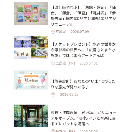
【改訂版発売♪】「角館・盛岡」「仙
台」「鎌倉」「伊豆」「軽井沢」「伊
勢志摩」国内6エリアと海外1エリアが
リニューアル
宮城県
2026.07.09
【チケットプレゼント】水辺の世界か
ら浮世絵の世界へ。「広島もとまち水
族館」ではじまるアートさんぽ
広島県
[PR]
2026.07.31
【旅先診断】あなたの“いま”にぴった
りな旅先が見つかる♪
2026.05.15
長野・浅間温泉「界 松本」がリニュー
アルオープン。信州ワインと音楽に浸
るエレガントな湯宿へ
長野県
[PR]
2026.08.05