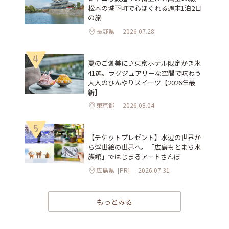
松本の城下町で心ほぐれる週末1泊2日
の旅
長野県
2026.07.28
4
夏のご褒美に♪東京ホテル限定かき氷
41選。ラグジュアリーな空間で味わう
大人のひんやりスイーツ【2026年最
新】
東京都
2026.08.04
5
【チケットプレゼント】水辺の世界か
ら浮世絵の世界へ。「広島もとまち水
族館」ではじまるアートさんぽ
広島県
[PR]
2026.07.31
もっとみる