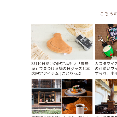
こちら
8月10日だけの限定品も♪「豊島
カスタマイズ
屋」で見つける鳩の日グッズと本
の可愛いワ
店限定アイテム | ことりっぷ
ずらり。小平市
T&K」 | 