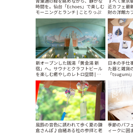
青葉通の緑を眺めながら、静かな
すべて東京
時間を。仙台「Echoes」で楽しむ
近カフェ最新
モーニングとランチ | ことりっぷ
財の洋館カ
レトロ喫茶ま
新オープンした銭湯「黄金湯 新
日本の手仕
宿」へ。サウナとクラフトビール
た器と雑貨
を楽しむ癒やしのレトロ空間 | こ
「tsugumi
とりっぷ
風鈴の音色に誘われて歩く夏の鎌
季節のパフ
倉さんぽ♪由緒ある社の参拝と老
ィークに囲