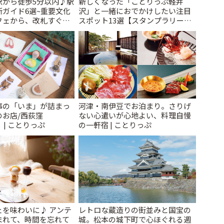
駅から徒歩5分以内♪駅
新しくなった「ことりっぷ軽井
ガイド6選~重要文化
沢」と一緒におでかけしたい注目
フェから、改札すぐの
スポット13選【スタンプラリー開
で~ | ことりっぷ
催中】 | ことりっぷ
事の「いま」が詰まっ
河津・南伊豆でお泊まり。さりげ
のお店/西荻窪
ない心遣いが心地よい、料理自慢
」 | ことりっぷ
の一軒宿 | ことりっぷ
ェを味わいに♪ アンテ
レトロな蔵造りの街並みと国宝の
まれて、時間を忘れて
城。松本の城下町で心ほぐれる週