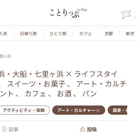
人気
日帰り旅
ひとり旅
カフェ
京都
東京
里ヶ浜
浜・大船・七里ヶ浜
×
ライフスタイ
、
スイーツ・お菓子
、
アート・カルチ
ント
、
カフェ
、
お酒
、
パン
アクティビティ・体験
アート・カルチャー
風景・景色
記事
投稿