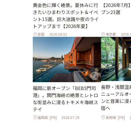
黄金色に輝く絶景。夏休みに行
【2026年7
きたいひまわりスポット＆イベ
プン23選
ント15選。巨大迷路や夜のライ
トアップまで【2026年夏】
全国
2026.08.01
東京都
2026.
長野・浅間温
福岡に新オープン「BEB5門司
ニューアルオ
港」。関門海峡の絶景とレトロ
ンと音楽に浸
な街並みに浸るトキメキ海峡ス
宿へ
テイ
福岡県
[PR]
2026.07.29
長野県
[PR]