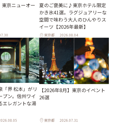
月】東京ニューオー
夏のご褒美に♪東京ホテル限定
かき氷41選。ラグジュアリーな
空間で味わう大人のひんやりス
イーツ【2026年最新】
07.30
東京都
2026.08.04
泉「界 松本」がリ
【2026年8月】東京のイベント
ープン。信州ワイ
26選
るエレガントな湯
2026.08.05
東京都
2026.07.31