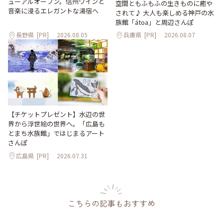
ューアルオープン。信州ワインと
空間ともふもふの生きものに癒や
音楽に浸るエレガントな湯宿へ
されて♪ 大人も楽しめる神戸の水
族館「átoa」と周辺さんぽ
長野県
[PR]
2026.08.05
兵庫県
[PR]
2026.08.07
【チケットプレゼント】水辺の世
界から浮世絵の世界へ。「広島も
とまち水族館」ではじまるアート
さんぽ
広島県
[PR]
2026.07.31
こちらの記事もおすすめ