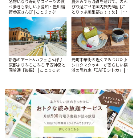
名物いなり寿司やスイーツの食
夏休みでも混雑を避けて。のん
べ歩きも楽しい♪愛知・豊川稲
びり過ごせる国内旅先6選【こ
荷参道さんぽ | ことりっぷ
とりっぷ編集部おすすめ】 | こ
とりっぷ
新春のアート&カフェさんぽ♪
元町中華街の近くでみつけた♪
京都よりみちこみち 平安神宮と
シロクマクッキーが愛らしい横
岡崎通【後編】 | ことりっぷ
浜の隠れ家「CAFE シトカ」 |
ことりっぷ