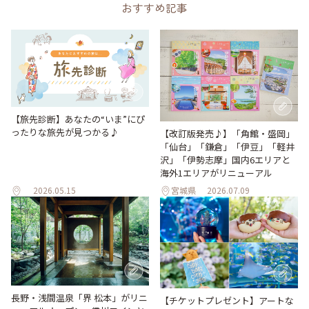
おすすめ記事
【旅先診断】あなたの“いま”にぴ
ったりな旅先が見つかる♪
【改訂版発売♪】「角館・盛岡」
「仙台」「鎌倉」「伊豆」「軽井
沢」「伊勢志摩」国内6エリアと
海外1エリアがリニューアル
2026.05.15
宮城県
2026.07.09
長野・浅間温泉「界 松本」がリニ
【チケットプレゼント】アートな