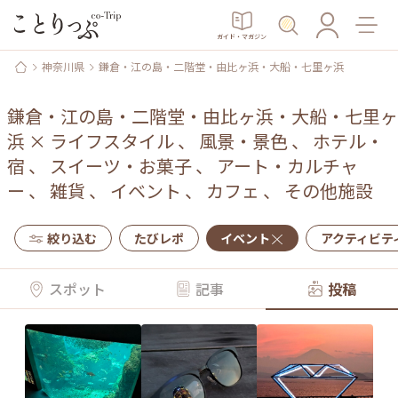
ガイド・マガジン
神奈川県
鎌倉・江の島・二階堂・由比ヶ浜・大船・七里ヶ浜
鎌倉・江の島・二階堂・由比ヶ浜・大船・七里ヶ
浜
×
ライフスタイル
、
風景・景色
、
ホテル・
宿
、
スイーツ・お菓子
、
アート・カルチャ
ー
、
雑貨
、
イベント
、
カフェ
、
その他施設
絞り込む
たびレポ
イベント
アクティビテ
スポット
記事
投稿