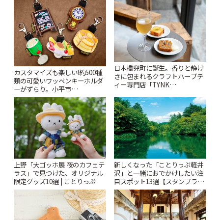
日本橋兜町に誕生。香りと静け
カスタマイズも楽しい!約500種
さに包まれるクラフトハーブテ
類の可愛いワッペンキーホルダ
ィー専門店「TYNK
ーがずらり。小平市
Kabutocho」 | ことりっぷ
「Kimamaya T&K」 | ことりっ
ぷ
上野「大ゴッホ展 夜のカフェテ
新しくなった「ことりっぷ軽井
ラス」で見つけた、オリジナル
沢」と一緒におでかけしたい注
限定グッズ10選 | ことりっぷ
目スポット13選【スタンプラリ
ー開催中】 | ことりっぷ