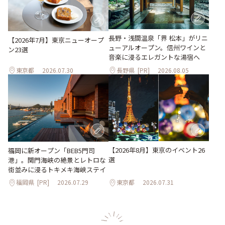
長野・浅間温泉「界 松本」がリニ
【2026年7月】東京ニューオープ
ューアルオープン。信州ワインと
ン23選
音楽に浸るエレガントな湯宿へ
東京都
2026.07.30
長野県
[PR]
2026.08.05
【2026年8月】東京のイベント26
福岡に新オープン「BEB5門司
選
港」。関門海峡の絶景とレトロな
街並みに浸るトキメキ海峡ステイ
福岡県
[PR]
2026.07.29
東京都
2026.07.31