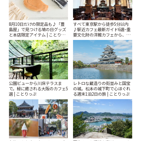
8月10日だけの限定品も♪「豊
すべて東京駅から徒歩5分以内
島屋」で見つける鳩の日グッズ
♪駅近カフェ最新ガイド6選~重
と本店限定アイテム | ことりっ
要文化財の洋館カフェから、改
ぷ
札すぐのレトロ喫茶まで~ | こと
りっぷ
公園ビューから川床テラスま
レトロな蔵造りの街並みと国宝
で。緑に癒される大阪のカフェ5
の城。松本の城下町で心ほぐれ
選 | ことりっぷ
る週末1泊2日の旅 | ことりっぷ