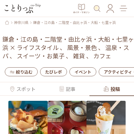
ガイド・マガジン
神奈川県
鎌倉・江の島・二階堂・由比ヶ浜・大船・七里ヶ浜
鎌倉・江の島・二階堂・由比ヶ浜・大船・七里ヶ
浜
×
ライフスタイル
、
風景・景色
、
温泉・ス
パ
、
スイーツ・お菓子
、
雑貨
、
カフェ
絞り込む
たびレポ
イベント
アクティビティ
スポット
記事
投稿