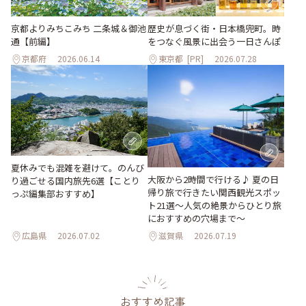
京都よりみちこみち 二条城＆御池
歴史が息づく街・日本橋兜町。時
通【前編】
をつなぐ風景に出会う一日さんぽ
京都府
2026.06.14
東京都
[PR]
2026.07.28
夏休みでも混雑を避けて。のんび
大阪から2時間で行ける♪ 夏の日
り過ごせる国内旅先6選【ことり
帰り旅で行きたい関西観光スポッ
っぷ編集部おすすめ】
ト21選～人気の絶景からひとり旅
におすすめの穴場まで～
広島県
2026.07.02
滋賀県
2026.07.19
おすすめ記事