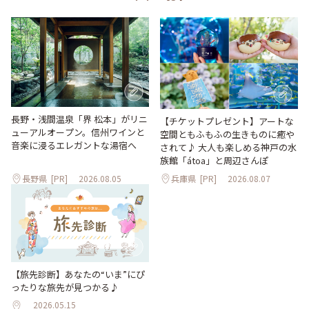
長野・浅間温泉「界 松本」がリニ
【チケットプレゼント】アートな
ューアルオープン。信州ワインと
空間ともふもふの生きものに癒や
音楽に浸るエレガントな湯宿へ
されて♪ 大人も楽しめる神戸の水
族館「átoa」と周辺さんぽ
長野県
[PR]
2026.08.05
兵庫県
[PR]
2026.08.07
【旅先診断】あなたの“いま”にぴ
ったりな旅先が見つかる♪
2026.05.15