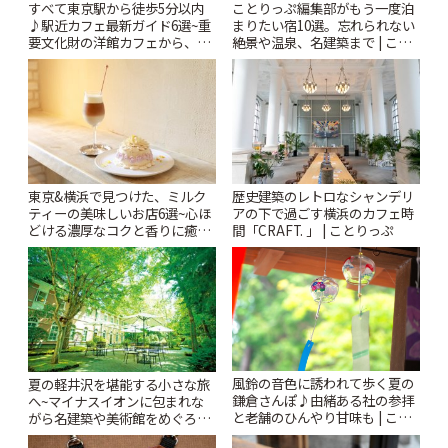
すべて東京駅から徒歩5分以内
ことりっぷ編集部がもう一度泊
♪駅近カフェ最新ガイド6選~重
まりたい宿10選。忘れられない
要文化財の洋館カフェから、改
絶景や温泉、名建築まで | こと
札すぐのレトロ喫茶まで~ | こと
りっぷ
りっぷ
東京&横浜で見つけた、ミルク
歴史建築のレトロなシャンデリ
ティーの美味しいお店6選~心ほ
アの下で過ごす横浜のカフェ時
どける濃厚なコクと香りに癒や
間「CRAFT. 」 | ことりっぷ
されるティータイム~ | ことりっ
ぷ
風鈴の音色に誘われて歩く夏の
夏の軽井沢を堪能する小さな旅
鎌倉さんぽ♪由緒ある社の参拝
へ~マイナスイオンに包まれな
と老舗のひんやり甘味も | こと
がら名建築や美術館をめぐろう
りっぷ
~ | ことりっぷ