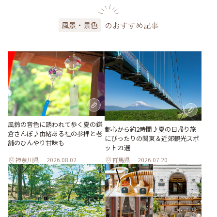
のおすすめ記事
風景・景色
風鈴の音色に誘われて歩く夏の鎌
都心から約2時間♪夏の日帰り旅
倉さんぽ♪由緒ある社の参拝と老
にぴったりの関東＆近郊観光スポ
舗のひんやり甘味も
ット21選
神奈川県
2026.08.02
群馬県
2026.07.20