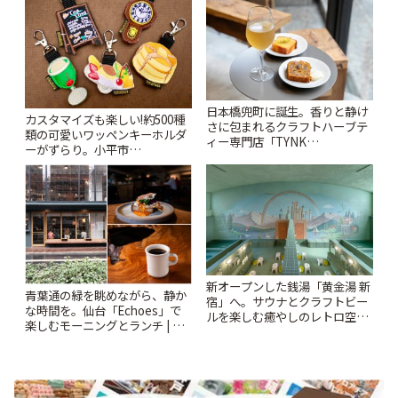
日本橋兜町に誕生。香りと静け
カスタマイズも楽しい!約500種
さに包まれるクラフトハーブテ
類の可愛いワッペンキーホルダ
ィー専門店「TYNK
ーがずらり。小平市
Kabutocho」 | ことりっぷ
「Kimamaya T&K」 | ことりっ
ぷ
新オープンした銭湯「黄金湯 新
青葉通の緑を眺めながら、静か
宿」へ。サウナとクラフトビー
な時間を。仙台「Echoes」で
ルを楽しむ癒やしのレトロ空間
楽しむモーニングとランチ | こ
| ことりっぷ
とりっぷ