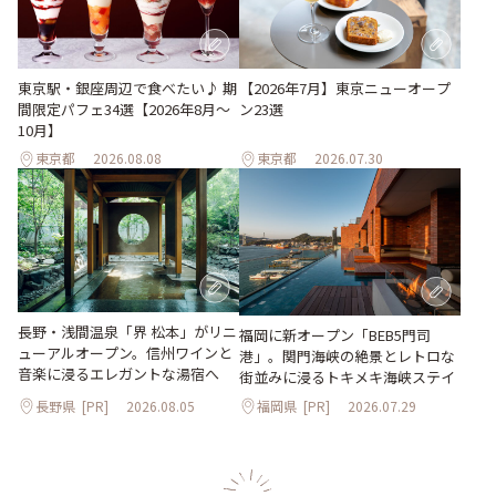
東京駅・銀座周辺で食べたい♪ 期
【2026年7月】東京ニューオープ
間限定パフェ34選【2026年8月～
ン23選
10月】
東京都
2026.08.08
東京都
2026.07.30
長野・浅間温泉「界 松本」がリニ
福岡に新オープン「BEB5門司
ューアルオープン。信州ワインと
港」。関門海峡の絶景とレトロな
音楽に浸るエレガントな湯宿へ
街並みに浸るトキメキ海峡ステイ
長野県
[PR]
2026.08.05
福岡県
[PR]
2026.07.29