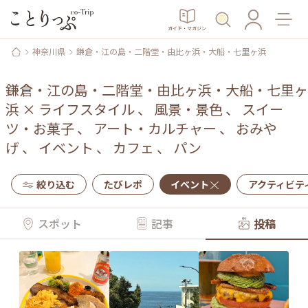
ガイド・マガジン
神奈川県
鎌倉・江の島・二階堂・由比ヶ浜・大船・七里ヶ浜
鎌倉・江の島・二階堂・由比ヶ浜・大船・七里ヶ
浜
×
ライフスタイル
、
風景・景色
、
スイー
ツ・お菓子
、
アート・カルチャー
、
おみや
げ
、
イベント
、
カフェ
、
パン
絞り込む
たびレポ
イベント
アクティビテ
スポット
記事
投稿