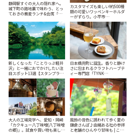
静岡駅すぐの大人の隠れ家へ。
カスタマイズも楽しい!約500種
城下町の路地裏で味わう、とっ
類の可愛いワッペンキーホルダ
ておきの蕎麦ランチ&会席「手
ーがずらり。小平市
打ち蕎麦 たがた」 | ことりっぷ
「Kimamaya T&K」 | ことりっ
ぷ
新しくなった「ことりっぷ軽井
日本橋兜町に誕生。香りと静け
沢」と一緒におでかけしたい注
さに包まれるクラフトハーブテ
目スポット13選【スタンプラリ
ィー専門店「TYNK
ー開催中】 | ことりっぷ
Kabutocho」 | ことりっぷ
風鈴の音色に誘われて歩く夏の
大人の工場見学へ、愛知・岡崎
鎌倉さんぽ♪由緒ある社の参拝
「カクキュー八丁味噌(八丁味噌
と老舗のひんやり甘味も | こと
の郷)」。試食や買い物も楽しみ
りっぷ