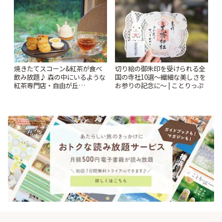
♪ | ことりっぷ
焼きたてスコーン&紅茶が食べ
切り絵の御朱印を受けられる全
飲み放題♪ 森の中にいるような
国の寺社10選〜繊細な美しさを
紅茶専門店・自由が丘
お参りの記念に〜 | ことりっぷ
「YOTSUBA TEA」でのんびり
時間 | ことりっぷ