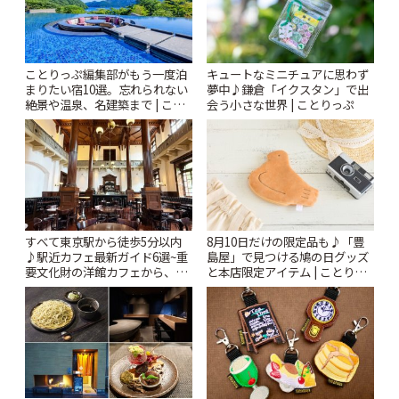
ことりっぷ編集部がもう一度泊
キュートなミニチュアに思わず
まりたい宿10選。忘れられない
夢中♪鎌倉「イクスタン」で出
絶景や温泉、名建築まで | こと
会う小さな世界 | ことりっぷ
りっぷ
すべて東京駅から徒歩5分以内
8月10日だけの限定品も♪「豊
♪駅近カフェ最新ガイド6選~重
島屋」で見つける鳩の日グッズ
要文化財の洋館カフェから、改
と本店限定アイテム | ことりっ
札すぐのレトロ喫茶まで~ | こと
ぷ
りっぷ