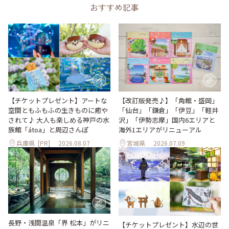
おすすめ記事
【改訂版発売♪】「角館・盛岡」
【チケットプレゼント】アートな
「仙台」「鎌倉」「伊豆」「軽井
空間ともふもふの生きものに癒や
沢」「伊勢志摩」国内6エリアと
されて♪ 大人も楽しめる神戸の水
海外1エリアがリニューアル
族館「átoa」と周辺さんぽ
兵庫県
[PR]
2026.08.07
宮城県
2026.07.09
長野・浅間温泉「界 松本」がリニ
【チケットプレゼント】水辺の世