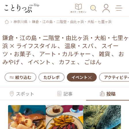
ガイド・マガジン
神奈川県
鎌倉・江の島・二階堂・由比ヶ浜・大船・七里ヶ浜
鎌倉・江の島・二階堂・由比ヶ浜・大船・七里ヶ
浜
×
ライフスタイル
、
温泉・スパ
、
スイー
ツ・お菓子
、
アート・カルチャー
、
雑貨
、
お
みやげ
、
イベント
、
カフェ
、
ごはん
絞り込む
たびレポ
イベント
アクティビテ
スポット
記事
投稿