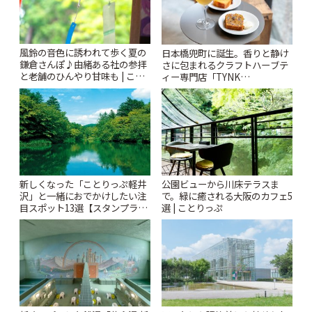
風鈴の音色に誘われて歩く夏の
日本橋兜町に誕生。香りと静け
鎌倉さんぽ♪由緒ある社の参拝
さに包まれるクラフトハーブテ
と老舗のひんやり甘味も | こと
ィー専門店「TYNK
りっぷ
Kabutocho」 | ことりっぷ
新しくなった「ことりっぷ軽井
公園ビューから川床テラスま
沢」と一緒におでかけしたい注
で。緑に癒される大阪のカフェ5
目スポット13選【スタンプラリ
選 | ことりっぷ
ー開催中】 | ことりっぷ