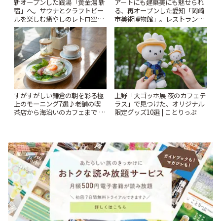
新オープンした銭湯「黄金湯 新
アートにも建築美にも魅せられ
宿」へ。サウナとクラフトビー
る、再オープンした愛知「岡崎
ルを楽しむ癒やしのレトロ空間
市美術博物館」。レストランや
| ことりっぷ
ショップも充実 | ことりっぷ
すがすがしい鎌倉の朝を彩る極
上野「大ゴッホ展 夜のカフェテ
上のモーニング7選♪老舗の喫
ラス」で見つけた、オリジナル
茶店から海沿いのカフェまで |
限定グッズ10選 | ことりっぷ
ことりっぷ