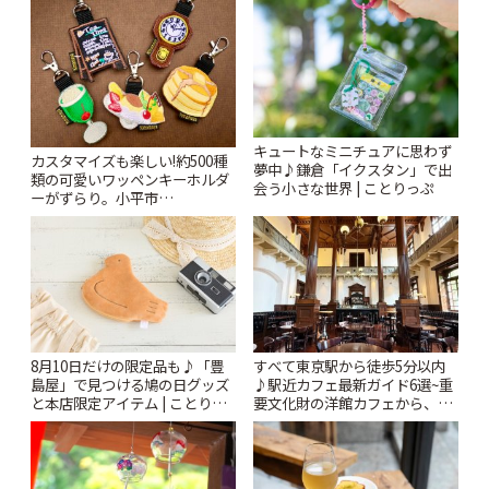
キュートなミニチュアに思わず
カスタマイズも楽しい!約500種
夢中♪鎌倉「イクスタン」で出
類の可愛いワッペンキーホルダ
会う小さな世界 | ことりっぷ
ーがずらり。小平市
「Kimamaya T&K」 | ことりっ
ぷ
8月10日だけの限定品も♪「豊
すべて東京駅から徒歩5分以内
島屋」で見つける鳩の日グッズ
♪駅近カフェ最新ガイド6選~重
と本店限定アイテム | ことりっ
要文化財の洋館カフェから、改
ぷ
札すぐのレトロ喫茶まで~ | こと
りっぷ