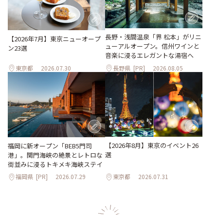
長野・浅間温泉「界 松本」がリニ
【2026年7月】東京ニューオープ
ューアルオープン。信州ワインと
ン23選
音楽に浸るエレガントな湯宿へ
東京都
2026.07.30
長野県
[PR]
2026.08.05
【2026年8月】東京のイベント26
福岡に新オープン「BEB5門司
選
港」。関門海峡の絶景とレトロな
街並みに浸るトキメキ海峡ステイ
福岡県
[PR]
2026.07.29
東京都
2026.07.31