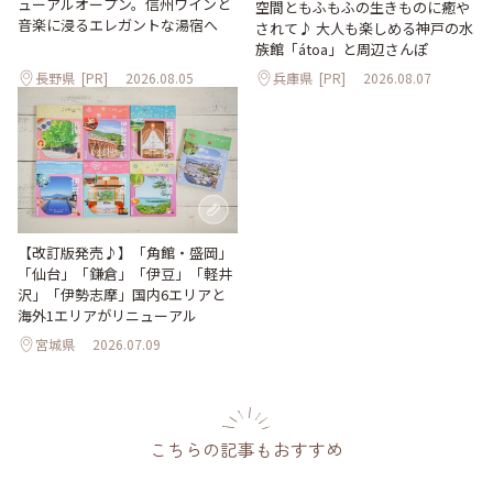
ューアルオープン。信州ワインと
空間ともふもふの生きものに癒や
音楽に浸るエレガントな湯宿へ
されて♪ 大人も楽しめる神戸の水
族館「átoa」と周辺さんぽ
長野県
[PR]
2026.08.05
兵庫県
[PR]
2026.08.07
【改訂版発売♪】「角館・盛岡」
「仙台」「鎌倉」「伊豆」「軽井
沢」「伊勢志摩」国内6エリアと
海外1エリアがリニューアル
宮城県
2026.07.09
こちらの記事もおすすめ