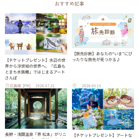
おすすめ記事
【旅先診断】あなたの“いま”にぴ
ったりな旅先が見つかる♪
【チケットプレゼント】水辺の世
界から浮世絵の世界へ。「広島も
とまち水族館」ではじまるアート
さんぽ
広島県
[PR]
2026.07.31
2026.05.15
長野・浅間温泉「界 松本」がリニ
【チケットプレゼント】アートな