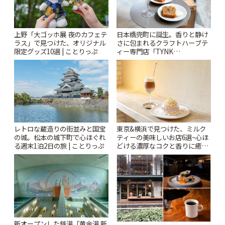
上野「大ゴッホ展 夜のカフェテ
日本橋兜町に誕生。香りと静け
ラス」で見つけた、オリジナル
さに包まれるクラフトハーブテ
限定グッズ10選 | ことりっぷ
ィー専門店「TYNK
Kabutocho」 | ことりっぷ
レトロな蔵造りの街並みと国宝
東京&横浜で見つけた、ミルク
の城。松本の城下町で心ほぐれ
ティーの美味しいお店6選~心ほ
る週末1泊2日の旅 | ことりっぷ
どける濃厚なコクと香りに癒や
されるティータイム~ | ことりっ
ぷ
新オープンした銭湯「黄金湯 新