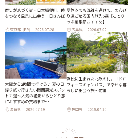
歴史が息づく街・日本橋兜町。時
夏休みでも混雑を避けて。のんび
をつなぐ風景に出会う一日さんぽ
り過ごせる国内旅先6選【ことり
っぷ編集部おすすめ】
東京都
[PR]
2026.07.28
広島県
2026.07.02
浜松に生まれた北欧の村。「ドロ
大阪から2時間で行ける♪ 夏の日
フィーズキャンパス」で幸せな暮
帰り旅で行きたい関西観光スポッ
らしに出会う旅～前編
ト21選～人気の絶景からひとり旅
におすすめの穴場まで～
滋賀県
2026.07.19
静岡県
2019.04.10