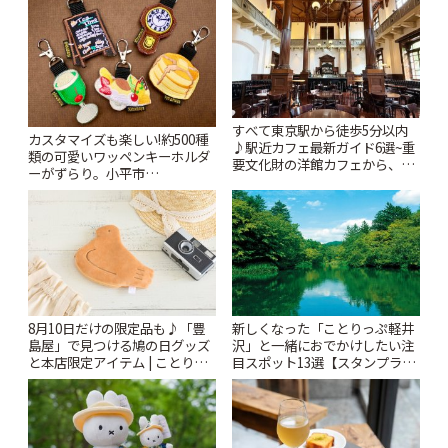
すべて東京駅から徒歩5分以内
カスタマイズも楽しい!約500種
♪駅近カフェ最新ガイド6選~重
類の可愛いワッペンキーホルダ
要文化財の洋館カフェから、改
ーがずらり。小平市
札すぐのレトロ喫茶まで~ | こと
「Kimamaya T&K」 | ことりっ
りっぷ
ぷ
8月10日だけの限定品も♪「豊
新しくなった「ことりっぷ軽井
島屋」で見つける鳩の日グッズ
沢」と一緒におでかけしたい注
と本店限定アイテム | ことりっ
目スポット13選【スタンプラリ
ぷ
ー開催中】 | ことりっぷ