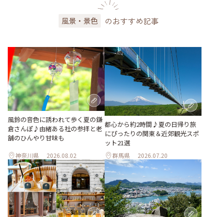
のおすすめ記事
風景・景色
風鈴の音色に誘われて歩く夏の鎌
都心から約2時間♪夏の日帰り旅
倉さんぽ♪由緒ある社の参拝と老
にぴったりの関東＆近郊観光スポ
舗のひんやり甘味も
ット21選
神奈川県
2026.08.02
群馬県
2026.07.20