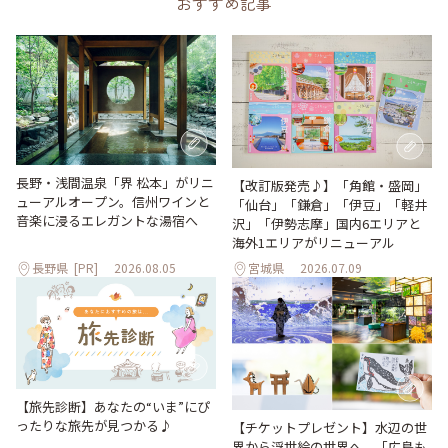
おすすめ記事
長野・浅間温泉「界 松本」がリニ
【改訂版発売♪】「角館・盛岡」
ューアルオープン。信州ワインと
「仙台」「鎌倉」「伊豆」「軽井
音楽に浸るエレガントな湯宿へ
沢」「伊勢志摩」国内6エリアと
海外1エリアがリニューアル
長野県
[PR]
2026.08.05
宮城県
2026.07.09
【旅先診断】あなたの“いま”にぴ
ったりな旅先が見つかる♪
【チケットプレゼント】水辺の世
界から浮世絵の世界へ。「広島も