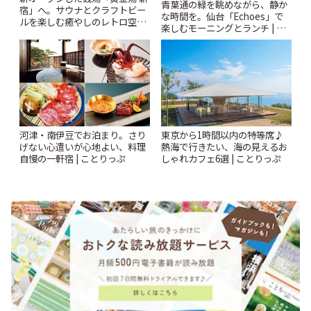
青葉通の緑を眺めながら、静か
宿」へ。サウナとクラフトビー
な時間を。仙台「Echoes」で
ルを楽しむ癒やしのレトロ空間
楽しむモーニングとランチ | こ
| ことりっぷ
とりっぷ
河津・南伊豆でお泊まり。さり
東京から1時間以内の特等席♪
げない心遣いが心地よい、料理
熱海で行きたい、海の見えるお
自慢の一軒宿 | ことりっぷ
しゃれカフェ6選 | ことりっぷ