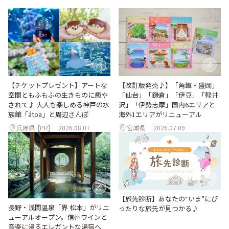
【改訂版発売♪】「角館・盛岡」
【チケットプレゼント】アートな
「仙台」「鎌倉」「伊豆」「軽井
空間ともふもふの生きものに癒や
沢」「伊勢志摩」国内6エリアと
されて♪ 大人も楽しめる神戸の水
海外1エリアがリニューアル
族館「átoa」と周辺さんぽ
兵庫県
[PR]
2026.08.07
宮城県
2026.07.09
【旅先診断】あなたの“いま”にぴ
長野・浅間温泉「界 松本」がリニ
ったりな旅先が見つかる♪
ューアルオープン。信州ワインと
音楽に浸るエレガントな湯宿へ