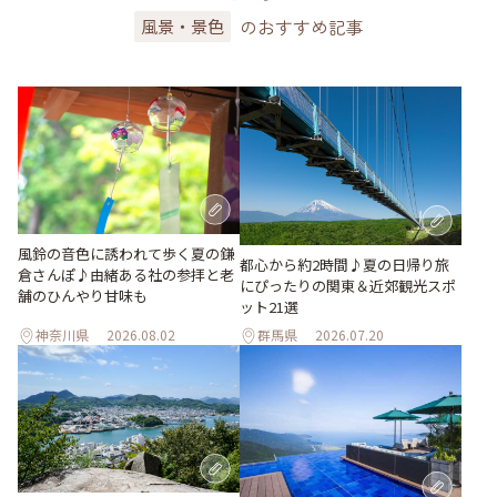
のおすすめ記事
風景・景色
風鈴の音色に誘われて歩く夏の鎌
都心から約2時間♪夏の日帰り旅
倉さんぽ♪由緒ある社の参拝と老
にぴったりの関東＆近郊観光スポ
舗のひんやり甘味も
ット21選
神奈川県
2026.08.02
群馬県
2026.07.20