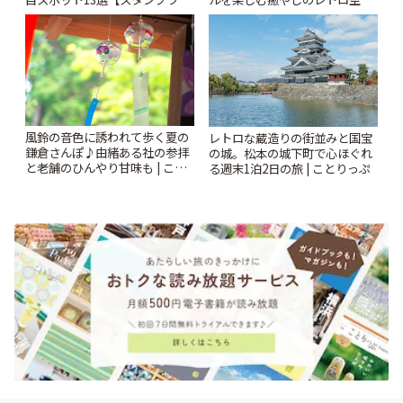
ー開催中】 | ことりっぷ
| ことりっぷ
風鈴の音色に誘われて歩く夏の
レトロな蔵造りの街並みと国宝
鎌倉さんぽ♪由緒ある社の参拝
の城。松本の城下町で心ほぐれ
と老舗のひんやり甘味も | こと
る週末1泊2日の旅 | ことりっぷ
りっぷ