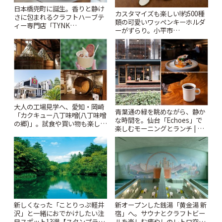
日本橋兜町に誕生。香りと静け
カスタマイズも楽しい!約500種
さに包まれるクラフトハーブテ
類の可愛いワッペンキーホルダ
ィー専門店「TYNK
ーがずらり。小平市
Kabutocho」 | ことりっぷ
「Kimamaya T&K」 | ことりっ
ぷ
大人の工場見学へ、愛知・岡崎
青葉通の緑を眺めながら、静か
「カクキュー八丁味噌(八丁味噌
な時間を。仙台「Echoes」で
の郷)」。試食や買い物も楽しみ
楽しむモーニングとランチ | こ
♪ | ことりっぷ
とりっぷ
新しくなった「ことりっぷ軽井
新オープンした銭湯「黄金湯 新
沢」と一緒におでかけしたい注
宿」へ。サウナとクラフトビー
目スポット13選【スタンプラリ
ルを楽しむ癒やしのレトロ空間