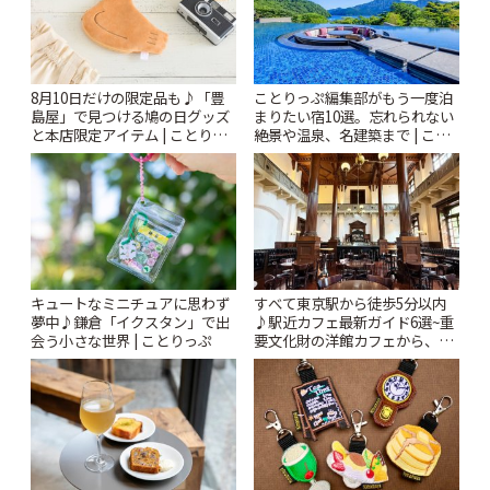
8月10日だけの限定品も♪「豊
ことりっぷ編集部がもう一度泊
島屋」で見つける鳩の日グッズ
まりたい宿10選。忘れられない
と本店限定アイテム | ことりっ
絶景や温泉、名建築まで | こと
ぷ
りっぷ
キュートなミニチュアに思わず
すべて東京駅から徒歩5分以内
夢中♪鎌倉「イクスタン」で出
♪駅近カフェ最新ガイド6選~重
会う小さな世界 | ことりっぷ
要文化財の洋館カフェから、改
札すぐのレトロ喫茶まで~ | こと
りっぷ