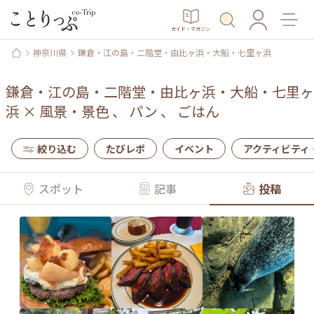
ガイド・マガジン
神奈川県
鎌倉・江の島・二階堂・由比ヶ浜・大船・七里ヶ浜
鎌倉・江の島・二階堂・由比ヶ浜・大船・七里ヶ
浜
×
風景・景色
、
パン
、
ごはん
絞り込む
たびレポ
イベント
アクティビティ
スポット
記事
投稿