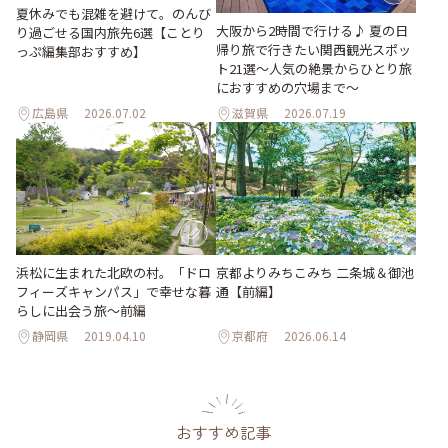
夏休みでも混雑を避けて。のんび
大阪から2時間で行ける♪ 夏の日
り過ごせる国内旅先6選【ことり
帰り旅で行きたい関西観光スポッ
っぷ編集部おすすめ】
ト21選～人気の絶景からひとり旅
におすすめの穴場まで～
広島県
2026.07.02
滋賀県
2026.07.19
浜松に生まれた北欧の村。「ドロ
京都よりみちこみち 二条城＆御池
フィーズキャンパス」で幸せな暮
通【前編】
らしに出会う旅～前編
静岡県
2019.04.10
京都府
2026.06.14
おすすめ記事