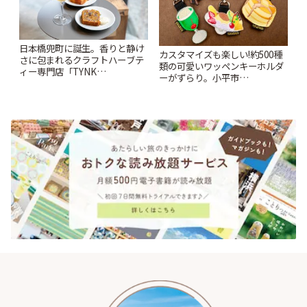
日本橋兜町に誕生。香りと静け
カスタマイズも楽しい!約500種
さに包まれるクラフトハーブテ
類の可愛いワッペンキーホルダ
ィー専門店「TYNK
ーがずらり。小平市
Kabutocho」 | ことりっぷ
「Kimamaya T&K」 | ことりっ
ぷ