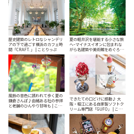
ぷ
歴史建築のレトロなシャンデリ
夏の軽井沢を堪能する小さな旅
アの下で過ごす横浜のカフェ時
へ~マイナスイオンに包まれな
間「CRAFT. 」 | ことりっぷ
がら名建築や美術館をめぐろう
~ | ことりっぷ
風鈴の音色に誘われて歩く夏の
できたての口どけに感動♪ 大
鎌倉さんぽ♪由緒ある社の参拝
阪・堀江にある自家製ソフトク
と老舗のひんやり甘味も | こと
リーム専門店「GUFO」 | こと
りっぷ
りっぷ