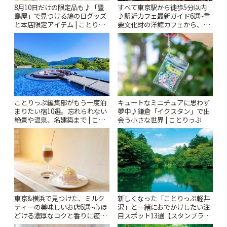
8月10日だけの限定品も♪「豊
すべて東京駅から徒歩5分以内
島屋」で見つける鳩の日グッズ
♪駅近カフェ最新ガイド6選~重
と本店限定アイテム | ことりっ
要文化財の洋館カフェから、改
ぷ
札すぐのレトロ喫茶まで~ | こと
りっぷ
ことりっぷ編集部がもう一度泊
キュートなミニチュアに思わず
まりたい宿10選。忘れられない
夢中♪鎌倉「イクスタン」で出
絶景や温泉、名建築まで | こと
会う小さな世界 | ことりっぷ
りっぷ
東京&横浜で見つけた、ミルク
新しくなった「ことりっぷ軽井
ティーの美味しいお店6選~心ほ
沢」と一緒におでかけしたい注
どける濃厚なコクと香りに癒や
目スポット13選【スタンプラリ
されるティータイム~ | ことりっ
ー開催中】 | ことりっぷ