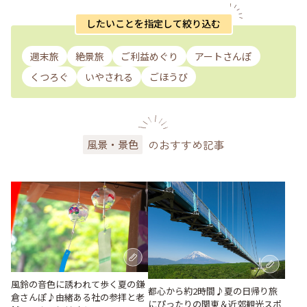
したいことを指定して絞り込む
週末旅
絶景旅
ご利益めぐり
アートさんぽ
くつろぐ
いやされる
ごほうび
のおすすめ記事
風景・景色
風鈴の音色に誘われて歩く夏の鎌
都心から約2時間♪夏の日帰り旅
倉さんぽ♪由緒ある社の参拝と老
にぴったりの関東＆近郊観光スポ