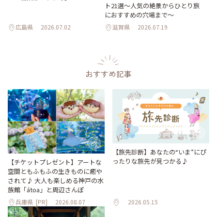
ト21選～人気の絶景からひとり旅
におすすめの穴場まで～
広島県
2026.07.02
滋賀県
2026.07.19
おすすめ記事
【旅先診断】あなたの“いま”にぴ
ったりな旅先が見つかる♪
【チケットプレゼント】アートな
空間ともふもふの生きものに癒や
されて♪ 大人も楽しめる神戸の水
族館「átoa」と周辺さんぽ
兵庫県
[PR]
2026.08.07
2026.05.15