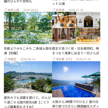
舗のひんやり甘味も
ット21選
神奈川県
2026.08.02
群馬県
2026.07.20
京都よりみちこみち 二条城＆御池
歴史が息づく街・日本橋兜町。時
通【前編】
をつなぐ風景に出会う一日さんぽ
京都府
2026.06.14
東京都
[PR]
2026.07.28
夏休みでも混雑を避けて。のんび
大阪から2時間で行ける♪ 夏の日
り過ごせる国内旅先6選【ことり
帰り旅で行きたい関西観光スポッ
っぷ編集部おすすめ】