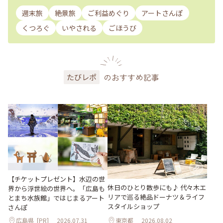
週末旅
絶景旅
ご利益めぐり
アートさんぽ
くつろぐ
いやされる
ごほうび
のおすすめ記事
たびレポ
【チケットプレゼント】水辺の世
休日のひとり散歩にも♪ 代々木エ
界から浮世絵の世界へ。「広島も
リアで巡る絶品ドーナツ＆ライフ
とまち水族館」ではじまるアート
スタイルショップ
さんぽ
広島県
[PR]
2026.07.31
東京都
2026.08.02