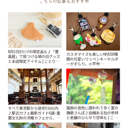
こちらの記事もおすすめ
8月10日だけの限定品も♪「豊
カスタマイズも楽しい!約500種
島屋」で見つける鳩の日グッズ
類の可愛いワッペンキーホルダ
と本店限定アイテム | ことりっ
ーがずらり。小平市
ぷ
「Kimamaya T&K」 | ことりっ
ぷ
風鈴の音色に誘われて歩く夏の
すべて東京駅から徒歩5分以内
鎌倉さんぽ♪由緒ある社の参拝
♪駅近カフェ最新ガイド6選~重
と老舗のひんやり甘味も | こと
要文化財の洋館カフェから、改
りっぷ
札すぐのレトロ喫茶まで~ | こと
りっぷ