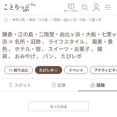
ガイド・マガジン
神奈川県
鎌倉・江の島・二階堂・由比ヶ浜・大船・七里ヶ浜
鎌倉・江の島・二階堂・由比ヶ浜・大船・七里ヶ
浜
×
名所・旧跡
、
ライフスタイル
、
風景・景
色
、
ホテル・宿
、
スイーツ・お菓子
、
雑
貨
、
おみやげ
、
パン
、
たびレポ
絞り込む
たびレポ
イベント
アクティビテ
スポット
記事
投稿
もっとみる