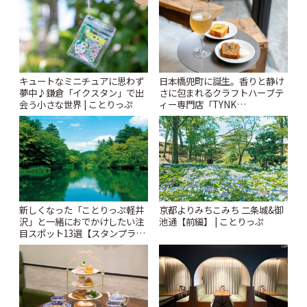
キュートなミニチュアに思わず
日本橋兜町に誕生。香りと静け
夢中♪鎌倉「イクスタン」で出
さに包まれるクラフトハーブテ
会う小さな世界 | ことりっぷ
ィー専門店「TYNK
Kabutocho」 | ことりっぷ
新しくなった「ことりっぷ軽井
京都よりみちこみち 二条城&御
沢」と一緒におでかけしたい注
池通【前編】 | ことりっぷ
目スポット13選【スタンプラリ
ー開催中】 | ことりっぷ