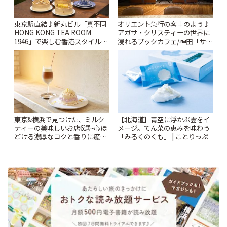
東京駅直結♪新丸ビル「真不同
オリエント急行の客車のよう♪
HONG KONG TEA ROOM
アガサ・クリスティーの世界に
1946」で楽しむ香港スタイルの
浸れるブックカフェ/神田「サロ
アフタヌーンティー | ことりっ
ンクリスティ」 | ことりっぷ
ぷ
東京&横浜で見つけた、ミルク
【北海道】青空に浮かぶ雲をイ
ティーの美味しいお店6選~心ほ
メージ。てん菜の恵みを味わう
どける濃厚なコクと香りに癒や
「みるくのくも」 | ことりっぷ
されるティータイム~ | ことりっ
ぷ