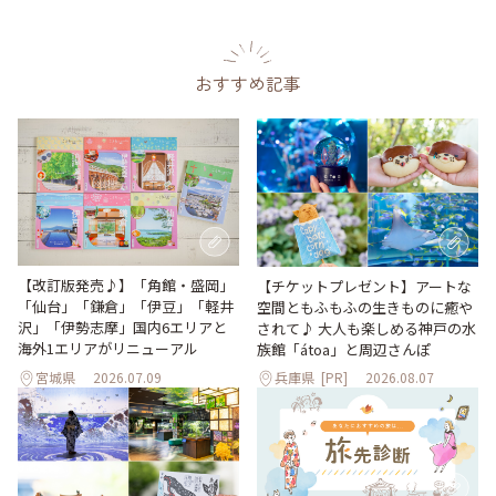
おすすめ記事
【改訂版発売♪】「角館・盛岡」
【チケットプレゼント】アートな
「仙台」「鎌倉」「伊豆」「軽井
空間ともふもふの生きものに癒や
沢」「伊勢志摩」国内6エリアと
されて♪ 大人も楽しめる神戸の水
海外1エリアがリニューアル
族館「átoa」と周辺さんぽ
宮城県
2026.07.09
兵庫県
[PR]
2026.08.07