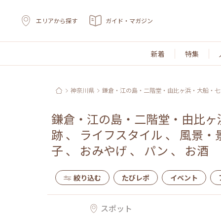
エリアから探す
ガイド・マガジン
新着
特集
神奈川県
鎌倉・江の島・二階堂・由比ヶ浜・大船・七
鎌倉・江の島・二階堂・由比ヶ
跡
、
ライフスタイル
、
風景・
子
、
おみやげ
、
パン
、
お酒
絞り込む
たびレポ
イベント
スポット