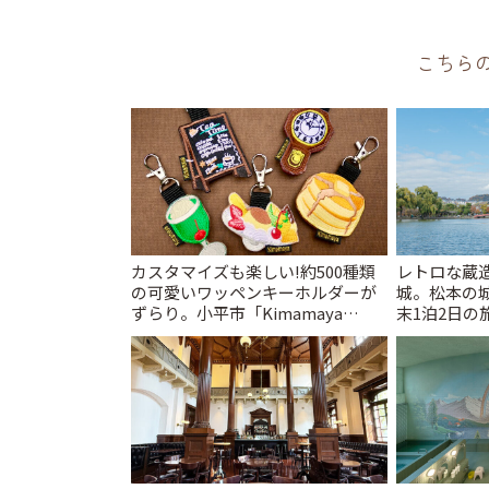
こちら
カスタマイズも楽しい!約500種類
レトロな蔵
の可愛いワッペンキーホルダーが
城。松本の
ずらり。小平市「Kimamaya
末1泊2日の旅
T&K」 | ことりっぷ