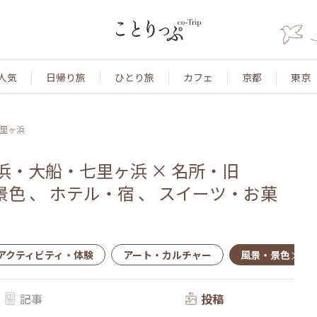
人気
日帰り旅
ひとり旅
カフェ
京都
東京
里ヶ浜
浜・大船・七里ヶ浜
×
名所・旧
景色
、
ホテル・宿
、
スイーツ・お菓
アクティビティ・体験
アート・カルチャー
風景・景色
記事
投稿