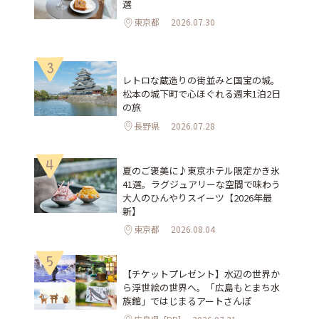
選
東京都
2026.07.30
3
レトロな蔵造りの街並みと国宝の城。
松本の城下町で心ほぐれる週末1泊2日
の旅
長野県
2026.07.28
4
夏のご褒美に♪東京ホテル限定かき氷
41選。ラグジュアリーな空間で味わう
大人のひんやりスイーツ【2026年最
新】
東京都
2026.08.04
5
【チケットプレゼント】水辺の世界か
ら浮世絵の世界へ。「広島もとまち水
族館」ではじまるアートさんぽ