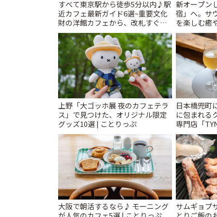
すべて東京駅から徒歩5分以内♪駅
新オープンし
近カフェ最新ガイド6選~重要文化
宿」へ。サ
財の洋館カフェから、改札すぐの
を楽しむ癒や
レトロ喫茶まで~ | ことりっぷ
とりっぷ
上野「大ゴッホ展 夜のカフェテラ
日本橋兜町
ス」で見つけた、オリジナル限定
に包まれる
グッズ10選 | ことりっぷ
専門店「TYNK
とりっぷ
大阪で朝活するなら♪ モーニング
サムギョプサ
が人気のカフェ5選 | ことりっぷ
とりご飯のお