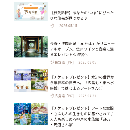
【旅先診断】あなたの“いま”にぴった
りな旅先が見つかる♪
2026.05.15
長野・浅間温泉「界 松本」がリニュー
アルオープン。信州ワインと音楽に浸
るエレガントな湯宿へ
長野県
[PR]
2026.08.05
【チケットプレゼント】水辺の世界か
ら浮世絵の世界へ。「広島もとまち水
族館」ではじまるアートさんぽ
広島県
[PR]
2026.07.31
【チケットプレゼント】アートな空間
ともふもふの生きものに癒やされて♪
大人も楽しめる神戸の水族館「átoa」
と周辺さんぽ