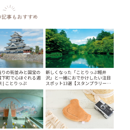
の記事もおすすめ
造りの街並みと国宝の
新しくなった「ことりっぷ軽井
城下町で心ほぐれる週
沢」と一緒におでかけしたい注目
 | ことりっぷ
スポット13選【スタンプラリー開
催中】 | ことりっぷ