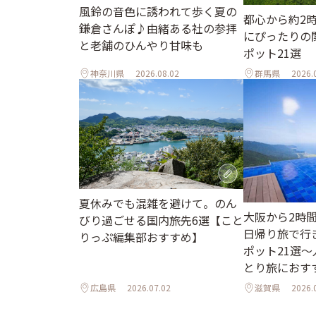
風鈴の音色に誘われて歩く夏の
都心から約2
鎌倉さんぽ♪由緒ある社の参拝
にぴったりの
と老舗のひんやり甘味も
ポット21選
神奈川県
2026.08.02
群馬県
2026.
夏休みでも混雑を避けて。のん
大阪から2時
びり過ごせる国内旅先6選【こと
日帰り旅で行
りっぷ編集部おすすめ】
ポット21選
とり旅におす
広島県
2026.07.02
滋賀県
2026.