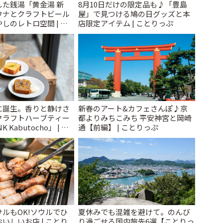
た銭湯「黄金湯 新
8月10日だけの限定品も♪「豊島
ウナとクラフトビール
屋」で見つける鳩の日グッズと本
しのレトロ空間 | こ
店限定アイテム | ことりっぷ
に誕生。香りと静けさ
新春のアート&カフェさんぽ♪京
クラフトハーブティー
都よりみちこみち 平安神宮と岡崎
 Kabutocho」 | こ
通【前編】 | ことりっぷ
ルもOK!ソウルでひ
夏休みでも混雑を避けて。のんび
いしいお店 | ことり
り過ごせる国内旅先6選【ことりっ