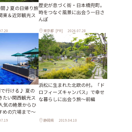
歴史が息づく街・日本橋兜町。
時間♪夏の日帰り旅
時をつなぐ風景に出会う一日さ
関東＆近郊観光ス
んぽ
07.20
東京都
[PR]
2026.07.28
浜松に生まれた北欧の村。「ド
間で行ける♪ 夏の
ロフィーズキャンパス」で幸せ
きたい関西観光ス
な暮らしに出会う旅～前編
～人気の絶景からひ
すめの穴場まで～
07.19
静岡県
2019.04.10