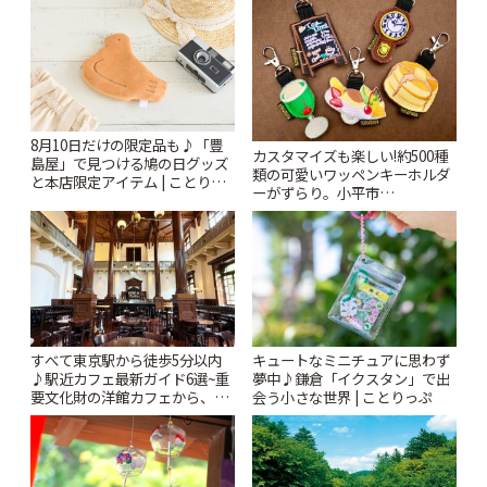
8月10日だけの限定品も♪「豊
カスタマイズも楽しい!約500種
島屋」で見つける鳩の日グッズ
類の可愛いワッペンキーホルダ
と本店限定アイテム | ことりっ
ーがずらり。小平市
ぷ
「Kimamaya T&K」 | ことりっ
ぷ
すべて東京駅から徒歩5分以内
キュートなミニチュアに思わず
♪駅近カフェ最新ガイド6選~重
夢中♪鎌倉「イクスタン」で出
要文化財の洋館カフェから、改
会う小さな世界 | ことりっぷ
札すぐのレトロ喫茶まで~ | こと
りっぷ