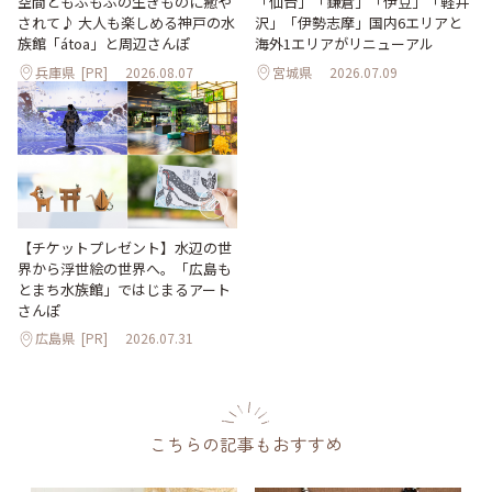
「仙台」「鎌倉」「伊豆」「軽井
空間ともふもふの生きものに癒や
沢」「伊勢志摩」国内6エリアと
されて♪ 大人も楽しめる神戸の水
海外1エリアがリニューアル
族館「átoa」と周辺さんぽ
兵庫県
[PR]
2026.08.07
宮城県
2026.07.09
【チケットプレゼント】水辺の世
界から浮世絵の世界へ。「広島も
とまち水族館」ではじまるアート
さんぽ
広島県
[PR]
2026.07.31
こちらの記事もおすすめ