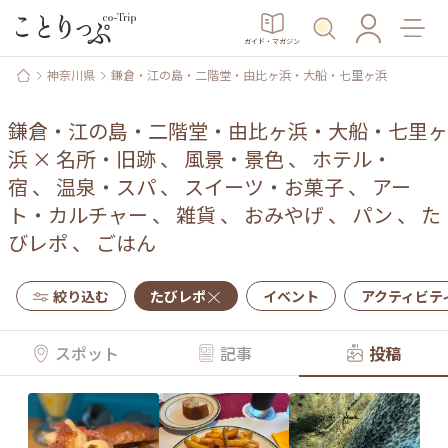
ガイド・マガジン
神奈川県
鎌倉・江の島・二階堂・由比ヶ浜・大船・七里ヶ浜
鎌倉・江の島・二階堂・由比ヶ浜・大船・七里ヶ
浜
×
名所・旧跡
、
風景・景色
、
ホテル・
宿
、
温泉・スパ
、
スイーツ・お菓子
、
アー
ト・カルチャー
、
雑貨
、
おみやげ
、
パン
、
た
びレポ
、
ごはん
絞り込む
たびレポ
イベント
アクティビテ
スポット
記事
投稿