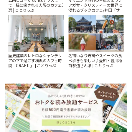
で。緑に癒される大阪のカフェ5
アガサ・クリスティーの世界に
選 | ことりっぷ
浸れるブックカフェ/神田「サロ
ンクリスティ」 | ことりっぷ
歴史建築のレトロなシャンデリ
名物いなり寿司やスイーツの食
アの下で過ごす横浜のカフェ時
べ歩きも楽しい♪愛知・豊川稲
間「CRAFT. 」 | ことりっぷ
荷参道さんぽ | ことりっぷ