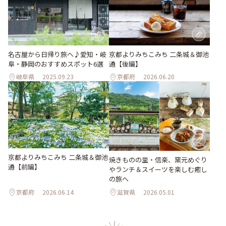
名古屋から日帰り旅へ♪愛知・岐
京都よりみちこみち 二条城＆御池
阜・静岡のおすすめスポット6選
通【後編】
岐阜県
2025.09.23
京都府
2026.06.20
京都よりみちこみち 二条城＆御池
焼きものの里・信楽、窯元めぐり
通【前編】
やランチ＆スイーツを楽しむ癒し
の旅へ
京都府
2026.06.14
滋賀県
2026.05.01