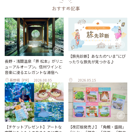
おすすめ記事
【旅先診断】あなたの“いま”にぴ
長野・浅間温泉「界 松本」がリニ
ったりな旅先が見つかる♪
ューアルオープン。信州ワインと
音楽に浸るエレガントな湯宿へ
長野県
[PR]
2026.08.05
2026.05.15
【改訂版発売♪】「角館・盛岡」
【チケットプレゼント】アートな