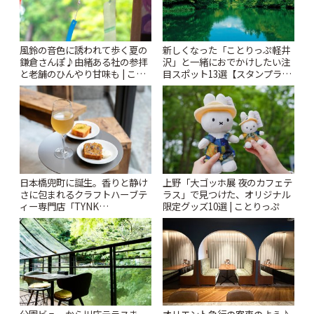
風鈴の音色に誘われて歩く夏の
新しくなった「ことりっぷ軽井
鎌倉さんぽ♪由緒ある社の参拝
沢」と一緒におでかけしたい注
と老舗のひんやり甘味も | こと
目スポット13選【スタンプラリ
りっぷ
ー開催中】 | ことりっぷ
日本橋兜町に誕生。香りと静け
上野「大ゴッホ展 夜のカフェテ
さに包まれるクラフトハーブテ
ラス」で見つけた、オリジナル
ィー専門店「TYNK
限定グッズ10選 | ことりっぷ
Kabutocho」 | ことりっぷ
公園ビューから川床テラスま
オリエント急行の客車のよう♪