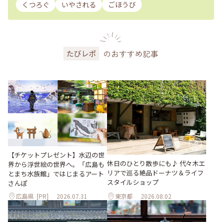
くつろぐ
いやされる
ごほうび
のおすすめ記事
たびレポ
【チケットプレゼント】水辺の世
休日のひとり散歩にも♪ 代々木エ
界から浮世絵の世界へ。「広島も
リアで巡る絶品ドーナツ＆ライフ
とまち水族館」ではじまるアート
スタイルショップ
さんぽ
広島県
[PR]
2026.07.31
東京都
2026.08.02