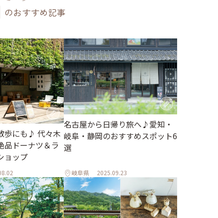
のおすすめ記事
名古屋から日帰り旅へ♪愛知・
散歩にも♪ 代々木
岐阜・静岡のおすすめスポット6
絶品ドーナツ＆ラ
選
ショップ
08.02
岐阜県
2025.09.23