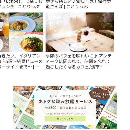
「Echoes」で楽しむ
歩きも楽しい♪愛知・豊川稲荷参
ランチ | ことりっぷ
道さんぽ | ことりっぷ
行きたい、イタリアン
季節のパフェを味わいに♪ アンテ
お店5選〜絶景ビューの
ィークに囲まれて、時間を忘れて
ーサイドまで〜 | こ
過ごしたくなるカフェ/浅草
「annorum cafe」 | ことりっぷ