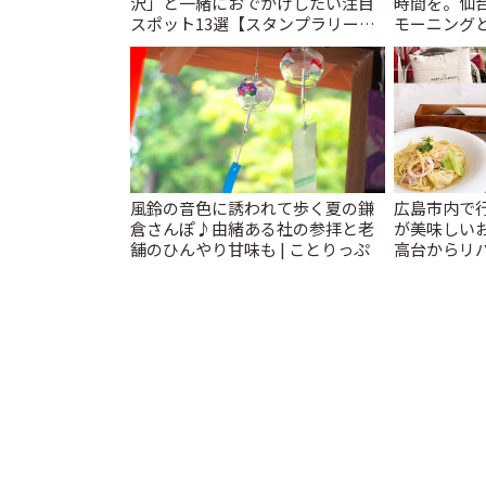
沢」と一緒におでかけしたい注目
時間を。仙台
スポット13選【スタンプラリー開
モーニングと
催中】 | ことりっぷ
風鈴の音色に誘われて歩く夏の鎌
広島市内で
倉さんぽ♪由緒ある社の参拝と老
が美味しい
舗のひんやり甘味も | ことりっぷ
高台からリバ
とりっぷ