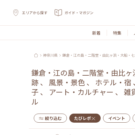
エリアから探す
ガイド・マガジン
新着
特集
神奈川県
鎌倉・江の島・二階堂・由比ヶ浜・大船・七
鎌倉・江の島・二階堂・由比ヶ
跡
、
風景・景色
、
ホテル・宿
子
、
アート・カルチャー
、
雑
ル
絞り込む
たびレポ
イベント