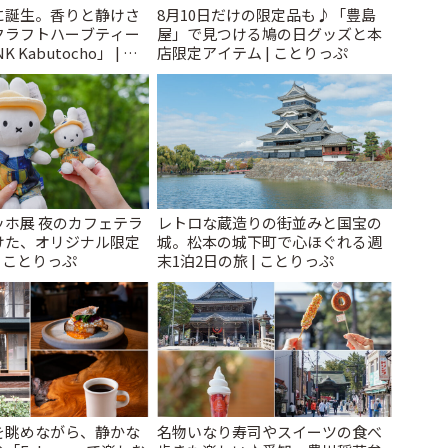
に誕生。香りと静けさ
8月10日だけの限定品も♪「豊島
クラフトハーブティー
屋」で見つける鳩の日グッズと本
 Kabutocho」 | こ
店限定アイテム | ことりっぷ
ッホ展 夜のカフェテラ
レトロな蔵造りの街並みと国宝の
けた、オリジナル限定
城。松本の城下町で心ほぐれる週
| ことりっぷ
末1泊2日の旅 | ことりっぷ
を眺めながら、静かな
名物いなり寿司やスイーツの食べ