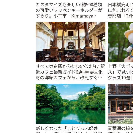
カスタマイズも楽しい!約500種類
日本橋兜町
の可愛いワッペンキーホルダーが
に包まれる
ずらり。小平市「Kimamaya
専門店「TYNK
T&K」 | ことりっぷ
とりっぷ
すべて東京駅から徒歩5分以内♪駅
上野「大ゴ
近カフェ最新ガイド6選~重要文化
ス」で見つ
財の洋館カフェから、改札すぐの
グッズ10選 
レトロ喫茶まで~ | ことりっぷ
新しくなった「ことりっぷ軽井
青葉通の緑