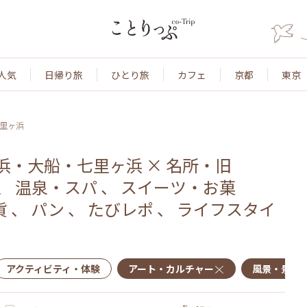
人気
日帰り旅
ひとり旅
カフェ
京都
東京
里ヶ浜
浜・大船・七里ヶ浜
×
名所・旧
、
温泉・スパ
、
スイーツ・お菓
貨
、
パン
、
たびレポ
、
ライフスタイ
アクティビティ・体験
アート・カルチャー
風景・景色