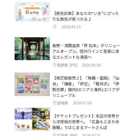
【旅先診断】あなたの“いま”にぴった
りな旅先が見つかる♪
2026.05.15
長野・浅間温泉「界 松本」がリニュー
アルオープン。信州ワインと音楽に浸
るエレガントな湯宿へ
長野県
[PR]
2026.08.05
【改訂版発売♪】「角館・盛岡」「仙
台」「鎌倉」「伊豆」「軽井沢」「伊
勢志摩」国内6エリアと海外1エリアが
リニューアル
宮城県
2026.07.09
【チケットプレゼント】水辺の世界か
ら浮世絵の世界へ。「広島もとまち水
族館」ではじまるアートさんぽ
広島県
[PR]
2026.07.31