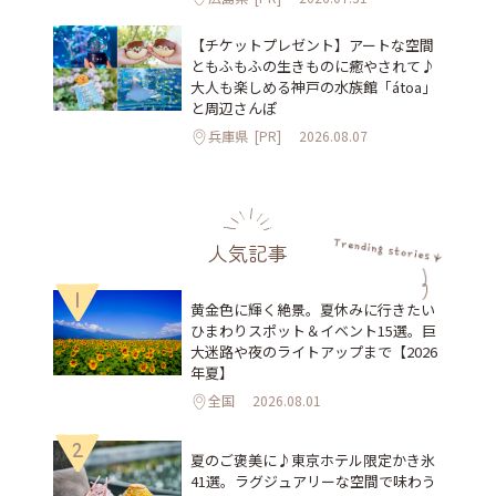
【チケットプレゼント】アートな空間
ともふもふの生きものに癒やされて♪
大人も楽しめる神戸の水族館「átoa」
と周辺さんぽ
兵庫県
[PR]
2026.08.07
人気記事
1
黄金色に輝く絶景。夏休みに行きたい
ひまわりスポット＆イベント15選。巨
大迷路や夜のライトアップまで【2026
年夏】
全国
2026.08.01
2
夏のご褒美に♪東京ホテル限定かき氷
41選。ラグジュアリーな空間で味わう