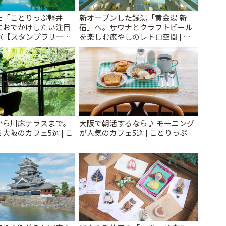
た「ことりっぷ軽井
新オープンした銭湯「黄金湯 新
におでかけしたい注目
宿」へ。サウナとクラフトビール
選【スタンプラリー開
を楽しむ癒やしのレトロ空間 | こ
とりっぷ
とりっぷ
から川床テラスまで。
大阪で朝活するなら♪ モーニング
大阪のカフェ5選 | こ
が人気のカフェ5選 | ことりっぷ