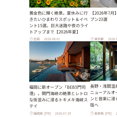
黄金色に輝く絶景。夏休みに行
【2026年7
きたいひまわりスポット＆イベ
プン23選
ント15選。巨大迷路や夜のライ
トアップまで【2026年夏】
全国
2026.08.01
東京都
2026.
長野・浅間温
福岡に新オープン「BEB5門司
ニューアルオ
港」。関門海峡の絶景とレトロ
ンと音楽に浸
な街並みに浸るトキメキ海峡ス
宿へ
テイ
福岡県
[PR]
2026.07.29
長野県
[PR]