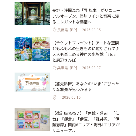
長野・浅間温泉「界 松本」がリニュー
アルオープン。信州ワインと音楽に浸
るエレガントな湯宿へ
長野県
[PR]
2026.08.05
【チケットプレゼント】アートな空間
ともふもふの生きものに癒やされて♪
大人も楽しめる神戸の水族館「átoa」
と周辺さんぽ
兵庫県
[PR]
2026.08.07
【旅先診断】あなたの“いま”にぴった
りな旅先が見つかる♪
2026.05.15
【改訂版発売♪】「角館・盛岡」「仙
台」「鎌倉」「伊豆」「軽井沢」「伊
勢志摩」国内6エリアと海外1エリアが
リニューアル