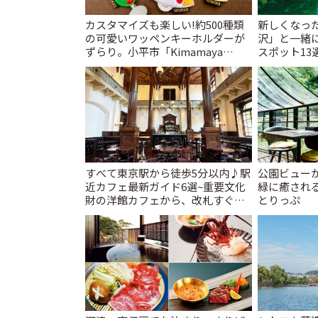
カスタマイズも楽しい!約500種類
新しくなっ
の可愛いワッペンキーホルダーが
沢」と一緒
ずらり。小平市「Kimamaya
スポット13
T&K」 | ことりっぷ
催中】 | こ
すべて東京駅から徒歩5分以内♪駅
公園ビュー
近カフェ最新ガイド6選~重要文化
緑に癒される
財の洋館カフェから、改札すぐの
とりっぷ
レトロ喫茶まで~ | ことりっぷ