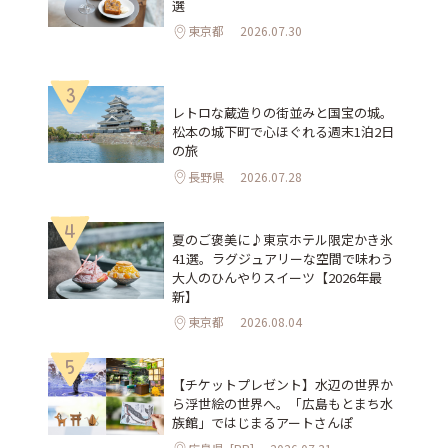
選
東京都
2026.07.30
3
レトロな蔵造りの街並みと国宝の城。
松本の城下町で心ほぐれる週末1泊2日
の旅
長野県
2026.07.28
4
夏のご褒美に♪東京ホテル限定かき氷
41選。ラグジュアリーな空間で味わう
大人のひんやりスイーツ【2026年最
新】
東京都
2026.08.04
5
【チケットプレゼント】水辺の世界か
ら浮世絵の世界へ。「広島もとまち水
族館」ではじまるアートさんぽ