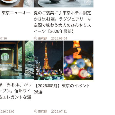
月】東京ニューオー
夏のご褒美に♪東京ホテル限定
かき氷41選。ラグジュアリーな
空間で味わう大人のひんやりス
イーツ【2026年最新】
07.30
東京都
2026.08.04
泉「界 松本」がリ
【2026年8月】東京のイベント
ープン。信州ワイ
26選
るエレガントな湯
2026.08.05
東京都
2026.07.31