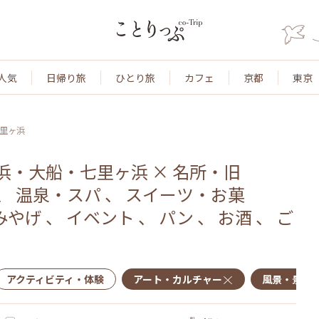
人気
日帰り旅
ひとり旅
カフェ
京都
東京
里ヶ浜
浜・大船・七里ヶ浜
×
名所・旧
、
温泉・スパ
、
スイーツ・お菓
みやげ
、
イベント
、
パン
、
お酒
、
ご
アクティビティ・体験
アート・カルチャー
風景・景色