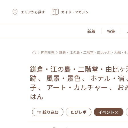
エリアから探す
ガイド・マガジン
新着
特集
神奈川県
鎌倉・江の島・二階堂・由比ヶ浜・大船・七
鎌倉・江の島・二階堂・由比ヶ
跡
、
風景・景色
、
ホテル・宿
子
、
アート・カルチャー
、
お
はん
絞り込む
たびレポ
イベント