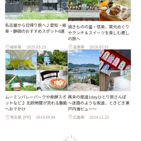
名古屋から日帰り旅へ♪愛知・岐
焼きものの里・信楽、窯元めぐり
阜・静岡のおすすめスポット6選
やランチ＆スイーツを楽しむ癒し
の旅へ
岐阜県
2025.09.23
滋賀県
2026.05.01
ムーミンバレーパークや発酵スポ
再来の尾道1dayひとり旅さんぽ
ットなど♪ 北欧時間が流れる飯能
～迷路のような坂道、ときどき瀬
へおでかけ
戸内海ビュー～
埼玉県
[PR]
2024.09.06
広島県
2024.11.23