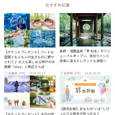
おすすめ記事
長野・浅間温泉「界 松本」がリニ
【チケットプレゼント】アートな
ューアルオープン。信州ワインと
空間ともふもふの生きものに癒や
音楽に浸るエレガントな湯宿へ
されて♪ 大人も楽しめる神戸の水
族館「átoa」と周辺さんぽ
兵庫県
[PR]
2026.08.07
長野県
[PR]
2026.08.05
【旅先診断】あなたの“いま”にぴ
ったりな旅先が見つかる♪
【チケットプレゼント】水辺の世