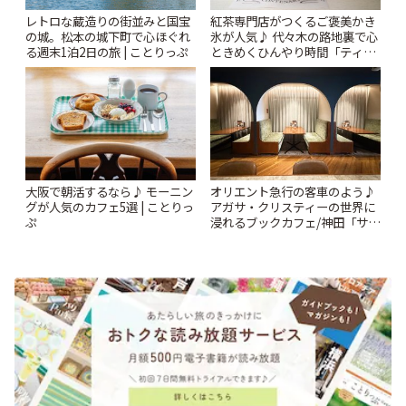
レトロな蔵造りの街並みと国宝
紅茶専門店がつくるご褒美かき
の城。松本の城下町で心ほぐれ
氷が人気♪ 代々木の路地裏で心
る週末1泊2日の旅 | ことりっぷ
ときめくひんやり時間「ティー
スイーツ ラボ コンテナート」 |
ことりっぷ
大阪で朝活するなら♪ モーニン
オリエント急行の客車のよう♪
グが人気のカフェ5選 | ことりっ
アガサ・クリスティーの世界に
ぷ
浸れるブックカフェ/神田「サロ
ンクリスティ」 | ことりっぷ