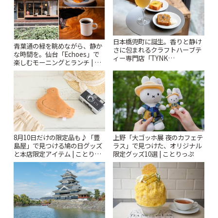
日本橋兜町に誕生。香りと静け
青葉通の緑を眺めながら、静か
さに包まれるクラフトハーブテ
な時間を。仙台「Echoes」で
ィー専門店「TYNK
楽しむモーニングとランチ | こ
Kabutocho」 | ことりっぷ
とりっぷ
8月10日だけの限定品も♪「豊
上野「大ゴッホ展 夜のカフェテ
島屋」で見つける鳩の日グッズ
ラス」で見つけた、オリジナル
と本店限定アイテム | ことりっ
限定グッズ10選 | ことりっぷ
ぷ