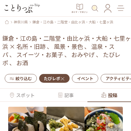
ガイド・マガジン
神奈川県
鎌倉・江の島・二階堂・由比ヶ浜・大船・七里ヶ浜
鎌倉・江の島・二階堂・由比ヶ浜・大船・七里ヶ
浜
×
名所・旧跡
、
風景・景色
、
温泉・ス
パ
、
スイーツ・お菓子
、
おみやげ
、
たびレ
ポ
、
お酒
絞り込む
たびレポ
イベント
アクティビテ
スポット
記事
投稿