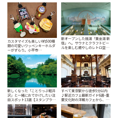
新オープンした銭湯「黄金湯 新
カスタマイズも楽しい!約500種
宿」へ。サウナとクラフトビー
類の可愛いワッペンキーホルダ
ルを楽しむ癒やしのレトロ空間
ーがずらり。小平市
| ことりっぷ
「Kimamaya T&K」 | ことりっ
ぷ
新しくなった「ことりっぷ軽井
すべて東京駅から徒歩5分以内
沢」と一緒におでかけしたい注
♪駅近カフェ最新ガイド6選~重
目スポット13選【スタンプラリ
要文化財の洋館カフェから、改
ー開催中】 | ことりっぷ
札すぐのレトロ喫茶まで~ | こと
りっぷ