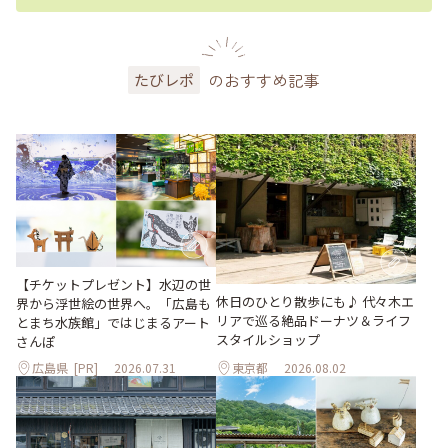
のおすすめ記事
たびレポ
【チケットプレゼント】水辺の世
休日のひとり散歩にも♪ 代々木エ
界から浮世絵の世界へ。「広島も
リアで巡る絶品ドーナツ＆ライフ
とまち水族館」ではじまるアート
スタイルショップ
さんぽ
広島県
[PR]
2026.07.31
東京都
2026.08.02