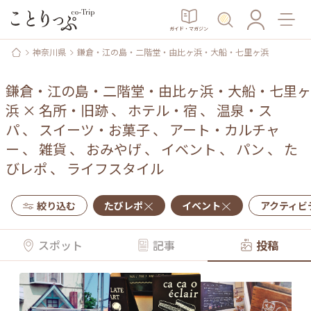
ガイド・マガジン
神奈川県
鎌倉・江の島・二階堂・由比ヶ浜・大船・七里ヶ浜
鎌倉・江の島・二階堂・由比ヶ浜・大船・七里ヶ
浜
×
名所・旧跡
、
ホテル・宿
、
温泉・ス
パ
、
スイーツ・お菓子
、
アート・カルチャ
ー
、
雑貨
、
おみやげ
、
イベント
、
パン
、
た
びレポ
、
ライフスタイル
絞り込む
たびレポ
イベント
アクティビ
スポット
記事
投稿