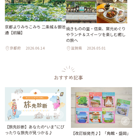
京都よりみちこみち 二条城＆御池
焼きものの里・信楽、窯元めぐり
通【前編】
やランチ＆スイーツを楽しむ癒し
の旅へ
京都府
2026.06.14
滋賀県
2026.05.01
おすすめ記事
【旅先診断】あなたの“いま”にぴ
ったりな旅先が見つかる♪
【改訂版発売♪】「角館・盛岡」