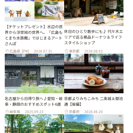
【チケットプレゼント】水辺の世
休日のひとり散歩にも♪ 代々木エ
界から浮世絵の世界へ。「広島も
リアで巡る絶品ドーナツ＆ライフ
とまち水族館」ではじまるアート
スタイルショップ
さんぽ
広島県
[PR]
2026.07.31
東京都
2026.08.02
名古屋から日帰り旅へ♪愛知・岐
京都よりみちこみち 二条城＆御池
阜・静岡のおすすめスポット6選
通【後編】
岐阜県
2025.09.23
京都府
2026.06.20