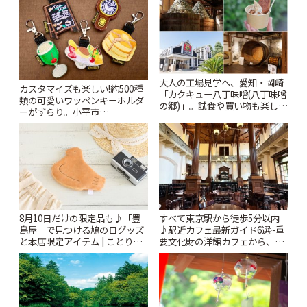
大人の工場見学へ、愛知・岡崎
カスタマイズも楽しい!約500種
「カクキュー八丁味噌(八丁味噌
類の可愛いワッペンキーホルダ
の郷)」。試食や買い物も楽しみ
ーがずらり。小平市
♪ | ことりっぷ
「Kimamaya T&K」 | ことりっ
ぷ
8月10日だけの限定品も♪「豊
すべて東京駅から徒歩5分以内
島屋」で見つける鳩の日グッズ
♪駅近カフェ最新ガイド6選~重
と本店限定アイテム | ことりっ
要文化財の洋館カフェから、改
ぷ
札すぐのレトロ喫茶まで~ | こと
りっぷ