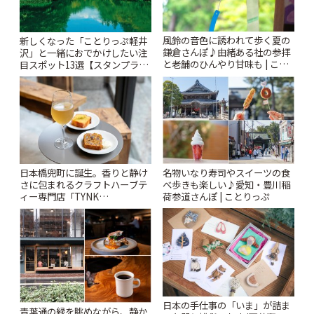
風鈴の音色に誘われて歩く夏の
新しくなった「ことりっぷ軽井
鎌倉さんぽ♪由緒ある社の参拝
沢」と一緒におでかけしたい注
と老舗のひんやり甘味も | こと
目スポット13選【スタンプラリ
りっぷ
ー開催中】 | ことりっぷ
日本橋兜町に誕生。香りと静け
名物いなり寿司やスイーツの食
さに包まれるクラフトハーブテ
べ歩きも楽しい♪愛知・豊川稲
ィー専門店「TYNK
荷参道さんぽ | ことりっぷ
Kabutocho」 | ことりっぷ
日本の手仕事の「いま」が詰ま
青葉通の緑を眺めながら、静か