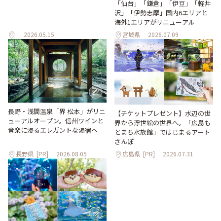
「仙台」「鎌倉」「伊豆」「軽井
沢」「伊勢志摩」国内6エリアと
海外1エリアがリニューアル
2026.05.15
宮城県
2026.07.09
長野・浅間温泉「界 松本」がリニ
【チケットプレゼント】水辺の世
ューアルオープン。信州ワインと
界から浮世絵の世界へ。「広島も
音楽に浸るエレガントな湯宿へ
とまち水族館」ではじまるアート
さんぽ
長野県
[PR]
2026.08.05
広島県
[PR]
2026.07.31