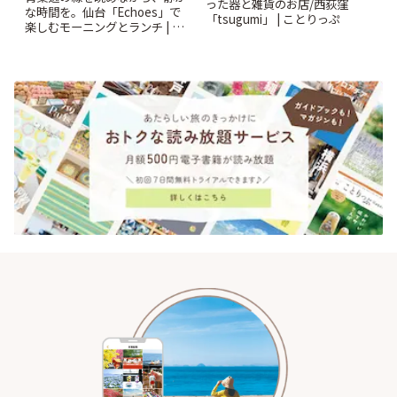
った器と雑貨のお店/西荻窪
な時間を。仙台「Echoes」で
「tsugumi」 | ことりっぷ
楽しむモーニングとランチ | こ
とりっぷ