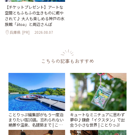
【チケットプレゼント】アートな
空間ともふもふの生きものに癒や
されて♪ 大人も楽しめる神戸の水
族館「átoa」と周辺さんぽ
兵庫県
[PR]
2026.08.07
こちらの記事もおすすめ
ことりっぷ編集部がもう一度泊
キュートなミニチュアに思わず
まりたい宿10選。忘れられない
夢中♪鎌倉「イクスタン」で出
絶景や温泉、名建築まで | こと
会う小さな世界 | ことりっぷ
りっぷ