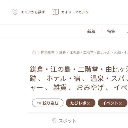
エリアから探す
ガイド・マガジン
新着
特集
神奈川県
鎌倉・江の島・二階堂・由比ヶ浜・大船・七
鎌倉・江の島・二階堂・由比ヶ
跡
、
ホテル・宿
、
温泉・スパ
ャー
、
雑貨
、
おみやげ
、
イベ
絞り込む
たびレポ
イベント
スポット