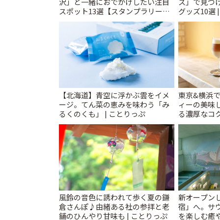
沢」と一緒におでかけしたい注目
ス」で見つ
スポット13選【スタンプラリー開
グッズ10選 
催中】 | ことりっぷ
【北海道】青空に浮かぶ雲をイメ
東京&横浜
ージ。てん菜の恵みを味わう「み
ィーの美味し
るくのくも」 | ことりっぷ
る濃厚なコ
ティータイム
風鈴の音色に誘われて歩く夏の鎌
新オープンし
倉さんぽ♪由緒ある社の参拝と老
宿」へ。サ
舗のひんやり甘味も | ことりっぷ
を楽しむ癒や