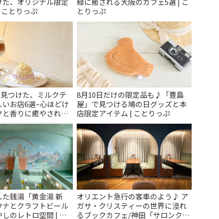
けた、オリジナル限定
緑に癒される大阪のカフェ5選 | こ
| ことりっぷ
とりっぷ
で見つけた、ミルクテ
8月10日だけの限定品も♪「豊島
いお店6選~心ほどけ
屋」で見つける鳩の日グッズと本
クと香りに癒やされる
店限定アイテム | ことりっぷ
~ | ことりっぷ
た銭湯「黄金湯 新
オリエント急行の客車のよう♪ ア
ウナとクラフトビール
ガサ・クリスティーの世界に浸れ
しのレトロ空間 | こ
るブックカフェ/神田「サロンクリ