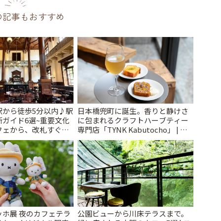
の記事もおすすめ
駅から徒歩5分以内♪駅
日本橋兜町に誕生。香りと静けさ
ガイド6選~重要文化
に包まれるクラフトハーブティー
フェから、改札すぐの
専門店「TYNK Kabutocho」 | こ
で~ | ことりっぷ
とりっぷ
ッホ展 夜のカフェテラ
公園ビューから川床テラスまで。