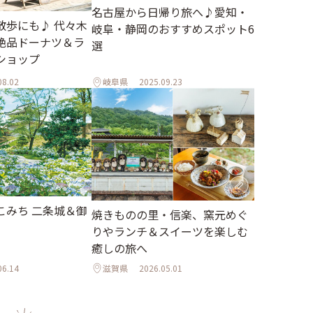
名古屋から日帰り旅へ♪愛知・
散歩にも♪ 代々木
岐阜・静岡のおすすめスポット6
絶品ドーナツ＆ラ
選
ショップ
08.02
岐阜県
2025.09.23
こみち 二条城＆御
焼きものの里・信楽、窯元めぐ
りやランチ＆スイーツを楽しむ
癒しの旅へ
06.14
滋賀県
2026.05.01