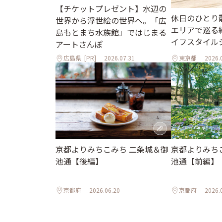
【チケットプレゼント】水辺の
休日のひとり
世界から浮世絵の世界へ。「広
エリアで巡る
島もとまち水族館」ではじまる
イフスタイル
アートさんぽ
広島県
[PR]
2026.07.31
東京都
2026.
京都よりみちこみち 二条城＆御
京都よりみち
池通【後編】
池通【前編】
京都府
2026.06.20
京都府
2026.