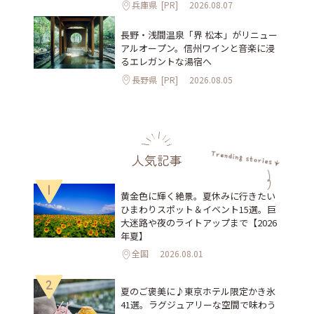
兵庫県
[PR]
2026.08.07
長野・浅間温泉「界 松本」がリニュー
アルオープン。信州ワインと音楽に浸
るエレガントな湯宿へ
長野県
[PR]
2026.08.05
人気記事
1
黄金色に輝く絶景。夏休みに行きたい
ひまわりスポット＆イベント15選。巨
大迷路や夜のライトアップまで【2026
年夏】
全国
2026.08.01
2
夏のご褒美に♪東京ホテル限定かき氷
41選。ラグジュアリーな空間で味わう