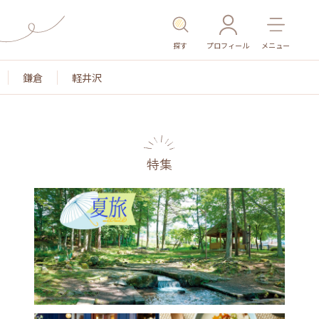
探す
プロフィール
メニュー
鎌倉
軽井沢
特集
色
名所・旧跡
温泉・スパ
その他施設
ごは