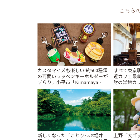
こちら
カスタマイズも楽しい!約500種類
すべて東京
の可愛いワッペンキーホルダーが
近カフェ最新
ずらり。小平市「Kimamaya
財の洋館カ
T&K」 | ことりっぷ
レトロ喫茶ま
新しくなった「ことりっぷ軽井
上野「大ゴ