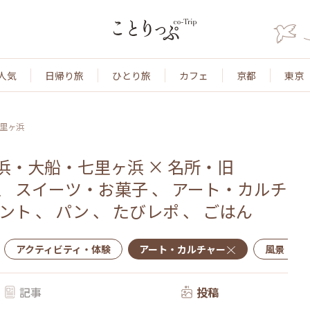
人気
日帰り旅
ひとり旅
カフェ
京都
東京
里ヶ浜
浜・大船・七里ヶ浜
×
名所・旧
、
スイーツ・お菓子
、
アート・カルチ
ント
、
パン
、
たびレポ
、
ごはん
アクティビティ・体験
アート・カルチャー
風景・景
記事
投稿