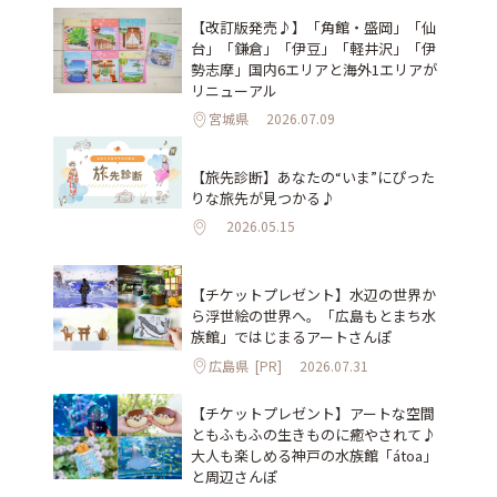
【改訂版発売♪】「角館・盛岡」「仙
台」「鎌倉」「伊豆」「軽井沢」「伊
勢志摩」国内6エリアと海外1エリアが
リニューアル
宮城県
2026.07.09
【旅先診断】あなたの“いま”にぴった
りな旅先が見つかる♪
2026.05.15
【チケットプレゼント】水辺の世界か
ら浮世絵の世界へ。「広島もとまち水
族館」ではじまるアートさんぽ
広島県
[PR]
2026.07.31
【チケットプレゼント】アートな空間
ともふもふの生きものに癒やされて♪
大人も楽しめる神戸の水族館「átoa」
と周辺さんぽ