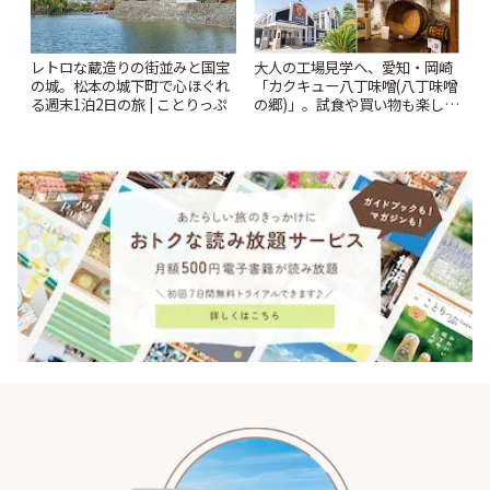
レトロな蔵造りの街並みと国宝
大人の工場見学へ、愛知・岡崎
の城。松本の城下町で心ほぐれ
「カクキュー八丁味噌(八丁味噌
る週末1泊2日の旅 | ことりっぷ
の郷)」。試食や買い物も楽しみ
♪ | ことりっぷ