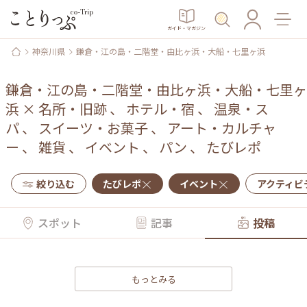
ガイド・マガジン
神奈川県
鎌倉・江の島・二階堂・由比ヶ浜・大船・七里ヶ浜
鎌倉・江の島・二階堂・由比ヶ浜・大船・七里ヶ
浜
×
名所・旧跡
、
ホテル・宿
、
温泉・ス
パ
、
スイーツ・お菓子
、
アート・カルチャ
ー
、
雑貨
、
イベント
、
パン
、
たびレポ
絞り込む
たびレポ
イベント
アクティビ
スポット
記事
投稿
もっとみる