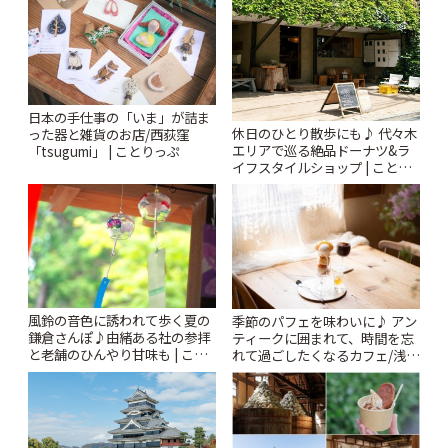
日本の手仕事の「いま」が詰ま
休日のひとり散歩にも♪ 代々木
った器と雑貨のお店/西荻窪
エリアで巡る絶品ドーナツ&ラ
「tsugumi」 | ことりっぷ
イフスタイルショップ | ことり
っぷ
風鈴の音色に誘われて歩く夏の
季節のパフェを味わいに♪ アン
鎌倉さんぽ♪由緒ある社の参拝
ティークに囲まれて、時間を忘
と老舗のひんやり甘味も | こと
れて過ごしたくなるカフェ/浅草
りっぷ
「annorum cafe」 | ことりっぷ