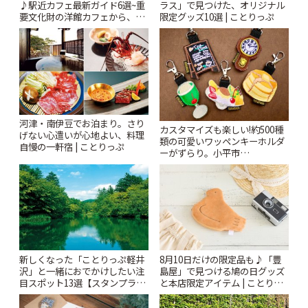
♪駅近カフェ最新ガイド6選~重
ラス」で見つけた、オリジナル
要文化財の洋館カフェから、改
限定グッズ10選 | ことりっぷ
札すぐのレトロ喫茶まで~ | こと
りっぷ
河津・南伊豆でお泊まり。さり
カスタマイズも楽しい!約500種
げない心遣いが心地よい、料理
類の可愛いワッペンキーホルダ
自慢の一軒宿 | ことりっぷ
ーがずらり。小平市
「Kimamaya T&K」 | ことりっ
ぷ
新しくなった「ことりっぷ軽井
8月10日だけの限定品も♪「豊
沢」と一緒におでかけしたい注
島屋」で見つける鳩の日グッズ
目スポット13選【スタンプラリ
と本店限定アイテム | ことりっ
ー開催中】 | ことりっぷ
ぷ