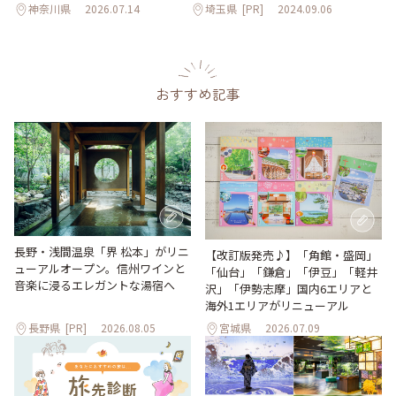
神奈川県
2026.07.14
埼玉県
[PR]
2024.09.06
おすすめ記事
長野・浅間温泉「界 松本」がリニ
【改訂版発売♪】「角館・盛岡」
ューアルオープン。信州ワインと
「仙台」「鎌倉」「伊豆」「軽井
音楽に浸るエレガントな湯宿へ
沢」「伊勢志摩」国内6エリアと
海外1エリアがリニューアル
長野県
[PR]
2026.08.05
宮城県
2026.07.09