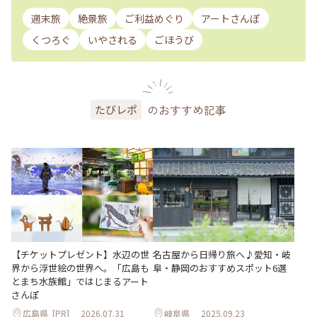
週末旅
絶景旅
ご利益めぐり
アートさんぽ
くつろぐ
いやされる
ごほうび
のおすすめ記事
たびレポ
【チケットプレゼント】水辺の世
名古屋から日帰り旅へ♪愛知・岐
界から浮世絵の世界へ。「広島も
阜・静岡のおすすめスポット6選
とまち水族館」ではじまるアート
さんぽ
広島県
[PR]
2026.07.31
岐阜県
2025.09.23