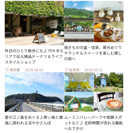
焼きものの里・信楽、窯元めぐり
休日のひとり散歩にも♪ 代々木エ
やランチ＆スイーツを楽しむ癒し
リアで巡る絶品ドーナツ＆ライフ
の旅へ
スタイルショップ
東京都
2026.08.02
滋賀県
2026.05.01
夏の江ノ島をめぐる♪青い海と潮
ムーミンバレーパークや発酵スポ
風に誘われる涼やかさんぽ
ットなど♪ 北欧時間が流れる飯能
へおでかけ