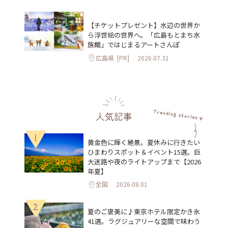
【チケットプレゼント】水辺の世界か
ら浮世絵の世界へ。「広島もとまち水
族館」ではじまるアートさんぽ
広島県
[PR]
2026.07.31
人気記事
1
黄金色に輝く絶景。夏休みに行きたい
ひまわりスポット＆イベント15選。巨
大迷路や夜のライトアップまで【2026
年夏】
全国
2026.08.01
2
夏のご褒美に♪東京ホテル限定かき氷
41選。ラグジュアリーな空間で味わう