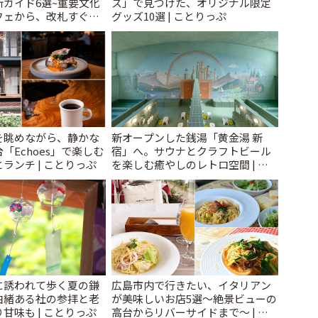
ガイド6選~重要文化
ス」で見つけた、オリジナル限定
フェから、改札すぐの
グッズ10選 | ことりっぷ
で~ | ことりっぷ
を眺めながら、静かな
新オープンした銭湯「黄金湯 新
「Echoes」で楽しむ
宿」へ。サウナとクラフトビール
ランチ | ことりっぷ
を楽しむ癒やしのレトロ空間 | こ
とりっぷ
に誘われて歩く夏の鎌
広島市内で行きたい、イタリアン
由緒ある社の参拝と老
が美味しいお店5選〜絶景ビューの
甘味も | ことりっぷ
高台からリバーサイドまで〜 | こ