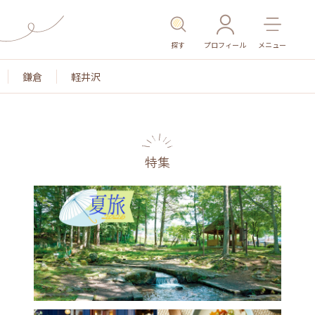
探す
プロフィール
メニュー
鎌倉
軽井沢
特集
色
名所・旧跡
温泉・スパ
その他施設
ごは