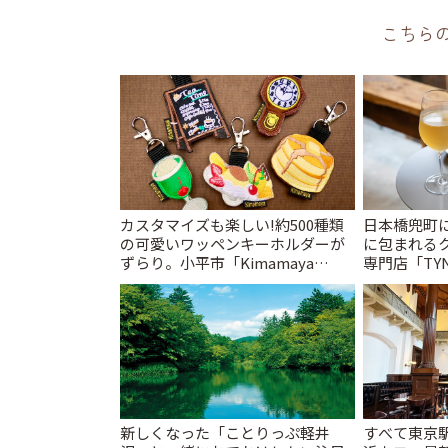
こちら
カスタマイズも楽しい!約500種類
日本橋兜町
の可愛いワッペンキーホルダーが
に包まれる
ずらり。小平市「Kimamaya
専門店「TYNK
T&K」 | ことりっぷ
とりっぷ
新しくなった「ことりっぷ軽井
すべて東京