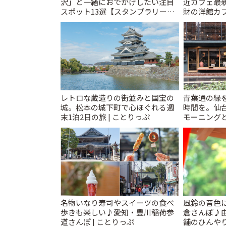
沢」と一緒におでかけしたい注目
近カフェ最新
スポット13選【スタンプラリー開
財の洋館カ
催中】 | ことりっぷ
レトロ喫茶ま
レトロな蔵造りの街並みと国宝の
青葉通の緑
城。松本の城下町で心ほぐれる週
時間を。仙台
末1泊2日の旅 | ことりっぷ
モーニングと
名物いなり寿司やスイーツの食べ
風鈴の音色
歩きも楽しい♪愛知・豊川稲荷参
倉さんぽ♪
道さんぽ | ことりっぷ
舗のひんやり