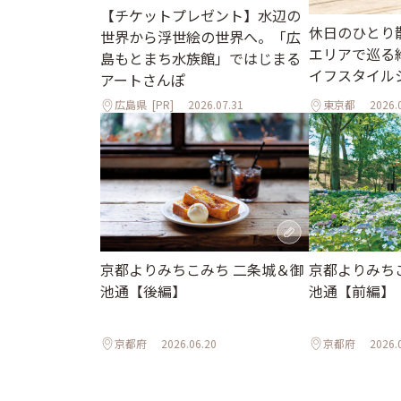
【チケットプレゼント】水辺の
休日のひとり
世界から浮世絵の世界へ。「広
エリアで巡る
島もとまち水族館」ではじまる
イフスタイル
アートさんぽ
広島県
[PR]
2026.07.31
東京都
2026.
京都よりみちこみち 二条城＆御
京都よりみち
池通【後編】
池通【前編】
京都府
2026.06.20
京都府
2026.