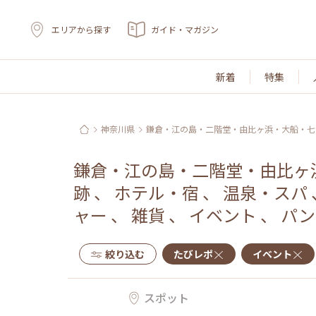
エリアから探す
ガイド・マガジン
新着
特集
神奈川県
鎌倉・江の島・二階堂・由比ヶ浜・大船・七
鎌倉・江の島・二階堂・由比ヶ
跡
、
ホテル・宿
、
温泉・スパ
ャー
、
雑貨
、
イベント
、
パン
絞り込む
たびレポ
イベント
スポット