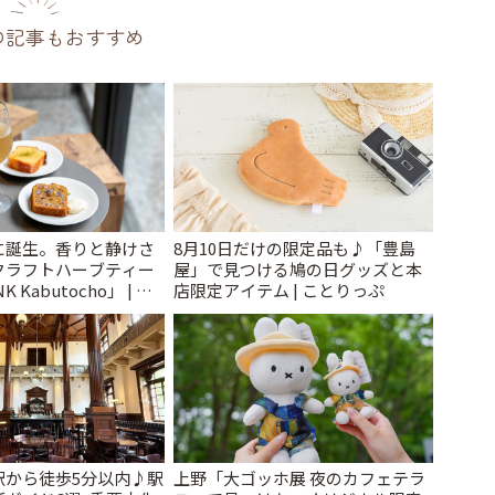
の記事もおすすめ
に誕生。香りと静けさ
8月10日だけの限定品も♪「豊島
クラフトハーブティー
屋」で見つける鳩の日グッズと本
 Kabutocho」 | こ
店限定アイテム | ことりっぷ
駅から徒歩5分以内♪駅
上野「大ゴッホ展 夜のカフェテラ