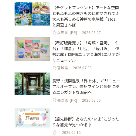
【チケットプレゼント】アートな空間
ともふもふの生きものに癒やされて♪
大人も楽しめる神戸の水族館「átoa」
と周辺さんぽ
兵庫県
[PR]
2026.08.07
【改訂版発売♪】「角館・盛岡」「仙
台」「鎌倉」「伊豆」「軽井沢」「伊
勢志摩」国内6エリアと海外1エリアが
リニューアル
宮城県
2026.07.09
長野・浅間温泉「界 松本」がリニュー
アルオープン。信州ワインと音楽に浸
るエレガントな湯宿へ
長野県
[PR]
2026.08.05
【旅先診断】あなたの“いま”にぴった
りな旅先が見つかる♪
2026.05.15