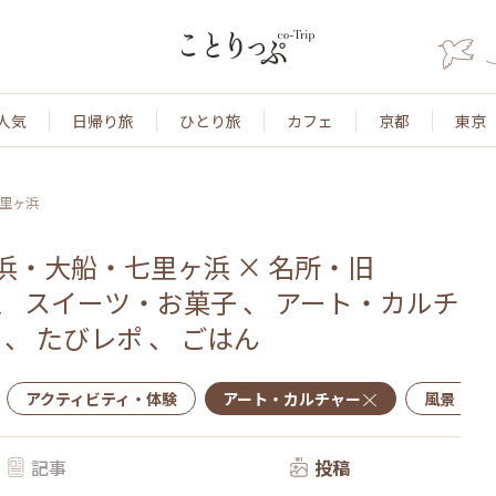
人気
日帰り旅
ひとり旅
カフェ
京都
東京
里ヶ浜
浜・大船・七里ヶ浜
×
名所・旧
、
スイーツ・お菓子
、
アート・カルチ
、
たびレポ
、
ごはん
アクティビティ・体験
アート・カルチャー
風景・景
記事
投稿