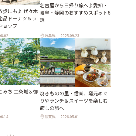
名古屋から日帰り旅へ♪愛知・
散歩にも♪ 代々木
岐阜・静岡のおすすめスポット6
絶品ドーナツ＆ラ
選
ショップ
08.02
岐阜県
2025.09.23
こみち 二条城＆御
焼きものの里・信楽、窯元めぐ
りやランチ＆スイーツを楽しむ
癒しの旅へ
06.14
滋賀県
2026.05.01