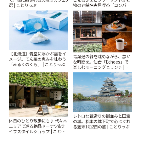
選 | ことりっぷ
物の老舗名古屋喫茶「コンパル
御器所店」 | ことりっぷ
【北海道】青空に浮かぶ雲をイ
青葉通の緑を眺めながら、静か
メージ。てん菜の恵みを味わう
な時間を。仙台「Echoes」で
「みるくのくも」 | ことりっぷ
楽しむモーニングとランチ | こ
とりっぷ
レトロな蔵造りの街並みと国宝
休日のひとり散歩にも♪ 代々木
の城。松本の城下町で心ほぐれ
エリアで巡る絶品ドーナツ&ラ
る週末1泊2日の旅 | ことりっぷ
イフスタイルショップ | ことり
っぷ