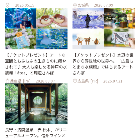
2026.05.15
宮城県
2026.07.09
【チケットプレゼント】アートな
【チケットプレゼント】水辺の世
空間ともふもふの生きものに癒や
界から浮世絵の世界へ。「広島も
されて♪ 大人も楽しめる神戸の水
とまち水族館」ではじまるアート
族館「átoa」と周辺さんぽ
さんぽ
兵庫県
[PR]
2026.08.07
広島県
[PR]
2026.07.31
長野・浅間温泉「界 松本」がリニ
ューアルオープン。信州ワインと