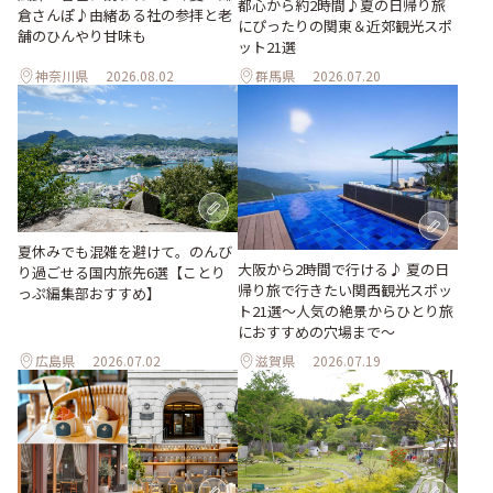
都心から約2時間♪夏の日帰り旅
倉さんぽ♪由緒ある社の参拝と老
にぴったりの関東＆近郊観光スポ
舗のひんやり甘味も
ット21選
神奈川県
2026.08.02
群馬県
2026.07.20
夏休みでも混雑を避けて。のんび
大阪から2時間で行ける♪ 夏の日
り過ごせる国内旅先6選【ことり
帰り旅で行きたい関西観光スポッ
っぷ編集部おすすめ】
ト21選～人気の絶景からひとり旅
におすすめの穴場まで～
広島県
2026.07.02
滋賀県
2026.07.19