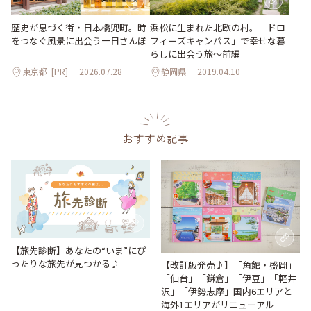
歴史が息づく街・日本橋兜町。時
浜松に生まれた北欧の村。「ドロ
をつなぐ風景に出会う一日さんぽ
フィーズキャンパス」で幸せな暮
らしに出会う旅～前編
東京都
[PR]
2026.07.28
静岡県
2019.04.10
おすすめ記事
【旅先診断】あなたの“いま”にぴ
ったりな旅先が見つかる♪
【改訂版発売♪】「角館・盛岡」
「仙台」「鎌倉」「伊豆」「軽井
沢」「伊勢志摩」国内6エリアと
海外1エリアがリニューアル