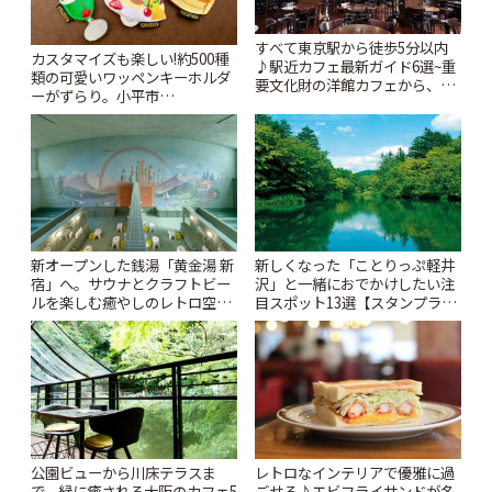
すべて東京駅から徒歩5分以内
カスタマイズも楽しい!約500種
♪駅近カフェ最新ガイド6選~重
類の可愛いワッペンキーホルダ
要文化財の洋館カフェから、改
ーがずらり。小平市
札すぐのレトロ喫茶まで~ | こと
「Kimamaya T&K」 | ことりっ
りっぷ
ぷ
新オープンした銭湯「黄金湯 新
新しくなった「ことりっぷ軽井
宿」へ。サウナとクラフトビー
沢」と一緒におでかけしたい注
ルを楽しむ癒やしのレトロ空間
目スポット13選【スタンプラリ
| ことりっぷ
ー開催中】 | ことりっぷ
公園ビューから川床テラスま
レトロなインテリアで優雅に過
で。緑に癒される大阪のカフェ5
ごせる♪エビフライサンドが名