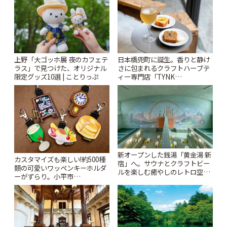
上野「大ゴッホ展 夜のカフェテ
日本橋兜町に誕生。香りと静け
ラス」で見つけた、オリジナル
さに包まれるクラフトハーブテ
限定グッズ10選 | ことりっぷ
ィー専門店「TYNK
Kabutocho」 | ことりっぷ
新オープンした銭湯「黄金湯 新
カスタマイズも楽しい!約500種
宿」へ。サウナとクラフトビー
類の可愛いワッペンキーホルダ
ルを楽しむ癒やしのレトロ空間
ーがずらり。小平市
| ことりっぷ
「Kimamaya T&K」 | ことりっ
ぷ