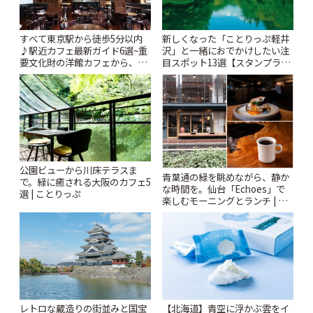
すべて東京駅から徒歩5分以内
新しくなった「ことりっぷ軽井
♪駅近カフェ最新ガイド6選~重
沢」と一緒におでかけしたい注
要文化財の洋館カフェから、改
目スポット13選【スタンプラリ
札すぐのレトロ喫茶まで~ | こと
ー開催中】 | ことりっぷ
りっぷ
公園ビューから川床テラスま
青葉通の緑を眺めながら、静か
で。緑に癒される大阪のカフェ5
な時間を。仙台「Echoes」で
選 | ことりっぷ
楽しむモーニングとランチ | こ
とりっぷ
レトロな蔵造りの街並みと国宝
【北海道】青空に浮かぶ雲をイ