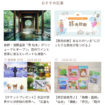
おすすめ記事
【旅先診断】あなたの“いま”にぴ
長野・浅間温泉「界 松本」がリニ
ったりな旅先が見つかる♪
ューアルオープン。信州ワインと
音楽に浸るエレガントな湯宿へ
長野県
[PR]
2026.08.05
2026.05.15
【改訂版発売♪】「角館・盛岡」
【チケットプレゼント】水辺の世
「仙台」「鎌倉」「伊豆」「軽井
界から浮世絵の世界へ。「広島も