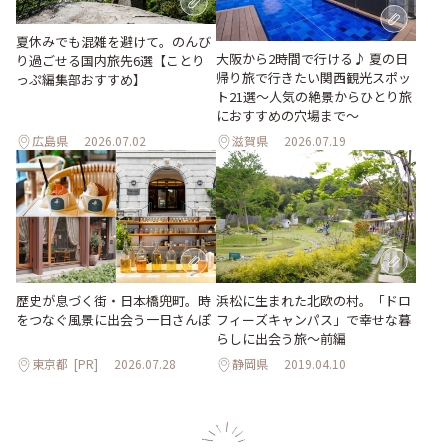
夏休みでも混雑を避けて。のんび
大阪から2時間で行ける♪ 夏の日
り過ごせる国内旅先6選【ことり
帰り旅で行きたい関西観光スポッ
っぷ編集部おすすめ】
ト21選～人気の絶景からひとり旅
におすすめの穴場まで～
広島県
2026.07.02
滋賀県
2026.07.19
歴史が息づく街・日本橋兜町。時
浜松に生まれた北欧の村。「ドロ
をつなぐ風景に出会う一日さんぽ
フィーズキャンパス」で幸せな暮
らしに出会う旅～前編
東京都
[PR]
2026.07.28
静岡県
2019.04.10