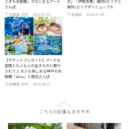
沢」「伊勢志摩」国内6エリアと
とまち水族館」ではじまるアート
海外1エリアがリニューアル
さんぽ
広島県
[PR]
2026.07.31
宮城県
2026.07.09
【チケットプレゼント】アートな
空間ともふもふの生きものに癒や
されて♪ 大人も楽しめる神戸の水
族館「átoa」と周辺さんぽ
兵庫県
[PR]
2026.08.07
こちらの記事もおすすめ