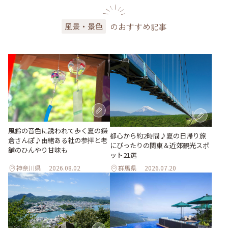
のおすすめ記事
風景・景色
風鈴の音色に誘われて歩く夏の鎌
都心から約2時間♪夏の日帰り旅
倉さんぽ♪由緒ある社の参拝と老
にぴったりの関東＆近郊観光スポ
舗のひんやり甘味も
ット21選
神奈川県
2026.08.02
群馬県
2026.07.20