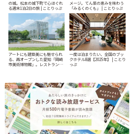
の城。松本の城下町で心ほぐれ
メージ。てん菜の恵みを味わう
る週末1泊2日の旅 | ことりっぷ
「みるくのくも」 | ことりっぷ
アートにも建築美にも魅せられ
一度は泊まりたい、全国のブッ
る、再オープンした愛知「岡崎
クホテル8選【2025年】 | ことり
市美術博物館」。レストランや
っぷ
ショップも充実 | ことりっぷ