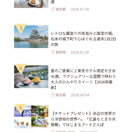
選
東京都
2026.07.30
3
レトロな蔵造りの街並みと国宝の城。
松本の城下町で心ほぐれる週末1泊2日
の旅
長野県
2026.07.28
4
夏のご褒美に♪東京ホテル限定かき氷
41選。ラグジュアリーな空間で味わう
大人のひんやりスイーツ【2026年最
新】
東京都
2026.08.04
5
【チケットプレゼント】水辺の世界か
ら浮世絵の世界へ。「広島もとまち水
族館」ではじまるアートさんぽ