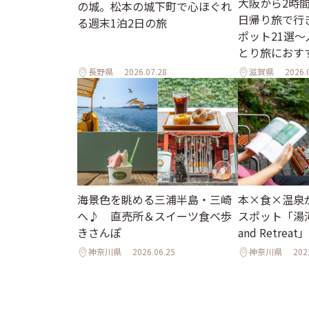
大阪から2時
の城。松本の城下町で心ほぐれ
日帰り旅で行
る週末1泊2日の旅
ポット21選
とり旅におす
長野県
2026.07.28
滋賀県
2026.
海景色を眺める三浦半島・三崎
本×食×温泉
へ♪ 直売所＆スイーツ食べ歩
スポット「湯河
きさんぽ
and Retrea
神奈川県
2026.06.25
神奈川県
202