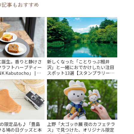
の記事もおすすめ
に誕生。香りと静けさ
新しくなった「ことりっぷ軽井
クラフトハーブティー
沢」と一緒におでかけしたい注目
 Kabutocho」 | こ
スポット13選【スタンプラリー開
催中】 | ことりっぷ
けの限定品も♪「豊島
上野「大ゴッホ展 夜のカフェテラ
ける鳩の日グッズと本
ス」で見つけた、オリジナル限定