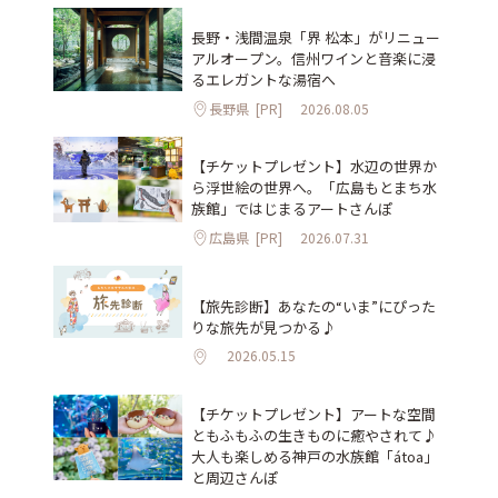
長野・浅間温泉「界 松本」がリニュー
アルオープン。信州ワインと音楽に浸
るエレガントな湯宿へ
長野県
[PR]
2026.08.05
【チケットプレゼント】水辺の世界か
ら浮世絵の世界へ。「広島もとまち水
族館」ではじまるアートさんぽ
広島県
[PR]
2026.07.31
【旅先診断】あなたの“いま”にぴった
りな旅先が見つかる♪
2026.05.15
【チケットプレゼント】アートな空間
ともふもふの生きものに癒やされて♪
大人も楽しめる神戸の水族館「átoa」
と周辺さんぽ