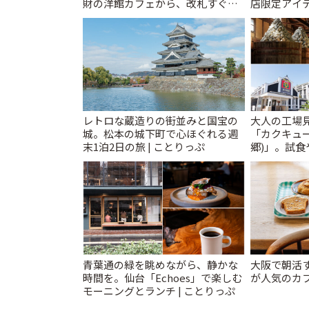
財の洋館カフェから、改札すぐの
店限定アイテ
レトロ喫茶まで~ | ことりっぷ
レトロな蔵造りの街並みと国宝の
大人の工場
城。松本の城下町で心ほぐれる週
「カクキュ
末1泊2日の旅 | ことりっぷ
郷)」。試食
ことりっぷ
青葉通の緑を眺めながら、静かな
大阪で朝活
時間を。仙台「Echoes」で楽しむ
が人気のカフ
モーニングとランチ | ことりっぷ