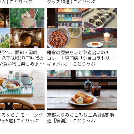
ム | ことりっぷ
グッズ10選 | ことりっぷ
見学へ、愛知・岡崎
鎌倉の歴史を歩む参道沿いのチョ
ー八丁味噌(八丁味噌の
コレート専門店「ショコラトリー
や買い物も楽しみ♪ |
キャメル」 | ことりっぷ
するなら♪ モーニング
京都よりみちこみち 二条城&御池
ェ5選 | ことりっぷ
通【後編】 | ことりっぷ