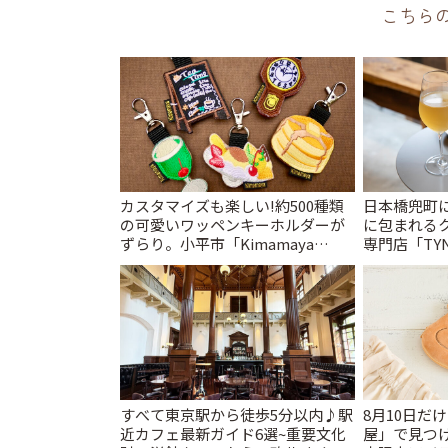
こちら
カスタマイズも楽しい!約500種類
日本橋兜町
の可愛いワッペンキーホルダーが
に包まれる
ずらり。小平市「Kimamaya
専門店「TYNK
T&K」 | ことりっぷ
とりっぷ
すべて東京駅から徒歩5分以内♪駅
8月10日だ
近カフェ最新ガイド6選~重要文化
屋」で見つ