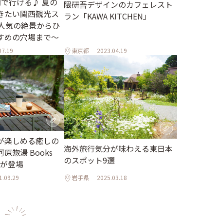
間で行ける♪ 夏の
隈研吾デザインのカフェレスト
きたい関西観光ス
ラン「KAWA KITCHEN」
～人気の絶景からひ
すめの穴場まで～
07.19
東京都
2023.04.19
が楽しめる癒しの
海外旅行気分が味わえる東日本
原惣湯 Books
のスポット9選
t」が登場
1.09.29
岩手県
2025.03.18