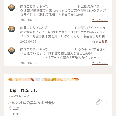
静岡ことりっぷ〜⑤ ＊ 三島スカイウォー
クは 高所恐怖症でも楽しめますのでご安心を🤣 ロングジップ
スライドは 挑戦してる皆さんを見てました😅
＊ 橋を渡り切った先の『ふろっく-福時
2025.06.05
もっとみる
計-』で フクロウ🦉の柔らかな羽🪶に初めて触れました✨
＊ #アートな景色 #三島スカイウォーク #
静岡ことりっぷ〜④ ＊ お天気がイマイチな
ふろっく福時計
ので観光もそこそこに お土産選びです😆✨ 伊豆の国パノラマ
パークでも富士山羊羹を買ったけど こちら、春吉富士もお目
当ての羊羹でした✨ ＊ #アートな景色 #三島
2025.06.05
もっとみる
スカイウォーク #春吉富士
静岡ことりっぷ〜③ ＊ 心のキレイな皆さん
✨ 見えていますね、晴れ渡る空と雄大な富士山が🤣
＊ #アートな景色 #三島スカイウォーク
2025.06.05
もっとみる
酒蔵 ひなよし
サカグラヒナヨシ
11
地魚と地酒の美味なる出会い
三島
お酒