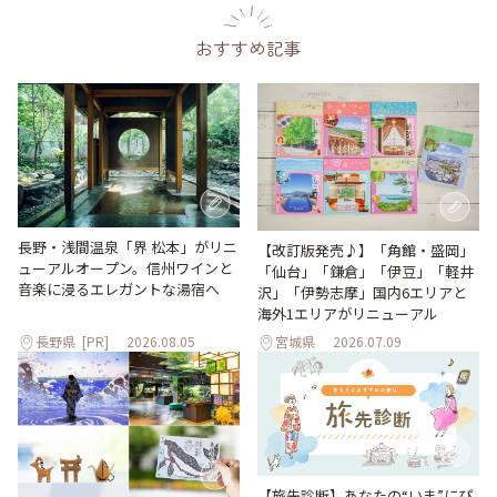
おすすめ記事
長野・浅間温泉「界 松本」がリニ
【改訂版発売♪】「角館・盛岡」
ューアルオープン。信州ワインと
「仙台」「鎌倉」「伊豆」「軽井
音楽に浸るエレガントな湯宿へ
沢」「伊勢志摩」国内6エリアと
海外1エリアがリニューアル
長野県
[PR]
2026.08.05
宮城県
2026.07.09
【旅先診断】あなたの“いま”にぴ