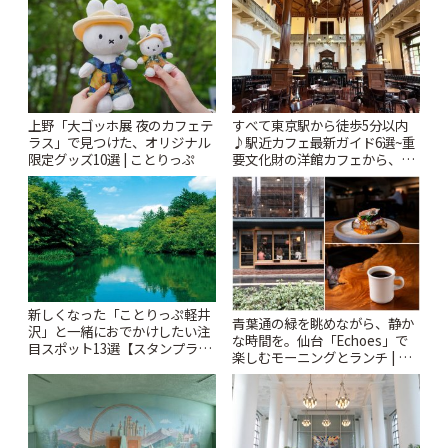
ぷ
上野「大ゴッホ展 夜のカフェテ
すべて東京駅から徒歩5分以内
ラス」で見つけた、オリジナル
♪駅近カフェ最新ガイド6選~重
限定グッズ10選 | ことりっぷ
要文化財の洋館カフェから、改
札すぐのレトロ喫茶まで~ | こと
りっぷ
新しくなった「ことりっぷ軽井
青葉通の緑を眺めながら、静か
沢」と一緒におでかけしたい注
な時間を。仙台「Echoes」で
目スポット13選【スタンプラリ
楽しむモーニングとランチ | こ
ー開催中】 | ことりっぷ
とりっぷ