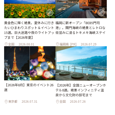
黄金色に輝く絶景。夏休みに行き
福岡に新オープン「BEB5門司
たいひまわりスポット＆イベント
港」。関門海峡の絶景とレトロな
15選。巨大迷路や夜のライトアッ
街並みに浸るトキメキ海峡ステイ
プまで【2026年夏】
全国
2026.08.01
福岡県
[PR]
2026.07.29
【2026年8月】東京のイベント26
【2026年】全国ニューオープンホ
選
テル8選。絶景インフィニティ温
泉から文化財の邸宅まで
東京都
2026.07.31
全国
2026.07.26