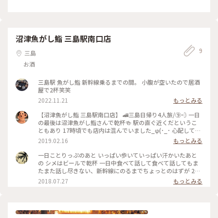
沼津魚がし鮨 三島駅南口店
9
三島
お酒
三島駅 魚がし鮨 新幹線乗るまでの間。 小腹が空いたので居酒
屋で2杯笑笑
2022.11.21
もっとみる
【沼津魚がし鮨 三島駅南口店】 🚄三島日帰り4人旅/⑨💨 一日
の最後は沼津魚がし鮨さんで乾杯🍻 駅の直ぐ近くだというこ
ともあり 17時頃でも店内は混んでいました_φ(･_･ 心配してい
たお天気も晴れたり曇ったりで 「私達…持ってるね〜」と何度
2019.02.16
もっとみる
口にしたことか（笑） 富士山は何処にあるのかも分からない
くらい 見えなかったのですけどね💦 最後は三島駅から行き先
一日ことりっぷのあと いっぱい歩いていっぱい汗かいたあと
が反対方向の新幹線に乗るのが 寂しかったなぁ(/ _ ; ) まりこ
の シメはビールで乾杯 一日中食べて話して食べて話してもま
さん・willmiccoさん・yumiyama🌼さん 楽しい時間をありが
たまた話し尽きない、新幹線にのるまでちょっとのはずが 2時
とうございました（^人^） #沼津魚がし鮨
間以上何度も次の新幹線調べては飲み 沼津のお刺身 釜揚げシ
2018.07.27
もっとみる
ラス 生しらす 三島コロッケと三島の物を堪能しながら楽しい
時間 あっと言う間に時間が過ぎていき、、、 出会った場所で
またねと別々の新幹線にのり 嬉しい出会いの一日ことりっぷ
楽しい時間はあっという間に このまま同じ新幹線に乗りたい
そんな気分でした #また秋にね#楽しい時間ありがとう