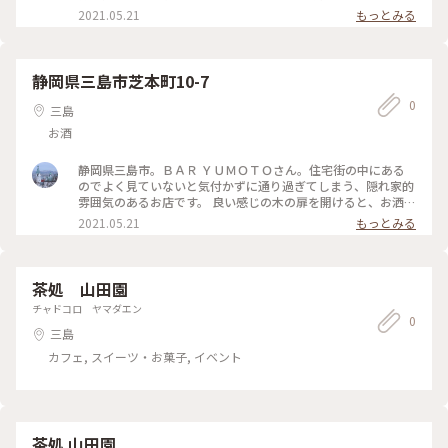
でゆったりとした空間の店内が広がります。 メニューは季節の
2021.05.21
もっとみる
おすすめが５つほどと、つまみが黒板に書いてあるだけで冊子
はありません。 マスターやバーテンダーさんとあんな酒が飲
みたいこんな酒が飲みたいと相談しながら決めていく楽しみが
あります。 オールドビンテージのウイスキーやポートワイン、
静岡県三島市芝本町10-7
カルヴァドスなどラインナップもなかなかのもの。 お店につ
0
いての詳しいことはここのマスターと奥さん（ご夫婦でバーテ
三島
ンダー）のインタビュー記事がネットにあるので興味のある方
お酒
はぜひご覧になってみてください。 #静岡県 #三島市 #バー
静岡県三島市。ＢＡＲ ＹＵＭＯＴＯさん。住宅街の中にある
のでよく見ていないと気付かずに通り過ぎてしまう、隠れ家的
雰囲気のあるお店です。 良い感じの木の扉を開けると、お洒落
でゆったりとした空間の店内が広がります。 メニューは季節の
2021.05.21
もっとみる
おすすめが５つほどと、つまみが黒板に書いてあるだけで冊子
はありません。 マスターやバーテンダーさんとあんな酒が飲
みたいこんな酒が飲みたいと相談しながら決めていく楽しみが
あります。 オールドビンテージのウイスキーやポートワイン、
茶処 山田園
カルヴァドスなどラインナップもなかなかのもの。 お店につ
チャドコロ ヤマダエン
いての詳しいことはここのマスターと奥さん（ご夫婦でバーテ
0
ンダー）のインタビュー記事がネットにあるので興味のある方
三島
はぜひご覧になってみてください。 #静岡県 #三島市 #バー
カフェ, スイーツ・お菓子, イベント
茶処 山田園