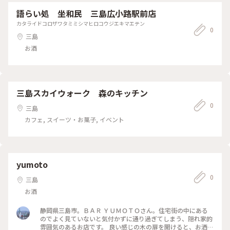
語らい処 坐和民 三島広小路駅前店
カタライドコロザワタミミシマヒロコウジエキマエテン
0
三島
お酒
三島スカイウォーク 森のキッチン
0
三島
カフェ, スイーツ・お菓子, イベント
yumoto
0
三島
お酒
静岡県三島市。ＢＡＲ ＹＵＭＯＴＯさん。住宅街の中にある
のでよく見ていないと気付かずに通り過ぎてしまう、隠れ家的
雰囲気のあるお店です。 良い感じの木の扉を開けると、お洒落