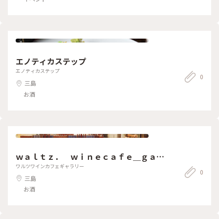
エノティカステップ
エノティカステップ
0
三島
お酒
ｗａｌｔｚ． ｗｉｎｅｃａｆｅ＿ｇａｒ
ｅｌｌｙ
ワルツワインカフェギャラリー
0
三島
お酒