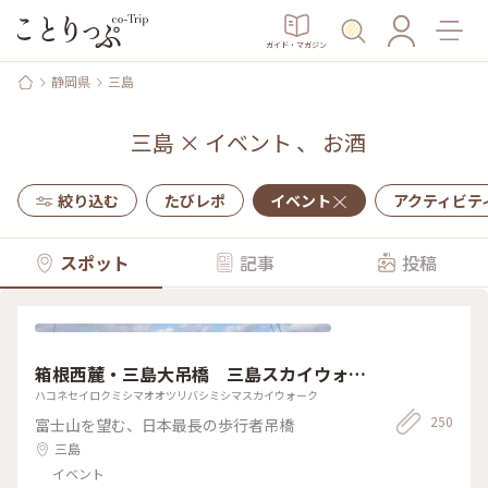
ガイド・マガジン
静岡県
三島
三島
×
イベント
、
お酒
絞り込む
たびレポ
イベント
アクティビテ
スポット
記事
投稿
箱根西麓・三島大吊橋 三島スカイウォー
ク
ハコネセイロクミシマオオツリバシミシマスカイウォーク
250
富士山を望む、日本最長の歩行者吊橋
三島
イベント