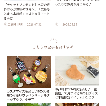
ったりな旅先が見つかる♪
【チケットプレゼント】水辺の世
界から浮世絵の世界へ。「広島も
とまち水族館」ではじまるアート
さんぽ
広島県
[PR]
2026.07.31
2026.05.15
こちらの記事もおすすめ
8月10日だけの限定品も♪「豊
カスタマイズも楽しい!約500種
島屋」で見つける鳩の日グッズ
類の可愛いワッペンキーホルダ
と本店限定アイテム | ことりっ
ーがずらり。小平市
ぷ
「Kimamaya T&K」 | ことりっ