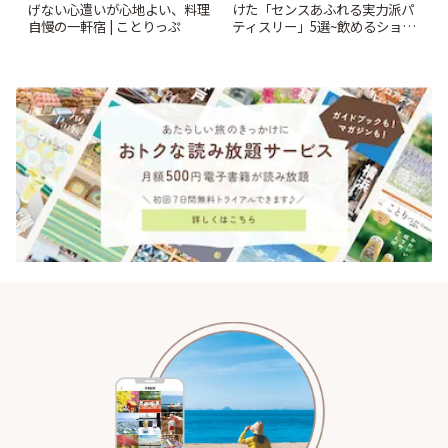
げない心遣いが心地よい、料理
けた「センスあふれる実力派パ
自慢の一軒宿 | ことりっぷ
ティスリー」5選~飲めるショー
トケーキや重箱アフタヌーンテ
ィー他~ | ことりっぷ