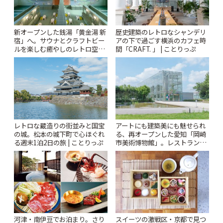
新オープンした銭湯「黄金湯 新
歴史建築のレトロなシャンデリ
宿」へ。サウナとクラフトビー
アの下で過ごす横浜のカフェ時
ルを楽しむ癒やしのレトロ空間
間「CRAFT. 」 | ことりっぷ
| ことりっぷ
レトロな蔵造りの街並みと国宝
アートにも建築美にも魅せられ
の城。松本の城下町で心ほぐれ
る、再オープンした愛知「岡崎
る週末1泊2日の旅 | ことりっぷ
市美術博物館」。レストランや
ショップも充実 | ことりっぷ
河津・南伊豆でお泊まり。さり
スイーツの激戦区・京都で見つ