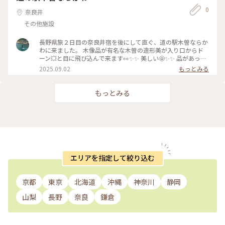
0
奈良井
その他施設
長野県旅２日目の奈良井宿を後にして直ぐ、道の駅木曽ならか
わに来ました。 木像品が有名な木曽の造形美が入り口からド
ーン💥と目に飛び込んで来ます👀✨✨ 美しい🤩✨✨ 品があっ
て、重行きがありますね。 長野県、奥が深いです〜♪ #ゆるり
2025.09.02
もっとみる
夏時間 #長野県旅 #奈良井宿 #道の駅木曽ならかわ
もっとみる
エリアを指定して絞り込む
京都
東京
北海道
沖縄
神奈川
静岡
山梨
長野
奈良
鎌倉