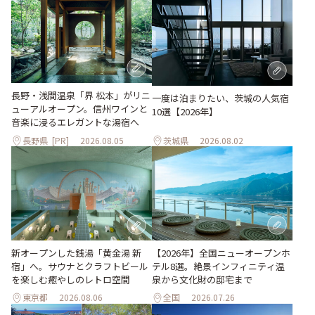
長野・浅間温泉「界 松本」がリニ
一度は泊まりたい、茨城の人気宿
ューアルオープン。信州ワインと
10選【2026年】
音楽に浸るエレガントな湯宿へ
長野県
[PR]
2026.08.05
茨城県
2026.08.02
新オープンした銭湯「黄金湯 新
【2026年】全国ニューオープンホ
宿」へ。サウナとクラフトビール
テル8選。絶景インフィニティ温
を楽しむ癒やしのレトロ空間
泉から文化財の邸宅まで
東京都
2026.08.06
全国
2026.07.26