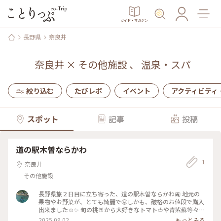
ガイド・マガジン
長野県
奈良井
奈良井
×
その他施設
、
温泉・スパ
絞り込む
たびレポ
イベント
アクティビティ
スポット
記事
投稿
道の駅木曽ならかわ
1
奈良井
その他施設
長野県旅２日目に立ち寄った、道の駅木曽ならかわ🚉 地元の
果物やお野菜が、とても綺麗で🤩しかも、破格のお値段で購入
出来ました☺️✨ 旬の桃🍑から大好きなトマト🍅や青紫蘇等々⤴️
物凄く嬉しかったです〜💓 長野県の地元のお野菜なんて、中々
2025.09.02
もっとみる