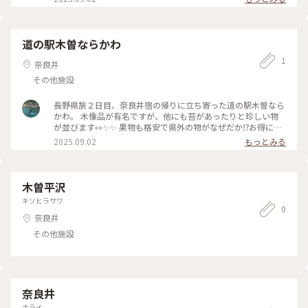
買えないですからね🥺 素敵なお土産をGET出来て、道の駅木
曽ならかわさんに立ち寄って大正解でした🎯 #ゆるり夏時間 #
長野県旅 #道の駅木曽ならかわ
道の駅木曽ならかわ
1
奈良井
その他施設
長野県旅２日目、奈良井宿の帰りに立ち寄った道の駅木曽なら
かわ。 木像品が有名ですが、他にも苔があったりと珍しい物
が並びます👀✨✨ 果物も格安で県外の物がなぜだか⁉️お得に🉐
品揃えしてますよ😳✨✨ メロン🍈の価格、おかしい！(◎_◎;)
2025.09.02
もっとみる
葡萄は早々の出荷となってました❣️ 木曽，野菜や果物も豊富な
んだなぁと改めて知りました☺️✨ #ゆるり夏時間 #長野県旅 #
奈良井宿 #道の駅木曽ならかわ
木曽平沢
キソヒラサワ
0
奈良井
その他施設
奈良井
ナライ