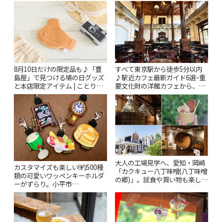
りっぷ
8月10日だけの限定品も♪「豊
すべて東京駅から徒歩5分以内
島屋」で見つける鳩の日グッズ
♪駅近カフェ最新ガイド6選~重
と本店限定アイテム | ことりっ
要文化財の洋館カフェから、改
ぷ
札すぐのレトロ喫茶まで~ | こと
りっぷ
大人の工場見学へ、愛知・岡崎
カスタマイズも楽しい!約500種
「カクキュー八丁味噌(八丁味噌
類の可愛いワッペンキーホルダ
の郷)」。試食や買い物も楽しみ
ーがずらり。小平市
♪ | ことりっぷ
「Kimamaya T&K」 | ことりっ
ぷ