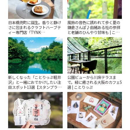
風鈴の音色に誘われて歩く夏の
日本橋兜町に誕生。香りと静け
鎌倉さんぽ♪由緒ある社の参拝
さに包まれるクラフトハーブテ
と老舗のひんやり甘味も | こと
ィー専門店「TYNK
りっぷ
Kabutocho」 | ことりっぷ
新しくなった「ことりっぷ軽井
公園ビューから川床テラスま
沢」と一緒におでかけしたい注
で。緑に癒される大阪のカフェ5
目スポット13選【スタンプラリ
選 | ことりっぷ
ー開催中】 | ことりっぷ