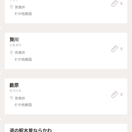
0
奈良井
その他施設
贄川
ニエカワ
0
奈良井
その他施設
藪原
ヤブハラ
0
奈良井
その他施設
道の駅木曽ならかわ