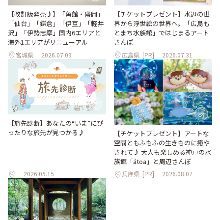
【改訂版発売♪】「角館・盛岡」
【チケットプレゼント】水辺の世
「仙台」「鎌倉」「伊豆」「軽井
界から浮世絵の世界へ。「広島も
沢」「伊勢志摩」国内6エリアと
とまち水族館」ではじまるアート
海外1エリアがリニューアル
さんぽ
宮城県
2026.07.09
広島県
[PR]
2026.07.31
【旅先診断】あなたの“いま”にぴ
ったりな旅先が見つかる♪
【チケットプレゼント】アートな
空間ともふもふの生きものに癒や
されて♪ 大人も楽しめる神戸の水
族館「átoa」と周辺さんぽ
2026.05.15
兵庫県
[PR]
2026.08.07