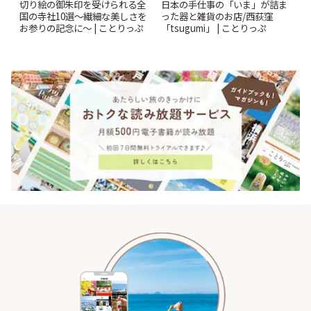
切り絵の御朱印を受けられる全
日本の手仕事の「いま」が詰ま
国の寺社10選〜繊細な美しさを
った器と雑貨のお店/西荻窪
お参りの記念に〜 | ことりっぷ
「tsugumi」 | ことりっぷ