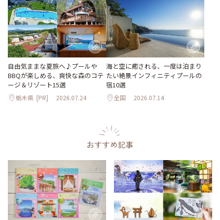
自由気ままな夏旅へ♪プールや
海と空に癒される、一度は泊まり
BBQが楽しめる、爽快な森のコテ
たい絶景インフィニティプールの
ージ＆リゾート15選
宿10選
栃木県
[PR]
2026.07.24
全国
2026.07.14
おすすめ記事