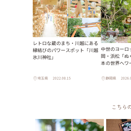
レトロな蔵のまち・川越にある
中世のヨーロ
縁結びのパワースポット「川越
岡・浜松「ぬ
氷川神社」
本の世界へワ
埼玉県
2022.08.15
静岡県
2026.
こちら