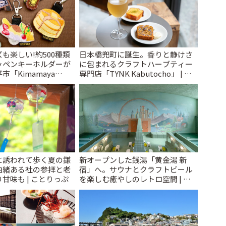
も楽しい!約500種類
日本橋兜町に誕生。香りと静けさ
ッペンキーホルダーが
に包まれるクラフトハーブティー
「Kimamaya
専門店「TYNK Kabutocho」 | こ
ことりっぷ
とりっぷ
に誘われて歩く夏の鎌
新オープンした銭湯「黄金湯 新
由緒ある社の参拝と老
宿」へ。サウナとクラフトビール
甘味も | ことりっぷ
を楽しむ癒やしのレトロ空間 | こ
とりっぷ