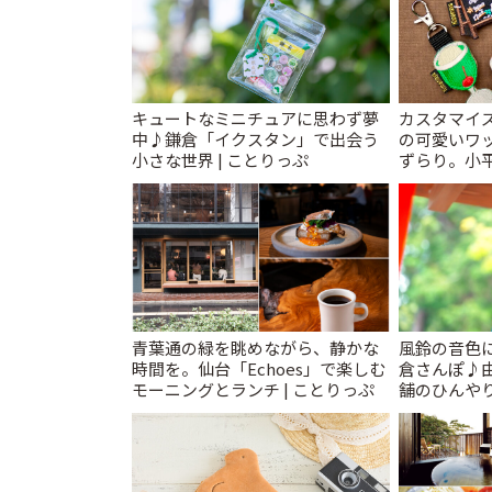
キュートなミニチュアに思わず夢
カスタマイズ
中♪鎌倉「イクスタン」で出会う
の可愛いワ
小さな世界 | ことりっぷ
ずらり。小平市
T&K」 | 
青葉通の緑を眺めながら、静かな
風鈴の音色
時間を。仙台「Echoes」で楽しむ
倉さんぽ♪
モーニングとランチ | ことりっぷ
舗のひんやり