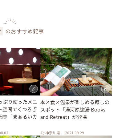
のおすすめ記事
設
っぷり使ったメニ
本×食×温泉が楽しめる癒しの
ト空間でくつろぎ
スポット「湯河原惣湯 Books
円寺「まぁるいカ
and Retreat」が登場
08.03
神奈川県
2021.09.29