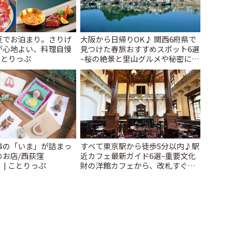
豆でお泊まり。さりげ
大阪から日帰りOK♪ 関西6府県で
が心地よい、料理自慢
見つけた春旅おすすめスポット6選
ことりっぷ
~桜の絶景と里山グルメや秘密にし
たい穴場まで~ | ことりっぷ
事の「いま」が詰まっ
すべて東京駅から徒歩5分以内♪駅
のお店/西荻窪
近カフェ最新ガイド6選~重要文化
」 | ことりっぷ
財の洋館カフェから、改札すぐの
レトロ喫茶まで~ | ことりっぷ