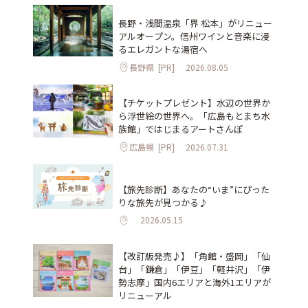
長野・浅間温泉「界 松本」がリニュー
アルオープン。信州ワインと音楽に浸
るエレガントな湯宿へ
長野県
[PR]
2026.08.05
【チケットプレゼント】水辺の世界か
ら浮世絵の世界へ。「広島もとまち水
族館」ではじまるアートさんぽ
広島県
[PR]
2026.07.31
【旅先診断】あなたの“いま”にぴった
りな旅先が見つかる♪
2026.05.15
【改訂版発売♪】「角館・盛岡」「仙
台」「鎌倉」「伊豆」「軽井沢」「伊
勢志摩」国内6エリアと海外1エリアが
リニューアル