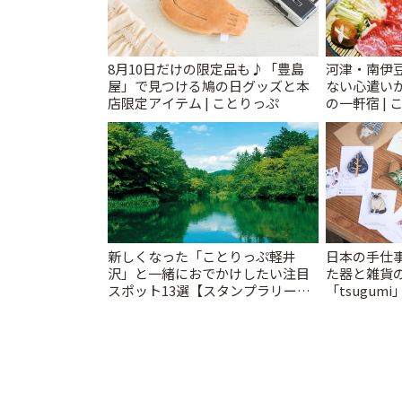
8月10日だけの限定品も♪「豊島
河津・南伊
屋」で見つける鳩の日グッズと本
ない心遣い
店限定アイテム | ことりっぷ
の一軒宿 | 
新しくなった「ことりっぷ軽井
日本の手仕
沢」と一緒におでかけしたい注目
た器と雑貨
スポット13選【スタンプラリー開
「tsugumi
催中】 | ことりっぷ