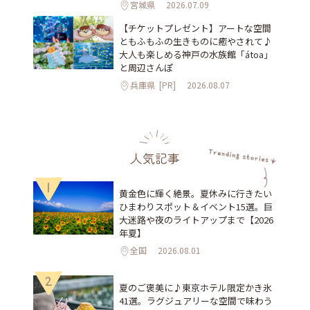
宮城県
2026.07.09
【チケットプレゼント】アートな空間
ともふもふの生きものに癒やされて♪
大人も楽しめる神戸の水族館「átoa」
と周辺さんぽ
兵庫県
[PR]
2026.08.07
人気記事
1
黄金色に輝く絶景。夏休みに行きたい
ひまわりスポット＆イベント15選。巨
大迷路や夜のライトアップまで【2026
年夏】
全国
2026.08.01
2
夏のご褒美に♪東京ホテル限定かき氷
41選。ラグジュアリーな空間で味わう