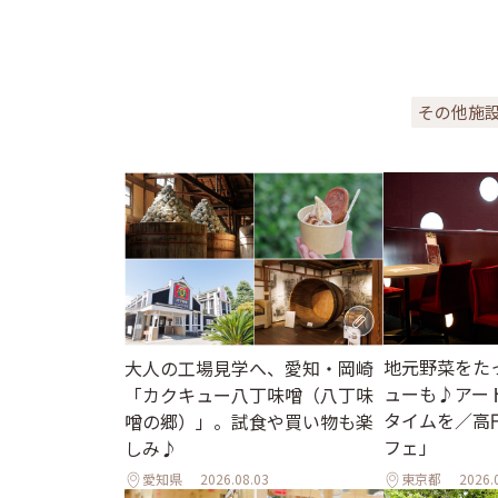
その他施
地元野菜をた
大人の工場見学へ、愛知・岡崎
ューも♪アー
「カクキュー八丁味噌（八丁味
タイムを／高
噌の郷）」。試食や買い物も楽
フェ」
しみ♪
愛知県
2026.08.03
東京都
2026.