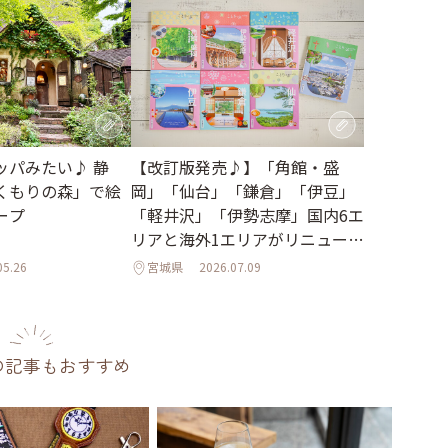
【改訂版発売♪】「角館・盛
ッパみたい♪ 静
岡」「仙台」「鎌倉」「伊豆」
くもりの森」で絵
「軽井沢」「伊勢志摩」国内6エ
ープ
リアと海外1エリアがリニューア
ル
05.26
宮城県
2026.07.09
の記事もおすすめ