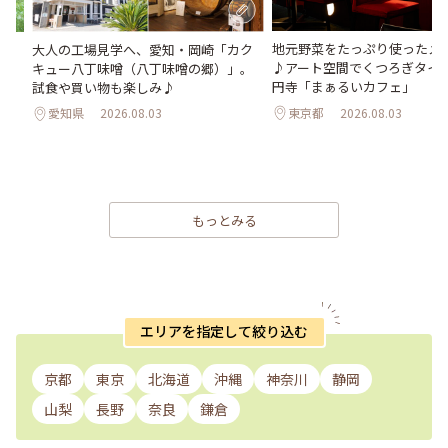
地元野菜をたっぷり使ったメ
に
大人の工場見学へ、愛知・岡崎「カク
♪アート空間でくつろぎタイ
キュー八丁味噌（八丁味噌の郷）」。
円寺「まぁるいカフェ」
試食や買い物も楽しみ♪
東京都
2026.08.03
愛知県
2026.08.03
もっとみる
エリアを指定して絞り込む
京都
東京
北海道
沖縄
神奈川
静岡
山梨
長野
奈良
鎌倉