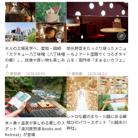
地元野菜をたっぷり使ったメニュ
大人の工場見学へ、愛知・岡崎
ーも♪アート空間でくつろぎタイ
「カクキュー八丁味噌（八丁味噌
ムを／高円寺「まぁるいカフェ」
の郷）」。試食や買い物も楽しみ
♪
愛知県
2026.08.03
東京都
2026.08.03
レトロな蔵のまち・川越にある縁
結びのパワースポット「川越氷川
本×食×温泉が楽しめる癒しのス
神社」
ポット「湯河原惣湯 Books and
Retreat」が登場