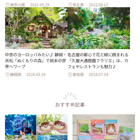
神奈川県
2021.09.29
埼玉県
2022.08.15
中世のヨーロッパみたい♪ 静岡・
名古屋の都心で花と緑に囲まれる
浜松「ぬくもりの森」で絵本の世
「久屋大通庭園フラリエ」は、カ
界へワープ
フェやレストランも魅力♪
静岡県
2026.05.26
愛知県
2024.07.04
おすすめ記事