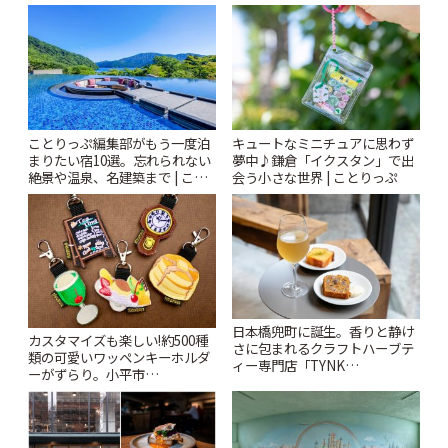
ぷ
札すぐのレトロ喫茶まで~ | こと
りっぷ
ことりっぷ編集部がもう一度泊
キュートなミニチュアに思わず
まりたい宿10選。忘れられない
夢中♪鎌倉「イクスタン」で出
絶景や温泉、名建築まで | こと
会う小さな世界 | ことりっぷ
りっぷ
日本橋兜町に誕生。香りと静け
カスタマイズも楽しい!約500種
さに包まれるクラフトハーブテ
類の可愛いワッペンキーホルダ
ィー専門店「TYNK
ーがずらり。小平市
Kabutocho」 | ことりっぷ
「Kimamaya T&K」 | ことりっ
ぷ