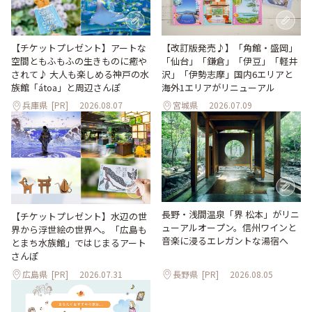
【改訂版発売♪】「角館・盛岡」
【チケットプレゼント】アートな
「仙台」「鎌倉」「伊豆」「軽井
空間ともふもふの生きものに癒や
沢」「伊勢志摩」国内6エリアと
されて♪ 大人も楽しめる神戸の水
海外1エリアがリニューアル
族館「átoa」と周辺さんぽ
兵庫県
[PR]
2026.08.07
宮城県
2026.07.09
長野・浅間温泉「界 松本」がリニ
【チケットプレゼント】水辺の世
ューアルオープン。信州ワインと
界から浮世絵の世界へ。「広島も
音楽に浸るエレガントな湯宿へ
とまち水族館」ではじまるアート
さんぽ
広島県
[PR]
2026.07.31
長野県
[PR]
2026.08.05