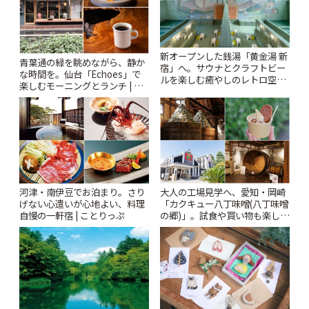
新オープンした銭湯「黄金湯 新
青葉通の緑を眺めながら、静か
宿」へ。サウナとクラフトビー
な時間を。仙台「Echoes」で
ルを楽しむ癒やしのレトロ空間
楽しむモーニングとランチ | こ
| ことりっぷ
とりっぷ
河津・南伊豆でお泊まり。さり
大人の工場見学へ、愛知・岡崎
げない心遣いが心地よい、料理
「カクキュー八丁味噌(八丁味噌
自慢の一軒宿 | ことりっぷ
の郷)」。試食や買い物も楽しみ
♪ | ことりっぷ