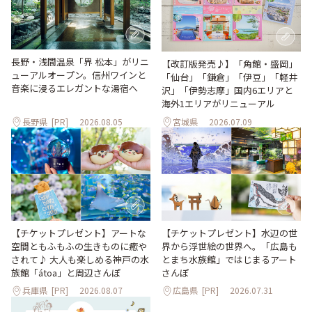
長野・浅間温泉「界 松本」がリニ
【改訂版発売♪】「角館・盛岡」
ューアルオープン。信州ワインと
「仙台」「鎌倉」「伊豆」「軽井
音楽に浸るエレガントな湯宿へ
沢」「伊勢志摩」国内6エリアと
海外1エリアがリニューアル
長野県
[PR]
2026.08.05
宮城県
2026.07.09
【チケットプレゼント】アートな
【チケットプレゼント】水辺の世
空間ともふもふの生きものに癒や
界から浮世絵の世界へ。「広島も
されて♪ 大人も楽しめる神戸の水
とまち水族館」ではじまるアート
族館「átoa」と周辺さんぽ
さんぽ
兵庫県
[PR]
2026.08.07
広島県
[PR]
2026.07.31