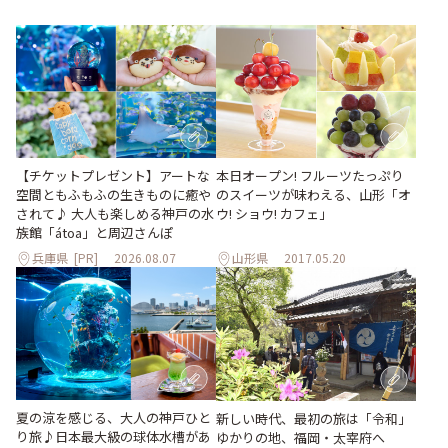
【チケットプレゼント】アートな
本日オープン! フルーツたっぷり
空間ともふもふの生きものに癒や
のスイーツが味わえる、山形「オ
されて♪ 大人も楽しめる神戸の水
ウ! ショウ! カフェ」
族館「átoa」と周辺さんぽ
兵庫県
[PR]
2026.08.07
山形県
2017.05.20
夏の涼を感じる、大人の神戸ひと
新しい時代、最初の旅は「令和」
り旅♪日本最大級の球体水槽があ
ゆかりの地、福岡・太宰府へ