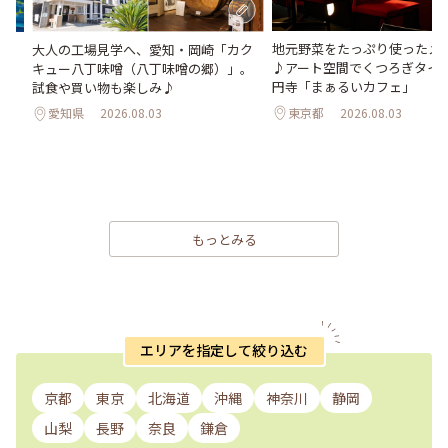
地元野菜をたっぷり使ったメ
間
大人の工場見学へ、愛知・岡崎「カク
♪アート空間でくつろぎタイ
♪
キュー八丁味噌（八丁味噌の郷）」。
円寺「まぁるいカフェ」
a」
試食や買い物も楽しみ♪
東京都
2026.08.03
愛知県
2026.08.03
もっとみる
エリアを指定して絞り込む
京都
東京
北海道
沖縄
神奈川
静岡
山梨
長野
奈良
鎌倉