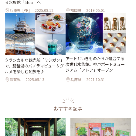
る水族館「átoa」へ
兵庫県
[PR]
2025.08.12
福岡県
2019.05.01
アートといきものたちが融合する
クラシカルな観光船「ミシガン」
次世代水族館。神戸ポートミュー
で、琵琶湖のパノラマビュー＆グ
ジアム「アトア」オープン
ルメを楽しむ船旅を♪
滋賀県
2025.05.13
兵庫県
2021.10.31
おすすめ記事