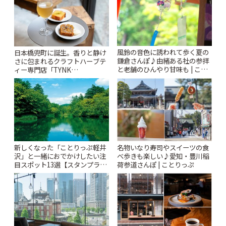
風鈴の音色に誘われて歩く夏の
日本橋兜町に誕生。香りと静け
鎌倉さんぽ♪由緒ある社の参拝
さに包まれるクラフトハーブテ
と老舗のひんやり甘味も | こと
ィー専門店「TYNK
りっぷ
Kabutocho」 | ことりっぷ
新しくなった「ことりっぷ軽井
名物いなり寿司やスイーツの食
沢」と一緒におでかけしたい注
べ歩きも楽しい♪愛知・豊川稲
目スポット13選【スタンプラリ
荷参道さんぽ | ことりっぷ
ー開催中】 | ことりっぷ