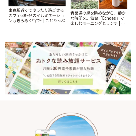
東京駅近くでゆったり過ごせる
青葉通の緑を眺めながら、静か
カフェ6選~冬のイルミネーショ
な時間を。仙台「Echoes」で
ンもきらめく街で~ | ことりっぷ
楽しむモーニングとランチ | こ
とりっぷ