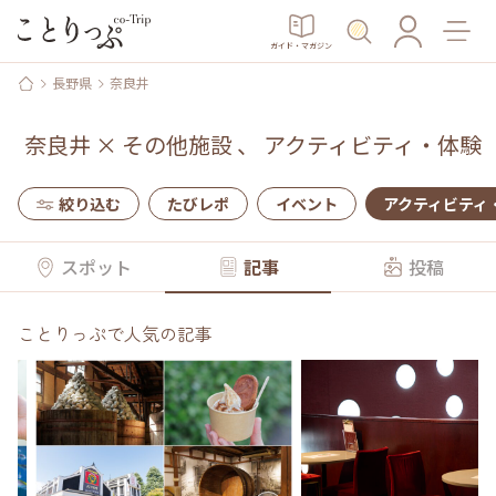
ガイド・マガジン
長野県
奈良井
奈良井
×
その他施設
、
アクティビティ・体験
絞り込む
たびレポ
イベント
アクティビティ
スポット
記事
投稿
ことりっぷで人気の記事