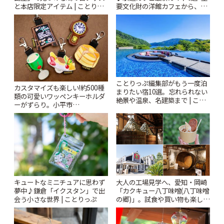
と本店限定アイテム | ことりっ
要文化財の洋館カフェから、改
ぷ
札すぐのレトロ喫茶まで~ | こと
りっぷ
ことりっぷ編集部がもう一度泊
カスタマイズも楽しい!約500種
まりたい宿10選。忘れられない
類の可愛いワッペンキーホルダ
絶景や温泉、名建築まで | こと
ーがずらり。小平市
りっぷ
「Kimamaya T&K」 | ことりっ
ぷ
キュートなミニチュアに思わず
大人の工場見学へ、愛知・岡崎
夢中♪鎌倉「イクスタン」で出
「カクキュー八丁味噌(八丁味噌
会う小さな世界 | ことりっぷ
の郷)」。試食や買い物も楽しみ
♪ | ことりっぷ