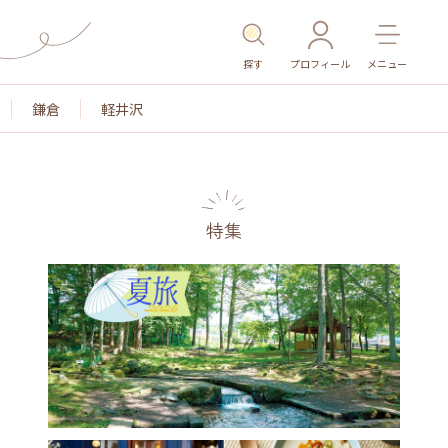
探す
プロフィール
メニュー
鎌倉
軽井沢
特集
名所・旧跡
温泉・スパ
その他施設
ごはん
カ