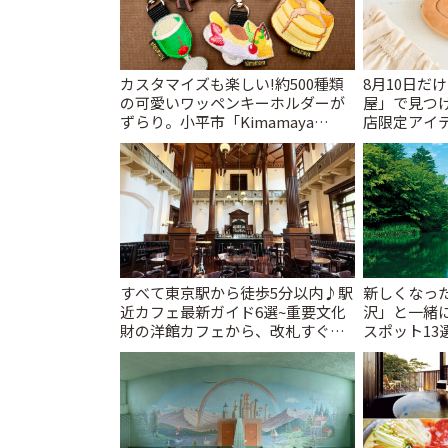
カスタマイズも楽しい!約500種類
8月10日だ
の可愛いワッペンキーホルダーが
屋」で見つ
ずらり。小平市「Kimamaya
店限定アイテ
T&K」 | ことりっぷ
すべて東京駅から徒歩5分以内♪駅
新しくなっ
近カフェ最新ガイド6選~重要文化
沢」と一緒
財の洋館カフェから、改札すぐの
スポット13
レトロ喫茶まで~ | ことりっぷ
催中】 | こ