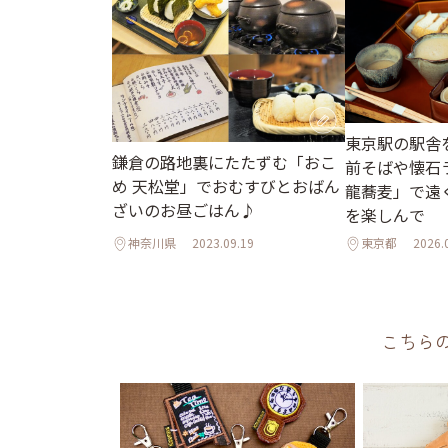
東京駅の駅舎
鎌倉の路地裏にたたずむ「おこ
前そばや懐石
め 天松堂」でおむすびとおばん
龍蕎麦」で遠
ざいのお昼ごはん♪
を楽しんで
神奈川県
2023.09.19
東京都
2026.
こちら