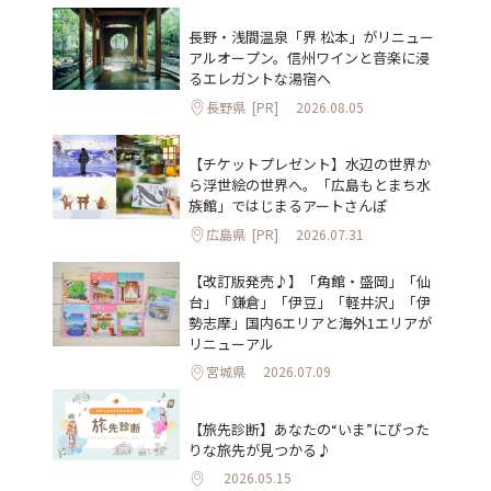
長野・浅間温泉「界 松本」がリニュー
アルオープン。信州ワインと音楽に浸
るエレガントな湯宿へ
長野県
[PR]
2026.08.05
【チケットプレゼント】水辺の世界か
ら浮世絵の世界へ。「広島もとまち水
族館」ではじまるアートさんぽ
広島県
[PR]
2026.07.31
【改訂版発売♪】「角館・盛岡」「仙
台」「鎌倉」「伊豆」「軽井沢」「伊
勢志摩」国内6エリアと海外1エリアが
リニューアル
宮城県
2026.07.09
【旅先診断】あなたの“いま”にぴった
りな旅先が見つかる♪
2026.05.15