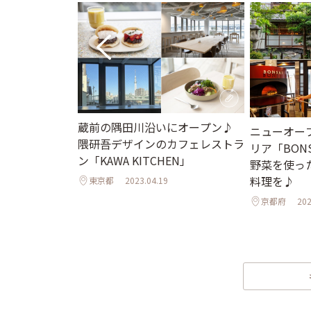
ができる♪新オ
蔵前の隅田川沿いにオープン♪
ニューオー
よなビアライ
隈研吾デザインのカフェレストラ
リア「BONS
のクラフトビー
ン「KAWA KITCHEN」
野菜を使っ
料理を♪
東京都
2023.04.19
京都府
202