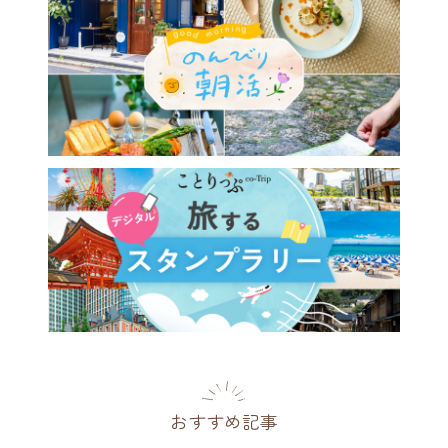
駅の駅舎を眺めながら、越前
や懐石ランチを。「九頭龍蕎
で遠くて近い福井の味を楽し
都
2026.05.16
おすすめ記事