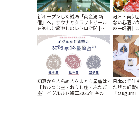
新オープンした銭湯「黄金湯 新
河津・南伊
宿」へ。サウナとクラフトビール
ない心遣い
を楽しむ癒やしのレトロ空間 | こ
の一軒宿 | 
とりっぷ
初夏からきらめきをまとう星座は?
日本の手仕
【おひつじ座・おうし座・ふたご
た器と雑貨
座】イヴルルド遙華2026年 春の運
「tsugumi
勢~Spring~ | ことりっぷ