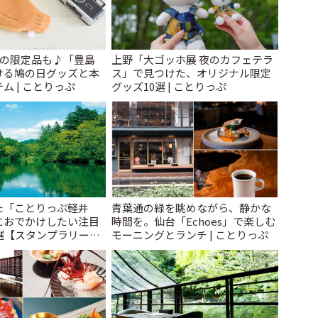
けの限定品も♪「豊島
上野「大ゴッホ展 夜のカフェテラ
ける鳩の日グッズと本
ス」で見つけた、オリジナル限定
ム | ことりっぷ
グッズ10選 | ことりっぷ
た「ことりっぷ軽井
青葉通の緑を眺めながら、静かな
におでかけしたい注目
時間を。仙台「Echoes」で楽しむ
選【スタンプラリー開
モーニングとランチ | ことりっぷ
とりっぷ