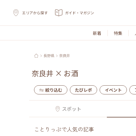
エリアから探す
ガイド・マガジン
新着
特集
長野県
奈良井
奈良井
×
お酒
絞り込む
たびレポ
イベント
スポット
ことりっぷで人気の記事