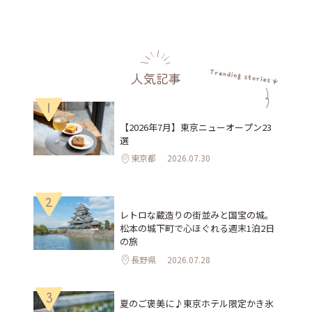
人気記事
1
【2026年7月】東京ニューオープン23
選
東京都
2026.07.30
2
レトロな蔵造りの街並みと国宝の城。
松本の城下町で心ほぐれる週末1泊2日
の旅
長野県
2026.07.28
3
夏のご褒美に♪東京ホテル限定かき氷