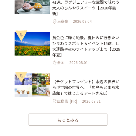
41選。ラグジュアリーな空間で味わう
大人のひんやりスイーツ【2026年最
新】
東京都
2026.08.04
4
黄金色に輝く絶景。夏休みに行きたい
ひまわりスポット＆イベント15選。巨
大迷路や夜のライトアップまで【2026
年夏】
全国
2026.08.01
5
【チケットプレゼント】水辺の世界か
ら浮世絵の世界へ。「広島もとまち水
族館」ではじまるアートさんぽ
広島県
[PR]
2026.07.31
もっとみる