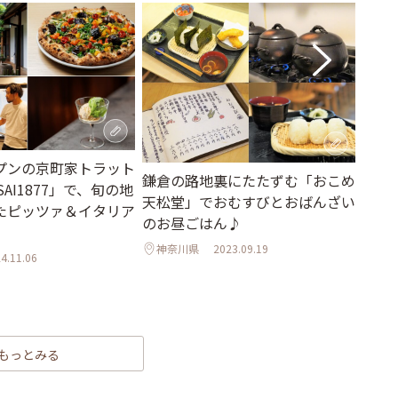
東京
プンの京町家トラット
鎌倉の路地裏にたたずむ「おこめ
そば
AI1877」で、旬の地
天松堂」でおむすびとおばんざい
麦」
たピッツァ＆イタリア
のお昼ごはん♪
んで
神奈川県
2023.09.19
東京
4.11.06
もっとみる