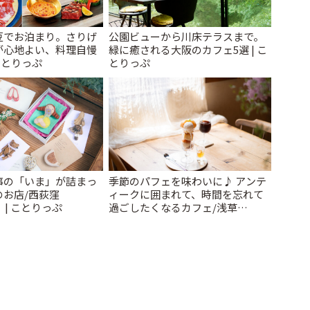
豆でお泊まり。さりげ
公園ビューから川床テラスまで。
が心地よい、料理自慢
緑に癒される大阪のカフェ5選 | こ
ことりっぷ
とりっぷ
事の「いま」が詰まっ
季節のパフェを味わいに♪ アンテ
のお店/西荻窪
ィークに囲まれて、時間を忘れて
」 | ことりっぷ
過ごしたくなるカフェ/浅草
「annorum cafe」 | ことりっぷ