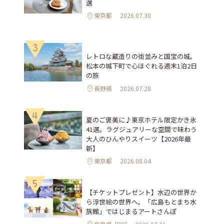
選
東京都
2026.07.30
3
レトロな蔵造りの街並みと国宝の城。
松本の城下町で心ほぐれる週末1泊2日
の旅
長野県
2026.07.28
4
夏のご褒美に♪東京ホテル限定かき氷
41選。ラグジュアリーな空間で味わう
大人のひんやりスイーツ【2026年最
新】
東京都
2026.08.04
5
【チケットプレゼント】水辺の世界か
ら浮世絵の世界へ。「広島もとまち水
族館」ではじまるアートさんぽ