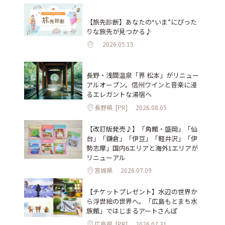
【旅先診断】あなたの“いま”にぴった
りな旅先が見つかる♪
2026.05.15
長野・浅間温泉「界 松本」がリニュー
アルオープン。信州ワインと音楽に浸
るエレガントな湯宿へ
長野県
[PR]
2026.08.05
【改訂版発売♪】「角館・盛岡」「仙
台」「鎌倉」「伊豆」「軽井沢」「伊
勢志摩」国内6エリアと海外1エリアが
リニューアル
宮城県
2026.07.09
【チケットプレゼント】水辺の世界か
ら浮世絵の世界へ。「広島もとまち水
族館」ではじまるアートさんぽ
広島県
[PR]
2026.07.31