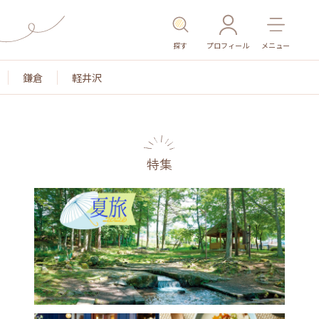
探す
プロフィール
メニュー
鎌倉
軽井沢
特集
名所・旧跡
温泉・スパ
その他施設
ごはん
カ