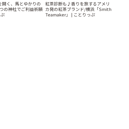
運を開く、馬とゆかりの
紅茶診断も♪香りを旅するアメリ
3つの神社でご利益祈願
カ発の紅茶ブランド/横浜「Smith
っぷ
Teamaker」 | ことりっぷ