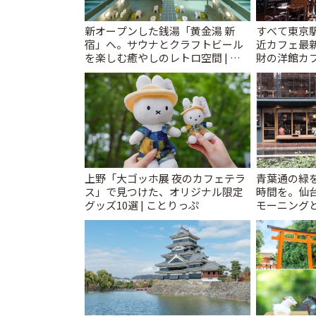
新オープンした銭湯「黄金湯 新
すべて東京
宿」へ。サウナとクラフトビール
近カフェ最新
を楽しむ癒やしのレトロ空間 | こ
財の洋館カ
とりっぷ
レトロ喫茶ま
上野「大ゴッホ展 夜のカフェテラ
青葉通の緑
ス」で見つけた、オリジナル限定
時間を。仙台
グッズ10選 | ことりっぷ
モーニングと