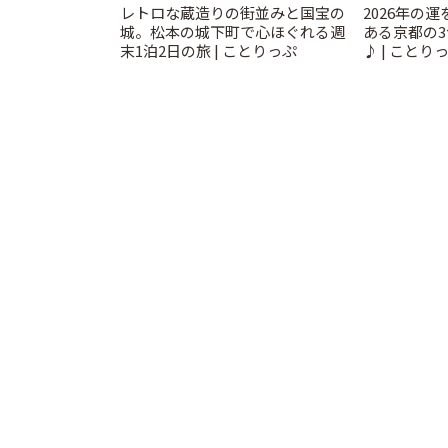
レトロな蔵造りの街並みと国宝の
2026年の
城。松本の城下町で心ほぐれる週
ある京都の
末1泊2日の旅 | ことりっぷ
♪ | ことり