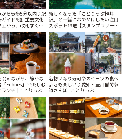
駅から徒歩5分以内♪駅
新しくなった「ことりっぷ軽井
ガイド6選~重要文化
沢」と一緒におでかけしたい注目
フェから、改札すぐの
スポット13選【スタンプラリー開
で~ | ことりっぷ
催中】 | ことりっぷ
を眺めながら、静かな
名物いなり寿司やスイーツの食べ
「Echoes」で楽しむ
歩きも楽しい♪愛知・豊川稲荷参
ランチ | ことりっぷ
道さんぽ | ことりっぷ