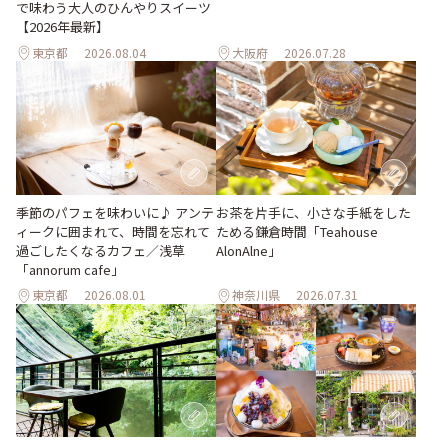
で味わう大人のひんやりスイーツ
【2026年最新】
東京都
2026.08.04
大阪府
2026.07.28
季節のパフェを味わいに♪ アンテ
お茶を片手に、小さな手紙をした
ィークに囲まれて、時間を忘れて
ためる鎌倉時間「Teahouse
過ごしたくなるカフェ／浅草
AlonAlne」
「annorum cafe」
東京都
2026.08.01
神奈川県
2026.07.31