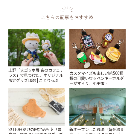
こちらの記事もおすすめ
上野「大ゴッホ展 夜のカフェテ
カスタマイズも楽しい!約500種
ラス」で見つけた、オリジナル
類の可愛いワッペンキーホルダ
限定グッズ10選 | ことりっぷ
ーがずらり。小平市
「Kimamaya T&K」 | ことりっ
ぷ
8月10日だけの限定品も♪「豊
新オープンした銭湯「黄金湯 新