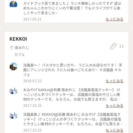
ぎてリピーターになってしまいそう #淡路島来たら絶対食すべ
ナナのワッフルと、マカダミアナッツラテ！ ワッフルはもち
ガイドブック見て来ました♪ ランチ美味しかったです💕 道は
し
ろん絶品なんだけど、ラテはわたしの一推しなので皆さんにも
めちゃんこわかりにくいので要注意！ でもドライブがてら楽
ぜひ飲んでほしい！！ほんと美味しくて、、🤤 平日にも関わら
しくやって来ました✨
ず、15時頃に到着すると駐車場にはかなりの車がいっぱい！今
2017.05.21
もっとみる
回は待ち時間無しでスッと入れたけど、お店の状況は一応聞い
ておいた方が良いかもしれません🤔 #ふくカフェ #ワッフル #
古民家カフェ #ボリュームあるのにペロッと食べちゃう #夏休
みにお婆ちゃんの家に遊びに来た少年の気分
KEKKOI
12
南あわじ
カフェ
淡路島へ！ パスタかと思いきや、 うどんのお店なのです！ 洋
風にアレンジされた うどんは食べごたえあり✨ ＃淡路島 ＃カ
フェ
2018.07.22
もっとみる
おみやげ kekkoi@兵庫 南あわじ 【淡路島藻塩クッキー】 け
っこいさん手づくりクッキーは、 淡路島の藻塩のやさしい素
材のクッキーです。 もちろん、お店でも買えますが、 私は宿
泊した淡路島観光ホテルで買って帰りました。割らないように
2017.10.25
もっとみる
割らないように、 持って帰ったのに… お皿に置く瞬間にやっ
ちゃったぁ…(´･ε･̥ˋ) . 淡路島型が可愛いくて。 沼島がちょこ
淡路島旅♪ KEKKOI@兵庫 南あわじ おみやげ【淡路島藻塩ク
んとまたまた可愛くて♡ 淡路島といえば！玉ねぎちゃん♪ 可
ッキー】 けっこいさんの手づくりクッキーは、 淡路島の藻塩
愛いさ美味しさが伝わればいいなぁ(*/∀＼*) . ホテルで出会っ
とやさしい素材のクッキーです。 もちろん、お店でも買えます
たクッキーの袋を見て、ちょこちょこっと調べて見つけたお店
が、 私は宿泊した"淡路島観光ホテル"で買って帰りました。
2017.10.25
もっとみる
『kekkoi』さん。 帰りに寄ろう‼︎と決めて、そして #島のチー