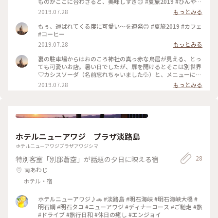
ものがここに合わさると、美味しすぎ😊 #夏旅2019 #ひんやり
スイーツ #カフェ
2019.07.28
もっとみる
もぅ、運ばれてくる度に可愛い〜を連発😊 #夏旅2019 #カフェ
#コーヒー
2019.07.28
もっとみる
裏の駐車場からはおのころ神社の真っ赤な鳥居が見える、とっ
ても可愛いお店。暑い日でしたが、扉を開けるとそこは別世界
♡カシスソーダ（名前忘れちゃいました💦）と、メニューには
載っていない、ロイヤルミルクティーとプリンのパフェで癒さ
2019.07.28
もっとみる
れました😊 #夏旅2019 #カフェ #ひんやりスイーツ #パフェ
ホテルニューアワジ プラザ淡路島
ホテルニューアワジプラザアワジシマ
28
特別客室「別邸蒼空」が話題の夕日に映える宿
南あわじ
ホテル・宿
ホテルニューアワジ♪🚗 #淡路島 #明石海峡 #明石海峡大橋 #
明石鯛 #明石タコ #ニューアワジ #ディナーコース #ご馳走 #旅
#ドライブ #旅行日和 #休日の癒し #エンジョイ