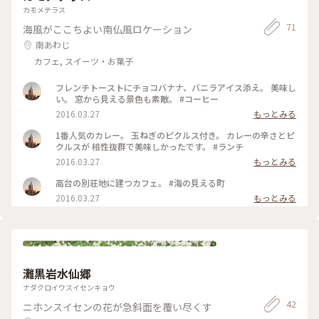
カモメテラス
71
海風がここちよい南仏風ロケーション
南あわじ
カフェ, スイーツ・お菓子
フレンチトーストにチョコバナナ、バニラアイス添え。 美味し
い。 窓から見える景色も素敵。 #コーヒー
2016.03.27
もっとみる
1番人気のカレー。 玉ねぎのピクルス付き。 カレーの辛さとピ
クルスが 相性抜群で美味しかったです。 #ランチ
2016.03.27
もっとみる
高台の別荘地に建つカフェ。 #海の見える町
2016.03.27
もっとみる
灘黒岩水仙郷
ナダクロイワスイセンキョウ
42
ニホンスイセンの花が急斜面を覆い尽くす