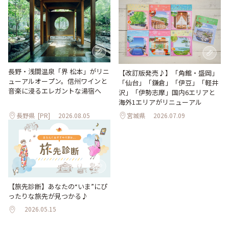
長野・浅間温泉「界 松本」がリニ
【改訂版発売♪】「角館・盛岡」
ューアルオープン。信州ワインと
「仙台」「鎌倉」「伊豆」「軽井
音楽に浸るエレガントな湯宿へ
沢」「伊勢志摩」国内6エリアと
海外1エリアがリニューアル
長野県
[PR]
2026.08.05
宮城県
2026.07.09
【旅先診断】あなたの“いま”にぴ
ったりな旅先が見つかる♪
2026.05.15