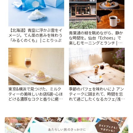
【北海道】青空に浮かぶ雲をイ
青葉通の緑を眺めながら、静か
メージ。てん菜の恵みを味わう
な時間を。仙台「Echoes」で
「みるくのくも」 | ことりっぷ
楽しむモーニングとランチ | こ
とりっぷ
東京&横浜で見つけた、ミルク
季節のパフェを味わいに♪ アン
ティーの美味しいお店6選~心ほ
ティークに囲まれて、時間を忘
どける濃厚なコクと香りに癒や
れて過ごしたくなるカフェ/浅草
されるティータイム~ | ことりっ
「annorum cafe」 | ことりっぷ
ぷ