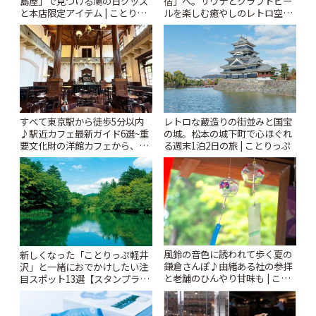
島屋」で見つける鳩の日グッズ
宿」へ。サウナとクラフトビー
と本店限定アイテム | ことりっ
ルを楽しむ癒やしのレトロ空間
ぷ
| ことりっぷ
すべて東京駅から徒歩5分以内
レトロな蔵造りの街並みと国宝
♪駅近カフェ最新ガイド6選~重
の城。松本の城下町で心ほぐれ
要文化財の洋館カフェから、改
る週末1泊2日の旅 | ことりっぷ
札すぐのレトロ喫茶まで~ | こと
りっぷ
風鈴の音色に誘われて歩く夏の
新しくなった「ことりっぷ軽井
鎌倉さんぽ♪由緒ある社の参拝
沢」と一緒におでかけしたい注
と老舗のひんやり甘味も | こと
目スポット13選【スタンプラリ
りっぷ
ー開催中】 | ことりっぷ