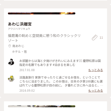
割らないように割らないように… 持って帰ってきて、お皿に置
ズケーキ をいただいて帰ったという訳です😋💕 . 店員さんも優
く瞬間に…(´･ε･̥ˋ) はぁ〜やっちゃったぁ〜😭 . 淡路島型が可
しくて、東京から！と驚いていましたが、洋風創作うどんメイ
愛くて♡ 沼島の丸がちょこんとまたまた可愛い。 淡路島とい
ンのお店ですもの。 お腹にすき間をつくって必ずまた来ます
えばの玉ねぎちゃんも♪♪ かわいさ美味しさが伝わるといい
っ😋 . #兵庫#淡路島#南あわじ市#kekkoi#クッキー
なぁ(ㅅ´ ˘ `)♡ . ホテル滞在中にこの可愛いクッキーの存在を
知り、ちょこちょこ調べて出会ったお店『kekkoi』さん。帰
あわじ浜離宮
りに寄ろう〜と決めて‼︎そして、#島のチーズケーキ をいただ
いて帰ったという訳です。 . 店員さんも優しくて、東京か
アワジハマリキュウ
ら！！と、驚いてましたが、洋風創作うどんがメインのお店。
播磨灘の眺めと空間美に憩う和のクラシックリ
次回はお腹にすき間をつくって必ずまた😋 . #兵庫#淡路島#南
11
あわじ市#kekkoi#かわいいおみやげ
ゾート
南あわじ
ホテル・宿
お部屋からは海と夕焼けがきれいにみえます⌄̈⃝ 慶野松原は国
指定の名勝でもあります #泊まるを楽しむ
2017.01.08
もっとみる
淡路島旅行 家族でゆったりと過ごせるお宿を、ということで
こちらに泊まりました。 このお宿は、日本の夕景100選にも選
ばれている慶野松原が目の前に。 夕暮れどきに外へ出ると、
とても綺麗な夕日を見ることができました。 また違う季節に
2016.09.02
もっとみる
も泊まりに行きたいと思います。 #家族旅行 #淡路島 #南あわ
じ市 #慶野松原 #夕日