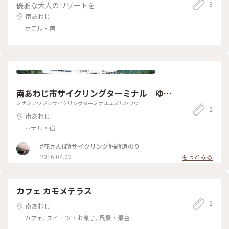
3
優雅な大人のリゾートを
南あわじ
ホテル・宿
南あわじ市サイクリングターミナル ゆず
るは荘
ミナミアワジシサイクリングターミナルユズルハソウ
2
南あわじ
ホテル・宿
#花さんぽ#サイクリング#桜#道のり
2016.04.02
もっとみる
カフェ カモメテラス
2
南あわじ
カフェ, スイーツ・お菓子, 風景・景色