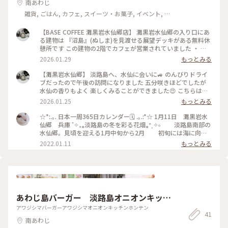
南あわじ
雑貨, ごはん, カフェ, スイーツ・お菓子, イベント, ラ
イフスタイル, 風景・景色
【BASE COFFEE 灘黒岩水仙郷店】 灘黒岩水仙郷の入り口にあ
る建物は 『沼島』(ぬしま)を見渡せる展望デッキがある無料休
憩所です この建物の2階でカフェが営業されていました ・ カ
ウンターに並べられていた水仙モチーフの和菓子にロックオン
2026.01.29
もっとみる
🤩✨即お買い上げ！ 店を出ると早々と容器のキャップを取っ
て、水仙たちと記念撮影です📸 南あわじ市の『御菓子司 栄
【灘黒岩水仙郷】 淡路島へ、水仙に会いに🚙 のんびりドライ
堂』さんとのコラボ和菓子「水仙」💖 BASE COFFEEさんご自
ブだったので午後の訪問になりました 五分咲きほどでしたが
慢の珈琲豆を使った 珈琲あんとミルクあんで作られた練り切
水仙の香りもよく 楽しくみることができました😍 こちらは東
りは ふんわりとカフェオレのような香りがしました 私は単品
向きの斜面なので 花に陽の光が当たる午前中がオススメだそ
2026.01.25
もっとみる
で購入したのですが コーヒーとのペアリングも絶対合うや
うです📸 無料で入園できました🤗 #開運旅 #灘黒岩水仙郷 #淡
つ〜❣️ ・ グァテマラ、エチオピア、ケニアなどから直輸入され
路島 #ことりっぷ兵庫 #水仙 #国生みの島
☆*:.｡. 日本一周365日カレンダー🗓 .｡.:*☆ 1月11日 灘黒岩水
た珈琲豆を使用されていて 数種類のコーヒーのテイスティン
仙郷 兵庫 ˚✧₊⁎淡路島の冬を彩る花畑⁎⁺˳✧༚ 淡路島南部の
グもさせてくださるようでした☕️ 次の予定があったので カフ
水仙郷。見頃を迎える1月中旬から2月 初旬には海に向か
ェでゆっくりできなかったのが 後々、思い返すと残念に感じ
う7haの急斜面に500万本にも 及ぶ水仙が揺れ、海風に乗
2022.01.11
もっとみる
てきました〜😚 ・ 灘黒岩水仙郷は 令和7年度より通年営業を
って甘く爽やかな香りが 漂う。 まだ寒い1月〜2月、淡路
開始され ドライブ中やサイクリストの休憩スポットとして無
島の南側の海に向かって急斜面にいっぱい咲く水仙は一面白の
料で利用できます🚗🚴‍♀️🅿️🚻 今年度は水仙園地の一部が崖崩れ
花で見事ですね。 潮風にも負けない花は健気です。 #兵庫#淡
で 立ち入り禁止となっていたためか？ 入場無料で水仙をみる
路島#水仙郷
ことができました☺️ #開運旅 #水仙 #淡路島 #ことりっぷ兵庫 #
灘黒岩水仙郷 #国生みの島 #BASECOFFEE #ふくカフェ2号店 #
アフォガード や #コーヒーゼリー も あって#コーヒー好
あわじ島バーガー 淡路島オニオンキッチ
きさんにオススメのカフェ でした🤎 ⚠︎投稿写真5枚目は、南あ
ン 本店
アワジシマバーガーアワジシマオニオンキッチンホンテン
わじ市のHPより 拝借いたしました🙇‍♀️
41
南あわじ