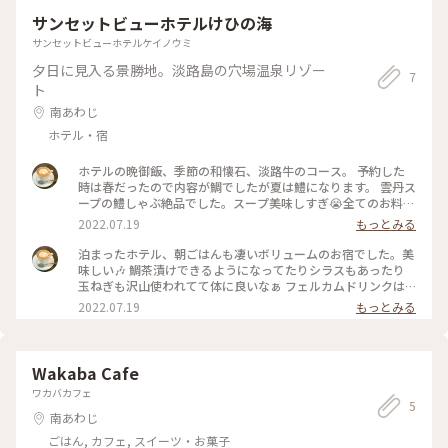
サンセットビューホテルけひの海
サンセットビューホテルケイノウミ
夕日に見入る景勝地。淡路島の穴場温泉リゾー
7
ト
南あわじ
ホテル・宿
ホテルの晩御飯、季節の和懐石、淡路牛のコース。 予約した
時は春だったので内容が鯛でしたが夏は鱧になります。 雲丹ス
ープの鱧しゃぶ絶品でした。スープ美味しすぎ😭全てのお料理
が好きな味でした、 お造りの鯛、鮃、鰆も塩で食べるの最高
2022.07.19
もっとみる
でした。淡路牛はロースとヒウチだったかしら...蕩けたなぁ🤤
デザートの紫蘇シャーベットも素晴らしかったな、持ち帰りた
泊まったホテル、朝ごはんも凄いボリュームのお宿でした。美
くなる程美味しかったです。
味しい🎶 鯛茶漬けできるようになってたりシラスもあったり
玉ねぎも沢山使われてて体に良いなぁ フェルカムドリンクは
ビールもワインも頼めるので(おつまみやオニオンスープまで
2022.07.19
もっとみる
用意されてる)いきなり満足度高い... プールもあるし、部屋は
露天風呂付いてるし言うことなしです。何泊でもしたい！部屋
にあるアメニティも充分すぎる程なのにアメニティバイキング
にはほんまにめちゃくちゃ色んなものが置いてあって楽しかっ
Wakaba Cafe
たなぁ。 また行きたいホテルでした🏨最高☺️
ワカバカフェ
5
南あわじ
ごはん, カフェ, スイーツ・お菓子