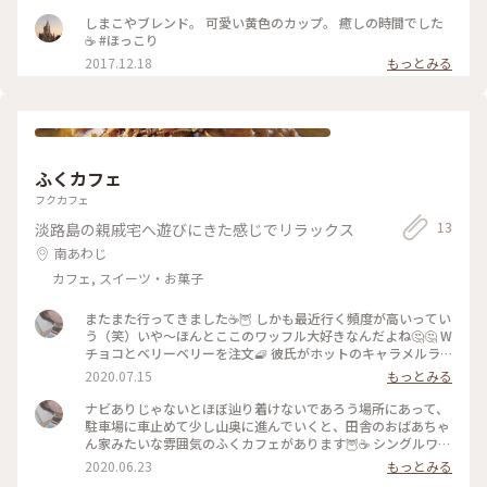
しまこやブレンド。 可愛い黄色のカップ。 癒しの時間でした
☕️ #ほっこり
2017.12.18
もっとみる
ふくカフェ
フクカフェ
13
淡路島の親戚宅へ遊びにきた感じでリラックス
南あわじ
カフェ, スイーツ・お菓子
またまた行ってきました☕️🦉 しかも最近行く頻度が高いってい
う（笑）いや〜ほんとここのワッフル大好きなんだよね🤔🤔 W
チョコとベリーベリーを注文🧇 彼氏がホットのキャラメルラ
テ頼んだんだけど、ラテアートにお店のシンボルマークでもあ
2020.07.15
もっとみる
るふくろう🦉が！！！可愛すぎる☺️ 平日のランチ時に行った
ら20分くらい待たなきゃ入れなかった😭平日なのに強すぎる
ナビありじゃないとほぼ辿り着けないであろう場所にあって、
😭 でも退店した老夫婦の方々が、待機してる私たちを見るな
駐車場に車止めて少し山奥に進んでいくと、田舎のおばあちゃ
り、「お待たせしました〜(このお店)美味しいですよ〜☺️」っ
ん家みたいな雰囲気のふくカフェがあります🦉☕️ シングルワッ
て声かけてくれて！淡路島の優しさに触れることができて嬉し
フルは700円程度、ダブルは800円程度、好きなドリンクとセ
2020.06.23
もっとみる
かった☺️💕 #ふくカフェ #古民家カフェ #ワッフル #美味しす
ットで頼むと100円引き🙈💞 写真は藻塩キャラメル&ナッツバ