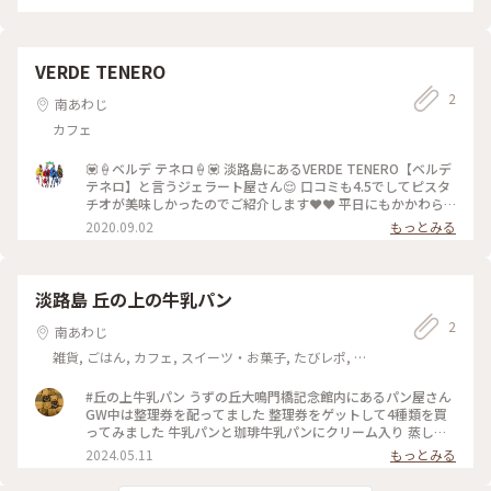
VERDE TENERO
2
南あわじ
カフェ
💟🍦ベルデ テネロ🍦💟 淡路島にあるVERDE TENERO【ベルデ
テネロ】と言うジェラート屋さん😌 口コミも4.5でしてピスタ
チオが美味しかったのでご紹介します❤️❤️ 平日にもかかわら
ず行列が出来ていました(´°̥̥̥̥̥̥̥̥ω°̥̥̥̥̥̥̥̥｀)ほとんどが売り切れてしまっ
2020.09.02
もっとみる
ていたので早めが良いかもです❤️私はピスタチオが好きなので
ラッキーでした #わたし旅 #ジェラート #夏 #こだわりコーヒ
ー #カフェ #離島
淡路島 丘の上の牛乳パン
2
南あわじ
雑貨, ごはん, カフェ, スイーツ・お菓子, たびレポ, 風
景・景色, 名所・旧跡, ホテル・宿, 温泉・スパ, おみやげ
#丘の上牛乳パン うずの丘大鳴門橋記念館内にあるパン屋さん
GW中は整理券を配ってました 整理券をゲットして4種類を買
ってみました 牛乳パンと珈琲牛乳パンにクリーム入り 蒸しパ
ンみたいに軽くてシュワッと口の中で溶けてしまうカンジ 軽
2024.05.11
もっとみる
くてペロッと食べれちゃいました 残りは帰って冷やして食べ
たけど冷やしても美味しかったぁー #私のことりっぷ #私のこ