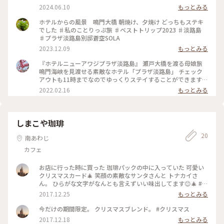
2024.06.10
もっとみる
ホテルからの風景 鳴門大橋 朝焼け、夕焼け どっちもステキ
でした ♯私のことりっぷ旅 ♯ベストトリップ2023 ♯淡路島
♯プラザ淡路島別邸蒼空SOLA
2023.12.09
もっとみる
『ホテルニューアワジプラザ淡路島』 瀬戸大橋を渡る母娘旅
鳴門海峡を見渡せる素敵なホテル「プラザ淡路島」 チェック
アウトも11時までなのでゆっくりステイすることができます。
青空と鳴門の綺麗な海が見えるダイニングでは 和食と洋食の
2022.02.16
もっとみる
ハーフビュッフェのモーニングです。 洋食はふわふわのできた
てのオムレツとトースターで焼けるパン🥐にたっぷりサラダ🥗
でおなかいっぱいでした。 チェックアウトの際も素敵なドア
マンのおじさまが、車まで荷物を運んでくれてお見送りしてく
しまこや珈琲
れました。 絶景テラスに温泉スパやプール、テニスコートな
20
どの施設も整って淡路島でゆっくり過ごすには最高のホテルで
南あわじ
す。 ・ ・ #ご縁めぐり #ホテルニューアワジプラザ淡路島 #リ
カフェ
ゾートホテル #ホテルニューアワジ #モーニング #淡路島ごは
ん #旅のごはん #瀬戸大橋を渡る母娘旅 #母娘旅 #旅の思い出 #
鳴門海峡 #大鳴門橋 #海 #淡路島 #南淡路 #兵庫県 #瀬戸内 #こ
お店に行った時に買った 珈琲パックの中に入っていた 可愛い
とりっぷ淡路島 #ドライブ
クリスマスカード🎄 笑顔の素敵なサンタさんと トナカイさ
ん。 ひらがな文字がなんとも言えずいい味出してます😊🎄 #ク
リスマスカード#珈琲
2017.12.25
もっとみる
今だけの期間限定。 クリスマスブレンド。 #クリスマス
2017.12.18
もっとみる