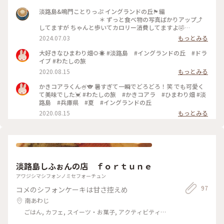
ティ・体験, 風景・景色, 温泉・スパ
淡路島&鳴門ことりっぷ イングランドの丘🏴󠁧󠁢󠁥󠁮󠁧󠁿編
＊ ずっと食べ物の写真ばかりアップ⤴️
してますが ちゃんと歩いてカロリー消費してますよ🤣
＊ 閉園1時間前に滑り込みましたので コ
2024.07.03
もっとみる
アラ🐨さんは終電のサラリーマンのような 寝姿でありました
😂 睡眠時間の長い動物なので きっと起きてるのは稀でしょう
大好きなひまわり畑🌻☀️ #淡路島 #イングランドの丘 #ドラ
が🤭 ＊ 閉園30分前には宿舎へ戻る動物
イブ #わたしの旅
も多いので コアラ🐨とバードゲージ🦜のみ見学しました😊
2020.08.15
もっとみる
＊ #透明の世界 #イングランドの丘 #コ
アラ
かきコアラくん🍧🐨 暑すぎて一瞬でどろどろ！笑 でも可愛く
て美味でした💓 #わたしの旅 #かきコアラ #ひまわり畑 #淡
路島 #兵庫県 #夏 #イングランドの丘
2020.08.15
もっとみる
淡路島しふぉんの店 ｆｏｒｔｕｎｅ
アワジシマシフォンノミセフォーチュン
97
コメのシフォンケーキは甘さ控えめ
南あわじ
ごはん, カフェ, スイーツ・お菓子, アクティビティ・
体験, 温泉・スパ