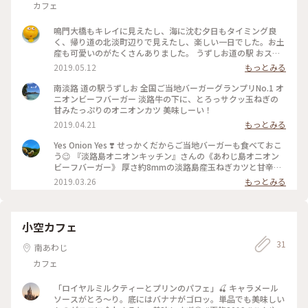
カフェ
鳴門大橋もキレイに見えたし、海に沈む夕日もタイミング良
く、帰り道の北淡町辺りで見えたし、楽しい一日でした。お土
産も可愛いのがたくさんありました。 うずしお道の駅 おスス
メです。
2019.05.12
もっとみる
南淡路 道の駅うずしお 全国ご当地バーガーグランプリNo.1 オ
ニオンビーフバーガー 淡路牛の下に、とろっサクッ玉ねぎの
甘みたっぷりのオニオンカツ 美味しーい！
2019.04.21
もっとみる
Yes Onion Yes ❣️ せっかくだからご当地バーガーも食べておこ
う😉 『淡路島オニオンキッチン』さんの《あわじ島オニオン
ビーフバーガー》 厚さ約8mmの淡路島産玉ねぎカツと甘辛く
炊かれた淡路牛のバーガー🍔 まずいわけがない！おっ美味し
2019.03.26
もっとみる
いぃ〜😆💕 サイドメニューの〈スウィーツオニオンリング〉
をお供に😘 やばいっ、食欲が止まらない…誰か私の食欲を止
めてくれぇ〜😫🏳 お目当ての〈玉ねぎたっぷり厚切りビフカ
ツバーガー〉にはありつけなかった😭 すでに完売…本店のみ1
小空カフェ
日10個限定😑 淡路牛のレアカツ食べたかったよぉ〜😩ショッ
31
ク〜 #食べる #休憩 #軽食 #間食 #ハンバーガー #オニオンリン
南あわじ
グ #あわじ島バーガー #あわじ島オニオンビーフバーガー #あ
カフェ
わじ島スウィーツオニオンリング #あわじ島季節のフルーツテ
ィーソーダ #あわじ島バーガー淡路島オニオンキッチン本店 #
兵庫 #南あわじ #ことりっぷ淡路島・鳴門 #カフー
「ロイヤルミルクティーとプリンのパフェ」🍒 キャラメール
ソースがとろ〜り。底にはバナナがゴロッ。単品でも美味しい