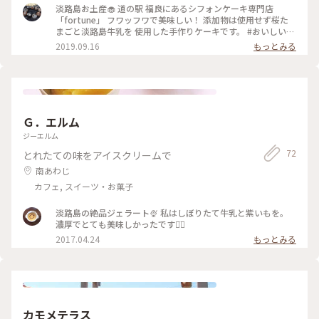
淡路島お土産🧁 道の駅 福良にあるシフォンケーキ専門店
「fortune」 フワッフワで美味しい！ 添加物は使用せず桜た
まごと淡路島牛乳を 使用した手作りケーキです。 #おいしい旅
#淡路島#お土産 #シフォンケーキ
2019.09.16
もっとみる
Ｇ．エルム
ジーエルム
72
とれたての味をアイスクリームで
南あわじ
カフェ, スイーツ・お菓子
淡路島の絶品ジェラート🍨 私はしぼりたて牛乳と紫いもを。
濃厚でとても美味しかったです◡̈⃝
2017.04.24
もっとみる
カモメテラス