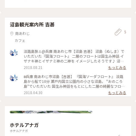
沼島観光案内所 吉甚
5
南あわじ
カフェ
淡路島旅⚓︎@兵庫 南あわじ市【沼島 吉甚】 沼島（ぬしま）で
いただいた『国海フロート』 二層のフロートは国生み神話 イ
ザナキ神とイザナミ神の二神を イメージしたそうです♪ 沼島
の海の色もこんな色💙 この日は暑かったので、歩いた後に ス
2018.08.21
もっとみる
ッキリと美味しかった😋！ . 島へ降り、歩いていると…島の方
が 沼島初めて？じゃあ吉甚行くといいよ〜♪ なんて話しかけ
🌐兵庫 南あわじ市沼島【吉甚】 『国海ソーダフロート』 淡路
てくださって。 嬉しい美味しい出会いでした😊 観光案内所で
島から船で10分 瀬戸内国立公園内の小さな沼島。 "おのころ
もあり軽食やお土産など 沼島のことも沢山教えてくれます^ ^
島"でいただいた 国生み神話をもとにした二層の綺麗なフロー
吉甚HPには国生み神話や沼島のことについても詳しく書いて
トは イザナギ神とイザナミ神の二神をイメージしたそう♪ 沼
2018.04.30
もっとみる
ありますよ☺︎ . . #兵庫#淡路島#南あわじ#沼島#吉甚#海街さん
島の海の色もこんな色💙 この日は暑かったので、 歩いた後に
ぽ#夏色さがし
スッキリと美味しかったな☺︎ . 吉甚さんは観光案内所でもあ
り、 ちょっとした軽食やお土産もあって 沼島のことも沢山教
えてくれます^ ^ 島に着いたらまず寄ってみるといいかもです
♪ . . #兵庫#淡路島#沼島#国生み神話#国生みソーダフロート
ホテルアナガ
ホテルアナガ