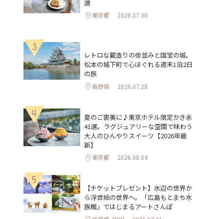
選
東京都
2026.07.30
3
レトロな蔵造りの街並みと国宝の城。
松本の城下町で心ほぐれる週末1泊2日
の旅
長野県
2026.07.28
4
夏のご褒美に♪東京ホテル限定かき氷
41選。ラグジュアリーな空間で味わう
大人のひんやりスイーツ【2026年最
新】
東京都
2026.08.04
5
【チケットプレゼント】水辺の世界か
ら浮世絵の世界へ。「広島もとまち水
族館」ではじまるアートさんぽ