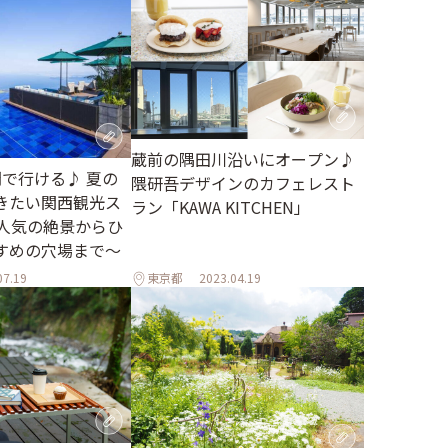
蔵前の隅田川沿いにオープン♪
間で行ける♪ 夏の
隈研吾デザインのカフェレスト
きたい関西観光ス
ラン「KAWA KITCHEN」
～人気の絶景からひ
すめの穴場まで～
07.19
東京都
2023.04.19