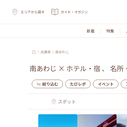
エリアから探す
ガイド・マガジン
新着
特集
兵庫県
南あわじ
南あわじ
×
ホテル・宿
、
名所
絞り込む
たびレポ
イベント
スポット