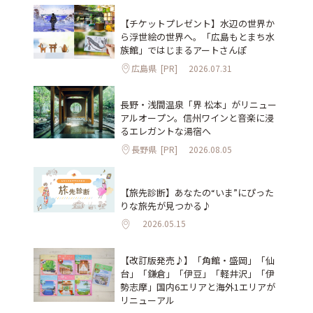
【チケットプレゼント】水辺の世界か
ら浮世絵の世界へ。「広島もとまち水
族館」ではじまるアートさんぽ
広島県
[PR]
2026.07.31
長野・浅間温泉「界 松本」がリニュー
アルオープン。信州ワインと音楽に浸
るエレガントな湯宿へ
長野県
[PR]
2026.08.05
【旅先診断】あなたの“いま”にぴった
りな旅先が見つかる♪
2026.05.15
【改訂版発売♪】「角館・盛岡」「仙
台」「鎌倉」「伊豆」「軽井沢」「伊
勢志摩」国内6エリアと海外1エリアが
リニューアル