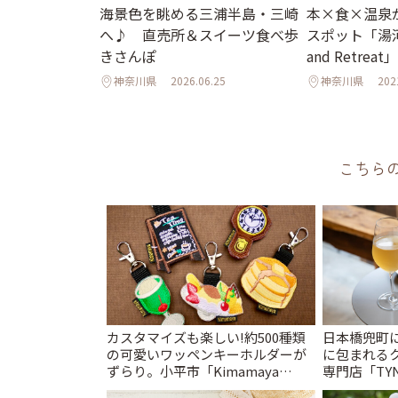
海景色を眺める三浦半島・三崎
本×食×温泉
へ♪ 直売所＆スイーツ食べ歩
スポット「湯河
きさんぽ
and Retrea
神奈川県
2026.06.25
神奈川県
202
こちら
カスタマイズも楽しい!約500種類
日本橋兜町
の可愛いワッペンキーホルダーが
に包まれる
ずらり。小平市「Kimamaya
専門店「TYNK
T&K」 | ことりっぷ
とりっぷ