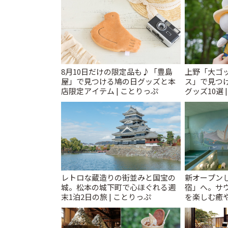
8月10日だけの限定品も♪「豊島
上野「大ゴ
屋」で見つける鳩の日グッズと本
ス」で見つ
店限定アイテム | ことりっぷ
グッズ10選 
レトロな蔵造りの街並みと国宝の
新オープンし
城。松本の城下町で心ほぐれる週
宿」へ。サ
末1泊2日の旅 | ことりっぷ
を楽しむ癒や
とりっぷ