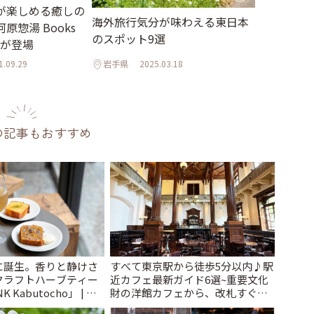
が楽しめる癒しの
海外旅行気分が味わえる東日本
原惣湯 Books
のスポット9選
t」が登場
1.09.29
岩手県
2025.03.18
の記事もおすすめ
に誕生。香りと静けさ
すべて東京駅から徒歩5分以内♪駅
クラフトハーブティー
近カフェ最新ガイド6選~重要文化
 Kabutocho」 | こ
財の洋館カフェから、改札すぐの
レトロ喫茶まで~ | ことりっぷ