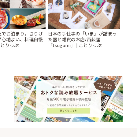
豆でお泊まり。さりげ
日本の手仕事の「いま」が詰まっ
が心地よい、料理自慢
た器と雑貨のお店/西荻窪
ことりっぷ
「tsugumi」 | ことりっぷ