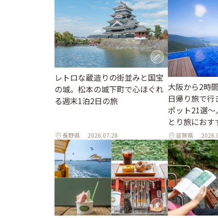
レトロな蔵造りの街並みと国宝
大阪から2時
の城。松本の城下町で心ほぐれ
日帰り旅で行
る週末1泊2日の旅
ポット21選
とり旅におす
長野県
2026.07.28
滋賀県
2026.