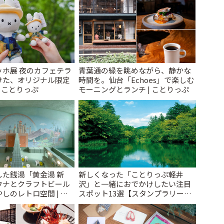
ッホ展 夜のカフェテラ
青葉通の緑を眺めながら、静かな
けた、オリジナル限定
時間を。仙台「Echoes」で楽しむ
| ことりっぷ
モーニングとランチ | ことりっぷ
た銭湯「黄金湯 新
新しくなった「ことりっぷ軽井
ウナとクラフトビール
沢」と一緒におでかけしたい注目
しのレトロ空間 | こ
スポット13選【スタンプラリー開
催中】 | ことりっぷ