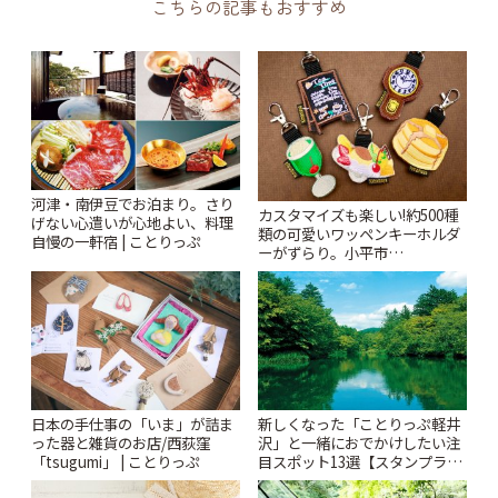
こちらの記事もおすすめ
河津・南伊豆でお泊まり。さり
カスタマイズも楽しい!約500種
げない心遣いが心地よい、料理
類の可愛いワッペンキーホルダ
自慢の一軒宿 | ことりっぷ
ーがずらり。小平市
「Kimamaya T&K」 | ことりっ
ぷ
日本の手仕事の「いま」が詰ま
新しくなった「ことりっぷ軽井
った器と雑貨のお店/西荻窪
沢」と一緒におでかけしたい注
「tsugumi」 | ことりっぷ
目スポット13選【スタンプラリ
ー開催中】 | ことりっぷ