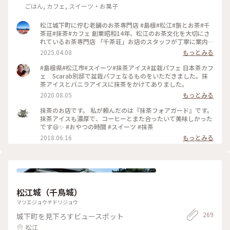
ごはん, カフェ, スイーツ・お菓子
松江城下町に佇む老舗のお茶専門店 #島根#松江#旅とお茶#千
茶荘#抹茶#カフェ 創業昭和14年、松江のお茶文化を大切にさ
れているお茶専門店 「千茶荘」お店のスタッフが丁寧に案内
くださり、お土産選び。 千茶荘お隣にはカフェが併設 お土産
2025.04.08
もっとみる
のお茶を購入したあと、こちらでお茶を 伝統をモダンに。素
敵な店内で お茶の創作メニューが楽しめます。 私は抹茶ラテ
#島根県#松江市#スイーツ#抹茶アイス#盆栽パフェ 日本茶カフ
を。 茶室でいただくような器とお抹茶にスチームミルク。 あ
ェ Scarab別邸で盆栽パフェなるものをいただきました。抹
るようでなかった新鮮な抹茶ラテ。 とても美味しかったです。
茶アイスとバニラアイスに抹茶をかけてありました。
#muuの松江旅#muuの松江散歩 ①米子空港🚋→松江駅→🛋️大
2020.08.05
もっとみる
橋館♨ ②松江城・興雲閣→⛩️松江神社→小泉八雲記念館（武
家屋敷通り）出雲そば処 八雲庵・ハナユイ→明日庵→紅茶専
抹茶のお店です。 私が頼んだのは『抹茶フォアガード』です。
門店 Pungency→ごうぎんカラコロ美術館→コロカラ工房（物
抹茶アイスも濃厚で、コーヒーとまた合ったいて美味しかった
産館＆カフェ）→宍道湖しじみ館 足湯♨→🍞PANTOGRAPH→
です😆✨ #おやつの時間 #スイーツ #抹茶
千茶荘 京店本店→Scarab 別邸→宿（大橋館）で休憩→夕焼け
2018.06.16
もっとみる
が美しい島根県立美術館→🍽️西洋館→MATSUE WATER
TERRACE✨ ③※休日ダイヤ🚌松江駅8:45→10:09美保関（美
保神社・美保関灯台）🚌13:10→13:36境港駅🚋15:37→15:52
米子空港✈️
松江城（千鳥城）
マツエジョウチドリジョウ
269
城下町を見下ろすビュースポット
松江