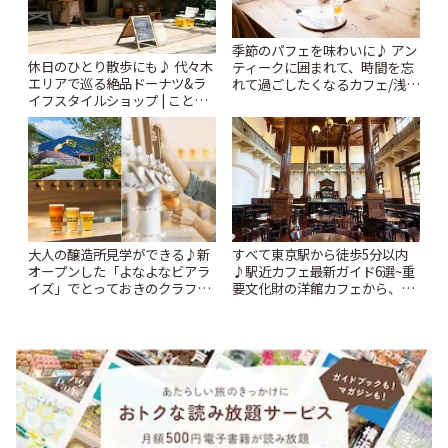
季節のパフェを味わいに♪ アン
休日のひとり散歩にも♪ 代々木
ティークに囲まれて、時間を忘
エリアで巡る絶品ドーナツ&ラ
れて過ごしたくなるカフェ/浅草
イフスタイルショップ | ことり
「annorum cafe」 | ことりっぷ
っぷ
大人の醸造所見学ができる♪新
すべて東京駅から徒歩5分以内
オープンした「よなよなビアラ
♪駅近カフェ最新ガイド6選~重
イズ」でとっておきのクラフト
要文化財の洋館カフェから、改
ビール体験 | ことりっぷ
札すぐのレトロ喫茶まで~ | こと
りっぷ