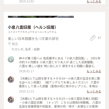
2019.12.01
もっとみる
っていてとても贅沢な和スイーツです😋😋😋💓 紅白の白玉は
縁結びを表しているのかも💓抹茶アイスの上にトッピングされ
たことりのクッキー🍪も可愛い🐦💓 とても美味しく頂きまし
た😋💓 #抹茶パフェ#喫茶きはる#松江歴史館
小泉八雲旧居（ヘルン旧居）
コイズミヤクモキュウキョヘルンキュウキョ
87
美しい日本庭園をもつ文豪の邸宅
松江
たびレポ, 名所・旧跡
神々が集う国へ🌿 塩見縄手にある「小泉八雲旧居」。 1891年
の約 5ヶ月間を 小泉八雲とセツ夫人が 過ごした武家屋敷。 …
八雲は 美しい庭を 特に気に入り 帰宅すると和服に着替え、三
方の庭を眺める 至福の時を過ごしました…ﾘｰﾌﾚｯﾄより。 八雲
2026.01.17
もっとみる
が愛した日本の庭が 静かに美しく 息づいていました。。 ばけ
ばけで観る ヘブン先生とおトキさんの 楽しげな姿が重なり、
【夫婦2人で山陰を旅する＊その16〜小泉八雲の生活を感じ取
心温まるひとときでした。 #神々が集う国へ#松江#塩見縄手#
る@ヘルン旧居】 （縦アングルでお楽しみください） 八雲が
小泉八雲旧居#日本の庭#ばけばけ#ゆるり島根旅#開運旅 #こと
書斎として使った部屋（愛用の机と椅子のレプリカ、本物は記
りっぷと一緒
念館に展示）（トップ） 机も椅子も脚が長い特注サイズだっ
2025.12.15
もっとみる
たそうです。 「平常心是道」（禅語：びょうじょうしんこれど
う、びょうじょうしんぜどう）の掛け軸がありました。（2枚
【夫婦2人で山陰を旅する＊その15〜小泉八雲記念館と旧居】
め） 「日常の平常心こそが悟りへの道である」という意味の
・小泉八雲記念館 （トップ） こちらは昭和9年開館。 八雲の
言葉です。 些細な出来事であっても、一喜一憂するのでなく、
生涯を直筆原稿や初版本、愛用の机・椅子・衣類などの愛用し