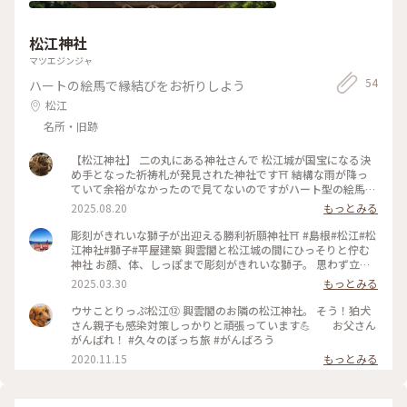
松江神社
マツエジンジャ
54
ハートの絵馬で縁結びをお祈りしよう
松江
名所・旧跡
【松江神社】 二の丸にある神社さんで 松江城が国宝になる決
め手となった祈祷札が発見された神社です⛩️ 結構な雨が降っ
ていて余裕がなかったので見てないのですがハート型の絵馬が
有名です❤️ 絵馬は社務所ではなくお隣の興雲閣やぶらっと松
2025.08.20
もっとみる
江観光案内所で授与いただけます💁‍♀️ 松江神社内にある福徳稲
荷神社のお狐さまたちの表情がにっこり笑っているようでとて
彫刻がきれいな獅子が出迎える勝利祈願神社⛩️ #島根#松江#松
も可愛かったです🦊 前任であろうお狐さまもお社の横手にい
江神社#獅子#平屋建築 興雲閣と松江城の間にひっそりと佇む
らっしゃったんですが こちらも雰囲気のあるステキなお狐さ
神社 お顔、体、しっぽまで彫刻がきれいな獅子。 思わず立ち
までした🦊 （2025.8.11） #神社 #狛犬 #おきつねさま #雨の日
止まり鑑賞。 参道には勝利祈願の旗がたなびいていました。
2025.03.30
もっとみる
#お散歩 #ゆるり夏時間 #温泉と日本酒とご縁を願う旅 #松江 #
こちらの神社とは別に立派な護国神社もありました。 松江の
ことりっぷ島根
旅を安全に楽しめるようお参り #muuの松江旅#muuの松江散
ウサことりっぷ松江⑫ 興雲閣のお隣の松江神社。 そう！狛犬
歩 ①米子空港🚋→松江駅→🛋️大橋館♨ ②松江城・興雲閣→⛩️
さん親子も感染対策しっかりと頑張っています💪 お父さん
松江神社→小泉八雲記念館（武家屋敷通り）出雲そば処 八雲
がんばれ！ #久々のぼっち旅 #がんばろう
庵・ハナユイ→明日庵→紅茶専門店 Pungency→ごうぎんカラ
2020.11.15
もっとみる
コロ美術館→コロカラ工房（物産館＆カフェ）→宍道湖しじみ
館 足湯♨→🍞PANTOGRAPH→千茶荘 京店本店→Scarab 別邸
→宿（大橋館）で休憩→夕焼けが美しい島根県立美術館→🍽️西