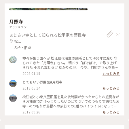
月照寺
ゲッショウジ
57
あじさい寺として知られる松平家の菩提寺
松江
名所・旧跡
神々が集う国へ🌿 松江歴代藩主の廟所として 400年に渡り 守
られてきた「月照寺」さん。 朝ドラ「ばけばけ」で取り上げ
られた 小泉八雲とセツ ゆかりの地。 今や、月照寺さんを象徴
するような 石造の大亀像が見たくて 訪れました。 書院からの
2026.01.19
もっとみる
庭の眺めも美しく お抹茶もいただけます。。 本堂でお参り、
奥へと進むと… わ、わ、すごいっ、ほんとに大きいっっ！ そ
とてもいい雰囲気#月照寺
の ﾎﾝﾓﾉの 大迫力に驚きながらも なぁんか感慨深い気持ち
2019.05.14
もっとみる
に。。笑 木々に囲まれ、後ろには石灯籠が並び 足元がちょっ
と悪かったので ここ、夜はｺﾜｲよね、、まさに怪談の雰囲
松江城と小泉八雲旧居を見た後時間が余ったからとお庭見なが
気。。 頭を撫でると 長生きできるとか、、 そんなこととはつ
らお抹茶頂きゆっくりしたいのとでついでのつもりで訪ねたお
ゆ知らず… 足とか腰とか、弱り始めているﾄｺﾛを つい撫でてし
寺…のつもりが島根への旅行での1番のハイライトになってし
まう 老夫婦でした。笑 #神々が集う国へ#松江#月照寺#大亀#
まった！一体この雰囲気は何っ？小泉八雲のお気に入りのお寺
2017.09.26
もっとみる
ばけばけロケ地#旅の思い出#開運旅 #ことりっぷと一緒
なだけはあります。 #ミステリアス #月照寺 #松平直政 #松江 #
島根 #小泉八雲