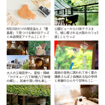
8月10日だけの限定品も♪「豊
公園ビューから川床テラスま
島屋」で見つける鳩の日グッズ
で。緑に癒される大阪のカフェ5
と本店限定アイテム | ことりっ
選 | ことりっぷ
ぷ
風鈴の音色に誘われて歩く夏の
大人の工場見学へ、愛知・岡崎
鎌倉さんぽ♪由緒ある社の参拝
「カクキュー八丁味噌(八丁味噌
と老舗のひんやり甘味も | こと
の郷)」。試食や買い物も楽しみ
りっぷ
♪ | ことりっぷ