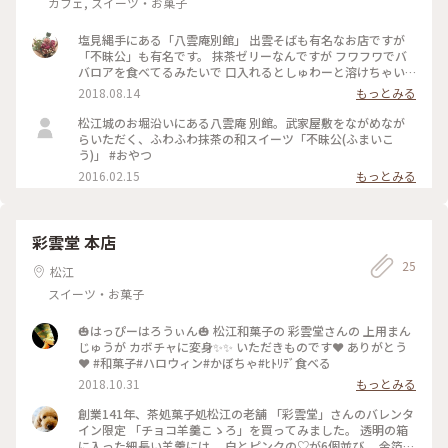
カフェ, スイーツ・お菓子
塩見縄手にある「八雲庵別館」 出雲そばも有名なお店ですが
「不昧公」も有名です。 抹茶ゼリーなんですが フワフワでバ
バロアを食べてるみたいで 口入れるとしゅわーと溶けちゃい
ます。 抹茶ゼリーは甘さは入っていなくて お抹茶そのものの
2018.08.14
もっとみる
お味が楽しめます。 添えられているあんこと食べても美味しい
し アイスと食べても美味しい。 なにより練乳が掛かっている
松江城のお堀沿いにある八雲庵 別館。武家屋敷をながめなが
のですが それと一緒に食べるのが一番美味しいです💕 #とって
らいただく、ふわふわ抹茶の和スイーツ「不昧公(ふまいこ
おきの旅 #夏色さがし #島根県 #松江市 #八雲庵別館 #不昧公
う)」 #おやつ
2016.02.15
もっとみる
彩雲堂 本店
25
松江
スイーツ・お菓子
🎃はっぴーはろうぃん🎃 松江和菓子の 彩雲堂さんの 上用まん
じゅうが カボチャに変身✨✨ いただきものです❤️ ありがとう
❤️ #和菓子#ハロウィン#かぼちゃ#ﾋﾄﾘﾃﾞ食べる
2018.10.31
もっとみる
創業141年、茶処菓子処松江の老舗 「彩雲堂」さんのバレンタ
イン限定 「チョコ羊羹こゝろ」を買ってみました。 透明の箱
に入った細長い羊羹には、 白とピンクの♡が6個並び、 金箔も