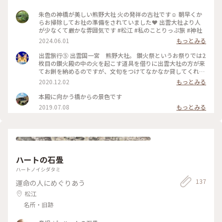
朱色の神橋が美しい熊野大社 火の発祥の古社です☺️ 朝早くか
らお掃除してお社の準備をされていました❤️ 出雲大社より人
が少なくて厳かな雰囲気です #松江 #私のことりっぷ旅 #神社
2024.06.01
もっとみる
出雲旅行⑤ 出雲国一宮 熊野大社。 鑚火祭というお祭りでは2
枚目の鑚火殿の中の火を起こす道具を借りに出雲大社の方が来
てお餅を納めるのですが、文句をつけてなかなか貸してくれな
いという楽しい神事があります😆 境内の池には色鮮やかな大
2020.12.02
もっとみる
きい鯉が沢山いました✨
本殿に向かう橋からの景色です
2019.07.08
もっとみる
ハートの石畳
ハートノイシダタミ
137
運命の人にめぐりあう
松江
名所・旧跡