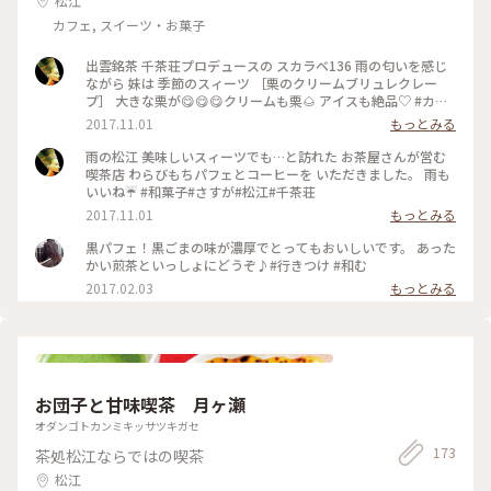
松江
カフェ, スイーツ・お菓子
出雲銘茶 千茶荘プロデュースの スカラベ136 雨の匂いを感じ
ながら 妹は 季節のスィーツ ［栗のクリームブリュレクレー
プ］ 大きな栗が😋😋😋クリームも栗🌰 アイスも絶品♡ #カフ
ェ#千茶荘
2017.11.01
もっとみる
雨の松江 美味しいスィーツでも…と訪れた お茶屋さんが営む
喫茶店 わらびもちパフェとコーヒーを いただきました。 雨も
いいね☔ #和菓子#さすが#松江#千茶荘
2017.11.01
もっとみる
黒パフェ！黒ごまの味が濃厚でとってもおいしいです。 あった
かい煎茶といっしょにどうぞ♪#行きつけ #和む
2017.02.03
もっとみる
お団子と甘味喫茶 月ヶ瀬
オダンゴトカンミキッサツキガセ
173
茶処松江ならではの喫茶
松江