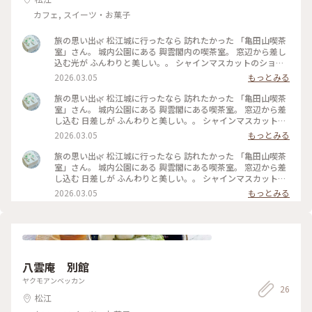
カフェ, スイーツ・お菓子
旅の思い出🌿 松江城に行ったなら 訪れたかった 「亀田山喫茶
室」さん。 城内公園にある 興雲閣内の喫茶室。 窓辺から差し
込む光が ふんわりと美しい。。 シャインマスカットのショー
トケーキと タルトタタンを。 さざなみのようなクリームが あ
2026.03.05
もっとみる
まりに可愛らしくて…しばし見つめる。。 窓からの、黄葉した
銀杏を眺めながら 穏やかなひとときを過ごしました。 #旅の思
旅の思い出🌿 松江城に行ったなら 訪れたかった 「亀田山喫茶
い出#松江#興雲閣#亀田山喫茶室#島根カフェ#ゆるりカフェ時
室」さん。 城内公園にある 興雲閣にある喫茶室。 窓辺から差
間#ﾙﾙﾙﾝ#開運旅
し込む 日差しが ふんわりと美しい。。 シャインマスカットの
ショートケーキと タルトタタンを。 さざなみのようなクリー
2026.03.05
もっとみる
ムが あまりに可愛らしくて…しばし見つめる。。 窓からの、
黄葉した銀杏を眺めながら 穏やかなひと時を過ごしまし
旅の思い出🌿 松江城に行ったなら 訪れたかった 「亀田山喫茶
た。。 #旅の思い出#松江#興雲閣#亀田山喫茶室#ゆるりカフェ
室」さん。 城内公園にある 興雲閣にある喫茶室。 窓辺から差
時間#島根カフェ#開運旅
し込む 日差しが ふんわりと美しい。。 シャインマスカットの
ショートケーキと タルトタタンを。 さざなみのようなクリー
2026.03.05
もっとみる
ムが あまりに可愛らしくて…しばし見つめる。。 窓からの、
黄葉した銀杏を眺めながら 穏やかなひと時を過ごしまし
た。。 #旅の思い出#松江#興雲閣#亀田山喫茶室#ゆるりカフェ
時間#島根カフェ#開運旅
八雲庵 別館
ヤクモアンベッカン
26
松江