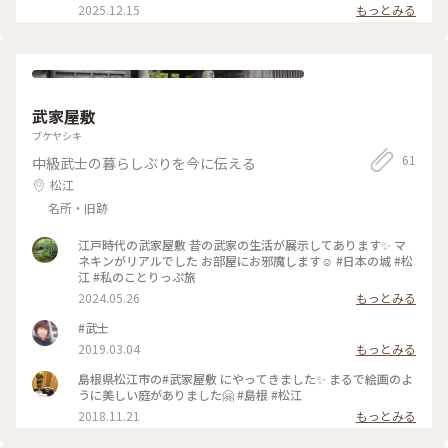
平常心（いつもの心）でいることが大切。 日々の生活を想う
ていた品物を中心に200数十点を展示しているそうです。（館
2025.12.15
もっとみる
と染みます（後でもっとじわじわ来ました） （3枚め）朝ドラ
内撮影NG） 企画展では「小泉セツ〜ラフカディオ・ハーンの
は外せない（笑） 「ばけばけ」の2人、夫婦となる予感はあれ
妻として生きて」もあり、朝ドラファンなら必見！ すでに知
ど、まだもうちょっと。 空間で浸るには限られた時間でした
っていることも多々ありますが、よりリアルに本人はもとより
が、朝ドラと連動して楽しめます。 ここを出たあと、雨が本降
家族の歴史が感じられます。 山陰の怪談を朗読で楽しめる再話
りとなり、バス停でしのいだものの、体が冷え切ってしまいま
コーナーでは、県知事役で登場されてる佐野史郎さん（松江市
した。 温泉待ってるぞ〜 でも、それだけではなかったので
出身）が朗読と、気になる小さなコーナーもあったのです
武家屋敷
す。 #秋の装い #ヘルン旧居 #小泉八雲 #朝ドラ #武家屋
が・・並んでる。 館内全体が神在月＋朝ドラ効果なのか、人
敷 #松江 #ばけばけ #雨ふたたび #夫婦旅 #どうにかな
をかき分けるほど混んでおり、時間も迫っていたので、サクッ
ブケヤシキ
る #珍道中 #ことりっぷ島根
と見学になりました（泣） ・小泉八雲旧居（ヘルン旧居） 記
61
中級武士の暮らしぶりを今に伝える
念館の隣にあります。 小泉八雲が明治24年6月から11月までの
5カ月、妻のセツと共に暮らした家です。（この後は熊本へ）
松江
庭のある侍の屋敷に住みたいという八雲の希望に合わせた旧松
名所・旧跡
江藩士の武家屋敷で、三方に庭が見える部屋や八雲が好んで眺
めたとされる庭も当時のまま現存されています。 2つ両方とも
江戸時代の武家屋敷 昔の武家の生活が展示してあります✨ マ
見学されたい場合は割引の共通券あり 旧居についてはもう少
ネキンがリアルでした お部屋にお邪魔します☺️ #日本の城 #松
し、縦アングルで次項に紹介しますね。 #秋の装い #朝ド
江 #私のことりっぷ旅
ラ #ばけばけ #武家屋敷 #小泉八雲 #小泉八雲記念館 #
ヘルン旧居 #どうにかなる #夫婦旅 #珍道中
2024.05.26
もっとみる
#武士
2019.03.04
もっとみる
島根県松江市の#武家屋敷 にやってきました✨ まるで絵画のよ
うに美しい庭がありました🤗 #島根 #松江
2018.11.21
もっとみる