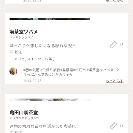
出来ます！買って良かった♪ #島根 #松江 #湯町窯 #玉造温泉 #
島根県物産観光館 #手みやげ
喫茶室ツバメ
キッサシツツバメ
45
ほっこり休憩したくなる隠れ家喫茶
松江
カフェ, スイーツ・お菓子
#春の気配 #日帰り旅行#島根県#松江市 #喫茶室ツバメ #こと
りっぷさんでみつけたカフェ☕️
2017.03.26
もっとみる
亀田山喫茶室
カメダヤマキッサシツ
29
建物の古風な造りを活かした喫茶店
松江