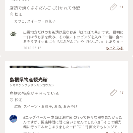
51
店頭で焼くぶぶだんごに引かれて休憩
松江
カフェ, スイーツ・お菓子
出雲地方だけのお茶漬け風なお茶『ぼてぼて茶』です。 最初に
一口ほうじ茶を飲み、その後にトッピングを入れて一緒に食べ
るそうです✨ 他にも『ぶぶだんご』や『ぜんざい』もありま
す。 #お茶 #お茶漬け
2018.06.16
もっとみる
島根県物産観光館
シマネケンブッサンカンコウカン
47
島根の特産がそろっている
松江
雑貨, スイーツ・お菓子, お酒, おみやげ
#エッグベーカー 本当は湯町窯に行って色々な器を見たかった
んですが、閉店時間に間に合いませんでした(ﾉД`)そこで観光
館に行ってみたらありましたー(*´▽｀*) 直火でもレンジでも
使えます。さっそく使ってみましたが本当に簡単に目玉焼きが
2018.12.07
もっとみる