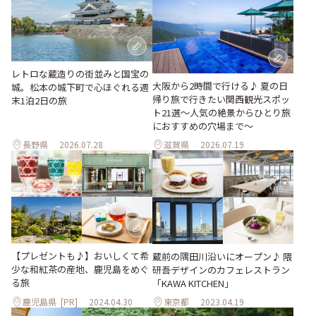
レトロな蔵造りの街並みと国宝の
大阪から2時間で行ける♪ 夏の日
城。松本の城下町で心ほぐれる週
帰り旅で行きたい関西観光スポッ
末1泊2日の旅
ト21選～人気の絶景からひとり旅
におすすめの穴場まで～
長野県
2026.07.28
滋賀県
2026.07.19
【プレゼントも♪】おいしくて希
蔵前の隅田川沿いにオープン♪ 隈
少な和紅茶の産地、鹿児島をめぐ
研吾デザインのカフェレストラン
る旅
「KAWA KITCHEN」
鹿児島県
[PR]
2024.04.30
東京都
2023.04.19