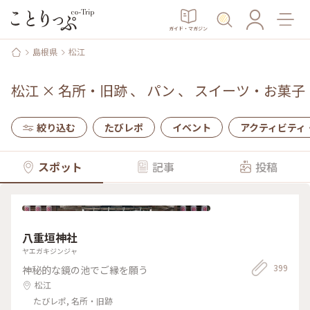
ガイド・マガジン
島根県
松江
松江
×
名所・旧跡
、
パン
、
スイーツ・お菓子
絞り込む
たびレポ
イベント
アクティビティ
スポット
記事
投稿
八重垣神社
ヤエガキジンジャ
399
神秘的な鏡の池でご縁を願う
松江
たびレポ, 名所・旧跡