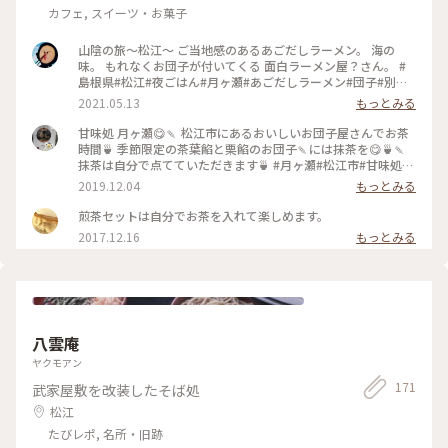
カフェ, スイーツ・お菓子
山陰の旅～松江～ ご当地感のあるあごだしラーメン。 海の
味。 もれなくお団子が付いてくる 面白ラーメン屋？さん。 #
島根県#松江#夜ごはん#月ヶ瀬#あごだしラーメン#団子#別腹
なし
2021.05.13
もっとみる
甘味処 月ヶ瀬😋🍡 松江市にあるおいしいお団子屋さんでお茶
時間🍵 季節限定の茶葉餡と栗餡のお団子🍡には抹茶を😋🍵🍡
抹茶は自分で点てていただきます🍵 #月ヶ瀬#松江市#甘味処#
抹茶#団子
2019.12.04
もっとみる
煎茶セットは自分でお茶を入れて楽しめます。
2017.12.16
もっとみる
八雲庵
ヤクモアン
171
武家屋敷を改装したそば処
松江
たびレポ, 名所・旧跡