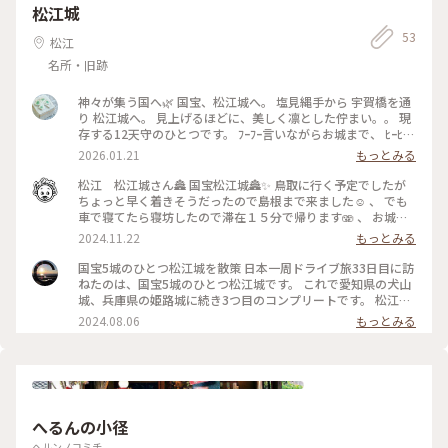
洋館→MATSUE WATER TERRACE✨ ③※休日ダイヤ🚌松江駅
松江城
8:45→10:09美保関（美保神社・美保関灯台）🚌13:10→13:36
境港駅🚋15:37→15:52米子空港✈️
53
松江
名所・旧跡
神々が集う国へ🌿 国宝、松江城へ。 塩見縄手から 宇賀橋を通
り 松江城へ。 見上げるほどに、美しく凛とした佇まい。。 現
存する12天守のひとつです。 ﾌｰﾌｰ言いながらお城まで、 ﾋｰﾋｰ
言いながら天守まで、、笑 静かに 松江を見守っているようで
2026.01.21
もっとみる
した。。 #神々が集う茎へ#松江#ます松江城#国宝#凛と#ばけ
ばけロケ地#開運旅 #ことりっぷと一緒
松江 松江城さん🏯 国宝松江城🏯✨ 鳥取に行く予定でしたが
ちょっと早く着きそうだったので島根まで来ました☺️ 、 でも
車で寝てたら寝坊したので滞在１５分で帰ります🫨 、 お城は
あんまり知らないけど日本国宝５城のうち４城目になりました
2024.11.22
もっとみる
👏 、 なんか緑の建物があってみんな写真撮ってたからわたし
も撮っときました☺️ #あきらの中国
国宝5城のひとつ松江城を散策 日本一周ドライブ旅33日目に訪
ねたのは、国宝5城のひとつ松江城です。 これで愛知県の犬山
城、兵庫県の姫路城に続き3つ目のコンプリートです。 松江城
天守は面積が現存天守中2位、高さは3位で、黒塗りの天守閣が
2024.08.06
もっとみる
その威厳を誇っていました。城内の散策では、いつも石垣に注
目していますが、野面積(のづらづみ)と打込接(うちこみはぎ)
が混在していることを気づいたのは新たな発見でした。 #松江
城 #国宝5城 #松江市 #鳥取県 #日本一周 #日本一周ド
ライブ旅 #国宝めぐり
へるんの小径
ヘルンノコミチ