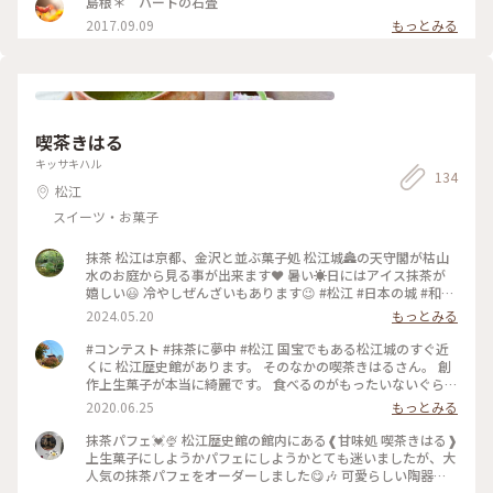
島根＊゜ハートの石畳
2017.09.09
もっとみる
喫茶きはる
キッサキハル
134
松江
スイーツ・お菓子
抹茶 松江は京都、金沢と並ぶ菓子処 松江城🏯の天守閣が枯山
水のお庭から見る事が出来ます❤️ 暑い☀️日にはアイス抹茶が
嬉しい😃 冷やしぜんざいもあります😉 #松江 #日本の城 #和菓
子 #抹茶のとりこ 松江歴史館内にあります。
2024.05.20
もっとみる
#コンテスト #抹茶に夢中 #松江 国宝でもある松江城のすぐ近
くに 松江歴史館があります。 そのなかの喫茶きはるさん。 創
作上生菓子が本当に綺麗です。 食べるのがもったいないぐらい
です。
2020.06.25
もっとみる
抹茶パフェ💓🍨 松江歴史館の館内にある❰甘味処 喫茶きはる❱
上生菓子にしようかパフェにしようかとても迷いましたが、大
人気の抹茶パフェをオーダーしました😋🎶 可愛らしい陶器の
入れ物には抹茶ゼリー、白玉、玄米フレーク、抹茶アイスが入