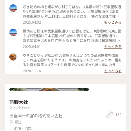
咲き始めの梅を観ながら割子そばを。 #島根#松江#武家屋敷通
り#八雲庵#ランチ 松江城のお掘り沿い、武家屋敷通りにある
お蕎麦屋さん 郷土料理、三段割子そばを。 色々な薬味で味わ
ったり、八雲庵さんで人気の温かい 鴨南蛮汁につけて食べた
2025.04.02
もっとみる
り… 赤天という唐辛子が入った練りものは松江のお料理 10:30
開店、人気のお店なので11:30頃には満席でした。 予約をする
風情ある松江の武家屋敷通りで出雲そばを。 #島根#松江#出雲
と、お庭に面した離れのお座敷でゆっくりできそうです。 とて
そば#旧建築#日本庭園 松江城のお掘り沿い、武家屋敷通りに
も風情ある旧家と庭園でした。 #muuの松江旅#muuの松江散
ある出雲そばのお店 門を入ると右手にお店 正面に日本庭園 庭
歩 ①米子空港🚋→松江駅→🛋️大橋館♨ ②松江城・興雲閣→⛩️
園には立派な松、咲き始めた梅の花 立派な鯉が泳ぐ池 古い陶
2025.04.01
もっとみる
松江神社→小泉八雲記念館（武家屋敷通り）出雲そば処 八雲
器のテーブルと椅子 風情ある日本、松江らしさを感じながら
庵・ハナユイ→明日庵→紅茶専門店 Pungency→ごうぎんカラ
お庭散歩 こちらでお昼をいただきました。 （お蕎麦は次の投
ウサことりっぷ松江⑮ 八雲庵さんはかつての武家屋敷を改築
コロ美術館→コロカラ工房（物産館＆カフェ）→宍道湖しじみ
稿でご紹介） #muuの松江旅#muuの松江散歩 ①米子空港🚋→
してお店を開いたそうです。 お蕎麦をいただいたあとは、趣あ
館 足湯♨→🍞PANTOGRAPH→千茶荘 京店本店→Scarab 別邸
松江駅→🛋️大橋館♨ ②松江城・興雲閣→⛩️松江神社→小泉八
るお庭を散策☺️ #アートと建築 #久々のぼっち旅 #早めのラン
→宿（大橋館）で休憩→夕焼けが美しい島根県立美術館→🍽️西
雲記念館（武家屋敷通り）出雲そば処 八雲庵・ハナユイ→明
チ
2020.11.16
もっとみる
洋館→MATSUE WATER TERRACE✨ ③※休日ダイヤ🚌松江駅
日庵→紅茶専門店 Pungency→ごうぎんカラコロ美術館→コロ
8:45→10:09美保関（美保神社・美保関灯台）🚌13:10→13:36
カラ工房（物産館＆カフェ）→宍道湖しじみ館 足湯♨→🍞
境港駅🚋15:37→15:52米子空港✈️
PANTOGRAPH→千茶荘 京店本店→Scarab 別邸→宿（大橋
館）で休憩→夕焼けが美しい島根県立美術館→🍽️西洋館
→MATSUE WATER TERRACE✨ ③※休日ダイヤ🚌松江駅
8:45→10:09美保関（美保神社・美保関灯台）🚌13:10→13:36
熊野大社
境港駅🚋15:37→15:52米子空港✈️
クマノタイシャ
153
出雲国一の宮の格式高い古社
松江
名所・旧跡