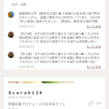
名所・旧跡
島根県松江市 【国宝 松江城】🏯 千鳥城🪽の名を持つ城下町松
江のシンボル。 全国に現存する12天守の一つであり、2015年
7月 に国宝に指定されました。 2枚目は、国宝 松江城天守閣か
らの眺め。 遠くに見えるのが宍道湖です。 3枚目は、松江城マ
2026.07.21
もっとみる
ンホール。 #ひみつの絶景 #国宝松江城 #現存12天守 #国宝 #
島根県 #松江市
【松江城】 まずは松江の町に聳え立つ松江城へ🏯 こちらのお
城は国宝に指定されて10周年です㊗️ 全国に現存する12天守の
うちのひとつで 別名は千鳥城です🪽 お城では武将隊っぽい方
が場内案内ツアーされていました 「これに見えまする窓が狭
2025.08.19
もっとみる
間と申して鉄砲を…」 みたいな感じで侍言葉で武将に城内と周
辺を案内してもらえるって良いですねぇ😁 こういうツアーに
【松江城】 まずは松江の町に聳え立つ松江城へ🏯 こちらのお
申し込んで見学もとっても楽しそうです😆 雨降りの日だし見
城は国宝に指定されて10周年です㊗️ 全国に現存する12天守の
学の人の熱で城内はかなりの湿気🌧️ 現存天守なので階段もと
うちのひとつで 別名は千鳥城です🪽 お城では武将隊っぽい方
っても急でいきなり汗ダックダクです💦💦 解放感がある天守
が場内案内ツアーされていました 「これに見えまする窓が狭
2025.08.19
もっとみる
閣の最上階にあがった瞬間の風がとても気持ちよかったです(*
間と申して鉄砲を…」 みたいな感じで侍言葉で武将に城内と周
´꒳`*) ちょっと悪天候で霞んでいて見にくいですが宍道湖も見
辺を案内してもらえるって良いですねぇ😁 こういうツアーに
えました🌊 （2025.8.11） #現存12天守 #国宝5城 #国宝 #お城
申し込んで見学もとっても楽しそうです😆 雨降りの日だし見
#雨の日 #お散歩 #ゆるり夏時間 #温泉と日本酒とご縁を願う旅
学の人の熱で城内はかなりの湿気🌧️ 現存天守なので階段もと
#松江 #ことりっぷ島根
っても急でいきなり汗ダックダクです💦💦 解放感がある天守
閣の最上階にあがった瞬間の風がとても気持ちよかったです(*
Ｓｃａｒａｂ１３６
´꒳`*) ちょっと悪天候で霞んでいて見にくいですが宍道湖も見
えました🌊 （2025.8.11） #現存天守 #国宝 #お城 #温泉と日本
スカラベイチサンロク
酒とご縁を願う旅 #松江 #ことりっぷ島根
197
老舗茶舗プロデュースの日本茶カフェ