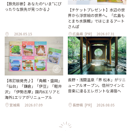
【旅先診断】あなたの“いま”にぴ
ったりな旅先が見つかる♪
【チケットプレゼント】水辺の世
界から浮世絵の世界へ。「広島も
とまち水族館」ではじまるアート
さんぽ
2026.05.15
広島県
[PR]
2026.07.31
長野・浅間温泉「界 松本」がリニ
【改訂版発売♪】「角館・盛岡」
ューアルオープン。信州ワインと
「仙台」「鎌倉」「伊豆」「軽井
音楽に浸るエレガントな湯宿へ
沢」「伊勢志摩」国内6エリアと
海外1エリアがリニューアル
宮城県
2026.07.09
長野県
[PR]
2026.08.05