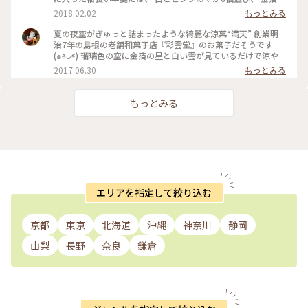
チラチラ浮かんでます。 お好きなところでカット出来ます。
2018.02.02
もっとみる
白餡にチョコレートを練り込み、 和菓子職人さんが手作りで
仕上げた 特製の羊羹は、オンラインショップでも 2月9日まで
夏の夜空がぎゅっと詰まったような綺麗な涼菓“満天” 創業明
買うことが出来ます。（税込864円） （私は岡山高島屋の地下
治7年の島根の老舗和菓子店『彩雲堂』のお菓子だそうです
で購入しました） 写真を撮ってると、チョコレートの 甘い香
(๑˃̵ᴗ˂̵) 瑠璃色の空に金箔の星と白い雲が見ているだけで涼や
りがフワンと漂って早く食べたいっ、 と焦ってしまう程でし
かな気持ちにしてくれます♪ 6月～8月までの期間限定で発売
2017.06.30
もっとみる
た。 チョコと白餡の具合が絶妙で、甘すぎず あっという間に
されているそうで、スッキリした甘さと小豆の風味が豊かな羊
ワンカット完食です。 チョコより和菓子が好きな方へ、 又家
羹がお茶によく合う一品でした♡ 季節を感じられる素敵なお
族でワイワイと頂いたり、 可愛くて美味しくて 場の和むお菓
土産を頂けて感謝です(●´ω｀●) #老舗#和菓子#和スイーツ#
もっとみる
子だと思います。 ♪ #朗らか #あったかい冬 #スイーツ #バレ
夏季限定#おみやげ#夏の贈り物#お取り寄せ
ンタイン #和菓子#高島屋#彩雲堂
エリアを指定して絞り込む
京都
東京
北海道
沖縄
神奈川
静岡
山梨
長野
奈良
鎌倉