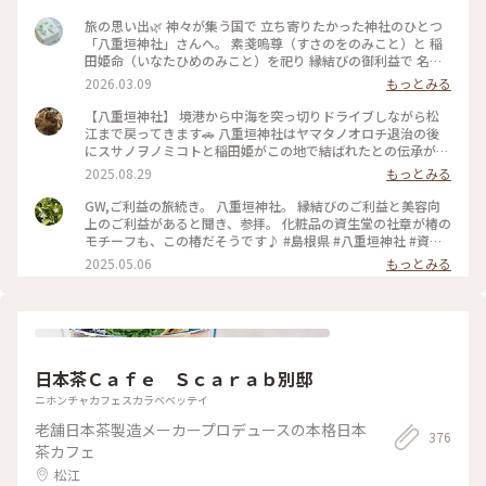
旅の思い出🌿 神々が集う国で 立ち寄りたかった神社のひとつ
「八重垣神社」さんへ。 素戔嗚尊（すさのをのみこと）と 稲
田姫命（いなたひめのみこと）を祀り 縁結びの御利益で 名高
い古社。 眩しい朝日を浴びる 立派な本殿。 清々しい境内は、
2026.03.09
もっとみる
歩くだけで心整うよう。。 参拝後…奥の院にある「鏡の池」
へ。 “ばけばけ”でも 出てきた 縁結びの最強パワースポッ
【八重垣神社】 境港から中海を突っ切りドライブしながら松
ト。。 社務所で紙をいただき、鏡の池へ。 （浮かべると ｱﾗ、
江まで戻ってきます🚗 八重垣神社はヤマタノオロチ退治の後
不思議。 神様からのご縁のﾋﾝﾄ？が現れてきます） 硬貨をそっ
にスサノヲノミコトと稲田姫がこの地で結ばれたとの伝承があ
と乗せて、、 良縁を願いながら 行方を見守る。。ﾄﾞｷﾄﾞｷ する
る 出雲の縁結びの神さまとして夫婦円満や良縁結びにご利益
2025.08.29
もっとみる
と…すぐに沈んだのは お隣にいた 小学生くらいの男の子！ な
があると言われている神社さんです🎀 私たちもはりきってご
んとも不思議な現象だけど 木々に囲まれた 神秘的な池での ス
縁をお願いしてきました(*´꒳`*) いざ鏡の池へ占いに‼︎という
GW,ご利益の旅続き。 八重垣神社。 縁結びのご利益と美容向
ピリチュアルな体験。 美しく澄んだ池の底には たくさんの
時に結構な雨が☔ お詣りした後に社務所の軒下でちょっと雨宿
上のご利益があると聞き、参拝。 化粧品の資生堂の社章が椿の
紙。 おﾄｷちゃんのように 中々沈まない？ 浮いたままの紙
りさせていただきました その間にもひっきりなしにカップル
モチーフも、この椿だそうです♪ #島根県 #八重垣神社 #資生
も。。 （代理占い…無事に？ 2番目に沈みました 笑） ほっ
やお嬢さんグループや あと意外にも若いお兄ちゃんグループ
堂 #縁結び #椿 #はじめての投稿 の池
2025.05.06
もっとみる
と、安堵しながら（笑） 夫婦椿に手を合わせ、良かった、良
がキャッキャうふふ🎶と楽しそうに占い用紙を授与されて池の
かったと 後にする老夫婦でした。（信じる者は救われる。。
方へ行かれました🚶‍♀️🚶💕 池まで行く小道や奥宮の小さなお社
笑） #旅の思い出#松江#神々が集う国#八重垣神社#神在月#鏡
まで行く坂道が石や砂地だし用紙を浮かべるのに池の縁へ行く
の池#縁占い#縁結びパワースポット#良いご縁を#ばけばけロ
しで 足元が滑りやすかったので雨が小降りになってから行っ
ケ地#開運旅
て正解でした✨ 雨宿りで前のグループとちょっと時間をズラし
て池に訪れたからか雨音しかしない静かな空間がとても神秘的
日本茶Ｃａｆｅ Ｓｃａｒａｂ別邸
で綺麗でした ステキユーザーの皆様との末長いご縁を願って✨
いつもいつもありがとうございます😊 （2025.8.12） #神社 #
ニホンチャカフェスカラベベッテイ
御朱印 #縁結び #占い #パワースポット #狛犬 #雨の日 #ゆるり
老舗日本茶製造メーカープロデュースの本格日本
夏時間 #温泉と日本酒とご縁を願う旅 #松江 #ことりっぷ島根
376
茶カフェ
松江