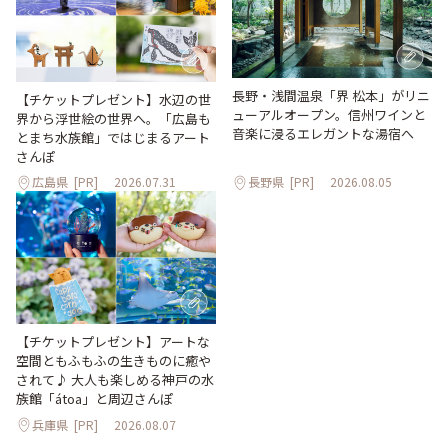
長野・浅間温泉「界 松本」がリニ
【チケットプレゼント】水辺の世
ューアルオープン。信州ワインと
界から浮世絵の世界へ。「広島も
音楽に浸るエレガントな湯宿へ
とまち水族館」ではじまるアート
さんぽ
広島県
[PR]
2026.07.31
長野県
[PR]
2026.08.05
【チケットプレゼント】アートな
空間ともふもふの生きものに癒や
されて♪ 大人も楽しめる神戸の水
族館「átoa」と周辺さんぽ
兵庫県
[PR]
2026.08.07