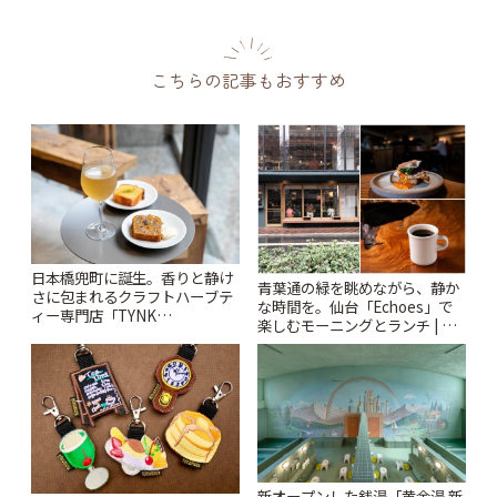
こちらの記事もおすすめ
日本橋兜町に誕生。香りと静け
青葉通の緑を眺めながら、静か
さに包まれるクラフトハーブテ
な時間を。仙台「Echoes」で
ィー専門店「TYNK
楽しむモーニングとランチ | こ
Kabutocho」 | ことりっぷ
とりっぷ
新オープンした銭湯「黄金湯 新