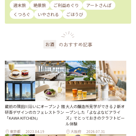
週末旅
絶景旅
ご利益めぐり
アートさんぽ
くつろぐ
いやされる
ごほうび
のおすすめ記事
お酒
大人の醸造所見学ができる♪新オ
蔵前の隅田川沿いにオープン♪ 隈
ープンした「よなよなビアライ
研吾デザインのカフェレストラン
ズ」でとっておきのクラフトビー
「KAWA KITCHEN」
ル体験
東京都
2023.04.19
大阪府
2026.07.31