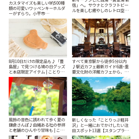
カスタマイズも楽しい!約500種
宿」へ。サウナとクラフトビー
類の可愛いワッペンキーホルダ
ルを楽しむ癒やしのレトロ空間
ーがずらり。小平市
| ことりっぷ
「Kimamaya T&K」 | ことりっ
ぷ
8月10日だけの限定品も♪「豊
すべて東京駅から徒歩5分以内
島屋」で見つける鳩の日グッズ
♪駅近カフェ最新ガイド6選~重
と本店限定アイテム | ことりっ
要文化財の洋館カフェから、改
ぷ
札すぐのレトロ喫茶まで~ | こと
りっぷ
風鈴の音色に誘われて歩く夏の
新しくなった「ことりっぷ軽井
鎌倉さんぽ♪由緒ある社の参拝
沢」と一緒におでかけしたい注
と老舗のひんやり甘味も | こと
目スポット13選【スタンプラリ
りっぷ
ー開催中】 | ことりっぷ