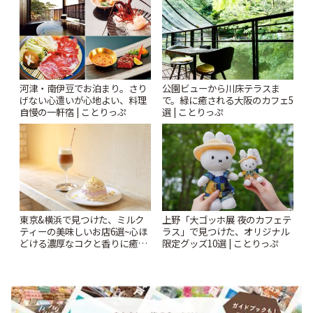
河津・南伊豆でお泊まり。さり
公園ビューから川床テラスま
げない心遣いが心地よい、料理
で。緑に癒される大阪のカフェ5
自慢の一軒宿 | ことりっぷ
選 | ことりっぷ
東京&横浜で見つけた、ミルク
上野「大ゴッホ展 夜のカフェテ
ティーの美味しいお店6選~心ほ
ラス」で見つけた、オリジナル
どける濃厚なコクと香りに癒や
限定グッズ10選 | ことりっぷ
されるティータイム~ | ことりっ
ぷ