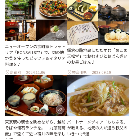
ニューオープンの京町家トラット
鎌倉の路地裏にたたずむ「おこめ
リア「BONSAI1877」で、旬の地
天松堂」でおむすびとおばんざい
野菜を使ったピッツァ＆イタリア
のお昼ごはん♪
料理を♪
京都府
2024.11.06
神奈川県
2023.09.19
東京駅の駅舎を眺めながら、越前
パートナーメディア「ちちぶる」
そばや懐石ランチを。「九頭龍蕎
が教える、地元の人が通う秩父の
麦」で遠くて近い福井の味を楽し
いきつけ5選