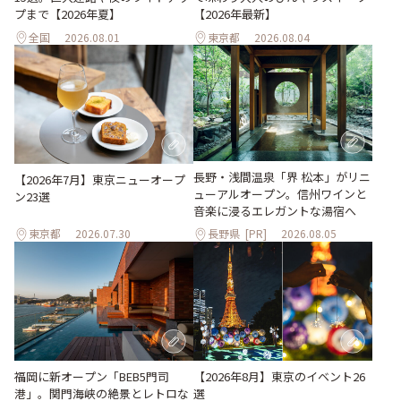
プまで【2026年夏】
【2026年最新】
全国
2026.08.01
東京都
2026.08.04
長野・浅間温泉「界 松本」がリニ
【2026年7月】東京ニューオープ
ューアルオープン。信州ワインと
ン23選
音楽に浸るエレガントな湯宿へ
東京都
2026.07.30
長野県
[PR]
2026.08.05
【2026年8月】東京のイベント26
福岡に新オープン「BEB5門司
選
港」。関門海峡の絶景とレトロな