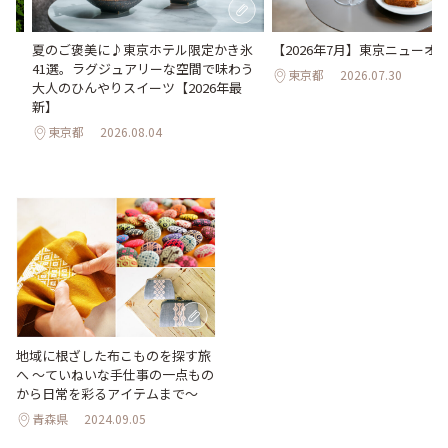
い
夏のご褒美に♪東京ホテル限定かき氷
【2026年7月】東京ニューオー
。巨
41選。ラグジュアリーな空間で味わう
東京都
2026.07.30
26
大人のひんやりスイーツ【2026年最
新】
東京都
2026.08.04
地域に根ざした布こものを探す旅
へ 〜ていねいな手仕事の一点もの
から日常を彩るアイテムまで〜
青森県
2024.09.05