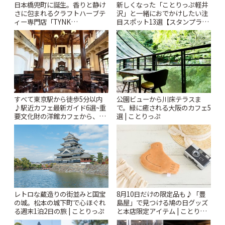
日本橋兜町に誕生。香りと静け
新しくなった「ことりっぷ軽井
さに包まれるクラフトハーブテ
沢」と一緒におでかけしたい注
ィー専門店「TYNK
目スポット13選【スタンプラリ
Kabutocho」 | ことりっぷ
ー開催中】 | ことりっぷ
すべて東京駅から徒歩5分以内
公園ビューから川床テラスま
♪駅近カフェ最新ガイド6選~重
で。緑に癒される大阪のカフェ5
要文化財の洋館カフェから、改
選 | ことりっぷ
札すぐのレトロ喫茶まで~ | こと
りっぷ
レトロな蔵造りの街並みと国宝
8月10日だけの限定品も♪「豊
の城。松本の城下町で心ほぐれ
島屋」で見つける鳩の日グッズ
る週末1泊2日の旅 | ことりっぷ
と本店限定アイテム | ことりっ
ぷ