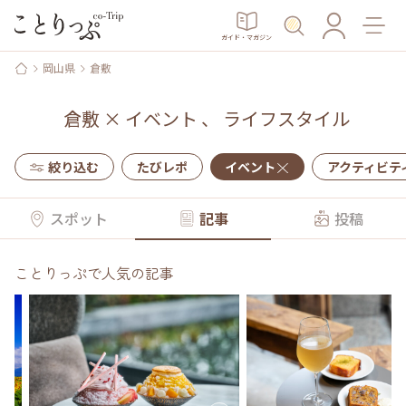
ガイド・マガジン
岡山県
倉敷
倉敷
×
イベント
、
ライフスタイル
絞り込む
たびレポ
イベント
アクティビテ
スポット
記事
投稿
ことりっぷで人気の記事