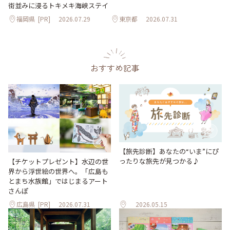
街並みに浸るトキメキ海峡ステイ
福岡県
[PR]
2026.07.29
東京都
2026.07.31
おすすめ記事
【旅先診断】あなたの“いま”にぴ
ったりな旅先が見つかる♪
【チケットプレゼント】水辺の世
界から浮世絵の世界へ。「広島も
とまち水族館」ではじまるアート
さんぽ
広島県
[PR]
2026.07.31
2026.05.15