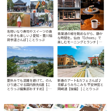
名物いなり寿司やスイーツの食
青葉通の緑を眺めながら、静か
べ歩きも楽しい♪愛知・豊川稲
な時間を。仙台「Echoes」で
荷参道さんぽ | ことりっぷ
楽しむモーニングとランチ | こ
とりっぷ
夏休みでも混雑を避けて。のん
新春のアート&カフェさんぽ♪
びり過ごせる国内旅先6選【こ
京都よりみちこみち 平安神宮と
とりっぷ編集部おすすめ】 | こ
岡崎通【後編】 | ことりっぷ
とりっぷ