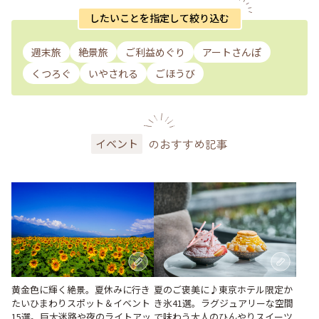
したいことを指定して絞り込む
週末旅
絶景旅
ご利益めぐり
アートさんぽ
くつろぐ
いやされる
ごほうび
のおすすめ記事
イベント
黄金色に輝く絶景。夏休みに行き
夏のご褒美に♪東京ホテル限定か
たいひまわりスポット＆イベント
き氷41選。ラグジュアリーな空間
15選。巨大迷路や夜のライトアッ
で味わう大人のひんやりスイーツ