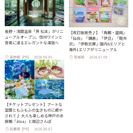
長野・浅間温泉「界 松本」がリニ
【改訂版発売♪】「角館・盛岡」
ューアルオープン。信州ワインと
「仙台」「鎌倉」「伊豆」「軽井
音楽に浸るエレガントな湯宿へ
沢」「伊勢志摩」国内6エリアと
海外1エリアがリニューアル
長野県
[PR]
2026.08.05
宮城県
2026.07.09
【チケットプレゼント】アートな
空間ともふもふの生きものに癒や
されて♪ 大人も楽しめる神戸の水
族館「átoa」と周辺さんぽ
兵庫県
[PR]
2026.08.07