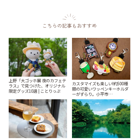
こちらの記事もおすすめ
上野「大ゴッホ展 夜のカフェテ
カスタマイズも楽しい!約500種
ラス」で見つけた、オリジナル
類の可愛いワッペンキーホルダ
限定グッズ10選 | ことりっぷ
ーがずらり。小平市
「Kimamaya T&K」 | ことりっ
ぷ