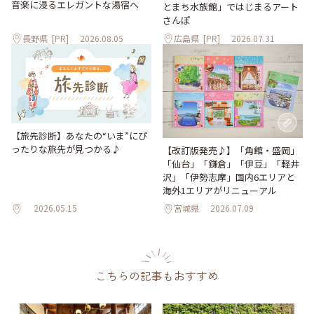
音楽に浸るエレガントな湯宿へ
とまち水族館」ではじまるアート
さんぽ
長野県
[PR]
2026.08.05
広島県
[PR]
2026.07.31
【旅先診断】あなたの“いま”にぴ
ったりな旅先が見つかる♪
【改訂版発売♪】「角館・盛岡」
「仙台」「鎌倉」「伊豆」「軽井
沢」「伊勢志摩」国内6エリアと
海外1エリアがリニューアル
2026.05.15
宮城県
2026.07.09
こちらの記事もおすすめ