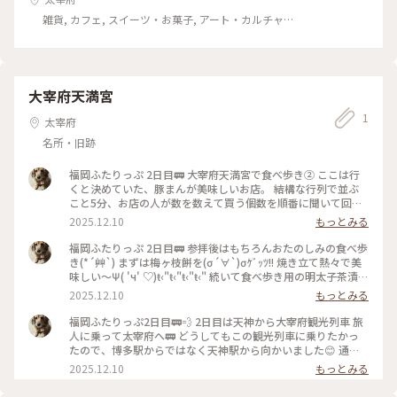
雑貨, カフェ, スイーツ・お菓子, アート・カルチャー,
名所・旧跡, おみやげ
大宰府天満宮
1
太宰府
名所・旧跡
福岡ふたりっぷ 2日目🚃 大宰府天満宮で食べ歩き② ここは行
くと決めていた、豚まんが美味しいお店。 結構な行列で並ぶ
こと5分、お店の人が数を数えて買う個数を順番に聞いて回っ
てきました。 そしたらなんと、私たちが最後の1個‼️ ギリギリ
2025.12.10
もっとみる
で買うことができました。 私たちで最後のため、お店の人に
('ω'o[こちらのお客様で最後です]oの看板を持ってくださいと
福岡ふたりっぷ 2日目🚃 参拝後はもちろんおたのしみの食べ歩
言われ、購入する時に看板を返すと、ほんの気持ちと書かれた
き(*´艸`) まずは梅ヶ枝餅を(σ´∀`)σｹﾞｯﾂ!! 焼き立て熱々で美
ポチ袋を貰いました。 中を見るとまさかのお小遣い😆 ちょっ
味しい〜Ψ( 'ч' ♡)ŧ‹"ŧ‹"ŧ‹"ŧ‹" 続いて食べ歩き用の明太子茶漬
と嬉しかったです( *´艸`) その後に食べ歩きサイズの水炊き、
け、ほうじ茶オレ、明太だし巻き玉子、明太子アイスと立て続
2025.12.10
もっとみる
リピートで梅ヶ枝餅w 最後にミッフィーのお店に寄り道し、大
けに食べ歩き🤣😋 明太子茶漬けは熱かったけど、ちょうどい
満足で食べ歩きを終了しました💯🤭 #福岡#大宰府天満宮#食べ
いサイズで( *˙ω˙*)و ｸﾞｯ! だし巻き玉子は冷たかったけどじゅ
福岡ふたりっぷ2日目🚃💨 2日目は天神から大宰府観光列車 旅
歩き
わっとしてこちらも(b･ω･)bぐっ‼️ 明太子アイスはほんのり明
人に乗って太宰府へ🚃 どうしてもこの観光列車に乗りたかっ
太子の味がしました🤣 まだ食べ歩きは続きますwww ※4月の
たので、博多駅からではなく天神駅から向かいました😊 通学
出来事のため、もう既に記憶が曖昧です💦 新しい旅に現在出
時間と被ったのか、学生が沢山w しばらく電車に揺られると大
2025.12.10
もっとみる
発中のため急いで投稿してます┏○ﾍﾟｺｯ #福岡#大宰府天満宮#
宰府に到着です🚉 駅を降りたら、真っ直ぐに大宰府へ…… 途
食べ歩き
中で誘惑多すぎてキョロキョロしちゃうけど、なんとか到着し