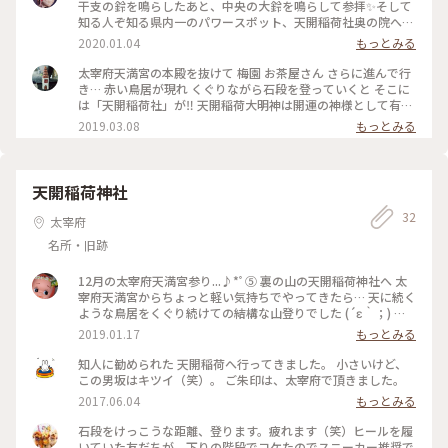
干支の鈴を鳴らしたあと、中央の大鈴を鳴らして参拝✨そして
知る人ぞ知る県内一のパワースポット、天開稲荷社奥の院へ⛩
祠の中で参拝できます(๑˃̵ᴗ˂̵)しっかり御朱印とおみくじも♡ #
2020.01.04
もっとみる
天開稲荷社 #奥の院 #太宰府天満宮 #パワースポット #おみく
じは吉 #御朱印 #神社仏閣好き
太宰府天満宮の本殿を抜けて 梅園 お茶屋さん さらに進んで行
き… 赤い鳥居が現れ くぐりながら石段を登っていくと そこに
は「天開稲荷社」が‼︎ 天開稲荷大明神は開運の神様として有名
だそうです。 その御本殿のお隣に「天開水」といわれる飲める
2019.03.08
もっとみる
お水があり しっかりと味わいながら頂きました😊 そしてその
脇を さらに赤い鳥居をくぐって登っていくと 「奥の院」があ
りました‼︎ 大きな石で作られた洞窟のような奥の院、中にはお
稲荷様が祀られていました。なんともいえない不思議な空間で
天開稲荷神社
神秘的でした✨ ご利益があったみたいです 無事に長男の大学
32
合格決まりました‼︎ #天開稲荷社 #奥の院 #太宰府天満宮 #天開
太宰府
稲荷大明神 #福岡 #合格祈願
名所・旧跡
12月の太宰府天満宮参り...♪*ﾟ⑤ 裏の山の天開稲荷神社へ 太
宰府天満宮からちょっと軽い気持ちでやってきたら… 天に続く
ような鳥居をくぐり続けての結構な山登りでした (´ε｀；) と
いっても、普通の体力の方であれば大したことないのかも？？
2019.01.17
もっとみる
私はだいぶ活動不足で普通以下の体力と思考能力だったので‪‪💦‬
精根尽き果てて、休める場もなく… 上での記憶が少し曖昧… (-
知人に勧められた 天開稲荷へ行ってきました。 小さいけど、
∀-｀;) そんな状態で御朱印受付探してさらにウロウロ…(笑) な
この男坂はキツイ（笑）。 ご朱印は、太宰府で頂きました。
い…と思って、改めてスマホで調べたら、なんと！太宰府天満
2017.06.04
もっとみる
宮にて…だった！｡ ﾟ( `>ω< ) というわけで、また同じ道を戻
ったのでした‪‪⤵︎⤵︎ お参りしてから頂くものなので、間違いで
石段をけっこうな距離、登ります。疲れます（笑）ヒールを履
はないのですけどね💦‬ #ことりっぷ福岡 #太宰府天満宮 #天開
いていた友だちが、下りの階段でコケたのでスニーカー推奨で