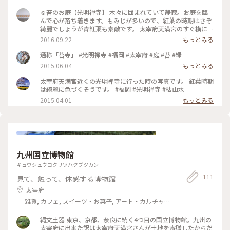
☺︎苔のお庭【光明禅寺】 木々に囲まれていて静寂。お庭を臨
んで心が落ち着きます。もみじが多いので、紅葉の時期はさぞ
綺麗でしょうが青紅葉も素敵です。 太宰府天満宮のすぐ横にあ
りますが、人は少なく穴場です。 ただ写真撮影は禁止なんで
2016.09.22
もっとみる
す…お庭だけ撮ってもいいですか？と受付の方に聞くと、海外
の観光客のマナーが悪くて禁止にしたとのこと。3枚だけね♪
通称「苔寺」 #光明禅寺 #福岡 #太宰府 #庭 #苔 #緑
と今回は許して頂きました。 心に刻むのが一番ですね。 #こと
2015.06.04
もっとみる
りっぷ福岡 #庭園 #寺 #太宰府 #福岡
太宰府天満宮近くの光明禅寺に行った時の写真です。 紅葉時期
は綺麗に色づくそうです。 #福岡 #光明禅寺 #枯山水
2015.04.01
もっとみる
九州国立博物館
キュウシュウコクリツハクブツカン
111
見て、触って、体感する博物館
太宰府
雑貨, カフェ, スイーツ・お菓子, アート・カルチャー,
名所・旧跡, おみやげ
縄文土器 東京、京都、奈良に続く4つ目の国立博物館。九州の
太宰府に出来た訳は太宰府天満宮さんが土地を寄贈したからだ