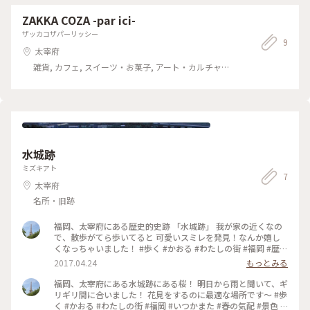
ZAKKA COZA -par ici-
ザッカコザパーリッシー
9
太宰府
雑貨, カフェ, スイーツ・お菓子, アート・カルチャー,
名所・旧跡, おみやげ
水城跡
ミズキアト
7
太宰府
名所・旧跡
福岡、太宰府にある歴史的史跡 「水城跡」 我が家の近くなの
で、散歩がてら歩いてると 可愛いスミレを発見！なんか嬉し
くなっちゃいました！ #歩く #かおる #わたしの街 #福岡 #歴史
#史跡
2017.04.24
もっとみる
福岡、太宰府にある水城跡にある桜！ 明日から雨と聞いて、ギ
リギリ間に合いました！ 花見をするのに最適な場所です〜 #歩
く #かおる #わたしの街 #福岡 #いつかまた #春の気配 #景色 #