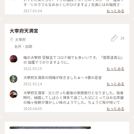
稲荷神社 #神社
す…💦カラフルなおみくじがひけますよ♪左奥にはお稲荷さん
がいらっしゃいました。 #天開稲荷神社 #太宰府天満宮
2017.03.04
もっとみる
大宰府天満宮
26
太宰府
名所・旧跡
梅の大宰府 受験生でコロナ禍でも多いいです。『菅原道真公』
の 加護でうかりますように。
2021.03.19
もっとみる
大宰府天満宮の飛梅が咲きましたぁ～ #春の足音
2021.02.14
もっとみる
大宰府天満宮…父と行った最後の家族旅行となりました。独身
時代、結婚してしばらく博多で過ごした父にとってはお石茶屋
の梅ヶ枝餅が懐かしい味のようでした。ちょうど桜が咲いてと
ても空が綺麗な日、趣きのあるお店で温かい梅ヶ枝餅を皆で頂
2020.04.09
もっとみる
きました。美味しかったなぁ😌 #旅の思い出 #大宰府天満宮#
お石茶屋#元気ですか？😊