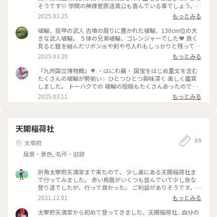
そうです🩷 学問の神様菅原道真公も喜んでいる事でしょう。
エスカレーターを使うと5分位で着きます。🩷入口付近に桜🌸
2025.03.25
もっとみる
が咲き始めていました… 垂れ桜🌸並木が今は綺麗でしょうね🌸
#アートな景色 #福岡 #縄文土器 #桜 #太宰府 #ご利益 #はじめ
埴輪、挂甲の武人 古墳の周りに置かれた埴輪、130cm位の大
ての投稿
きな武人埴輪。 ５体の兄弟埴輪、ゴレンジャーでした❤️ 良く
見ると鎧を結んだリボン🎀や剣や弓入れもしっかりと残ってい
ます。 #アートな景色 #福岡 #太宰府 #埴輪 #ハニワ #はじめて
2025.03.20
もっとみる
の投稿
『九州国立博物館』🌳 ・はにわ展・ 国宝をはじめ重文を含む
たくさんの埴輪が勢揃い✨ ひとつひとつ興味深く 楽しく鑑賞
しました。 トーハクでの 埴輪の投稿もたくさんあったので 私
がおもしろいと思った 埴輪男子のお帽子ファッションを👒 ・
2025.03.11
もっとみる
あごひげの男子は 長いひげをたらしとんがり帽子 なんばん往
来風のイケオジ🤭 ・ 天冠をつけた男子は 美豆良をたらし頬紅
をさして 三角文様の星のような天冠には 鈴がついてキラキラ
お洒落🌟 今の化粧男子と同じ⁈ ・ その他の男子も 正装してか
天開稲荷社
ぶりものが素敵です💓 ・ 最後の方は完全に ボルサリーノハッ
69
ト⁈ 現代のものと変わらない ６世紀ファッションに驚きまし
太宰府
た🫢 ファッションは太古の昔から 繰り返すんですね✨😆 ・ 九
風景・景色, 名所・旧跡
州国立博物館には 初めて行きましたが 太宰府天満宮とセット
で 楽しめました🥰 ・ ・ #アートな景色 #九州国立博物館 #博
物館 #博物館巡り #ミュージアム #はにわ展 #はにわ #埴輪 #重
折角太宰府天満宮まで来たので、 少し奥にある天開稲荷社ま
要文化財 #帽子 #太宰府天満宮 #太宰府 #福岡 #福岡県 #ことり
で行ってみました。 赤い鳥居がいくつも並んでいて少し急な
っぷ福岡 #ひとり旅
登り道でしたが、行っで良かった。 ご利益がありそうです。
景色も良く紅葉に目が癒され 頑張って行った甲斐あって 御朱
2021.12.01
もっとみる
印を頂いて参りました。 ＃私のことりっぷ #秋日和
太宰府天満宮から初めて登ってきました、天開稲荷社...自分の