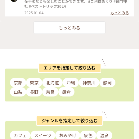
度、豆撒きの時間でしたが後ろの方にいたので、飛んでもない
花手水なども楽しむことができます。 #ご利益めぐり #竈門神
かなぁ〜って思ってたら、紅白餅が飛び込んできて良きです😆
社 #ベストトリップ2024
＃ご利益めぐり
2025.01.04
もっとみる
もっとみる
エリアを指定して絞り込む
京都
東京
北海道
沖縄
神奈川
静岡
山梨
長野
奈良
鎌倉
ジャンルを指定して絞り込む
カフェ
スイーツ
おみやげ
景色
温泉