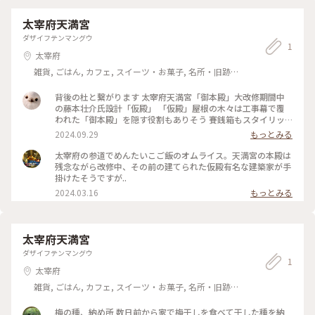
ました⛩ たどり着くと凄い人‼️ヮ(゜д゜)ォ! それでもまだ早い
時間なので動きやすいヽ|ﾟωﾟ|ﾉ三ヽ|ﾟωﾟ|ﾉ 現在ご本殿は工事
太宰府天満宮
中なので、仮殿へ参拝します。 屋根の上に木がたっててなんだ
ダザイフテンマングウ
か凄い(º ﾛ º )ﾎｴｰ 素早く参拝を済ませ御朱印をいただき、境内
1
を見て歩きます🙂 広い境内は見て歩くのも楽しくて、あっとい
太宰府
う間に時間が過ぎていきました。 #福岡 #大宰府天満宮
雑貨, ごはん, カフェ, スイーツ・お菓子, 名所・旧跡,
ホテル・宿
背後の杜と繋がります 太宰府天満宮「御本殿」大改修期間中
の藤本壮介氏設計「仮殿」 「仮殿」屋根の木々は工事幕で覆
われた「御本殿」を隠す役割もありそう 賽銭箱もスタイリッ
シュ #建築 #期間限定 #太宰府
2024.09.29
もっとみる
太宰府の参道でめんたいこご飯のオムライス。天満宮の本殿は
残念ながら改修中、その前の建てられた仮殿有名な建築家が手
掛けたそうですが..
2024.03.16
もっとみる
太宰府天満宮
ダザイフテンマングウ
1
太宰府
雑貨, ごはん, カフェ, スイーツ・お菓子, 名所・旧跡,
ホテル・宿
梅の種、納め所 数日前から家で梅干しを食べて干した種を納