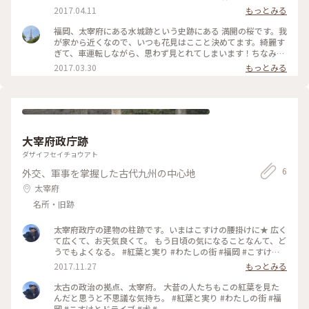
桜 #お花見 #春 #歴史 #太宰府
2017.04.11
もっとみる
福岡、太宰府にある水城跡という史跡にある 満開の桜です。我
が家から近くなので、いつも花見はここと決めてます。綺麗す
ぎて、車運転しながら、思わず見とれてしまいます！ちなみに
これは去年の写真です。今年は寒いので、まだ咲いていませ
2017.03.30
もっとみる
ん。楽しみです！ #春の気配 #春の電車旅 #わたしの街 #いつ
かまた #景色 #桜 #お花見 #春 #福岡 #太宰府
大宰府政庁跡
ダザイフセイチョウアト
6
外交、軍事を掌握した古代九州の中心地
太宰府
名所・旧跡
太宰府政庁の建物の柱跡です。いまはこすけの腰掛けに★ 広く
て広くて、お天気良くて。 もう日頃の気になることなんて、ど
うでもよくなる。 #紅葉と実り #わたしの街 #福岡 #こすけと
ドライブ #犬
2017.11.27
もっとみる
太古の政治の拠点、太宰府。 大昔の人たちもこの紅葉を見た
んだと思うと不思議な気持ち。 #紅葉と実り #わたしの街 #福
岡 #こすけとドライブ #犬 #