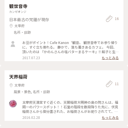
観世音寺
カンゼオンジ
16
日本最古の梵鐘が現存
太宰府
名所・旧跡
お豆がポイント！Cafe Kanon〝観音〟 観世音寺でお参り帰り
に、すぐ立ち寄れる。 静かで、落ち着きあるカフェ。 今回、
頂いたのは 『かのんさんの塩バターまるケーキ』‼︎ 餡子と生ク
リームとコーヒー煮豆の トッピングがセットになった なんと
2017.07.23
もっとみる
も嬉しい組み合わせで。 しかもシロップではなく、黒蜜をか
けて食べるので、 また珈琲と絶妙にあい。 あっという間にペ
ロリでした。 #福岡#太宰府市#観世音寺#豆#珈琲#パンケーキ
#観音#観光
天界稲荷
11
太宰府
風景・景色, 名所・旧跡
太宰府天満宮すぐ近くの、天開稲荷大明神の奥の院さんは、福
岡一のパワースポット！！石室の階段を数段降りた先に、伏見
稲荷さんから御分霊された、お稲荷さんがお祀りされてて、と
っても静かで、神秘的な場所になってます！ #太宰府#天開#稲
2016.02.28
もっとみる
荷#パワースポット