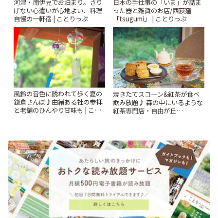
河津・南伊豆でお泊まり。さり
日本の手仕事の「いま」が詰ま
げない心遣いが心地よい、料理
った器と雑貨のお店/西荻窪
自慢の一軒宿 | ことりっぷ
「tsugumi」 | ことりっぷ
風鈴の音色に誘われて歩く夏の
焼きたてスコーン&紅茶が食べ
鎌倉さんぽ♪由緒ある社の参拝
飲み放題♪ 森の中にいるような
と老舗のひんやり甘味も | こと
紅茶専門店・自由が丘
りっぷ
「YOTSUBA TEA」でのんびり
時間 | ことりっぷ