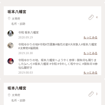
坂本八幡宮
4
太宰府
名所・旧跡
令和 坂本八幡宮
2020.09.19
もっとみる
令和ゆかりの地#令和#万葉集#梅花の宴#大伴旅人#坂本八幡宮
#太宰府#福岡県
2019.10.30
もっとみる
令和ゆかりの地、坂本八幡宮へようやく参拝✨御朱印も賜りま
した(๑˃̵ᴗ˂̵) #坂本八幡宮 #令和 #令わしく和やかに #御朱印 #神
社仏閣好き
2019.08.03
もっとみる
坂本八幡宮
3
太宰府
名所・旧跡