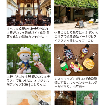
すべて東京駅から徒歩5分以内
休日のひとり散歩にも♪ 代々木
♪駅近カフェ最新ガイド6選~重
エリアで巡る絶品ドーナツ&ラ
要文化財の洋館カフェから、改
イフスタイルショップ | ことり
札すぐのレトロ喫茶まで~ | こと
っぷ
りっぷ
上野「大ゴッホ展 夜のカフェテ
カスタマイズも楽しい!約500種
ラス」で見つけた、オリジナル
類の可愛いワッペンキーホルダ
限定グッズ10選 | ことりっぷ
ーがずらり。小平市
「Kimamaya T&K」 | ことりっ
ぷ