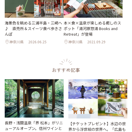
海景色を眺める三浦半島・三崎へ
本×食×温泉が楽しめる癒しのス
♪ 直売所＆スイーツ食べ歩きさ
ポット「湯河原惣湯 Books and
んぽ
Retreat」が登場
神奈川県
2026.06.25
神奈川県
2021.09.29
おすすめ記事
長野・浅間温泉「界 松本」がリニ
【チケットプレゼント】水辺の世
ューアルオープン。信州ワインと
界から浮世絵の世界へ。「広島も