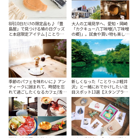
8月10日だけの限定品も♪「豊
大人の工場見学へ、愛知・岡崎
島屋」で見つける鳩の日グッズ
「カクキュー八丁味噌(八丁味噌
と本店限定アイテム | ことりっ
の郷)」。試食や買い物も楽しみ
ぷ
♪ | ことりっぷ
季節のパフェを味わいに♪ アン
新しくなった「ことりっぷ軽井
ティークに囲まれて、時間を忘
沢」と一緒におでかけしたい注
れて過ごしたくなるカフェ/浅草
目スポット13選【スタンプラリ
「annorum cafe」 | ことりっぷ
ー開催中】 | ことりっぷ