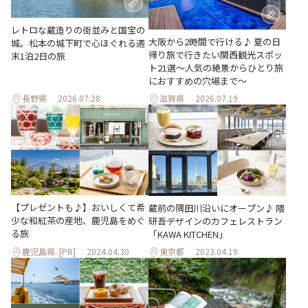
レトロな蔵造りの街並みと国宝の
大阪から2時間で行ける♪ 夏の日
城。松本の城下町で心ほぐれる週
帰り旅で行きたい関西観光スポッ
末1泊2日の旅
ト21選～人気の絶景からひとり旅
におすすめの穴場まで～
長野県
2026.07.28
滋賀県
2026.07.19
【プレゼントも♪】おいしくて希
蔵前の隅田川沿いにオープン♪ 隈
少な和紅茶の産地、鹿児島をめぐ
研吾デザインのカフェレストラン
る旅
「KAWA KITCHEN」
鹿児島県
[PR]
2024.04.30
東京都
2023.04.19