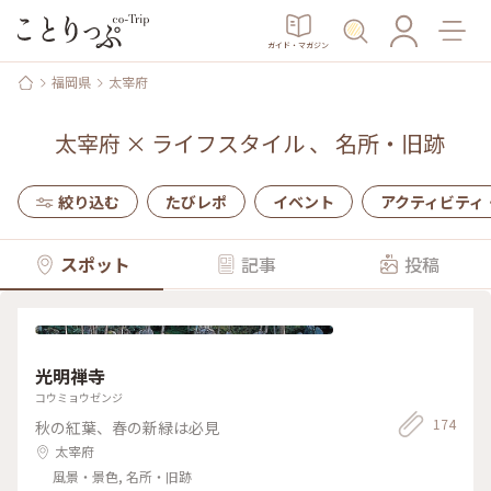
ガイド・マガジン
福岡県
太宰府
太宰府
×
ライフスタイル
、
名所・旧跡
絞り込む
たびレポ
イベント
アクティビティ
スポット
記事
投稿
光明禅寺
コウミョウゼンジ
174
秋の紅葉、春の新緑は必見
太宰府
風景・景色, 名所・旧跡