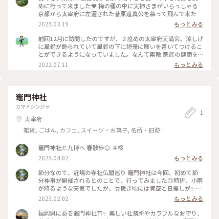
めに行って来ました❤️ 梅の種の中に天神さまがいらっしゃる
京都から太宰府に左遷された菅原道真公を慕って飛んで来た飛
梅の伝説。 梅には天神さまが宿る🩷と梅の種を粗末にしては
2025.03.19
もっとみる
ならぬと納める場所です。 覗くとかなり沢山の種が入っていま
した(笑) ふんわりと梅干しの香りがして、江戸時代からあるそ
前回12月に訪問したのですが、２度めの太宰府天満宮。涼しげ
うです☺️ #アートな景色 #梅林 #太宰府 #福岡 #はじめての投稿
に風鈴が飾られていて風鈴の下に短冊に願いを書いてつけるこ
とができるようになっていました。なんて素敵 家族の健康を
願いつつ、息子の就職をお願いしてきました。欲張りすぎでし
2022.07.11
もっとみる
ょうか
竈門神社
カマドジンジャ
1
太宰府
雑貨, ごはん, カフェ, スイーツ・お菓子, 名所・旧跡,
ホテル・宿
竈門神社と九博へ 春散歩😊 ＃桜
2025.04.02
もっとみる
節分なので、近場の寺社仏閣巡り 竈門神社は今回、初めて節
分神事が開催されるとのことで、行ってみました😊時折、小雨
が降るような天気でしたが、豆撒き頃には青空と日差しが✨大
豆もCatch出来たし良きです😆 宇美 八幡宮は境内の和菓子屋
2025.02.02
もっとみる
さん（季のせ）で恵方巻きの可愛い生菓子に出会え良きです😆
東長寺は古い縁起物をお返しして新しい縁起物を頂きに。丁
福岡県にある竈門神社⛩️✨ 美しい社務所やカラフルなお守り、