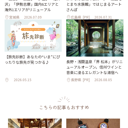
沢」「伊勢志摩」国内6エリアと
とまち水族館」ではじまるアート
海外1エリアがリニューアル
さんぽ
宮城県
2026.07.09
広島県
[PR]
2026.07.31
【旅先診断】あなたの“いま”にぴ
長野・浅間温泉「界 松本」がリニ
ったりな旅先が見つかる♪
ューアルオープン。信州ワインと
音楽に浸るエレガントな湯宿へ
2026.05.15
長野県
[PR]
2026.08.05
こちらの記事もおすすめ