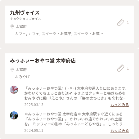
九州ヴォイス
キュウシュウヴォイス
1
太宰府
カフェ, カフェ, スイーツ・お菓子, スイーツ・お菓子,
おみやげ, おみやげ
みっふぃーおやつ堂 太宰府店
1
太宰府
おみやげ
『みっふぃーおやつ堂』( ･×･) 太宰府参道入り口にあります。
かわいくてちょっと寄り道💕 ふきよせクッキーと梅ざらめを
おみやげに🛍 『えとや』さんの 「梅の実ひじき」も忘れなく
😆 太宰府を満喫して博多へ戻ります🚃 ・ ・ #アートな景色 #
2025.03.13
もっとみる
ミッフィー #みっふぃーおやつ堂 #吹き寄せ #クッキー #えと
や #梅の実ひじき #おみやげ #お土産 #おみやげ図鑑 #毎日おや
＊みっふぃーおやつ堂 太宰府店＊ 太宰府駅すぐ近くにある
つ #おやつ #太宰府天満宮 #天満宮参道 #太宰府 #福岡 #福岡県
「みっふぃーおやつ堂」。 かわいいお店でかわいいお土産
#ことりっぷ福岡 #ひとり旅
を。 ミッフィーの形の「みっふぃーどらやき」。 しっとり生
地に粒あんが挟まっていて かわいくおいしいどら焼きでし
2024.09.11
もっとみる
た。 ミッフィー好きの友人へは 一つ一つがミッフィーのお顔
の形のあられを お土産にしました。 大宰府限定のざらめ梅が