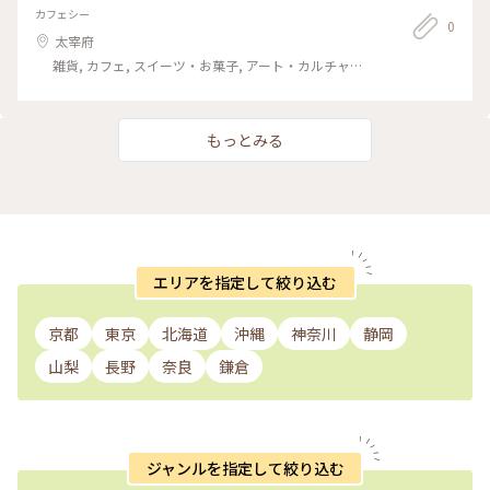
カフェシー
0
太宰府
雑貨, カフェ, スイーツ・お菓子, アート・カルチャー,
名所・旧跡, おみやげ
もっとみる
エリアを指定して絞り込む
京都
東京
北海道
沖縄
神奈川
静岡
山梨
長野
奈良
鎌倉
ジャンルを指定して絞り込む