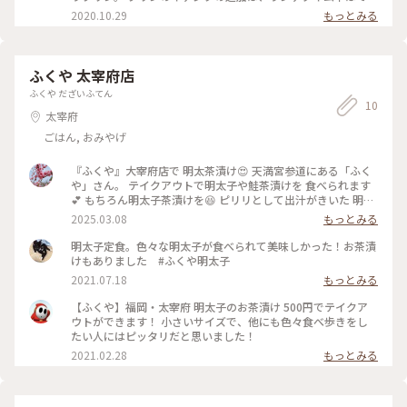
ないということで断念。。 妹はキャラメルラテとカボチャプ
2020.10.29
もっとみる
リン🎃 硬めで甘すぎないプリンで食べ応えがありました🍮 次
回は、ランチメニューもいただきたいです！ #太宰府 #カフェ
ふくや 太宰府店
ふくや だざいふてん
10
太宰府
ごはん, おみやげ
『ふくや』大宰府店で 明太茶漬け😍 天満宮参道にある「ふく
や」さん。 テイクアウトで明太子や鮭茶漬けを 食べられます
💕 もちろん明太子茶漬けを😆 ピリリとして出汁がきいた 明太
茶漬けが美味しい〜💕 小腹を満たすのにピッタリです😆 参道
2025.03.08
もっとみる
に行列のお店です。 ・ 『ふくや』さんは辛子明太子を 博多で
初めて製造されたお店です。 福岡では博多華丸さんが ふくや
明太子定食。色々な明太子が食べられて美味しかった！お茶漬
創業者の役で 「めんたいぴりり」という ドラマや舞台、 映画
けもありました #ふくや明太子
も作られました🎥 私もドラマを見たことがあり とてもおもし
2021.07.18
もっとみる
ろかったです🥰 ・ ・ #ぽかぽか #ふくや #ふくや太宰府店 #味
の明太子ふくや #めんたいぴりり #辛子明太子 #明太子 #ご当
【ふくや】福岡・太宰府 明太子のお茶漬け 500円でテイクア
地グルメ #明太茶漬け #お茶漬け #テイクアウト #食べ歩き #天
ウトができます！ 小さいサイズで、他にも色々食べ歩きをし
満宮参道 #参道 #太宰府天満宮 #天満宮 #天神様 #太宰府 #福岡
たい人にはピッタリだと思いました！
#福岡県 #ことりっぷ福岡 #ひとり旅 #旅のごはん
2021.02.28
もっとみる