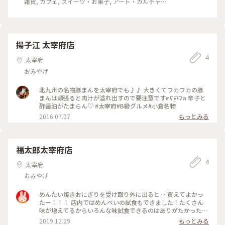
雑貨, カフェ, スイーツ・お菓子, アート・カルチャー,
名所・旧跡, おみやげ
揚子江 太宰府店
4
太宰府
おみやげ
北九州の名物豚まんを太宰府でも♪♪ 大きくてフカフカの豚
まんは頬張ると肉汁が溢れ出すので要注意ですฅʕ•̫͡•ʔฅ 辛子と
酢醤油がたまらん♡ #太宰府#B級グルメ#小倉名物
2016.07.07
もっとみる
福太郎太宰府店
4
太宰府
おみやげ
めんたい焼きおにぎりを受け取り外に出ると‥ 買えてよかっ
たー！！！ 店内ではめんべいの試食もできました！たくさん
味が増えてるからいろんな味試食できるのはありがたかった
ー！ #太宰府 #食べ歩き #めんべい #めんたい焼きおにぎり
2019.12.29
もっとみる