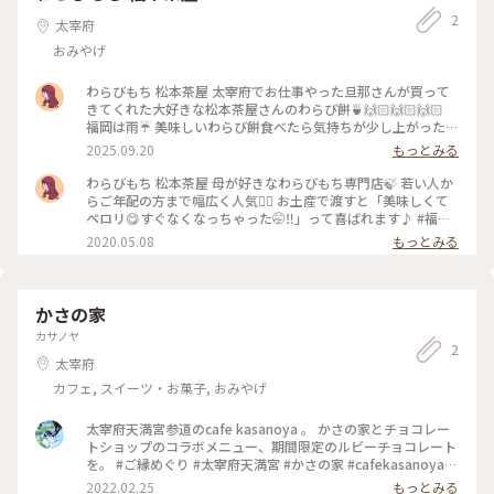
るとのこと。 少し並んでいましたが、待てるくらいの行列だ
2
ったので待って入店しました！ : 太宰府らしい梅が壁に描かれ
太宰府
ていました🌸 梅を思わせるピンクがたくさん使われているお
おみやげ
店でかわいかったです💕 : 5枚目は今日買ったものたちです🐰
かすてらまんじゅう以外は自分用です😆 お菓子の中身もかわ
いかったので、開けた時にまた投稿したいと思います！ : 15時
わらびもち 松本茶屋 太宰府でお仕事やった旦那さんが買って
頃お店前を通ると大行列でした😳 グッドタイミングで並べた
きてくれた大好きな松本茶屋さんのわらび餅🍵🙌🏻🙌🏻🙌🏻
ようです🙌 : #Myことりっぷ #みっふぃーおやつ堂 #太宰府 #ミ
福岡は雨☔ 美味しいわらび餅食べたら気持ちが少し上がった
ッフィー #かわいい #お土産 #お出かけ #福岡 #milkのミルキー
🙌🏻✨ #福岡#筑紫野#阿志岐#太宰府#二日市#六本松#持ち帰り
2025.09.20
もっとみる
な毎日
#土産#わらびもち#わらびもち専門店#和菓子 #福岡わらび餅#
福岡土産
わらびもち 松本茶屋 母が好きなわらびもち専門店🍃 若い人か
らご年配の方まで幅広く人気👍🏻 お土産で渡すと「美味しくて
ペロリ😋すぐなくなっちゃった🤭‼︎」って喜ばれます♪ #福岡#
筑紫野#阿志岐#太宰府#二日市#六本松#持ち帰り#土産#わらび
2020.05.08
もっとみる
もち#わらびもち専門店#和菓子 #私たちはどうかしている#わ
たどう#福岡わらび餅#福岡土産
かさの家
カサノヤ
2
太宰府
カフェ, スイーツ・お菓子, おみやげ
太宰府天満宮参道のcafe kasanoya 。 かさの家とチョコレー
トショップのコラボメニュー、期間限定のルビーチョコレート
を。 #ご縁めぐり #太宰府天満宮 #かさの家 #cafekasanoya #
梅ヶ枝餅
2022.02.25
もっとみる