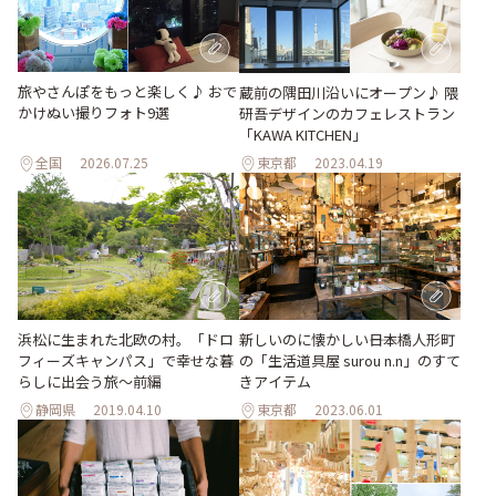
旅やさんぽをもっと楽しく♪ おで
蔵前の隅田川沿いにオープン♪ 隈
かけぬい撮りフォト9選
研吾デザインのカフェレストラン
「KAWA KITCHEN」
全国
2026.07.25
東京都
2023.04.19
浜松に生まれた北欧の村。「ドロ
新しいのに懐かしい――日本橋人形町
フィーズキャンパス」で幸せな暮
の「生活道具屋 surou n.n」のすて
らしに出会う旅～前編
きアイテム
静岡県
2019.04.10
東京都
2023.06.01