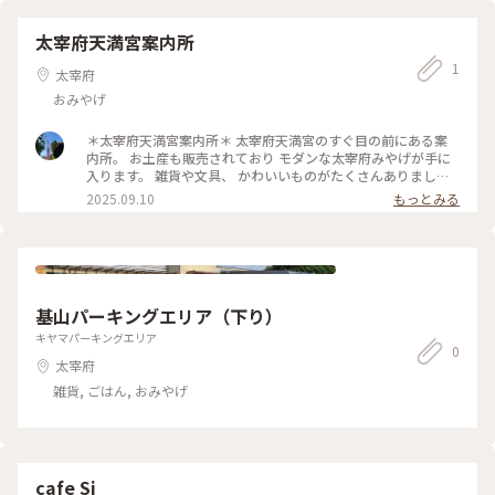
お土産にちょうどよかったです。 #ことりっぷ旅2024 #私のこ
とりっぷ旅 #夏の福岡旅2024 #日帰り旅 #ひとり旅 #ことりっ
太宰府天満宮案内所
ぷ福岡 #福岡 #太宰府 #太宰府土産 #みっふぃーおやつ堂 #みっ
1
ふぃーどらやき
太宰府
おみやげ
＊太宰府天満宮案内所＊ 太宰府天満宮のすぐ目の前にある案
内所。 お土産も販売されており モダンな太宰府みやげが手に
入ります。 雑貨や文具、 かわいいものがたくさんありまし
た。 あまりゆっくり選ぶ時間がなくて 太宰府珈琲と 梅の柄の
2025.09.10
もっとみる
シャープペンシルをお土産に。 このシャープペンシルを使う
だけで 頭が良くなった気分です。 #私のことりっぷ旅 #夏の福
岡旅2025 #日帰り旅 #ひとり旅 #福岡 #福岡パワースポット #
ことりっぷ福岡 #福岡神社巡り #松梅もち巡り #福岡お餅旅 #
太宰府 #太宰府天満宮 #太宰府天満宮案内所 #太宰府みやげ
基山パーキングエリア（下り）
キヤマパーキングエリア
0
太宰府
雑貨, ごはん, おみやげ
cafe Si