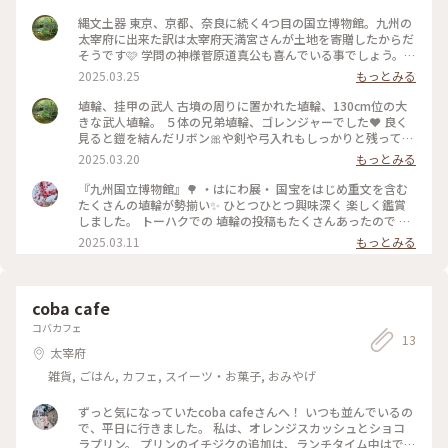
名所・旧跡, おみやげ
縄文土器 東京、京都、奈良に続く4つ目の国立博物館。九州の
太宰府に出来た訳は太宰府天満宮さんが土地を寄贈したからだ
そうです🩷 学問の神様菅原道真公も喜んでいる事でしょう。
エスカレーターを使うと5分位で着きます。🩷入口付近に桜🌸
2025.03.25
もっとみる
が咲き始めていました… 垂れ桜🌸並木が今は綺麗でしょうね🌸
#アートな景色 #福岡 #縄文土器 #桜 #太宰府 #ご利益 #はじめ
埴輪、挂甲の武人 古墳の周りに置かれた埴輪、130cm位の大
ての投稿
きな武人埴輪。 ５体の兄弟埴輪、ゴレンジャーでした❤️ 良く
見ると鎧を結んだリボン🎀や剣や弓入れもしっかりと残ってい
ます。 #アートな景色 #福岡 #太宰府 #埴輪 #ハニワ #はじめて
2025.03.20
もっとみる
の投稿
『九州国立博物館』🌳 ・はにわ展・ 国宝をはじめ重文を含む
たくさんの埴輪が勢揃い✨ ひとつひとつ興味深く 楽しく鑑賞
しました。 トーハクでの 埴輪の投稿もたくさんあったので 私
がおもしろいと思った 埴輪男子のお帽子ファッションを👒 ・
2025.03.11
もっとみる
あごひげの男子は 長いひげをたらしとんがり帽子 なんばん往
来風のイケオジ🤭 ・ 天冠をつけた男子は 美豆良をたらし頬紅
をさして 三角文様の星のような天冠には 鈴がついてキラキラ
お洒落🌟 今の化粧男子と同じ⁈ ・ その他の男子も 正装してか
coba cafe
ぶりものが素敵です💓 ・ 最後の方は完全に ボルサリーノハッ
コバカフェ
ト⁈ 現代のものと変わらない ６世紀ファッションに驚きまし
13
た🫢 ファッションは太古の昔から 繰り返すんですね✨😆 ・ 九
太宰府
州国立博物館には 初めて行きましたが 太宰府天満宮とセット
雑貨, ごはん, カフェ, スイーツ・お菓子, おみやげ
で 楽しめました🥰 ・ ・ #アートな景色 #九州国立博物館 #博
物館 #博物館巡り #ミュージアム #はにわ展 #はにわ #埴輪 #重
ずっと気になっていたcoba cafeさんへ！ いつも並んでいるの
要文化財 #帽子 #太宰府天満宮 #太宰府 #福岡 #福岡県 #ことり
で、平日に行きました。 私は、オレンジスカッシュとショコ
っぷ福岡 #ひとり旅
ラプリン。 プリンのイチジクの追加は、ランチタイム中はでき