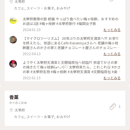
太宰府
カフェ, スイーツ・お菓子, おみやげ
太宰府散策の旅 続編 やっぱり食べたい梅ヶ枝餅、おすすめの
お店は2店 #梅ヶ枝餅 #太宰府旅行 #福岡女子旅
2024.01.23
もっとみる
【マイクロツーリズム】 20年ぶりの太宰府天満宮へ⛩ お参り
を終えたら、参道にあるCafe Kasanoyaさんへ 老舗の梅ヶ枝
餅屋さんのかさの家と老舗チョコレート屋さんのチョコレート
ショップの奇跡のコラボの梅ヶ枝餅✨✨ チョコにアンコって喧
2022.04.13
もっとみる
嘩しない？と食べるまで思ってたけど、食べたら奇跡のマリア
ージュ✨✨ 美味でした🧡 お抹茶もいい感じ✌️ 古民家カフェで
ようやく太宰府天満宮と天開稲荷社へ初詣⛩ 参道でかさの家
居心地もよかったです👍 #春風さんぽ #Myことりっぷ #梅ヶ枝
の焼きたて梅ヶ枝餅(๑˃̵ᴗ˂̵)♡ 太宰府来たら、これこれ😋 #かさ
餅 #かさの家 #CafeKasanoya #チョコレートショップ #お抹
の家 #太宰府名物 #梅ヶ枝餅 #太宰府天満宮 #天開稲荷社 #奥の
茶 #太宰府 #福岡県
院 #初詣⛩
2022.01.15
もっとみる
香菓
かぐのこのみ
1
太宰府
カフェ, スイーツ・お菓子, おみやげ