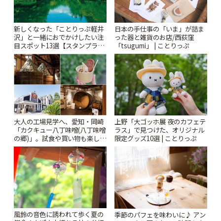
新しくなった「ことりっぷ軽井
日本の手仕事の「いま」が詰ま
沢」と一緒におでかけしたい注
った器と雑貨のお店/西荻窪
目スポット13選【スタンプラリ
「tsugumi」 | ことりっぷ
ー開催中】 | ことりっぷ
大人の工場見学へ、愛知・岡崎
上野「大ゴッホ展 夜のカフェテ
「カクキュー八丁味噌(八丁味噌
ラス」で見つけた、オリジナル
の郷)」。試食や買い物も楽しみ
限定グッズ10選 | ことりっぷ
♪ | ことりっぷ
風鈴の音色に誘われて歩く夏の
季節のパフェを味わいに♪ アン