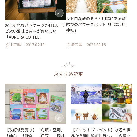
レトロな蔵のまち・川越にある縁
結びのパワースポット「川越氷川
おしゃれなパッケージが目印。ほ
神社」
どよい酸味と苦みがおいしい
「AURORA COFFEE」
山形県
2017.02.19
埼玉県
2022.08.15
おすすめ記事
【改訂版発売♪】「角館・盛岡」
【チケットプレゼント】水辺の世
「仙台」「鎌倉」「伊豆」「軽井
界から浮世絵の世界へ。「広島も