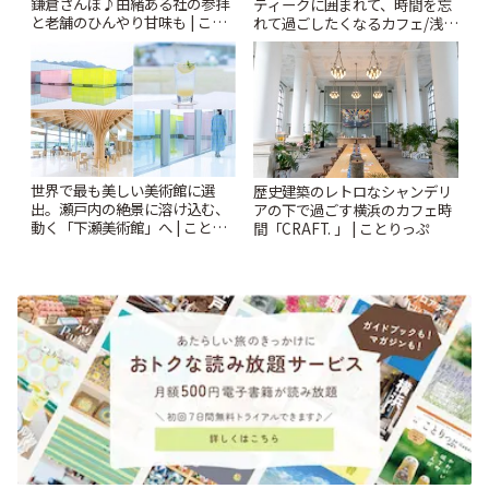
鎌倉さんぽ♪由緒ある社の参拝
ティークに囲まれて、時間を忘
と老舗のひんやり甘味も | こと
れて過ごしたくなるカフェ/浅草
りっぷ
「annorum cafe」 | ことりっぷ
世界で最も美しい美術館に選
歴史建築のレトロなシャンデリ
出。瀬戸内の絶景に溶け込む、
アの下で過ごす横浜のカフェ時
動く「下瀬美術館」へ | ことり
間「CRAFT. 」 | ことりっぷ
っぷ