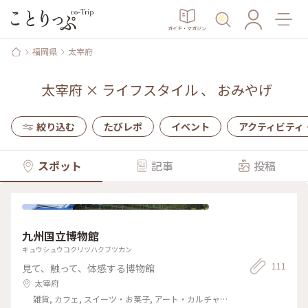
ガイド・マガジン
福岡県
太宰府
太宰府
×
ライフスタイル
、
おみやげ
絞り込む
たびレポ
イベント
アクティビティ
スポット
記事
投稿
九州国立博物館
キュウシュウコクリツハクブツカン
111
見て、触って、体感する博物館
太宰府
雑貨, カフェ, スイーツ・お菓子, アート・カルチャー,