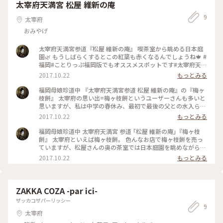
太宰府天満宮 松屋 維新の庵
9
太宰府
おみやげ
太宰府天満宮参道『松屋 維新の庵』 喫茶室から眺める日本庭
園🌿 もうしばらくするとこの紅葉も赤くなるんでしょうね🍁 #
福岡#ことりっぷ福岡版でもオススメスポットです#太宰府天満
宮#梅ヶ枝餅#和菓子
2017.10.22
もっとみる
福岡母娘珍道中 『太宰府天満宮参道 松屋 維新の庵』の『梅ヶ
枝餅』 太宰府の思い出=梅ヶ枝餅というユーザーさんも多いと
思いますが、私は中学の春休み、最初で最後の父との水入らず
旅行で、太宰府で父と頬張ったのがこの梅ヶ枝餅。 梅ヶ枝餅
2017.10.22
もっとみる
を食べながら参道をぶらぶらしお参りしました。 その２年後
に父は亡くなりました。 あれから数十年。 今日娘と再訪で
福岡母娘珍道中 太宰府天満宮 参道 ｢松屋 維新の庵｣『梅ヶ枝
き、娘と食べた梅ヶ枝餅は本当に美味しかった。 きっと父もあ
餅』 太宰府といえば梅ヶ枝餅。 色んなお店で梅ヶ枝餅を売っ
の時同じ気持ちだったんだろうなー。 私にとって大切な思い
ていますが、松屋さんの奥の茶室では日本庭園を眺めながら梅
出の銘菓です。 そこに行けばずっとある。 ずっと変わらない
ヶ枝餅が味わえます。 和菓子にはお抹茶🍵 太宰府天満宮らし
2017.10.22
もっとみる
味があるというのは嬉しい事です。 #ことりっぷ福岡#太宰府
く小梅もついて最高の一服。 頬張りながら参道を散策が定番
天満宮#梅ヶ枝餅#和菓子
ですが、表の喧騒を全く感じないこんな場所での梅ヶ枝餅もい
いですね！ #太宰府天満宮#ことりっぷ福岡#梅ヶ枝餅#福岡#和
菓子#ことりっぷ福岡版でもオススメスポットです
ZAKKA COZA -par ici-
ザッカコザパーリッシー
9
太宰府