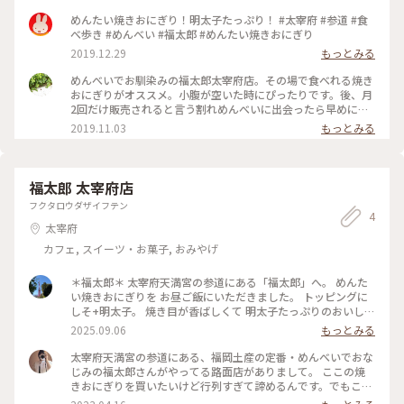
めんたい焼きおにぎり！明太子たっぷり！ #太宰府 #参道 #食
べ歩き #めんべい #福太郎 #めんたい焼きおにぎり
2019.12.29
もっとみる
めんべいでお馴染みの福太郎太宰府店。その場で食べれる焼き
おにぎりがオススメ。小腹が空いた時にぴったりです。後、月
2回だけ販売されると言う割れめんべいに出会ったら早めに購
入を。すぐに売り切れちゃいます。 #福岡 #福太郎 #太宰
2019.11.03
もっとみる
府 #めんべい #旅の思い出
福太郎 太宰府店
フクタロウダザイフテン
4
太宰府
カフェ, スイーツ・お菓子, おみやげ
＊福太郎＊ 太宰府天満宮の参道にある「福太郎」へ。 めんた
い焼きおにぎりを お昼ご飯にいただきました。 トッピングに
しそ+明太子。 焼き目が香ばしくて 明太子たっぷりのおいしい
おにぎりです。 割れためんべいが お得な価格で販売されてい
2025.09.06
もっとみる
るので 自分用に一袋。 結局割って食べるので これがちょうど
よくて パクパク食べてしまいます。 #ゆるり夏時間 #私のこと
太宰府天満宮の参道にある、福岡土産の定番・めんべいでおな
りっぷ旅 #夏の福岡旅2025 #日帰り旅 #ひとり旅 #福岡 #福岡
じみの福太郎さんがやってる路面店がありまして。 ここの焼
パワースポット #ことりっぷ福岡 #福岡神社巡り #松梅もち巡
きおにぎりを買いたいけど行列すぎて諦めるんです。でもこの
り #福岡お餅旅 #太宰府 #太宰府散策 #福太郎 #めんたい焼きお
日は雨だからか5〜10分待ちで行けそうとのことで並んで買え