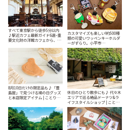
すべて東京駅から徒歩5分以内
カスタマイズも楽しい!約500種
♪駅近カフェ最新ガイド6選~重
類の可愛いワッペンキーホルダ
要文化財の洋館カフェから、改
ーがずらり。小平市
札すぐのレトロ喫茶まで~ | こと
「Kimamaya T&K」 | ことりっ
りっぷ
ぷ
8月10日だけの限定品も♪「豊
休日のひとり散歩にも♪ 代々木
島屋」で見つける鳩の日グッズ
エリアで巡る絶品ドーナツ&ラ
と本店限定アイテム | ことりっ
イフスタイルショップ | ことり
ぷ
っぷ