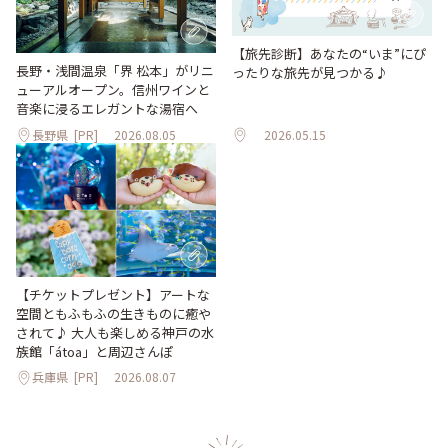
【旅先診断】あなたの“いま”にぴ
長野・浅間温泉「界 松本」がリニ
ったりな旅先が見つかる♪
ューアルオープン。信州ワインと
音楽に浸るエレガントな湯宿へ
長野県
[PR]
2026.08.05
2026.05.15
【チケットプレゼント】アートな
空間ともふもふの生きものに癒や
されて♪ 大人も楽しめる神戸の水
族館「átoa」と周辺さんぽ
兵庫県
[PR]
2026.08.07