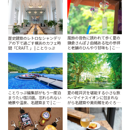
りっぷ
ぷ
風鈴の音色に誘われて歩く夏の
歴史建築のレトロなシャンデリ
鎌倉さんぽ♪由緒ある社の参拝
アの下で過ごす横浜のカフェ時
と老舗のひんやり甘味も | こと
間「CRAFT. 」 | ことりっぷ
りっぷ
ことりっぷ編集部がもう一度泊
夏の軽井沢を堪能する小さな旅
まりたい宿10選。忘れられない
へ~マイナスイオンに包まれな
絶景や温泉、名建築まで | こと
がら名建築や美術館をめぐろう
りっぷ
~ | ことりっぷ