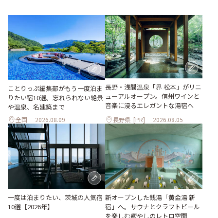
長野・浅間温泉「界 松本」がリニ
ことりっぷ編集部がもう一度泊ま
ューアルオープン。信州ワインと
りたい宿10選。忘れられない絶景
音楽に浸るエレガントな湯宿へ
や温泉、名建築まで
全国
2026.08.09
長野県
[PR]
2026.08.05
一度は泊まりたい、茨城の人気宿
新オープンした銭湯「黄金湯 新
10選【2026年】
宿」へ。サウナとクラフトビール
を楽しむ癒やしのレトロ空間