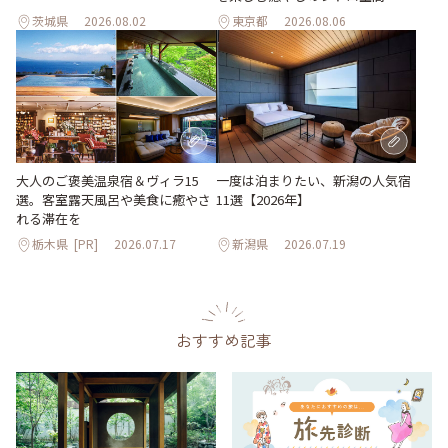
茨城県
2026.08.02
東京都
2026.08.06
大人のご褒美温泉宿＆ヴィラ15
一度は泊まりたい、新潟の人気宿
選。客室露天風呂や美食に癒やさ
11選【2026年】
れる滞在を
栃木県
[PR]
2026.07.17
新潟県
2026.07.19
おすすめ記事