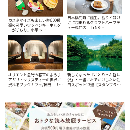
日本橋兜町に誕生。香りと静け
カスタマイズも楽しい!約500種
さに包まれるクラフトハーブテ
類の可愛いワッペンキーホルダ
ィー専門店「TYNK
ーがずらり。小平市
Kabutocho」 | ことりっぷ
「Kimamaya T&K」 | ことりっ
ぷ
オリエント急行の客車のよう♪
新しくなった「ことりっぷ軽井
アガサ・クリスティーの世界に
沢」と一緒におでかけしたい注
浸れるブックカフェ/神田「サロ
目スポット13選【スタンプラリ
ンクリスティ」 | ことりっぷ
ー開催中】 | ことりっぷ