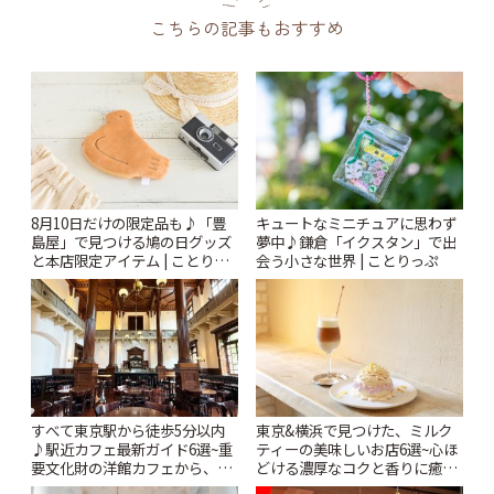
こちらの記事もおすすめ
8月10日だけの限定品も♪「豊
キュートなミニチュアに思わず
島屋」で見つける鳩の日グッズ
夢中♪鎌倉「イクスタン」で出
と本店限定アイテム | ことりっ
会う小さな世界 | ことりっぷ
ぷ
すべて東京駅から徒歩5分以内
東京&横浜で見つけた、ミルク
♪駅近カフェ最新ガイド6選~重
ティーの美味しいお店6選~心ほ
要文化財の洋館カフェから、改
どける濃厚なコクと香りに癒や
札すぐのレトロ喫茶まで~ | こと
されるティータイム~ | ことりっ