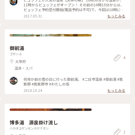
11時からビュッフェがオープン！ その前の10時15分からは、
ビュッフェ予約受付開始(電話予約は不可)で、今回は10時に着
いて４番目。 温泉とビュッフェセットで2200円。 地元の有機
2017.05.31
もっとみる
野菜を使ったサラダが大人気で、スモークチキンとベビーリー
フのサラダ、トマトとモッツァレラチーズの重ねサラダ、じゃ
こと生ほうれん草と豆腐のサラダなど、数種類のサラダを頂き
ました。 また、その場で手打ちの蕎麦や、羽釜で炊いた数種
類のごはんも美味しくて。 その中の浅利と山菜のおこわを頂
きました。 また、スイーツや飲み物も充実！ 種類がありすぎ
御前湯
て、いつも全部制覇することが出来ないのが残念……。 お風呂
に入らず食事だけの人たちも多く、２時間待ちもしばし
ゴゼンユ
4
ば……。 今回は、お風呂に入り、ビュッフェでランチ、そして
太宰府
リフレクソロジーでまったりとした時間を過ごすことができま
した。
温泉・スパ
何年か前の雪の日に行った御前湯。 #二日市温泉 #御前湯 #筑
紫野 #筑紫野市 #わたしの街
2018.10.24
もっとみる
博多湯 源泉掛け流し
ハカタユゲンセンカケナガシ
2