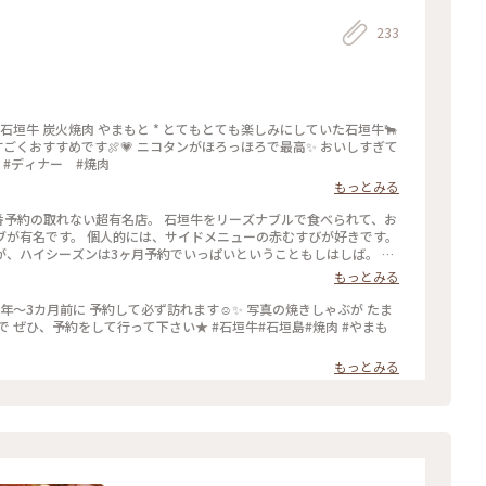
233
 * 石垣牛 炭火焼肉 やまもと * とてもとても楽しみにしていた石垣牛🐂
ごくおすすめです🍖💗 ニコタンがほろっほろで最高✨ おいしすぎて
垣島 #ディナー #焼肉
もっとみる
番予約の取れない超有名店。 石垣牛をリーズナブルで食べられて、お
ブが有名です。 個人的には、サイドメニューの赤むすびが好きです。
が、ハイシーズンは3ヶ月予約でいっぱいということもしはしば。 私
ちょうど良い時間はいっぱいもあります。 行かれる際はかなり早め
もっとみる
間帯も早めではないと人気部位は完売になります。 #人気店#焼肉#石
年〜3カ月前に 予約して必ず訪れます☺️✨ 写真の焼きしゃぶが たま
 ぜひ、予約をして行って下さい★ #石垣牛#石垣島#焼肉 #やまも
もっとみる