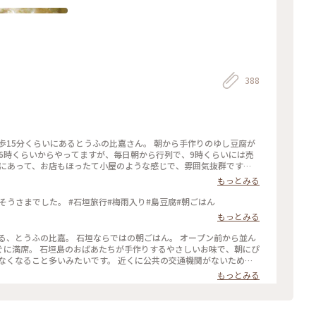
388
徒歩15分くらいにあるとうふの比嘉さん。 朝から手作りのゆし豆腐が
朝6時くらいからやってますが、毎日朝から行列で、9時くらいには売
にあって、お店もほったて小屋のような感じで、雰囲気抜群です😄 #
もっとみる
そうさまでした。 #石垣旅行#梅雨入り#島豆腐#朝ごはん
もっとみる
る、とうふの比嘉。 石垣ならではの朝ごはん。 オープン前から並ん
すぐに満席。 石垣島のおばあたちが手作りするやさしいお味で、朝にぴ
なくなること多いみたいです。 近くに公共の交通機関がないため、
🚘 本当に周りに何にもなく、吹きっさらしで雰囲気も最高です✨ #
もっとみる