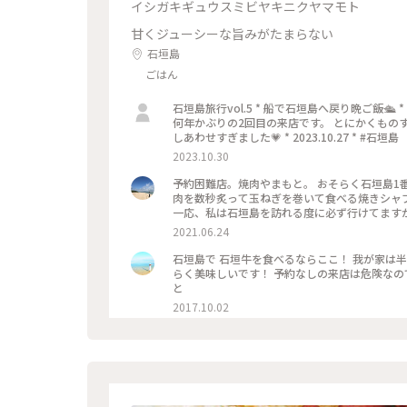
イシガキギュウスミビヤキニクヤマモト
甘くジューシーな旨みがたまらない
石垣島
ごはん
石垣島旅行vol.5 * 船で石垣島へ戻り晩ご飯🛳
何年かぶりの2回目の来店です。 とにかくものす
しあわせすぎました💗 * 2023.10.27 * #石
2023.10.30
予約困難店。焼肉やまもと。 おそらく石垣島1
肉を数秒炙って玉ねぎを巻いて食べる焼きシャ
一応、私は石垣島を訪れる度に必ず行けてます
も毎回2〜3ヶ月前には予約しますが、それでも
2021.06.24
の予約をすることをおすすめします。 あと、時
垣島#百名店
石垣島で 石垣牛を食べるならここ！ 我が家は半
らく美味しいです！ 予約なしの来店は危険なので
と
2017.10.02