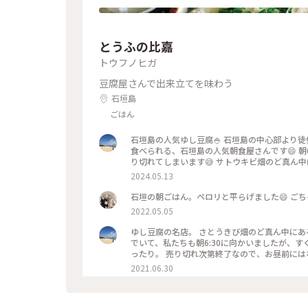
とうふの比嘉
トウフノヒガ
豆腐屋さんで出来立てを味わう
石垣島
ごはん
石垣島の人気ゆし豆腐🍚 石垣島の中心部より
食べられる、石垣島の人気朝食屋さんです😄 
り切れてしまいます😅 サトウキビ畑のど真ん中
沖縄 #石垣島 #朝食
2024.05.13
石垣の朝ごはん。ペロリと平らげました😄 ごち
2022.05.05
ゆし豆腐の名店。 さとうきび畑のど真ん中にあ
でいて、私たちも朝6:30に向かいましたが、
ったり。 売り切れ次第終了なので、お昼前には
レンタカーもしくは、タクシーが良いと思います
2021.06.30
朝ごはん#石垣島#沖縄