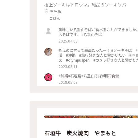
極上ソーキはトロウマ。絶品のソーキソバ
石垣島
ごはん
美味しい八重山そばが食べることができました
おそばです。 #八重山そば
2025.04.08
控えめに言って最高だったー！ #ソーキそば #沖縄そば #沖縄旅行 #沖縄観光 #食べ歩き #麺スタグラム #麺
活 #沖縄 #旅行好きな人と繋がりたい #写
ス #olympuspen #カメラ好きな人と繋がりたい 
メ #行列のできる店 #jalan_travel #Myこ
2023.03.11
#沖縄#石垣島#八重山そば#明石食堂
2018.05.03
石垣牛 炭火焼肉 やまもと