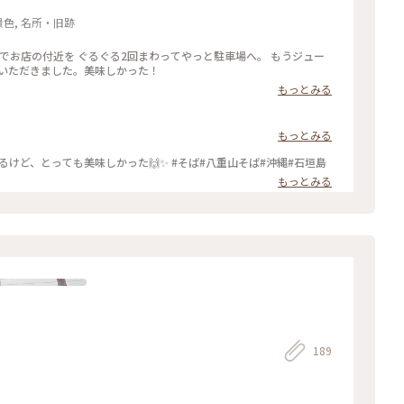
景色, 名所・旧跡
いでお店の付近を ぐるぐる2回まわってやっと駐車場へ。 もうジュー
けいただきました。美味しかった！
もっとみる
もっとみる
食べてみたかった八重山そば😋🍜 あっさりしてるけど、とっても美味しかった🙌✨ #そば#八重山そば#沖縄#石垣島
もっとみる
189