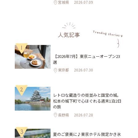
宮城県
2026.07.09
人気記事
1
【2026年7月】東京ニューオープン23
選
東京都
2026.07.30
2
レトロな蔵造りの街並みと国宝の城。
松本の城下町で心ほぐれる週末1泊2日
の旅
長野県
2026.07.28
3
夏のご褒美に♪東京ホテル限定かき氷