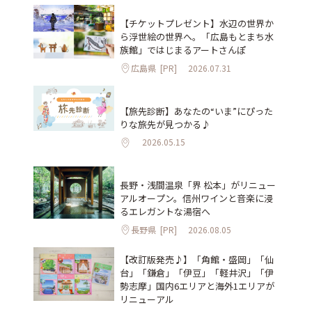
【チケットプレゼント】水辺の世界か
ら浮世絵の世界へ。「広島もとまち水
族館」ではじまるアートさんぽ
広島県
[PR]
2026.07.31
【旅先診断】あなたの“いま”にぴった
りな旅先が見つかる♪
2026.05.15
長野・浅間温泉「界 松本」がリニュー
アルオープン。信州ワインと音楽に浸
るエレガントな湯宿へ
長野県
[PR]
2026.08.05
【改訂版発売♪】「角館・盛岡」「仙
台」「鎌倉」「伊豆」「軽井沢」「伊
勢志摩」国内6エリアと海外1エリアが
リニューアル