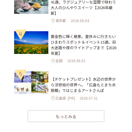
41選。ラグジュアリーな空間で味わう
大人のひんやりスイーツ【2026年最
新】
東京都
2026.08.04
4
黄金色に輝く絶景。夏休みに行きたい
ひまわりスポット＆イベント15選。巨
大迷路や夜のライトアップまで【2026
年夏】
全国
2026.08.01
5
【チケットプレゼント】水辺の世界か
ら浮世絵の世界へ。「広島もとまち水
族館」ではじまるアートさんぽ
広島県
[PR]
2026.07.31
もっとみる