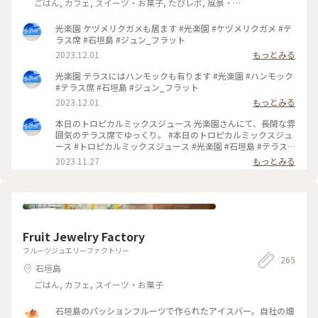
ごはん, カフェ, スイーツ・お菓子, たびレポ, 風景・
景色, 名所・旧跡
光楽園 ケヅメリクガメも居ます #光楽園 #ケヅメリクガメ #テ
ラス席 #石垣島 #ジュン_フラット
2023.12.01
もっとみる
光楽園 テラスにはハンモックも有ります #光楽園 #ハンモック
#テラス席 #石垣島 #ジュン_フラット
2023.12.01
もっとみる
本日のトロピカルミックスジュース 光楽園さんにて、長閑な雰
囲気のテラス席でゆっくり。 #本日のトロピカルミックスジュ
ース #トロピカルミックスジュース #光楽園 #石垣島 #テラス
席 #ジュン_フラット
2023.11.27
もっとみる
Fruit Jewelry Factory
フルーツジュエリーファクトリー
265
石垣島
ごはん, カフェ, スイーツ・お菓子
石垣島のパッションフルーツで作られたアイスバー。自社の畑