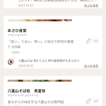
しいです！ 予約なしの来店は危険なので ぜひ、予約をして行
す。 あと、時間帯も早めではないと人気部位は完売になりま
って下さい★ #石垣牛#石垣島#焼肉 #やまもと
2017.10.02
もっとみる
す。 #人気店#焼肉#石垣島#百名店
あさひ食堂
アサヒショクドウ
227
「安い、うまい、早い」と地元で評判の食堂
石垣島
ごはん
八重山そば 具たくさん 町の食堂感がたまらない
2016.09.25
もっとみる
八重山そば処 来夏世
ヤエヤマソバドコロクナツユ
227
昔ながらの味を守る八重山そば専門店