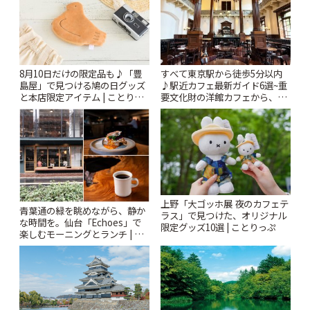
8月10日だけの限定品も♪「豊
すべて東京駅から徒歩5分以内
島屋」で見つける鳩の日グッズ
♪駅近カフェ最新ガイド6選~重
と本店限定アイテム | ことりっ
要文化財の洋館カフェから、改
ぷ
札すぐのレトロ喫茶まで~ | こと
りっぷ
上野「大ゴッホ展 夜のカフェテ
青葉通の緑を眺めながら、静か
ラス」で見つけた、オリジナル
な時間を。仙台「Echoes」で
限定グッズ10選 | ことりっぷ
楽しむモーニングとランチ | こ
とりっぷ