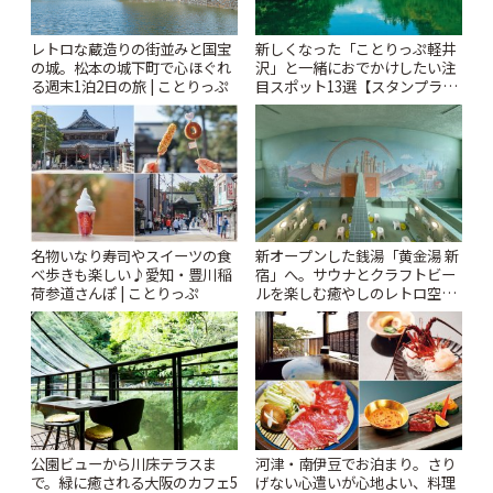
レトロな蔵造りの街並みと国宝
新しくなった「ことりっぷ軽井
の城。松本の城下町で心ほぐれ
沢」と一緒におでかけしたい注
る週末1泊2日の旅 | ことりっぷ
目スポット13選【スタンプラリ
ー開催中】 | ことりっぷ
名物いなり寿司やスイーツの食
新オープンした銭湯「黄金湯 新
べ歩きも楽しい♪愛知・豊川稲
宿」へ。サウナとクラフトビー
荷参道さんぽ | ことりっぷ
ルを楽しむ癒やしのレトロ空間
| ことりっぷ
公園ビューから川床テラスま
河津・南伊豆でお泊まり。さり
で。緑に癒される大阪のカフェ5
げない心遣いが心地よい、料理