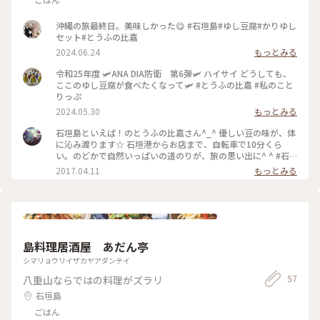
沖縄の旅最終日。美味しかった😋 #石垣島#ゆし豆腐#かりゆし
セット#とうふの比嘉
2024.06.24
もっとみる
令和25年度 🛩️ANA DIA防衛 第6弾🛩️ ハイサイ どうしても、
ここのゆし豆腐が食べたくなって🛩️ #とうふの比嘉 #私のこと
りっぷ
2024.05.30
もっとみる
石垣島といえば！のとうふの比嘉さん^_^ 優しい豆の味が、体
に沁み渡ります☆ 石垣港からお店まで、自転車で10分くら
い。のどかで自然いっぱいの道のりが、旅の思い出に^ ^ #石
垣島
2017.04.11
もっとみる
島料理居酒屋 あだん亭
シマリョウリイザカヤアダンテイ
57
八重山ならではの料理がズラリ
石垣島
ごはん