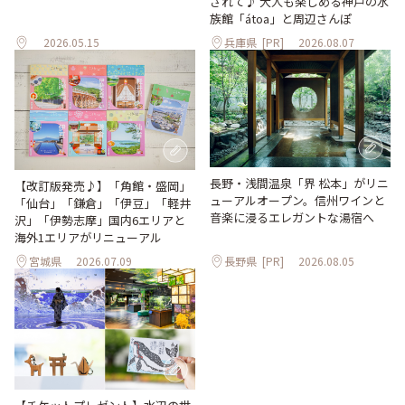
されて♪ 大人も楽しめる神戸の水
族館「átoa」と周辺さんぽ
2026.05.15
兵庫県
[PR]
2026.08.07
長野・浅間温泉「界 松本」がリニ
【改訂版発売♪】「角館・盛岡」
ューアルオープン。信州ワインと
「仙台」「鎌倉」「伊豆」「軽井
音楽に浸るエレガントな湯宿へ
沢」「伊勢志摩」国内6エリアと
海外1エリアがリニューアル
宮城県
2026.07.09
長野県
[PR]
2026.08.05