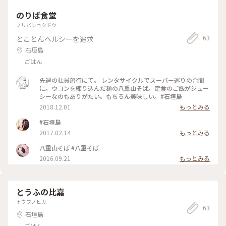
のりば食堂
ノリバショクドウ
63
とことんヘルシーを追求
石垣島
ごはん
先週の社員旅行にて。 レンタサイクルでスーパー巡りの合間
に。ウコンを練り込んだ麺の八重山そば。定食のご飯がジュー
シーなのもありがたい。もちろん美味しい。#石垣島
2018.12.01
もっとみる
#石垣島
2017.02.14
もっとみる
八重山そば #八重そば
2016.09.21
もっとみる
とうふの比嘉
トウフノヒガ
63
石垣島
ごはん