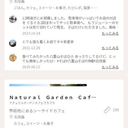
石垣島
ごはん, カフェ, スイーツ・お菓子, たびレポ, 風景・
景色, 名所・旧跡
12時過ぎにお邪魔しました。 駐車場がいっぱいでお店の付近
を ぐるぐる2回まわってやっと駐車場へ。 もうジューシーのセ
ットは売り切れていて残念、 そばだけいただきました。美味
しかった！
2023.10.24
もっとみる
とても落ち着くお店です＃来夏世
2021.12.28
もっとみる
食べてみたかった八重山そば😋🍜 あっさりしてるけど、とっ
ても美味しかった🙌✨ #そば#八重山そば#沖縄#石垣島
2020.08.12
もっとみる
Ｎａｔｕｒａｌ Ｇａｒｄｅｎ Ｃａｆ
ｅ ＰＵＦＦ ＰＵＦＦ
ナチュラルガーデンカフェプカプカ
190
市街地にあるシーサイドカフェ
石垣島
カフェ, スイーツ・お菓子