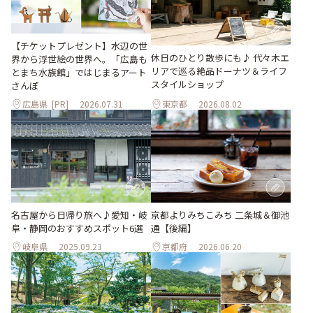
【チケットプレゼント】水辺の世
休日のひとり散歩にも♪ 代々木エ
界から浮世絵の世界へ。「広島も
リアで巡る絶品ドーナツ＆ライフ
とまち水族館」ではじまるアート
スタイルショップ
さんぽ
広島県
[PR]
2026.07.31
東京都
2026.08.02
名古屋から日帰り旅へ♪愛知・岐
京都よりみちこみち 二条城＆御池
阜・静岡のおすすめスポット6選
通【後編】
岐阜県
2025.09.23
京都府
2026.06.20