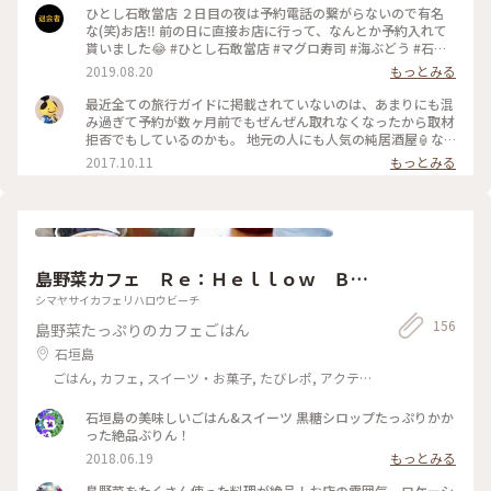
れぞれ680円と破格の安さ🫢 まぐろ専門店のため、お刺身や、
ひとし石敢當店 ２日目の夜は予約電話の繋がらないので有名
お寿司(一貫から頼めます)なども安いし、新鮮🐟 そりゃ、おい
な(笑)お店‼️ 前の日に直接お店に行って、なんとか予約入れて
しくて、安ければ、予約取れないのも納得😅 何となく、繋が
貰いました😂 #ひとし石敢當店 #マグロ寿司 #海ぶどう #石垣
りやすい時間帯が知れたので、次もがんばって予約したいと思
牛の握り #石垣島
2019.08.20
もっとみる
います😄 #沖縄 #石垣島 #ご飯#居酒屋
最近全ての旅行ガイドに掲載されていないのは、あまりにも混
み過ぎて予約が数ヶ月前でもぜんぜん取れなくなったから取材
拒否でもしているのかも。 地元の人にも人気の純居酒屋🏮な
のに、酒もろくに飲まない子連れの観光客が増えているから。
2017.10.11
もっとみる
そして‘ことりっぷ女子’からは嫌われるだろうけど、あえて言
います。ここは居酒屋です。酒飲めよ。カフェでもご飯屋さん
でもないから。 #石垣島 #離島旅 #居酒屋
島野菜カフェ Ｒｅ：Ｈｅｌｌｏｗ Ｂｅ
ａｃｈ
シマヤサイカフェリハロウビーチ
156
島野菜たっぷりのカフェごはん
石垣島
ごはん, カフェ, スイーツ・お菓子, たびレポ, アクテ
ィビティ・体験, 風景・景色
石垣島の美味しいごはん&スイーツ 黒糖シロップたっぷりかか
った絶品ぶりん！
2018.06.19
もっとみる
島野菜をたくさん使った料理が絶品！お店の雰囲気、ロケーシ