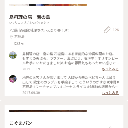
島料理の店 南の島
シマリョウリノミセパイヌシマ
126
八重山家庭料理をたっぷり楽しむ
石垣島
ごはん
島料理の店 南の島 石垣島にある家庭的な沖縄料理のお店。
もずくの天ぷら、ラフテー、海ぶどう、石垣牛！オリオンビー
ル片手にいただきました笑 お店の雰囲気もあったかい感じで
最高です♪ #石垣島 #南の島 #オリオンビール最高
2019.11.19
もっとみる
地元のお客さんが歌い出して 大阪から来たベビちゃんは踊り
出して 欧米のカップルも手拍子して こういうのがすき #沖縄 #
石垣島 #フーチャンプル #ゴーヤスライス #4年前の記憶からか
わってないお店 #お店の名前初めて知った
2017.09.30
もっとみる
こぐまパン