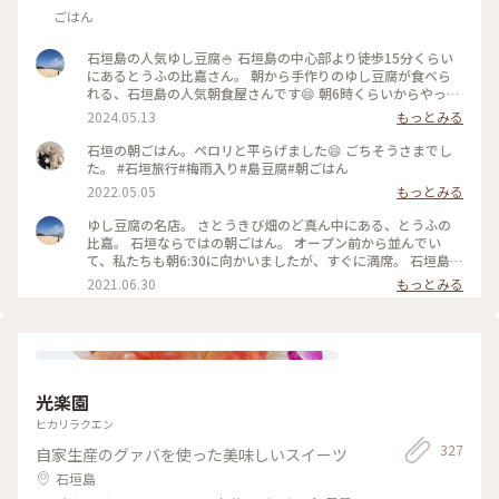
ごはん
石垣島の人気ゆし豆腐🍚 石垣島の中心部より徒歩15分くらい
にあるとうふの比嘉さん。 朝から手作りのゆし豆腐が食べら
れる、石垣島の人気朝食屋さんです😄 朝6時くらいからやって
ますが、毎日朝から行列で、9時くらいには売り切れてしまい
2024.05.13
もっとみる
ます😅 サトウキビ畑のど真ん中にあって、お店もほったて小
屋のような感じで、雰囲気抜群です😄 #沖縄 #石垣島 #朝食
石垣の朝ごはん。ペロリと平らげました😄 ごちそうさまでし
た。 #石垣旅行#梅雨入り#島豆腐#朝ごはん
2022.05.05
もっとみる
ゆし豆腐の名店。 さとうきび畑のど真ん中にある、とうふの
比嘉。 石垣ならではの朝ごはん。 オープン前から並んでい
て、私たちも朝6:30に向かいましたが、すぐに満席。 石垣島の
おばあたちが手作りするやさしいお味で、朝にぴったり。 売
2021.06.30
もっとみる
り切れ次第終了なので、お昼前にはなくなること多いみたいで
す。 近くに公共の交通機関がないため、レンタカーもしくは、
タクシーが良いと思います🚘 本当に周りに何にもなく、吹きっ
さらしで雰囲気も最高です✨ #朝ごはん#石垣島#沖縄
光楽園
ヒカリラクエン
327
自家生産のグァバを使った美味しいスイーツ
石垣島