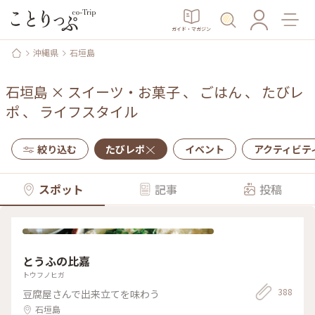
ガイド・マガジン
沖縄県
石垣島
石垣島
×
スイーツ・お菓子
、
ごはん
、
たびレ
ポ
、
ライフスタイル
絞り込む
たびレポ
イベント
アクティビテ
スポット
記事
投稿
とうふの比嘉
トウフノヒガ
388
豆腐屋さんで出来立てを味わう
石垣島