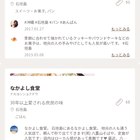
95
石垣島
スイーツ・お菓子, パン
#沖縄 #石垣島 #パン #あんぱん
2017.01.27
もっとみる
季節に合わせて焼かれているクッキーやパウンドケーキなどの
お菓子は、地元の人の手みやげとしても人気が高いです。 #石
垣島
2015.05.08
もっとみる
なかよし食堂
ナカヨシショクドウ
68
30年以上愛される庶民の味
石垣島
ごはん
なかよし食堂。 石垣島にあるなかよし食堂。 地元の人も通う
人気店で、頼んで秒で出ててきます(笑) 八重山そばや、定食が
人気です✨ 店内はローカル感があって素敵です❤️ 最近、八重