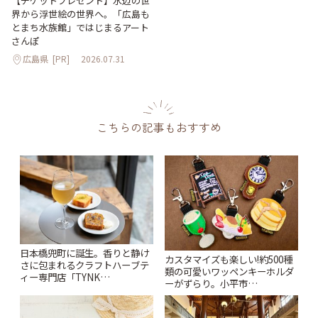
【チケットプレゼント】水辺の世
界から浮世絵の世界へ。「広島も
とまち水族館」ではじまるアート
さんぽ
広島県
[PR]
2026.07.31
こちらの記事もおすすめ
日本橋兜町に誕生。香りと静け
カスタマイズも楽しい!約500種
さに包まれるクラフトハーブテ
類の可愛いワッペンキーホルダ
ィー専門店「TYNK
ーがずらり。小平市
Kabutocho」 | ことりっぷ
「Kimamaya T&K」 | ことりっ
ぷ