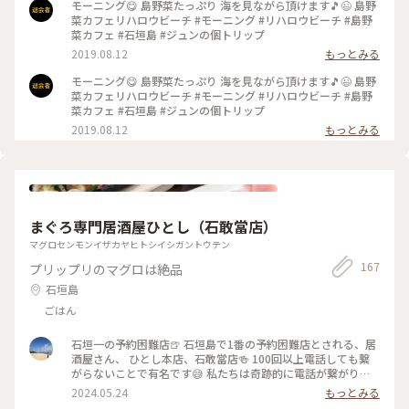
モーニング😋 島野菜たっぷり 海を見ながら頂けます🎵😉 島野
菜カフェリハロウビーチ #モーニング #リハロウビーチ #島野
菜カフェ #石垣島 #ジュンの個トリップ
2019.08.12
もっとみる
モーニング😋 島野菜たっぷり 海を見ながら頂けます🎵😉 島野
菜カフェリハロウビーチ #モーニング #リハロウビーチ #島野
菜カフェ #石垣島 #ジュンの個トリップ
2019.08.12
もっとみる
まぐろ専門居酒屋ひとし（石敢當店）
マグロセンモンイザカヤヒトシイシガントウテン
167
プリップリのマグロは絶品
石垣島
ごはん
石垣一の予約困難店🍺 石垣島で1番の予約困難店とされる、居
酒屋さん、 ひとし本店、石敢當店🍻 100回以上電話しても繋
がらないことで有名です😅 私たちは奇跡的に電話が繋がり行
くことができました📞✨ 有名なのが、写真のイカ墨チャーハ
2024.05.24
もっとみる
ン、うにソーメンチャンプルー🦑 2人前以上あって、なんとそ