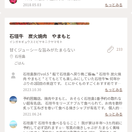
メ #行列のできる店 #jalan_travel #Myことりっぷ
2018.05.03
もっとみる
石垣牛 炭火焼肉 やまもと
イシガキギュウスミビヤキニクヤマモト
233
甘くジューシーな旨みがたまらない
石垣島
ごはん
石垣島旅行vol.5 * 船で石垣島へ戻り晩ご飯🛳 * 石垣牛 炭火焼
肉 やまもと * とてもとても楽しみにしていた石垣牛🐂 何年か
ぶりの2回目の来店です。 とにかくものすごくおすすめです🍖
💗 ニコタンがほろっほろで最高✨ おいしすぎてしあわせすぎ
2023.10.30
もっとみる
ました💗 * 2023.10.27 * #石垣島 #ディナー #焼肉
予約困難店。焼肉やまもと。 おそらく石垣島1番予約の取れな
い超有名店。 石垣牛をリーズナブルで食べられて、お肉を数秒
炙って玉ねぎを巻いて食べる焼きシャブが有名です。 個人的に
は、サイドメニューの赤むすびが好きです。 一応、私は石垣島
2021.06.24
もっとみる
を訪れる度に必ず行けてますが、ハイシーズンは3ヶ月予約で
いっぱいということもしはしば。 私も毎回2〜3ヶ月前には予
石垣島で 石垣牛を食べるならここ！ 我が家は半年〜3カ月前に
約しますが、それでもちょうど良い時間はいっぱいもありま
予約して必ず訪れます☺️✨ 写真の焼きしゃぶが たまらく美味
す。 行かれる際はかなり早めの予約をすることをおすすめしま