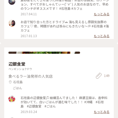
ョン、すべてがおしゃんてぃー(ﾟ∀ﾟ) 人気のお店なので、早め
のランチがオススメです！ #石垣島 #カフェ
2017.04.11
もっとみる
お店で知り合った方とドライブ🚗 海も見えるし雰囲気抜群の
カフェ♡ 夜、時間があれば呑みにもきたいな～💭 #石垣島 #海
カフェ
2017.01.13
もっとみる
辺銀食堂
ペンギンショクドウ
149
食べるラー油発祥の人気店
石垣島
ごはん
石垣島の辺銀食堂♫ 結構混んでました！ 麻婆豆腐は、香辛料
が効いてて、白いごはんが進む味でした！！ #沖縄 #石垣
島 #辺銀食堂 #ごはん
2019.03.24
もっとみる