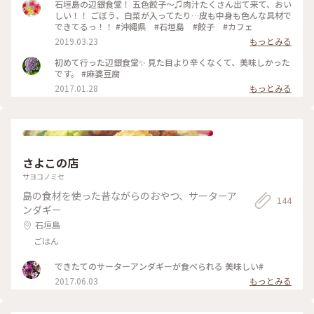
石垣島の辺銀食堂！ 五色餃子〜♫肉汁たくさん出て来て、おい
しい！！ ごぼう、白菜が入ってたり…皮も中身も色んな具材で
できてるっ！！ #沖縄県 #石垣島 #餃子 #カフェ
2019.03.23
もっとみる
初めて行った辺銀食堂✨ 見た目より辛くなくて、美味しかった
です。 #麻婆豆腐
2017.01.28
もっとみる
さよこの店
サヨコノミセ
島の食材を使った昔ながらのおやつ、サーターア
144
ンダギー
石垣島
ごはん
できたてのサーターアンダギーが食べられる 美味しい#
2017.06.03
もっとみる