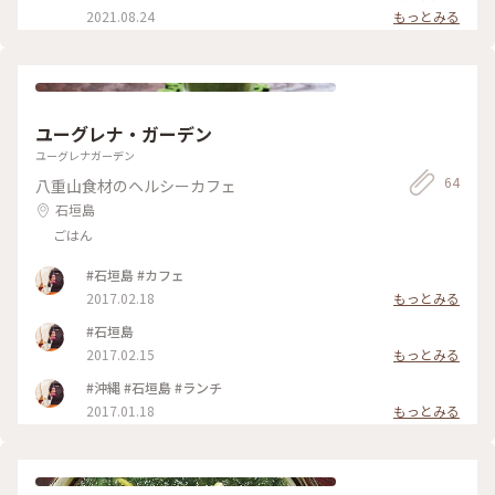
山そばが食べたくて禁断症状気味。。。😑 沖縄本島、宮古
2021.08.24
もっとみる
島、石垣島とそばの食べ比べもおもしろいです✨ #石垣島#グ
ルメ
ユーグレナ・ガーデン
ユーグレナガーデン
64
八重山食材のヘルシーカフェ
石垣島
ごはん
#石垣島 #カフェ
2017.02.18
もっとみる
#石垣島
2017.02.15
もっとみる
#沖縄 #石垣島 #ランチ
2017.01.18
もっとみる