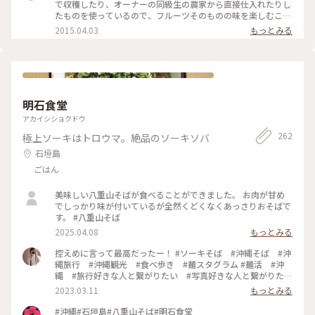
で収穫したり、オーナーの同級生の農家から直接仕入れたりし
たものを使っているので、フルーツそのものの味を楽しむこと
ができます。 #石垣島 #フルーツ
2015.04.03
もっとみる
明石食堂
アカイシショクドウ
262
極上ソーキはトロウマ。絶品のソーキソバ
石垣島
ごはん
美味しい八重山そばが食べることができました。 お肉が甘め
でしっかり味が付いているが全然くどくなくあっさりおそばで
す。 #八重山そば
2025.04.08
もっとみる
控えめに言って最高だったー！ #ソーキそば #沖縄そば #沖
縄旅行 #沖縄観光 #食べ歩き #麺スタグラム #麺活 #沖
縄 #旅行好きな人と繋がりたい #写真好きな人と繋がりた
い #福岡写真部 #福岡カメラ部 #オリンパス
2023.03.11
もっとみる
#olympuspen #カメラ好きな人と繋がりたい
#retrip_gourmet #sucle_gourmet #明石食堂 #ご当地グル
#沖縄#石垣島#八重山そば#明石食堂