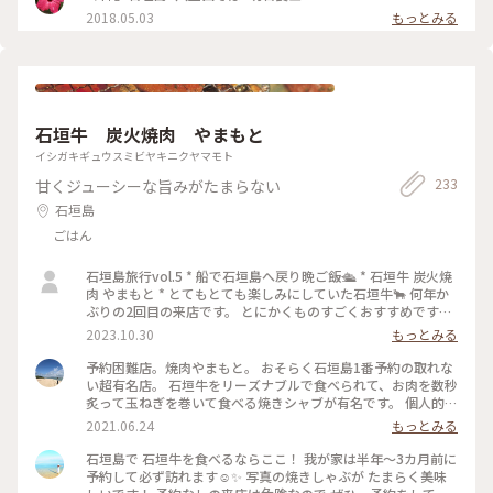
メ #行列のできる店 #jalan_travel #Myことりっぷ
2018.05.03
もっとみる
石垣牛 炭火焼肉 やまもと
イシガキギュウスミビヤキニクヤマモト
233
甘くジューシーな旨みがたまらない
石垣島
ごはん
石垣島旅行vol.5 * 船で石垣島へ戻り晩ご飯🛳 * 石垣牛 炭火焼
肉 やまもと * とてもとても楽しみにしていた石垣牛🐂 何年か
ぶりの2回目の来店です。 とにかくものすごくおすすめです🍖
💗 ニコタンがほろっほろで最高✨ おいしすぎてしあわせすぎ
2023.10.30
もっとみる
ました💗 * 2023.10.27 * #石垣島 #ディナー #焼肉
予約困難店。焼肉やまもと。 おそらく石垣島1番予約の取れな
い超有名店。 石垣牛をリーズナブルで食べられて、お肉を数秒
炙って玉ねぎを巻いて食べる焼きシャブが有名です。 個人的に
は、サイドメニューの赤むすびが好きです。 一応、私は石垣島
2021.06.24
もっとみる
を訪れる度に必ず行けてますが、ハイシーズンは3ヶ月予約で
いっぱいということもしはしば。 私も毎回2〜3ヶ月前には予
石垣島で 石垣牛を食べるならここ！ 我が家は半年〜3カ月前に
約しますが、それでもちょうど良い時間はいっぱいもありま
予約して必ず訪れます☺️✨ 写真の焼きしゃぶが たまらく美味
す。 行かれる際はかなり早めの予約をすることをおすすめしま