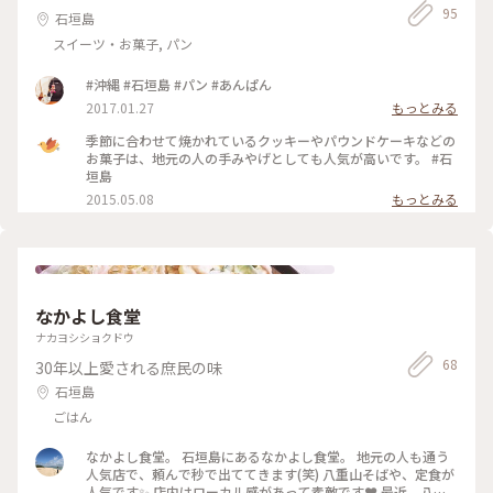
95
石垣島
スイーツ・お菓子, パン
#沖縄 #石垣島 #パン #あんぱん
2017.01.27
もっとみる
季節に合わせて焼かれているクッキーやパウンドケーキなどの
お菓子は、地元の人の手みやげとしても人気が高いです。 #石
垣島
2015.05.08
もっとみる
なかよし食堂
ナカヨシショクドウ
68
30年以上愛される庶民の味
石垣島
ごはん
なかよし食堂。 石垣島にあるなかよし食堂。 地元の人も通う
人気店で、頼んで秒で出ててきます(笑) 八重山そばや、定食が
人気です✨ 店内はローカル感があって素敵です❤️ 最近、八重