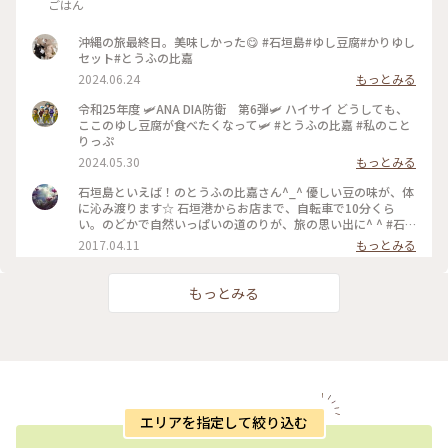
ごはん
沖縄の旅最終日。美味しかった😋 #石垣島#ゆし豆腐#かりゆし
セット#とうふの比嘉
2024.06.24
もっとみる
令和25年度 🛩️ANA DIA防衛 第6弾🛩️ ハイサイ どうしても、
ここのゆし豆腐が食べたくなって🛩️ #とうふの比嘉 #私のこと
りっぷ
2024.05.30
もっとみる
石垣島といえば！のとうふの比嘉さん^_^ 優しい豆の味が、体
に沁み渡ります☆ 石垣港からお店まで、自転車で10分くら
い。のどかで自然いっぱいの道のりが、旅の思い出に^ ^ #石
垣島
2017.04.11
もっとみる
もっとみる
エリアを指定して絞り込む