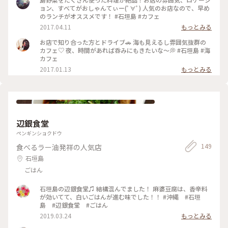
ョン、すべてがおしゃんてぃー(ﾟ∀ﾟ) 人気のお店なので、早め
のランチがオススメです！ #石垣島 #カフェ
2017.04.11
もっとみる
お店で知り合った方とドライブ🚗 海も見えるし雰囲気抜群の
カフェ♡ 夜、時間があれば呑みにもきたいな～💭 #石垣島 #海
カフェ
2017.01.13
もっとみる
辺銀食堂
ペンギンショクドウ
149
食べるラー油発祥の人気店
石垣島
ごはん
石垣島の辺銀食堂♫ 結構混んでました！ 麻婆豆腐は、香辛料
が効いてて、白いごはんが進む味でした！！ #沖縄 #石垣
島 #辺銀食堂 #ごはん
2019.03.24
もっとみる