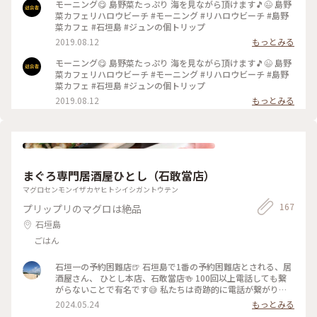
モーニング😋 島野菜たっぷり 海を見ながら頂けます🎵😉 島野
菜カフェリハロウビーチ #モーニング #リハロウビーチ #島野
菜カフェ #石垣島 #ジュンの個トリップ
2019.08.12
もっとみる
モーニング😋 島野菜たっぷり 海を見ながら頂けます🎵😉 島野
菜カフェリハロウビーチ #モーニング #リハロウビーチ #島野
菜カフェ #石垣島 #ジュンの個トリップ
2019.08.12
もっとみる
まぐろ専門居酒屋ひとし（石敢當店）
マグロセンモンイザカヤヒトシイシガントウテン
167
プリップリのマグロは絶品
石垣島
ごはん
石垣一の予約困難店🍺 石垣島で1番の予約困難店とされる、居
酒屋さん、 ひとし本店、石敢當店🍻 100回以上電話しても繋
がらないことで有名です😅 私たちは奇跡的に電話が繋がり行
くことができました📞✨ 有名なのが、写真のイカ墨チャーハ
2024.05.24
もっとみる
ン、うにソーメンチャンプルー🦑 2人前以上あって、なんとそ