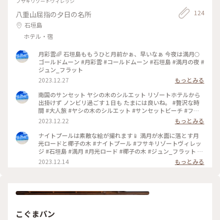
フサキリゾートヴィレッジ
124
八重山屈指の夕日の名所
石垣島
ホテル・宿
月彩雲🌈 石垣島ももうひと月前かぁ、早いなぁ 今夜は満月🌕
ゴールドムーン #月彩雲 #コールドムーン #石垣島 #満月の夜 #
ジュン_フラット
2023.12.27
もっとみる
南国のサンセット ヤシの木のシルエット リゾートホテルから
出掛けず ノンビリ過ごす１日も たまには良いね。 #贅沢な時
間 #大人旅 #ヤシの木のシルエット #サンセットビーチ #フサ
キリゾートヴィレッジ #リゾートホテル #ジュン_フラット
2023.12.22
もっとみる
ナイトプールは素敵な絵が撮れます📱 満月が水面に落とす月
光ロードと椰子の木 #ナイトプール #フサキリゾートヴィレッ
ジ #石垣島 #満月 #月光ロード #椰子の木 #ジュン_フラット #
スマホ写真
2023.12.14
もっとみる
こぐまパン