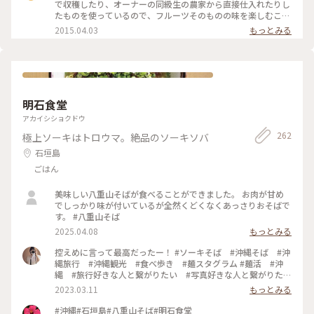
で収穫したり、オーナーの同級生の農家から直接仕入れたりし
たものを使っているので、フルーツそのものの味を楽しむこと
ができます。 #石垣島 #フルーツ
2015.04.03
もっとみる
明石食堂
アカイシショクドウ
262
極上ソーキはトロウマ。絶品のソーキソバ
石垣島
ごはん
美味しい八重山そばが食べることができました。 お肉が甘め
でしっかり味が付いているが全然くどくなくあっさりおそばで
す。 #八重山そば
2025.04.08
もっとみる
控えめに言って最高だったー！ #ソーキそば #沖縄そば #沖
縄旅行 #沖縄観光 #食べ歩き #麺スタグラム #麺活 #沖
縄 #旅行好きな人と繋がりたい #写真好きな人と繋がりた
い #福岡写真部 #福岡カメラ部 #オリンパス
2023.03.11
もっとみる
#olympuspen #カメラ好きな人と繋がりたい
#retrip_gourmet #sucle_gourmet #明石食堂 #ご当地グル
#沖縄#石垣島#八重山そば#明石食堂