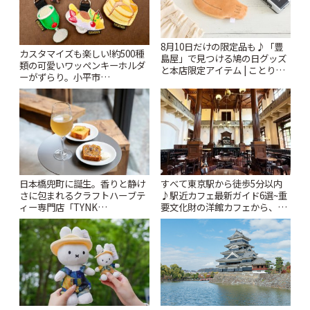
8月10日だけの限定品も♪「豊
カスタマイズも楽しい!約500種
島屋」で見つける鳩の日グッズ
類の可愛いワッペンキーホルダ
と本店限定アイテム | ことりっ
ーがずらり。小平市
ぷ
「Kimamaya T&K」 | ことりっ
ぷ
日本橋兜町に誕生。香りと静け
すべて東京駅から徒歩5分以内
さに包まれるクラフトハーブテ
♪駅近カフェ最新ガイド6選~重
ィー専門店「TYNK
要文化財の洋館カフェから、改
Kabutocho」 | ことりっぷ
札すぐのレトロ喫茶まで~ | こと
りっぷ