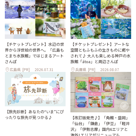
【チケットプレゼント】水辺の世
【チケットプレゼント】アートな
界から浮世絵の世界へ。「広島も
空間ともふもふの生きものに癒や
とまち水族館」ではじまるアート
されて♪ 大人も楽しめる神戸の水
さんぽ
族館「átoa」と周辺さんぽ
広島県
[PR]
2026.07.31
兵庫県
[PR]
2026.08.07
【旅先診断】あなたの“いま”にぴ
ったりな旅先が見つかる♪
【改訂版発売♪】「角館・盛岡」
「仙台」「鎌倉」「伊豆」「軽井
沢」「伊勢志摩」国内6エリアと
海外1エリアがリニューアル