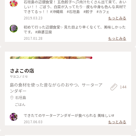
石垣島の辺銀食堂！ 五色餃子〜♫肉汁たくさん出て来て、おい
しい！！ ごぼう、白菜が入ってたり…皮も中身も色んな具材で
できてるっ！！ #沖縄県 #石垣島 #餃子 #カフェ
2019.03.23
もっとみる
初めて行った辺銀食堂✨ 見た目より辛くなくて、美味しかった
です。 #麻婆豆腐
2017.01.28
もっとみる
さよこの店
サヨコノミセ
島の食材を使った昔ながらのおやつ、サーターア
144
ンダギー
石垣島
ごはん
できたてのサーターアンダギーが食べられる 美味しい#
2017.06.03
もっとみる