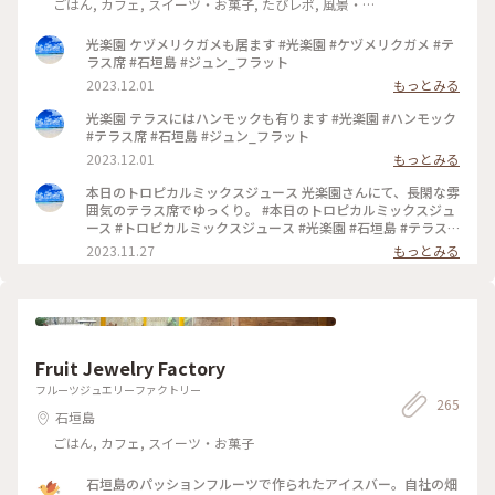
ごはん, カフェ, スイーツ・お菓子, たびレポ, 風景・
景色, 名所・旧跡
光楽園 ケヅメリクガメも居ます #光楽園 #ケヅメリクガメ #テ
ラス席 #石垣島 #ジュン_フラット
2023.12.01
もっとみる
光楽園 テラスにはハンモックも有ります #光楽園 #ハンモック
#テラス席 #石垣島 #ジュン_フラット
2023.12.01
もっとみる
本日のトロピカルミックスジュース 光楽園さんにて、長閑な雰
囲気のテラス席でゆっくり。 #本日のトロピカルミックスジュ
ース #トロピカルミックスジュース #光楽園 #石垣島 #テラス
席 #ジュン_フラット
2023.11.27
もっとみる
Fruit Jewelry Factory
フルーツジュエリーファクトリー
265
石垣島
ごはん, カフェ, スイーツ・お菓子
石垣島のパッションフルーツで作られたアイスバー。自社の畑