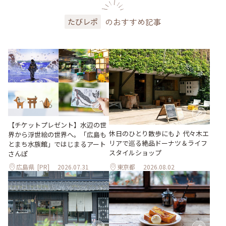
のおすすめ記事
たびレポ
【チケットプレゼント】水辺の世
休日のひとり散歩にも♪ 代々木エ
界から浮世絵の世界へ。「広島も
リアで巡る絶品ドーナツ＆ライフ
とまち水族館」ではじまるアート
スタイルショップ
さんぽ
広島県
[PR]
2026.07.31
東京都
2026.08.02