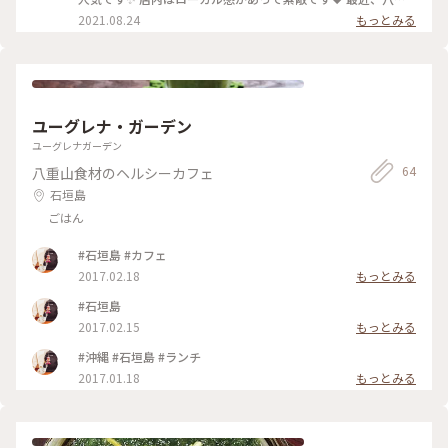
山そばが食べたくて禁断症状気味。。。😑 沖縄本島、宮古
2021.08.24
もっとみる
島、石垣島とそばの食べ比べもおもしろいです✨ #石垣島#グ
ルメ
ユーグレナ・ガーデン
ユーグレナガーデン
64
八重山食材のヘルシーカフェ
石垣島
ごはん
#石垣島 #カフェ
2017.02.18
もっとみる
#石垣島
2017.02.15
もっとみる
#沖縄 #石垣島 #ランチ
2017.01.18
もっとみる