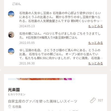
ごはん
石垣島の人気ゆし豆腐🍚 石垣島の中心部より徒歩15分くらい
にあるとうふの比嘉さん。 朝から手作りのゆし豆腐が食べら
れる、石垣島の人気朝食屋さんです😄 朝6時くらいからやって
ますが、毎日朝から行列で、9時くらいには売り切れてしまい
2024.05.13
もっとみる
ます😅 サトウキビ畑のど真ん中にあって、お店もほったて小
屋のような感じで、雰囲気抜群です😄 #沖縄 #石垣島 #朝食
石垣の朝ごはん。ペロリと平らげました😄 ごちそうさまでし
た。 #石垣旅行#梅雨入り#島豆腐#朝ごはん
2022.05.05
もっとみる
ゆし豆腐の名店。 さとうきび畑のど真ん中にある、とうふの
比嘉。 石垣ならではの朝ごはん。 オープン前から並んでい
て、私たちも朝6:30に向かいましたが、すぐに満席。 石垣島の
おばあたちが手作りするやさしいお味で、朝にぴったり。 売
2021.06.30
もっとみる
り切れ次第終了なので、お昼前にはなくなること多いみたいで
す。 近くに公共の交通機関がないため、レンタカーもしくは、
タクシーが良いと思います🚘 本当に周りに何にもなく、吹きっ
さらしで雰囲気も最高です✨ #朝ごはん#石垣島#沖縄
光楽園
ヒカリラクエン
327
自家生産のグァバを使った美味しいスイーツ
石垣島