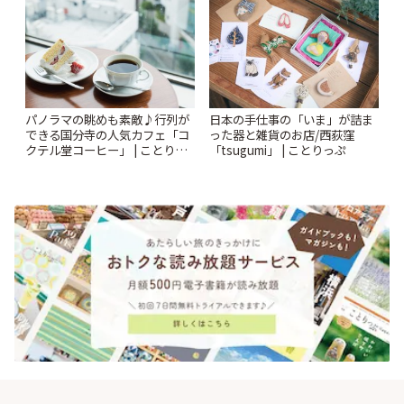
パノラマの眺めも素敵♪行列が
日本の手仕事の「いま」が詰ま
できる国分寺の人気カフェ「コ
った器と雑貨のお店/西荻窪
クテル堂コーヒー」 | ことりっ
「tsugumi」 | ことりっぷ
ぷ