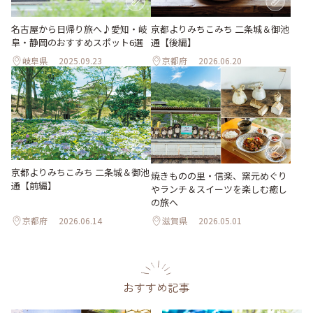
名古屋から日帰り旅へ♪愛知・岐
京都よりみちこみち 二条城＆御池
阜・静岡のおすすめスポット6選
通【後編】
岐阜県
2025.09.23
京都府
2026.06.20
京都よりみちこみち 二条城＆御池
焼きものの里・信楽、窯元めぐり
通【前編】
やランチ＆スイーツを楽しむ癒し
の旅へ
京都府
2026.06.14
滋賀県
2026.05.01
おすすめ記事