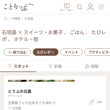
ガイド・マガジン
沖縄県
石垣島
石垣島
×
スイーツ・お菓子
、
ごはん
、
たびレ
ポ
、
ホテル・宿
絞り込む
たびレポ
イベント
アクティビテ
スポット
記事
投稿
とうふの比嘉
トウフノヒガ
388
豆腐屋さんで出来立てを味わう
石垣島