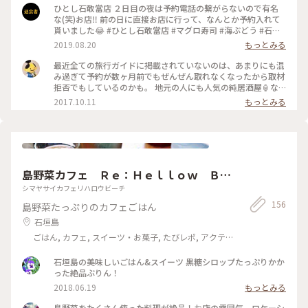
れぞれ680円と破格の安さ🫢 まぐろ専門店のため、お刺身や、
ひとし石敢當店 ２日目の夜は予約電話の繋がらないので有名
お寿司(一貫から頼めます)なども安いし、新鮮🐟 そりゃ、おい
な(笑)お店‼️ 前の日に直接お店に行って、なんとか予約入れて
しくて、安ければ、予約取れないのも納得😅 何となく、繋が
貰いました😂 #ひとし石敢當店 #マグロ寿司 #海ぶどう #石垣
りやすい時間帯が知れたので、次もがんばって予約したいと思
牛の握り #石垣島
2019.08.20
もっとみる
います😄 #沖縄 #石垣島 #ご飯#居酒屋
最近全ての旅行ガイドに掲載されていないのは、あまりにも混
み過ぎて予約が数ヶ月前でもぜんぜん取れなくなったから取材
拒否でもしているのかも。 地元の人にも人気の純居酒屋🏮な
のに、酒もろくに飲まない子連れの観光客が増えているから。
2017.10.11
もっとみる
そして‘ことりっぷ女子’からは嫌われるだろうけど、あえて言
います。ここは居酒屋です。酒飲めよ。カフェでもご飯屋さん
でもないから。 #石垣島 #離島旅 #居酒屋
島野菜カフェ Ｒｅ：Ｈｅｌｌｏｗ Ｂｅ
ａｃｈ
シマヤサイカフェリハロウビーチ
156
島野菜たっぷりのカフェごはん
石垣島
ごはん, カフェ, スイーツ・お菓子, たびレポ, アクテ
ィビティ・体験, 風景・景色
石垣島の美味しいごはん&スイーツ 黒糖シロップたっぷりかか
った絶品ぶりん！
2018.06.19
もっとみる
島野菜をたくさん使った料理が絶品！お店の雰囲気、ロケーシ