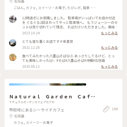
石垣島
ごはん, カフェ, スイーツ・お菓子, たびレポ, 風景・
景色, 名所・旧跡
12時過ぎにお邪魔しました。 駐車場がいっぱいでお店の付近
を ぐるぐる2回まわってやっと駐車場へ。 もうジューシーのセ
ットは売り切れていて残念、 そばだけいただきました。美味
しかった！
2023.10.24
もっとみる
とても落ち着くお店です＃来夏世
2021.12.28
もっとみる
食べてみたかった八重山そば😋🍜 あっさりしてるけど、とっ
ても美味しかった🙌✨ #そば#八重山そば#沖縄#石垣島
2020.08.12
もっとみる
Ｎａｔｕｒａｌ Ｇａｒｄｅｎ Ｃａｆ
ｅ ＰＵＦＦ ＰＵＦＦ
ナチュラルガーデンカフェプカプカ
190
市街地にあるシーサイドカフェ
石垣島
カフェ, スイーツ・お菓子