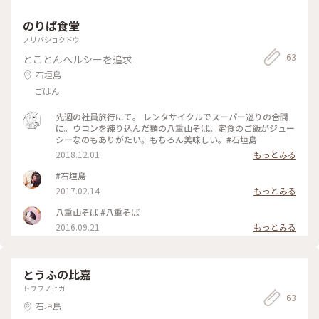
のりば食堂
ノリバショクドウ
63
とことんヘルシーを追求
石垣島
ごはん
先週の社員旅行にて。 レンタサイクルでスーパー巡りの合間
に。ウコンを練り込んだ麺の八重山そば。定食のご飯がジュー
シーなのもありがたい。もちろん美味しい。#石垣島
2018.12.01
もっとみる
#石垣島
2017.02.14
もっとみる
八重山そば #八重そば
2016.09.21
もっとみる
とうふの比嘉
トウフノヒガ
63
石垣島