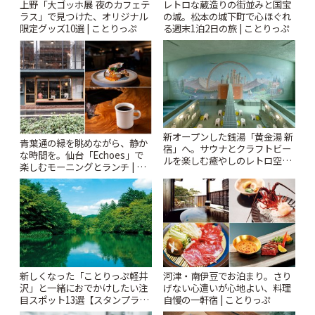
上野「大ゴッホ展 夜のカフェテ
レトロな蔵造りの街並みと国宝
ラス」で見つけた、オリジナル
の城。松本の城下町で心ほぐれ
限定グッズ10選 | ことりっぷ
る週末1泊2日の旅 | ことりっぷ
新オープンした銭湯「黄金湯 新
青葉通の緑を眺めながら、静か
宿」へ。サウナとクラフトビー
な時間を。仙台「Echoes」で
ルを楽しむ癒やしのレトロ空間
楽しむモーニングとランチ | こ
| ことりっぷ
とりっぷ
新しくなった「ことりっぷ軽井
河津・南伊豆でお泊まり。さり
沢」と一緒におでかけしたい注
げない心遣いが心地よい、料理
目スポット13選【スタンプラリ
自慢の一軒宿 | ことりっぷ
ー開催中】 | ことりっぷ