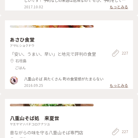
しいです！ 予約なしの来店は危険なので ぜひ、予約をして行
す。 あと、時間帯も早めではないと人気部位は完売になりま
って下さい★ #石垣牛#石垣島#焼肉 #やまもと
2017.10.02
もっとみる
す。 #人気店#焼肉#石垣島#百名店
あさひ食堂
アサヒショクドウ
227
「安い、うまい、早い」と地元で評判の食堂
石垣島
ごはん
八重山そば 具たくさん 町の食堂感がたまらない
2016.09.25
もっとみる
八重山そば処 来夏世
ヤエヤマソバドコロクナツユ
227
昔ながらの味を守る八重山そば専門店