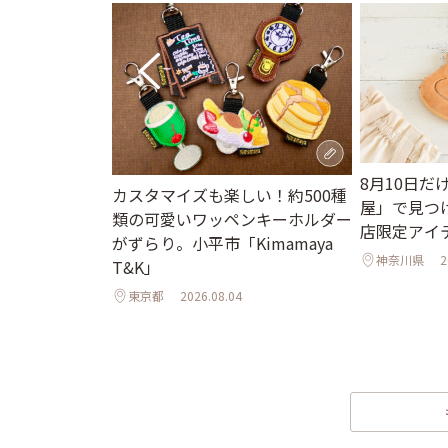
街並みと国宝の
8月10日
カスタマイズも楽しい！約500種
で心ほぐれる週
屋」で見つ
類の可愛いワッペンキーホルダー
店限定アイ
がずらり。小平市「Kimamaya
神奈川県
2
T&K」
東京都
2026.08.04