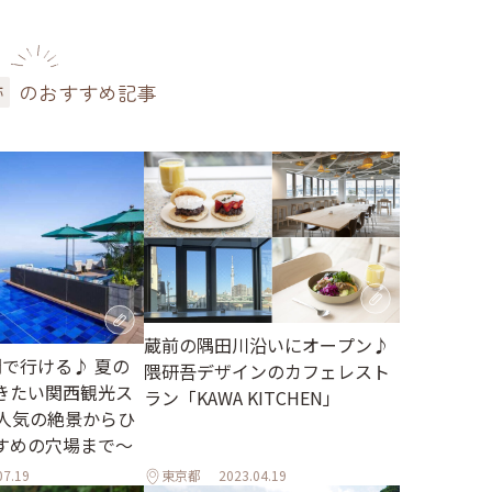
のおすすめ記事
跡
蔵前の隅田川沿いにオープン♪
間で行ける♪ 夏の
隈研吾デザインのカフェレスト
きたい関西観光ス
ラン「KAWA KITCHEN」
～人気の絶景からひ
すめの穴場まで～
07.19
東京都
2023.04.19