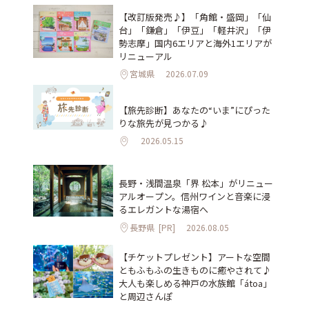
【改訂版発売♪】「角館・盛岡」「仙
台」「鎌倉」「伊豆」「軽井沢」「伊
勢志摩」国内6エリアと海外1エリアが
リニューアル
宮城県
2026.07.09
【旅先診断】あなたの“いま”にぴった
りな旅先が見つかる♪
2026.05.15
長野・浅間温泉「界 松本」がリニュー
アルオープン。信州ワインと音楽に浸
るエレガントな湯宿へ
長野県
[PR]
2026.08.05
【チケットプレゼント】アートな空間
ともふもふの生きものに癒やされて♪
大人も楽しめる神戸の水族館「átoa」
と周辺さんぽ