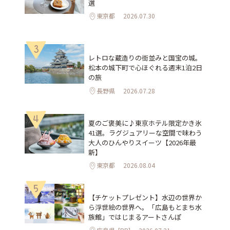
選
東京都
2026.07.30
3
レトロな蔵造りの街並みと国宝の城。
松本の城下町で心ほぐれる週末1泊2日
の旅
長野県
2026.07.28
4
夏のご褒美に♪東京ホテル限定かき氷
41選。ラグジュアリーな空間で味わう
大人のひんやりスイーツ【2026年最
新】
東京都
2026.08.04
5
【チケットプレゼント】水辺の世界か
ら浮世絵の世界へ。「広島もとまち水
族館」ではじまるアートさんぽ