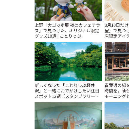
上野「大ゴッホ展 夜のカフェテラ
8月10日だ
ス」で見つけた、オリジナル限定
屋」で見つ
グッズ10選 | ことりっぷ
店限定アイテ
新しくなった「ことりっぷ軽井
青葉通の緑
沢」と一緒におでかけしたい注目
時間を。仙台
スポット13選【スタンプラリー開
モーニングと
催中】 | ことりっぷ