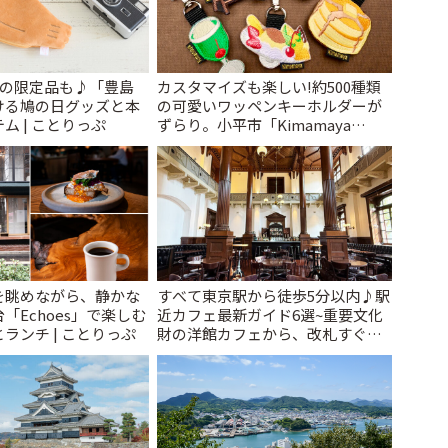
けの限定品も♪「豊島
カスタマイズも楽しい!約500種類
ける鳩の日グッズと本
の可愛いワッペンキーホルダーが
ム | ことりっぷ
ずらり。小平市「Kimamaya
T&K」 | ことりっぷ
を眺めながら、静かな
すべて東京駅から徒歩5分以内♪駅
「Echoes」で楽しむ
近カフェ最新ガイド6選~重要文化
ランチ | ことりっぷ
財の洋館カフェから、改札すぐの
レトロ喫茶まで~ | ことりっぷ