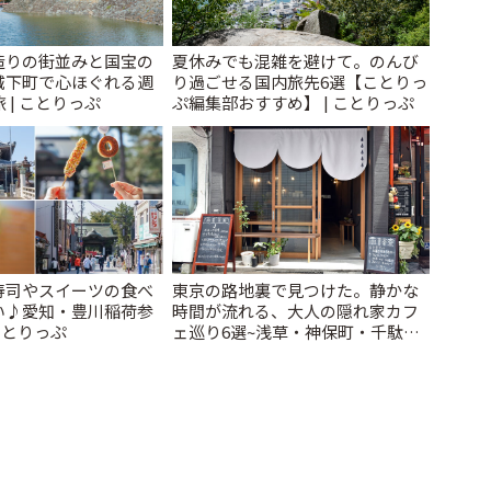
造りの街並みと国宝の
夏休みでも混雑を避けて。のんび
城下町で心ほぐれる週
り過ごせる国内旅先6選【ことりっ
 | ことりっぷ
ぷ編集部おすすめ】 | ことりっぷ
寿司やスイーツの食べ
東京の路地裏で見つけた。静かな
い♪愛知・豊川稲荷参
時間が流れる、大人の隠れ家カフ
ことりっぷ
ェ巡り6選~浅草・神保町・千駄木
ほか~ | ことりっぷ