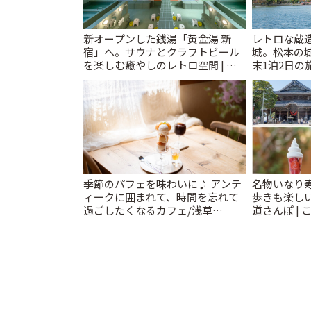
新オープンした銭湯「黄金湯 新
レトロな蔵
宿」へ。サウナとクラフトビール
城。松本の
を楽しむ癒やしのレトロ空間 | こ
末1泊2日の旅
とりっぷ
季節のパフェを味わいに♪ アンテ
名物いなり
ィークに囲まれて、時間を忘れて
歩きも楽し
過ごしたくなるカフェ/浅草
道さんぽ | 
「annorum cafe」 | ことりっぷ