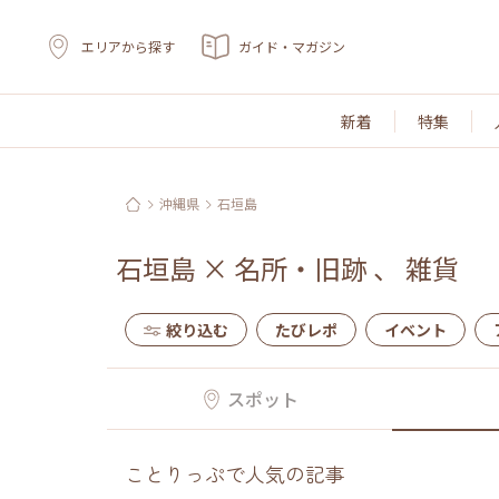
エリアから探す
ガイド・マガジン
新着
特集
沖縄県
石垣島
石垣島
×
名所・旧跡
、
雑貨
絞り込む
たびレポ
イベント
スポット
ことりっぷで人気の記事