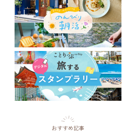
から2時間で行ける♪ 夏の日
旅で行きたい関西観光スポッ
1選～人気の絶景からひとり
おすすめの穴場まで～
県
2026.07.19
おすすめ記事