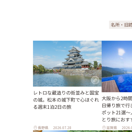
名所・旧
レトロな蔵造りの街並みと国宝
大阪から2時
の城。松本の城下町で心ほぐれ
日帰り旅で行
る週末1泊2日の旅
ポット21選
とり旅におす
長野県
2026.07.28
滋賀県
2026.