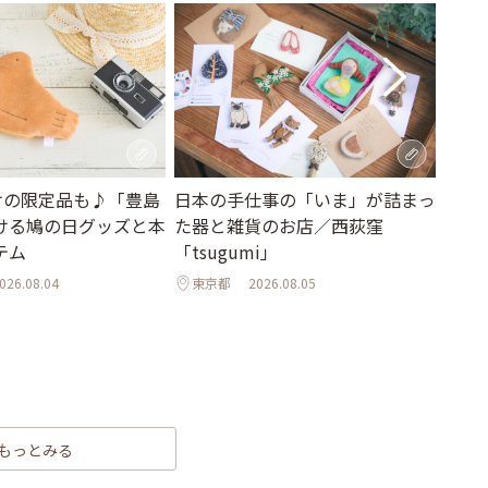
日本の手仕事の「いま」が詰まっ
だけの限定品も♪「豊島
大阪
た器と雑貨のお店／西荻窪
ける鳩の日グッズと本
帰り
「tsugumi」
テム
ト2
東京都
2026.08.05
026.08.04
旅に
滋賀
もっとみる