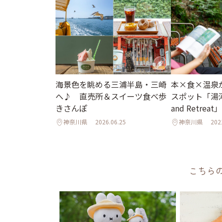
海景色を眺める三浦半島・三崎
本×食×温泉
へ♪ 直売所＆スイーツ食べ歩
スポット「湯河
きさんぽ
and Retrea
神奈川県
2026.06.25
神奈川県
202
こちら