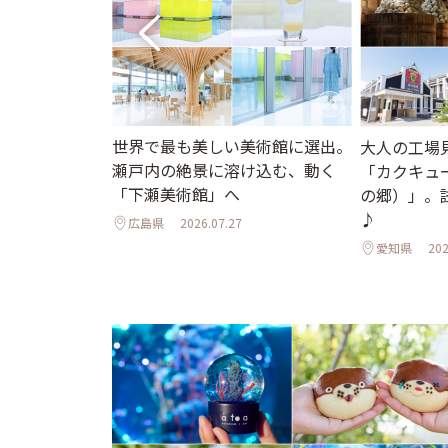
世界で最も美しい美術館に選出。
ント】水辺の世
大人の工場
瀬戸内の絶景に溶け込む、動く
界へ。「広島も
「カクキュ
「下瀬美術館」へ
はじまるアート
の郷）」。
♪
広島県
2026.07.27
7.31
愛知県
202