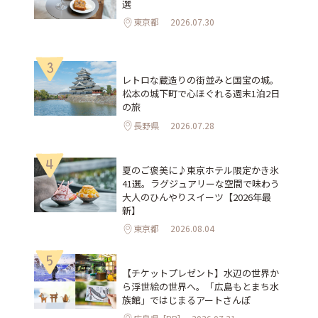
選
東京都
2026.07.30
3
レトロな蔵造りの街並みと国宝の城。
松本の城下町で心ほぐれる週末1泊2日
の旅
長野県
2026.07.28
4
夏のご褒美に♪東京ホテル限定かき氷
41選。ラグジュアリーな空間で味わう
大人のひんやりスイーツ【2026年最
新】
東京都
2026.08.04
5
【チケットプレゼント】水辺の世界か
ら浮世絵の世界へ。「広島もとまち水
族館」ではじまるアートさんぽ