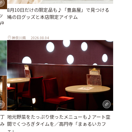
8月10日だけの限定品も♪「豊島屋」で見つける
ッ
鳩の日グッズと本店限定アイテム
a
神奈川県
2026.08.04
地元野菜をたっぷり使ったメニューも♪アート空
丁
間でくつろぎタイムを／高円寺「まぁるいカフ
み
ェ」