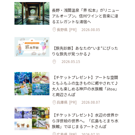
長野・浅間温泉「界 松本」がリニュー
アルオープン。信州ワインと音楽に浸
るエレガントな湯宿へ
長野県
[PR]
2026.08.05
【旅先診断】あなたの“いま”にぴった
りな旅先が見つかる♪
2026.05.15
【チケットプレゼント】アートな空間
ともふもふの生きものに癒やされて♪
大人も楽しめる神戸の水族館「átoa」
と周辺さんぽ
兵庫県
[PR]
2026.08.07
【チケットプレゼント】水辺の世界か
ら浮世絵の世界へ。「広島もとまち水
族館」ではじまるアートさんぽ
広島県
[PR]
2026.07.31