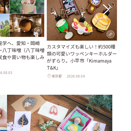
見学へ、愛知・岡崎
オリ
カスタマイズも楽しい！約500種
ー八丁味噌（八丁味噌
アガ
類の可愛いワッペンキーホルダー
試食や買い物も楽しみ
れる
がずらり。小平市「Kimamaya
クリ
T&K」
6.08.03
東京
東京都
2026.08.04