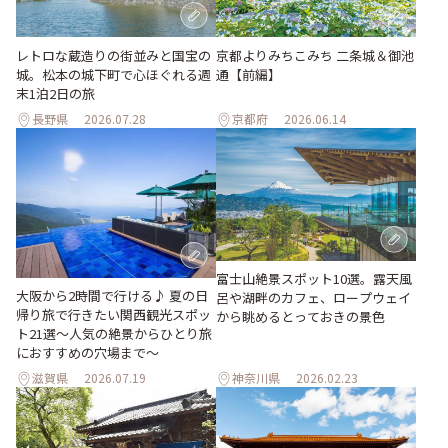
レトロな蔵造りの街並みと国宝の
京都よりみちこみち 二条城＆御池
城。松本の城下町で心ほぐれる週
通【前編】
末1泊2日の旅
長野県
2026.07.28
京都府
2026.06.14
富士山絶景スポット10選。露天風
大阪から2時間で行ける♪ 夏の日
呂や湖畔のカフェ、ロープウェイ
帰り旅で行きたい関西観光スポッ
から眺めるとっておきの景色
ト21選～人気の絶景からひとり旅
におすすめの穴場まで～
滋賀県
2026.07.19
神奈川県
2026.02.23