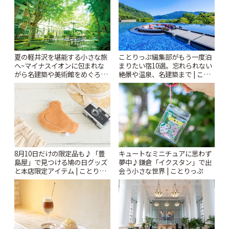
夏の軽井沢を堪能する小さな旅
ことりっぷ編集部がもう一度泊
へ~マイナスイオンに包まれな
まりたい宿10選。忘れられない
がら名建築や美術館をめぐろう
絶景や温泉、名建築まで | こと
~ | ことりっぷ
りっぷ
キュートなミニチュアに思わず
8月10日だけの限定品も♪「豊
夢中♪鎌倉「イクスタン」で出
島屋」で見つける鳩の日グッズ
会う小さな世界 | ことりっぷ
と本店限定アイテム | ことりっ
ぷ