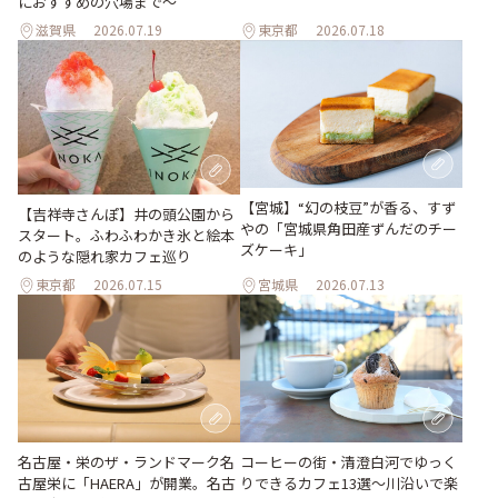
におすすめの穴場まで～
滋賀県
2026.07.19
東京都
2026.07.18
【宮城】“幻の枝豆”が香る、すず
【吉祥寺さんぽ】井の頭公園から
やの「宮城県角田産ずんだのチー
スタート。ふわふわかき氷と絵本
ズケーキ」
のような隠れ家カフェ巡り
東京都
2026.07.15
宮城県
2026.07.13
名古屋・栄のザ・ランドマーク名
コーヒーの街・清澄白河でゆっく
古屋栄に「HAERA」が開業。名古
りできるカフェ13選～川沿いで楽