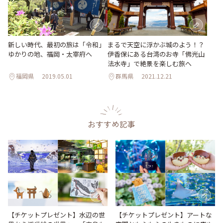
まるで天空に浮かぶ城のよう！？
新しい時代、最初の旅は「令和」
伊香保にある台湾のお寺「佛光山
ゆかりの地、福岡・太宰府へ
法水寺」で絶景を楽しむ旅へ
福岡県
2019.05.01
群馬県
2021.12.21
おすすめ記事
【チケットプレゼント】水辺の世
【チケットプレゼント】アートな