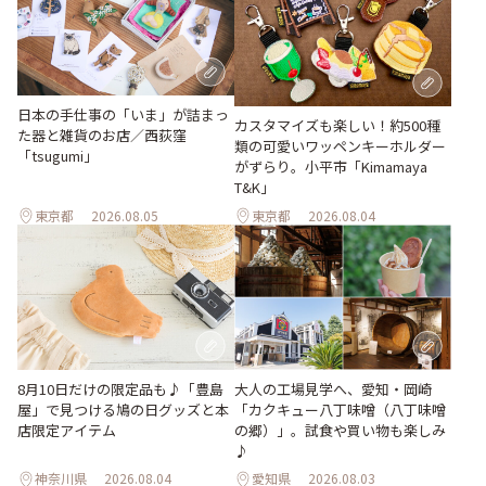
日本の手仕事の「いま」が詰まっ
カスタマイズも楽しい！約500種
た器と雑貨のお店／西荻窪
類の可愛いワッペンキーホルダー
「tsugumi」
がずらり。小平市「Kimamaya
T&K」
東京都
2026.08.05
東京都
2026.08.04
大人の工場見学へ、愛知・岡崎
8月10日だけの限定品も♪「豊島
「カクキュー八丁味噌（八丁味噌
屋」で見つける鳩の日グッズと本
の郷）」。試食や買い物も楽しみ
店限定アイテム
♪
神奈川県
2026.08.04
愛知県
2026.08.03