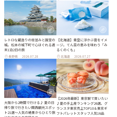
レトロな蔵造りの街並みと国宝の
【北海道】青空に浮かぶ雲をイメ
城。松本の城下町で心ほぐれる週
ージ。てん菜の恵みを味わう「み
末1泊2日の旅
るくのくも」
長野県
2026.07.28
北海道
2026.07.27
【2026年最新】東京駅で買いたい
大阪から2時間で行ける♪ 夏の日
♪夏の手土産ランキング26選。グ
帰り旅で行きたい関西観光スポッ
ランスタ東京売上TOP10＆東京ギ
ト21選～人気の絶景からひとり旅
フトパレットスタッフ人気16品