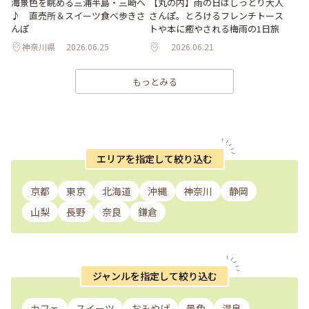
海景色を眺める三浦半島・三崎へ
【丸の内】雨の日はしっとり大人
♪ 直売所＆スイーツ食べ歩きさ
さんぽ。とろけるフレンチトース
んぽ
トや本に癒やされる梅雨の1日旅
神奈川県
2026.06.25
2026.06.21
もっとみる
エリアを指定して絞り込む
京都
東京
北海道
沖縄
神奈川
静岡
山梨
長野
奈良
鎌倉
ジャンルを指定して絞り込む
カフェ
スイーツ
おみやげ
景色
温泉