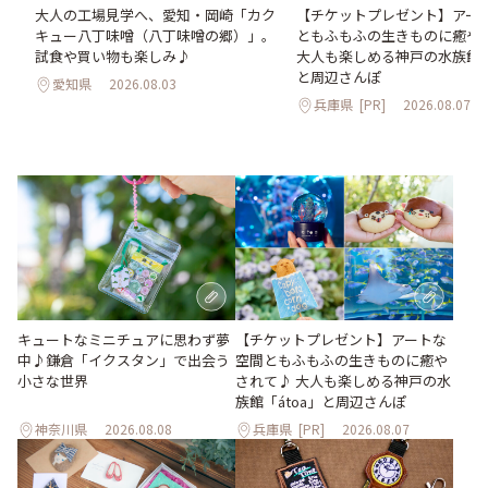
。
大人の工場見学へ、愛知・岡崎「カク
【チケットプレゼント】アー
2日
キュー八丁味噌（八丁味噌の郷）」。
ともふもふの生きものに癒や
試食や買い物も楽しみ♪
大人も楽しめる神戸の水族館「á
と周辺さんぽ
愛知県
2026.08.03
兵庫県
[PR]
2026.08.07
キュートなミニチュアに思わず夢
【チケットプレゼント】アートな
中♪鎌倉「イクスタン」で出会う
空間ともふもふの生きものに癒や
小さな世界
されて♪ 大人も楽しめる神戸の水
族館「átoa」と周辺さんぽ
神奈川県
2026.08.08
兵庫県
[PR]
2026.08.07