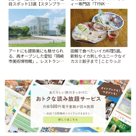
目スポット13選【スタンプラリ
ィー専門店「TYNK
ー開催中】 | ことりっぷ
Kabutocho」 | ことりっぷ
アートにも建築美にも魅せられ
函館で食べたいイカ料理5選。
る、再オープンした愛知「岡崎
新鮮なイカ刺しやユニークなイ
市美術博物館」。レストランや
カスミ餃子まで | ことりっぷ
ショップも充実 | ことりっぷ