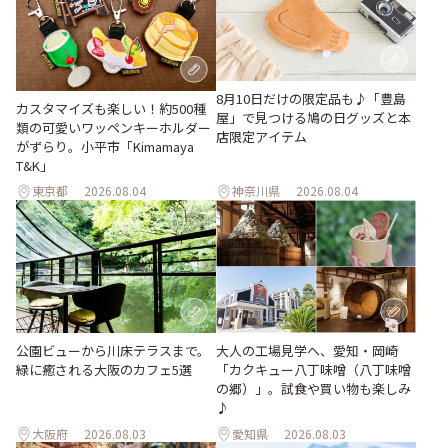
8月10日だけの限定品も♪「豊島
カスタマイズも楽しい！約500種
屋」で見つける鳩の日グッズと本
類の可愛いワッペンキーホルダー
店限定アイテム
がずらり。小平市「Kimamaya
T&K」
東京都
2026.08.04
神奈川県
2026.08.04
公園ビューから川床テラスまで。
大人の工場見学へ、愛知・岡崎
緑に癒される大阪のカフェ5選
「カクキュー八丁味噌（八丁味噌
の郷）」。試食や買い物も楽しみ
♪
大阪府
2026.08.03
愛知県
2026.08.03