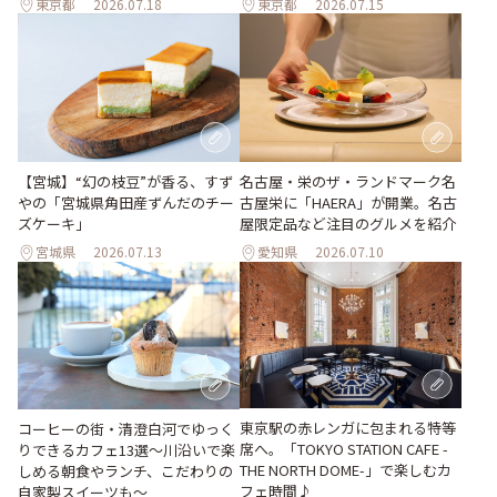
東京都
2026.07.18
東京都
2026.07.15
【宮城】“幻の枝豆”が香る、すず
名古屋・栄のザ・ランドマーク名
やの「宮城県角田産ずんだのチー
古屋栄に「HAERA」が開業。名古
ズケーキ」
屋限定品など注目のグルメを紹介
宮城県
2026.07.13
愛知県
2026.07.10
東京駅の赤レンガに包まれる特等
コーヒーの街・清澄白河でゆっく
席へ。「TOKYO STATION CAFE -
りできるカフェ13選～川沿いで楽
THE NORTH DOME-」で楽しむカ
しめる朝食やランチ、こだわりの
フェ時間♪
自家製スイーツも～