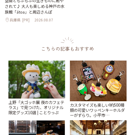
空間ともふもふの生きものに癒や
されて♪ 大人も楽しめる神戸の水
族館「átoa」と周辺さんぽ
兵庫県
[PR]
2026.08.07
こちらの記事もおすすめ
上野「大ゴッホ展 夜のカフェテ
カスタマイズも楽しい!約500種
ラス」で見つけた、オリジナル
類の可愛いワッペンキーホルダ
限定グッズ10選 | ことりっぷ
ーがずらり。小平市
「Kimamaya T&K」 | ことりっ
ぷ