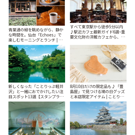
すべて東京駅から徒歩5分以内
青葉通の緑を眺めながら、静か
♪駅近カフェ最新ガイド6選~重
な時間を。仙台「Echoes」で
要文化財の洋館カフェから、改
楽しむモーニングとランチ | こ
札すぐのレトロ喫茶まで~ | こと
とりっぷ
りっぷ
新しくなった「ことりっぷ軽井
8月10日だけの限定品も♪「豊
沢」と一緒におでかけしたい注
島屋」で見つける鳩の日グッズ
目スポット13選【スタンプラリ
と本店限定アイテム | ことりっ
ー開催中】 | ことりっぷ
ぷ