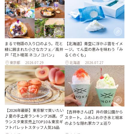
まるで物語の入り口のよう。花と
【北海道】青空に浮かぶ雲をイメ
緑に囲まれた小さなカフェ／高井
ージ。てん菜の恵みを味わう「み
戸「花ト喫茶 ネコノコバン」
るくのくも」
東京都
2026.07.29
北海道
2026.07.27
【2026年最新】東京駅で買いたい
【吉祥寺さんぽ】井の頭公園から
♪夏の手土産ランキング26選。グ
スタート。ふわふわかき氷と絵本
ランスタ東京売上TOP10＆東京ギ
のような隠れ家カフェ巡り
フトパレットスタッフ人気16品