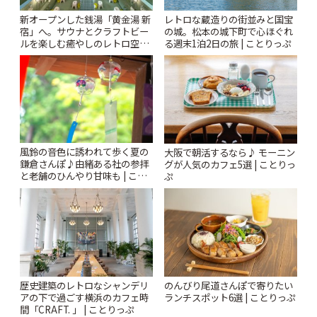
新オープンした銭湯「黄金湯 新
レトロな蔵造りの街並みと国宝
宿」へ。サウナとクラフトビー
の城。松本の城下町で心ほぐれ
ルを楽しむ癒やしのレトロ空間
る週末1泊2日の旅 | ことりっぷ
| ことりっぷ
風鈴の音色に誘われて歩く夏の
大阪で朝活するなら♪ モーニン
鎌倉さんぽ♪由緒ある社の参拝
グが人気のカフェ5選 | ことりっ
と老舗のひんやり甘味も | こと
ぷ
りっぷ
歴史建築のレトロなシャンデリ
のんびり尾道さんぽで寄りたい
アの下で過ごす横浜のカフェ時
ランチスポット6選 | ことりっぷ
間「CRAFT. 」 | ことりっぷ