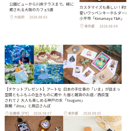
ク
公園ビューから川床テラスまで。緑に
カスタマイズも楽しい！約50
。
癒される大阪のカフェ5選
愛いワッペンキーホルダーが
大阪府
2026.08.03
小平市「Kimamaya T&K」
東京都
2026.08.04
【チケットプレゼント】アートな
日本の手仕事の「いま」が詰まっ
空間ともふもふの生きものに癒や
た器と雑貨のお店／西荻窪
されて♪ 大人も楽しめる神戸の水
「tsugumi」
族館「átoa」と周辺さんぽ
兵庫県
[PR]
2026.08.07
東京都
2026.08.05