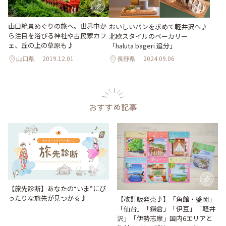
山口絶景めぐりの旅へ。世界中か
おいしいパンを求めて軽井沢へ♪
ら注目を浴びる神社や古民家カフ
北欧スタイルのベーカリー
ェ、丘の上の草原も♪
「haluta bageri 追分」
山口県
2019.12.01
長野県
2024.09.06
おすすめ記事
【旅先診断】あなたの“いま”にぴ
ったりな旅先が見つかる♪
【改訂版発売♪】「角館・盛岡」
「仙台」「鎌倉」「伊豆」「軽井
沢」「伊勢志摩」国内6エリアと