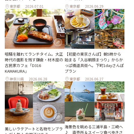
東京都
2026.07.01
東京都
2026.06.29
【初夏の東京さんぽ】朝5時から
喧騒を離れてランチタイム。大正
始まる「入谷朝顔まつり」からか
時代の面影を残す鎌倉・材木座の
っぱ橋道具街へ。下町1dayさんぽ
古民家カフェ「D316
プラン
KAMAKURA」
神奈川県
2026.06.28
東京都
2026.06.27
海景色を眺める三浦半島・三崎へ
美しいラテアートと名物モンブラ
♪ 直売所＆スイーツ食べ歩きさ