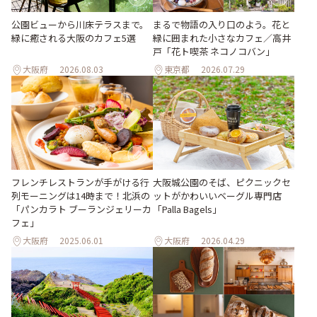
公園ビューから川床テラスまで。
まるで物語の入り口のよう。花と
緑に癒される大阪のカフェ5選
緑に囲まれた小さなカフェ／高井
戸「花ト喫茶 ネコノコバン」
大阪府
2026.08.03
東京都
2026.07.29
フレンチレストランが手がける行
大阪城公園のそば、ピクニックセ
列モーニングは14時まで！北浜の
ットがかわいいベーグル専門店
「パンカラト ブーランジェリーカ
「Palla Bagels」
フェ」
大阪府
2025.06.01
大阪府
2026.04.29