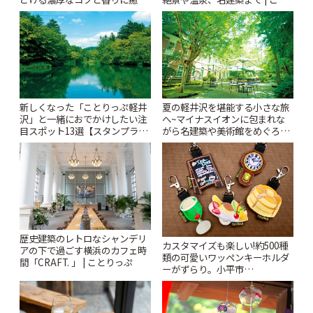
されるティータイム~ | ことりっ
りっぷ
ぷ
新しくなった「ことりっぷ軽井
夏の軽井沢を堪能する小さな旅
沢」と一緒におでかけしたい注
へ~マイナスイオンに包まれな
目スポット13選【スタンプラリ
がら名建築や美術館をめぐろう
ー開催中】 | ことりっぷ
~ | ことりっぷ
歴史建築のレトロなシャンデリ
カスタマイズも楽しい!約500種
アの下で過ごす横浜のカフェ時
類の可愛いワッペンキーホルダ
間「CRAFT. 」 | ことりっぷ
ーがずらり。小平市
「Kimamaya T&K」 | ことりっ
ぷ