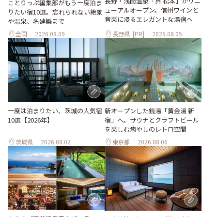
長野・浅間温泉「界 松本」がリニ
ことりっぷ編集部がもう一度泊ま
ューアルオープン。信州ワインと
りたい宿10選。忘れられない絶景
音楽に浸るエレガントな湯宿へ
や温泉、名建築まで
全国
2026.08.09
長野県
[PR]
2026.08.05
一度は泊まりたい、茨城の人気宿
新オープンした銭湯「黄金湯 新
10選【2026年】
宿」へ。サウナとクラフトビール
を楽しむ癒やしのレトロ空間
茨城県
2026.08.02
東京都
2026.08.06