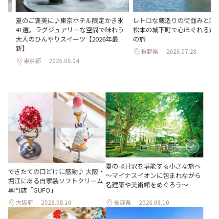
間限
夏のご褒美に♪東京ホテル限定かき氷
レトロな蔵造りの街並みと国
41選。ラグジュアリーな空間で味わう
松本の城下町で心ほぐれる週末
大人のひんやりスイーツ【2026年最
の旅
新】
長野県
2026.07.28
東京都
2026.08.04
夏の軽井沢を堪能する小さな旅へ
できたての口どけに感動♪ 大阪・
～マイナスイオンに包まれながら
堀江にある自家製ソフトクリーム
名建築や美術館をめぐろう～
専門店「GUFO」
大阪府
2026.08.10
長野県
2026.08.10