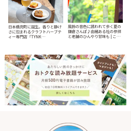
風鈴の音色に誘われて歩く夏の
日本橋兜町に誕生。香りと静け
鎌倉さんぽ♪由緒ある社の参拝
さに包まれるクラフトハーブテ
と老舗のひんやり甘味も | こと
ィー専門店「TYNK
りっぷ
Kabutocho」 | ことりっぷ