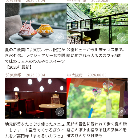
東京都
2026.08.04
神奈川県
2026.08.04
夏のご褒美に♪東京ホテル限定か
公園ビューから川床テラスまで。
き氷41選。ラグジュアリーな空間
緑に癒される大阪のカフェ5選
で味わう大人のひんやりスイーツ
【2026年最新】
東京都
2026.08.04
大阪府
2026.08.03
風鈴の音色に誘われて歩く夏の鎌
地元野菜をたっぷり使ったメニュ
倉さんぽ♪由緒ある社の参拝と老
ーも♪アート空間でくつろぎタイ
舗のひんやり甘味も
ムを／高円寺「まぁるいカフェ」