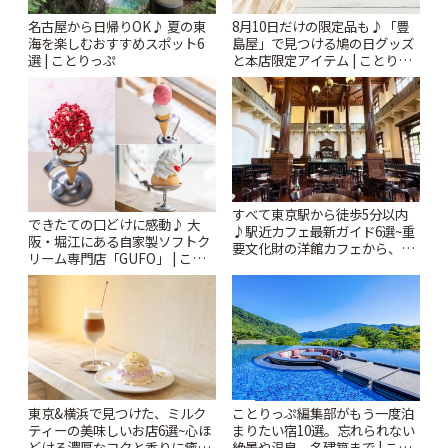
名古屋から日帰りOK♪ 夏の東
8月10日だけの限定品も♪「豊
海を楽しむおすすめスポット6
島屋」で見つける鳩の日グッズ
選 | ことりっぷ
と本店限定アイテム | ことりっ
ぷ
すべて東京駅から徒歩5分以内
できたての口どけに感動♪ 大
♪駅近カフェ最新ガイド6選~重
阪・堀江にある自家製ソフトク
要文化財の洋館カフェから、改
リーム専門店「GUFO」 | こと
札すぐのレトロ喫茶まで~ | こと
りっぷ
りっぷ
東京&横浜で見つけた、ミルク
ことりっぷ編集部がもう一度泊
ティーの美味しいお店6選~心ほ
まりたい宿10選。忘れられない
どける濃厚なコクと香りに癒や
絶景や温泉、名建築まで | こと