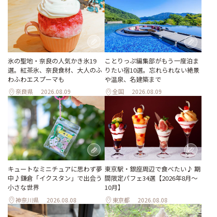
氷の聖地・奈良の人気かき氷19
ことりっぷ編集部がもう一度泊ま
選。紅茶氷、奈良食材、大人のふ
りたい宿10選。忘れられない絶景
わふわエスプーマも
や温泉、名建築まで
奈良県
2026.08.09
全国
2026.08.09
キュートなミニチュアに思わず夢
東京駅・銀座周辺で食べたい♪ 期
中♪鎌倉「イクスタン」で出会う
間限定パフェ34選【2026年8月～
小さな世界
10月】
神奈川県
2026.08.08
東京都
2026.08.08