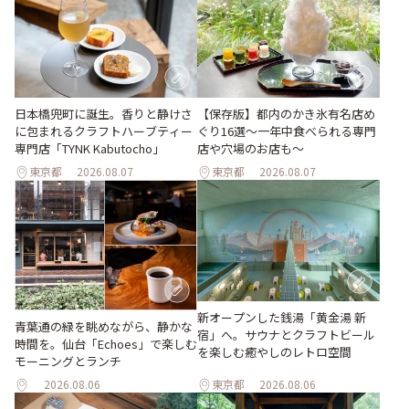
日本橋兜町に誕生。香りと静けさ
【保存版】都内のかき氷有名店め
に包まれるクラフトハーブティー
ぐり16選～一年中食べられる専門
専門店「TYNK Kabutocho」
店や穴場のお店も～
東京都
2026.08.07
東京都
2026.08.07
新オープンした銭湯「黄金湯 新
青葉通の緑を眺めながら、静かな
宿」へ。サウナとクラフトビール
時間を。仙台「Echoes」で楽しむ
を楽しむ癒やしのレトロ空間
モーニングとランチ
2026.08.06
東京都
2026.08.06