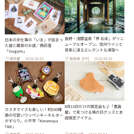
長野・浅間温泉「界 松本」がリニ
日本の手仕事の「いま」が詰まっ
ューアルオープン。信州ワインと
た器と雑貨のお店／西荻窪
音楽に浸るエレガントな湯宿へ
「tsugumi」
東京都
2026.08.05
長野県
[PR]
2026.08.05
8月10日だけの限定品も♪「豊島
カスタマイズも楽しい！約500種
屋」で見つける鳩の日グッズと本
類の可愛いワッペンキーホルダー
店限定アイテム
がずらり。小平市「Kimamaya
T&K」