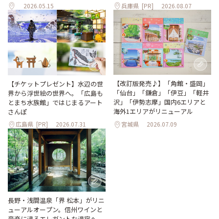
2026.05.15
兵庫県
[PR]
2026.08.07
【改訂版発売♪】「角館・盛岡」
【チケットプレゼント】水辺の世
「仙台」「鎌倉」「伊豆」「軽井
界から浮世絵の世界へ。「広島も
沢」「伊勢志摩」国内6エリアと
とまち水族館」ではじまるアート
海外1エリアがリニューアル
さんぽ
広島県
[PR]
2026.07.31
宮城県
2026.07.09
長野・浅間温泉「界 松本」がリニ
ューアルオープン。信州ワインと
音楽に浸るエレガントな湯宿へ