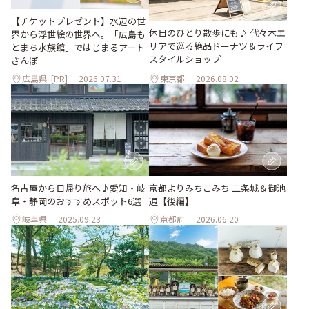
【チケットプレゼント】水辺の世
休日のひとり散歩にも♪ 代々木エ
界から浮世絵の世界へ。「広島も
リアで巡る絶品ドーナツ＆ライフ
とまち水族館」ではじまるアート
スタイルショップ
さんぽ
広島県
[PR]
2026.07.31
東京都
2026.08.02
名古屋から日帰り旅へ♪愛知・岐
京都よりみちこみち 二条城＆御池
阜・静岡のおすすめスポット6選
通【後編】
岐阜県
2025.09.23
京都府
2026.06.20