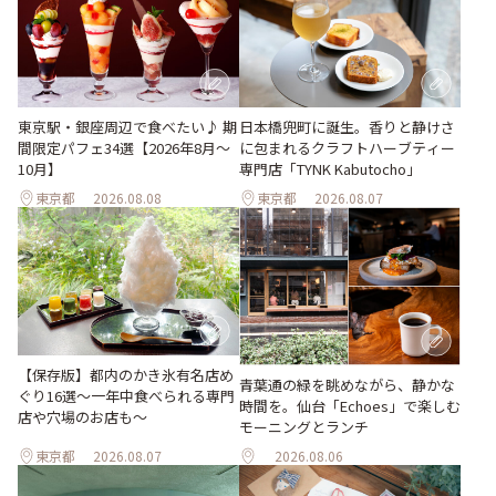
東京駅・銀座周辺で食べたい♪ 期
日本橋兜町に誕生。香りと静けさ
間限定パフェ34選【2026年8月～
に包まれるクラフトハーブティー
10月】
専門店「TYNK Kabutocho」
東京都
2026.08.08
東京都
2026.08.07
【保存版】都内のかき氷有名店め
青葉通の緑を眺めながら、静かな
ぐり16選～一年中食べられる専門
時間を。仙台「Echoes」で楽しむ
店や穴場のお店も～
モーニングとランチ
東京都
2026.08.07
2026.08.06