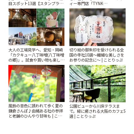
目スポット13選【スタンプラリ
ィー専門店「TYNK
ー開催中】 | ことりっぷ
Kabutocho」 | ことりっぷ
大人の工場見学へ、愛知・岡崎
切り絵の御朱印を受けられる全
「カクキュー八丁味噌(八丁味噌
国の寺社10選〜繊細な美しさを
の郷)」。試食や買い物も楽しみ
お参りの記念に〜 | ことりっぷ
♪ | ことりっぷ
風鈴の音色に誘われて歩く夏の
公園ビューから川床テラスま
鎌倉さんぽ♪由緒ある社の参拝
で。緑に癒される大阪のカフェ5
と老舗のひんやり甘味も | こと
選 | ことりっぷ
りっぷ