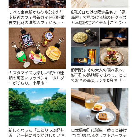
すべて東京駅から徒歩5分以内
8月10日だけの限定品も♪「豊
♪駅近カフェ最新ガイド6選~重
島屋」で見つける鳩の日グッズ
要文化財の洋館カフェから、改
と本店限定アイテム | ことりっ
札すぐのレトロ喫茶まで~ | こと
ぷ
りっぷ
静岡駅すぐの大人の隠れ家へ。
カスタマイズも楽しい!約500種
城下町の路地裏で味わう、とっ
類の可愛いワッペンキーホルダ
ておきの蕎麦ランチ&会席「手
ーがずらり。小平市
打ち蕎麦 たがた」 | ことりっぷ
「Kimamaya T&K」 | ことりっ
ぷ
新しくなった「ことりっぷ軽井
日本橋兜町に誕生。香りと静け
沢」と一緒におでかけしたい注
さに包まれるクラフトハーブテ