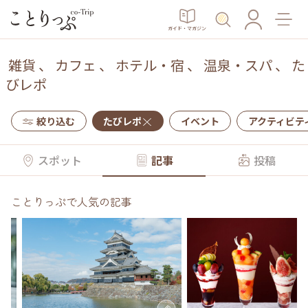
ガイド・マガジン
雑貨
、
カフェ
、
ホテル・宿
、
温泉・スパ
、
た
びレポ
絞り込む
たびレポ
イベント
アクティビテ
スポット
記事
投稿
ことりっぷで人気の記事