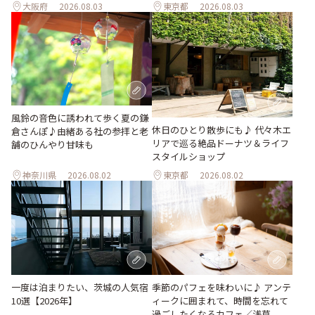
大阪府
2026.08.03
東京都
2026.08.03
風鈴の音色に誘われて歩く夏の鎌
休日のひとり散歩にも♪ 代々木エ
倉さんぽ♪由緒ある社の参拝と老
リアで巡る絶品ドーナツ＆ライフ
舗のひんやり甘味も
スタイルショップ
神奈川県
2026.08.02
東京都
2026.08.02
一度は泊まりたい、茨城の人気宿
季節のパフェを味わいに♪ アンテ
10選【2026年】
ィークに囲まれて、時間を忘れて
過ごしたくなるカフェ／浅草