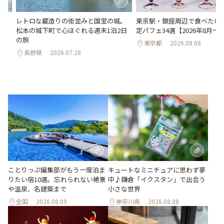
氷
レトロな蔵造りの街並みと国宝の城。
東京駅・銀座周辺で食べたい♪
わう
松本の城下町で心ほぐれる週末1泊2日
定パフェ34選【2026年8月～1
最
の旅
東京都
2026.08.08
長野県
2026.07.28
ことりっぷ編集部がもう一度泊ま
キュートなミニチュアに思わず夢
りたい宿10選。忘れられない絶景
中♪鎌倉「イクスタン」で出会う
や温泉、名建築まで
小さな世界
全国
2026.08.09
神奈川県
2026.08.08