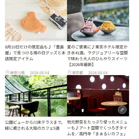
夏のご褒美に♪東京ホテル限定か
8月10日だけの限定品も♪「豊島
き氷41選。ラグジュアリーな空間
屋」で見つける鳩の日グッズと本
で味わう大人のひんやりスイーツ
店限定アイテム
【2026年最新】
神奈川県
2026.08.04
東京都
2026.08.04
地元野菜をたっぷり使ったメニュ
公園ビューから川床テラスまで。
ーも♪アート空間でくつろぎタイ
緑に癒される大阪のカフェ5選
ムを／高円寺「まぁるいカフェ」