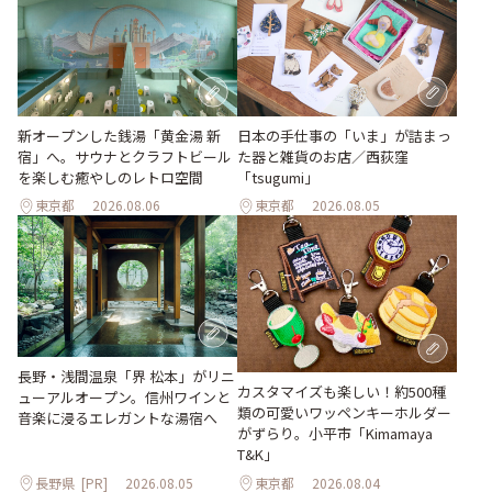
新オープンした銭湯「黄金湯 新
日本の手仕事の「いま」が詰まっ
宿」へ。サウナとクラフトビール
た器と雑貨のお店／西荻窪
を楽しむ癒やしのレトロ空間
「tsugumi」
東京都
2026.08.06
東京都
2026.08.05
長野・浅間温泉「界 松本」がリニ
カスタマイズも楽しい！約500種
ューアルオープン。信州ワインと
類の可愛いワッペンキーホルダー
音楽に浸るエレガントな湯宿へ
がずらり。小平市「Kimamaya
T&K」
長野県
[PR]
2026.08.05
東京都
2026.08.04