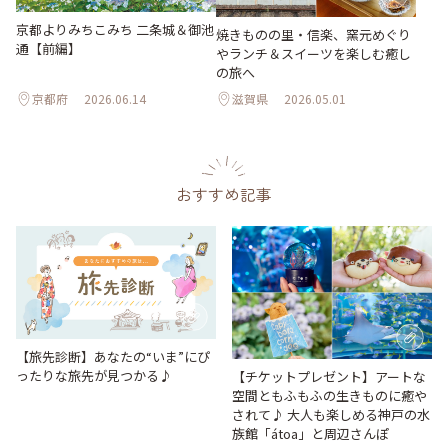
京都よりみちこみち 二条城＆御池
焼きものの里・信楽、窯元めぐり
通【前編】
やランチ＆スイーツを楽しむ癒し
の旅へ
京都府
2026.06.14
滋賀県
2026.05.01
おすすめ記事
【旅先診断】あなたの“いま”にぴ
ったりな旅先が見つかる♪
【チケットプレゼント】アートな
空間ともふもふの生きものに癒や
されて♪ 大人も楽しめる神戸の水
族館「átoa」と周辺さんぽ