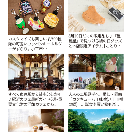
8月10日だけの限定品も♪「豊
カスタマイズも楽しい!約500種
島屋」で見つける鳩の日グッズ
類の可愛いワッペンキーホルダ
と本店限定アイテム | ことりっ
ーがずらり。小平市
ぷ
「Kimamaya T&K」 | ことりっ
ぷ
すべて東京駅から徒歩5分以内
大人の工場見学へ、愛知・岡崎
♪駅近カフェ最新ガイド6選~重
「カクキュー八丁味噌(八丁味噌
要文化財の洋館カフェから、改
の郷)」。試食や買い物も楽しみ
札すぐのレトロ喫茶まで~ | こと
♪ | ことりっぷ
りっぷ