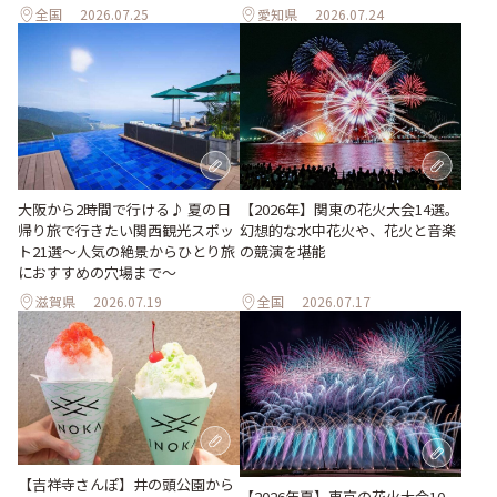
全国
2026.07.25
愛知県
2026.07.24
大阪から2時間で行ける♪ 夏の日
【2026年】関東の花火大会14選。
帰り旅で行きたい関西観光スポッ
幻想的な水中花火や、花火と音楽
ト21選～人気の絶景からひとり旅
の競演を堪能
におすすめの穴場まで～
滋賀県
2026.07.19
全国
2026.07.17
【吉祥寺さんぽ】井の頭公園から
【2026年夏】東京の花火大会10