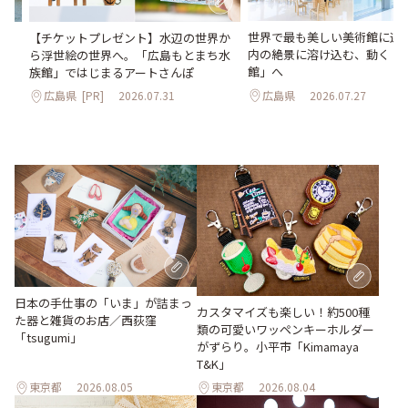
世界で最も美しい美術館に選
。
【チケットプレゼント】水辺の世界か
内の絶景に溶け込む、動く「
2日
ら浮世絵の世界へ。「広島もとまち水
館」へ
族館」ではじまるアートさんぽ
広島県
2026.07.27
広島県
[PR]
2026.07.31
日本の手仕事の「いま」が詰まっ
カスタマイズも楽しい！約500種
た器と雑貨のお店／西荻窪
類の可愛いワッペンキーホルダー
「tsugumi」
がずらり。小平市「Kimamaya
T&K」
東京都
2026.08.05
東京都
2026.08.04