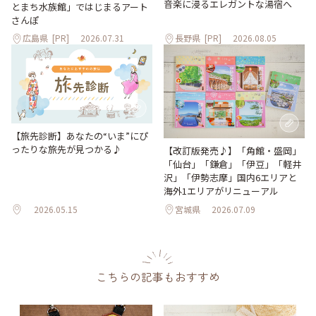
音楽に浸るエレガントな湯宿へ
とまち水族館」ではじまるアート
さんぽ
広島県
[PR]
2026.07.31
長野県
[PR]
2026.08.05
【旅先診断】あなたの“いま”にぴ
ったりな旅先が見つかる♪
【改訂版発売♪】「角館・盛岡」
「仙台」「鎌倉」「伊豆」「軽井
沢」「伊勢志摩」国内6エリアと
海外1エリアがリニューアル
2026.05.15
宮城県
2026.07.09
こちらの記事もおすすめ