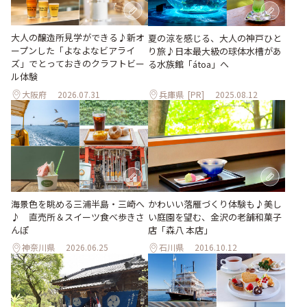
大人の醸造所見学ができる♪新オ
夏の涼を感じる、大人の神戸ひと
ープンした「よなよなビアライ
り旅♪日本最大級の球体水槽があ
ズ」でとっておきのクラフトビー
る水族館「átoa」へ
ル体験
大阪府
2026.07.31
兵庫県
[PR]
2025.08.12
海景色を眺める三浦半島・三崎へ
かわいい落雁づくり体験も♪美し
♪ 直売所＆スイーツ食べ歩きさ
い庭園を望む、金沢の老舗和菓子
んぽ
店「森八 本店」
神奈川県
2026.06.25
石川県
2016.10.12