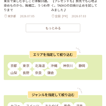
【プレゼントも】旅先でも心地よ
東京で楽しむ手しごと体験10選。
く。TAEKOの日焼け止めを試して
染めものから、飴細工、うつわ作
みました♪
りまで
東京都
2026.07.05
全国
[PR]
2026.07.03
もっとみる
エリアを指定して絞り込む
京都
東京
北海道
沖縄
神奈川
静岡
山梨
長野
奈良
鎌倉
ジャンルを指定して絞り込む
カフェ
スイーツ
おみやげ
景色
温泉