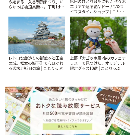
休日のひとり散歩にも♪ 代々木
ら始まる「入谷朝顔まつり」か
エリアで巡る絶品ドーナツ&ラ
らかっぱ橋道具街へ。下町1day
イフスタイルショップ | ことり
さんぽプラン | ことりっぷ
っぷ
レトロな蔵造りの街並みと国宝
上野「大ゴッホ展 夜のカフェテ
の城。松本の城下町で心ほぐれ
ラス」で見つけた、オリジナル
る週末1泊2日の旅 | ことりっぷ
限定グッズ10選 | ことりっぷ