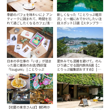
季節のパフェを味わいに♪ アン
新しくなった「ことりっぷ軽井
ティークに囲まれて、時間を忘
沢」と一緒におでかけしたい注
れて過ごしたくなるカフェ/浅草
目スポット13選【スタンプラリ
「annorum cafe」 | ことりっぷ
ー開催中】 | ことりっぷ
日本の手仕事の「いま」が詰ま
夏休みでも混雑を避けて。のん
った器と雑貨のお店/西荻窪
びり過ごせる国内旅先6選【こ
「tsugumi」 | ことりっぷ
とりっぷ編集部おすすめ】 | こ
とりっぷ
【初夏の東京さんぽ】朝5時か