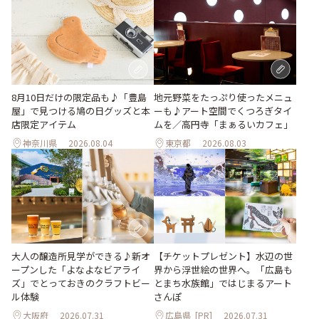
地元野菜をたっぷり使ったメニュ
8月10日だけの限定品も♪「豊島
ーも♪アート空間でくつろぎタイ
屋」で見つける鳩の日グッズと本
ムを／高円寺「まぁるいカフェ」
店限定アイテム
神奈川県
2026.08.04
東京都
2026.08.03
大人の醸造所見学ができる♪新オ
【チケットプレゼント】水辺の世
ープンした「よなよなビアライ
界から浮世絵の世界へ。「広島も
ズ」でとっておきのクラフトビー
とまち水族館」ではじまるアート
ル体験
さんぽ
大阪府
2026.07.31
広島県
[PR]
2026.07.31