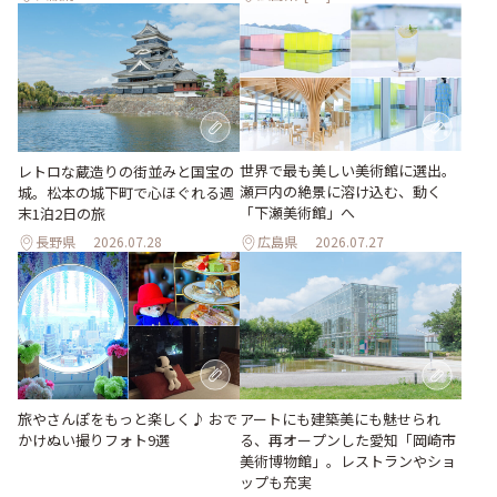
世界で最も美しい美術館に選出。
レトロな蔵造りの街並みと国宝の
瀬戸内の絶景に溶け込む、動く
城。松本の城下町で心ほぐれる週
「下瀬美術館」へ
末1泊2日の旅
長野県
2026.07.28
広島県
2026.07.27
旅やさんぽをもっと楽しく♪ おで
アートにも建築美にも魅せられ
かけぬい撮りフォト9選
る、再オープンした愛知「岡崎市
美術博物館」。レストランやショ
ップも充実