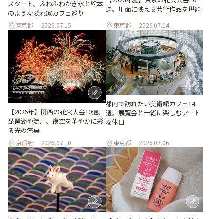
スタート。ふわふわかき氷と絵本
選。川面に映える芸術作品を堪能
のような隠れ家カフェ巡り
東京都
2026.07.15
東京都
2026.07.14
都内で訪れたい美術館カフェ14
【2026年】関西の花火大会10選。
選。展覧会と一緒に楽しむアート
琵琶湖や淀川、夜空を華やかに彩
な休日
る光の祭典
京都府
2026.07.10
東京都
2026.07.06