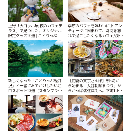
上野「大ゴッホ展 夜のカフェテ
季節のパフェを味わいに♪ アン
ラス」で見つけた、オリジナル
ティークに囲まれて、時間を忘
限定グッズ10選 | ことりっぷ
れて過ごしたくなるカフェ/浅草
「annorum cafe」 | ことりっぷ
新しくなった「ことりっぷ軽井
【初夏の東京さんぽ】朝5時か
沢」と一緒におでかけしたい注
ら始まる「入谷朝顔まつり」か
目スポット13選【スタンプラリ
らかっぱ橋道具街へ。下町1day
ー開催中】 | ことりっぷ
さんぽプラン | ことりっぷ