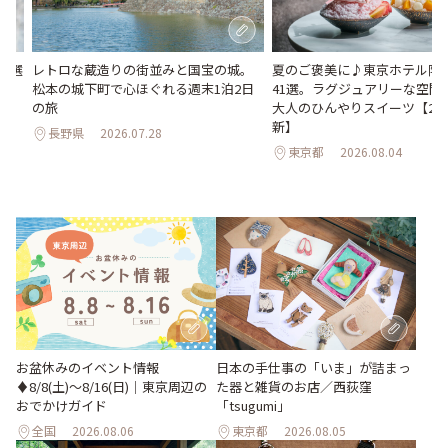
23選
レトロな蔵造りの街並みと国宝の城。
夏のご褒美に♪東京ホテル限
松本の城下町で心ほぐれる週末1泊2日
41選。ラグジュアリーな空間
の旅
大人のひんやりスイーツ【202
新】
長野県
2026.07.28
東京都
2026.08.04
お盆休みのイベント情報
日本の手仕事の「いま」が詰まっ
♦︎8/8(土)〜8/16(日)｜東京周辺の
た器と雑貨のお店／西荻窪
おでかけガイド
「tsugumi」
全国
2026.08.06
東京都
2026.08.05