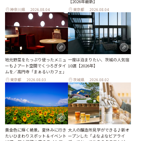
【2026年最新】
神奈川県
2026.08.04
東京都
2026.08.04
地元野菜をたっぷり使ったメニュ
一度は泊まりたい、茨城の人気宿
ーも♪アート空間でくつろぎタイ
10選【2026年】
ムを／高円寺「まぁるいカフェ」
東京都
2026.08.03
茨城県
2026.08.02
大人の醸造所見学ができる♪新オ
黄金色に輝く絶景。夏休みに行き
ープンした「よなよなビアライ
たいひまわりスポット＆イベント