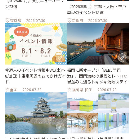
【2026年7月】東京ニューオープ
ン23選
【2026年8月】京都・大阪・神戸
周辺のイベント15選
東京都
2026.07.30
京都府
2026.07.30
今週末のイベント情報♦︎8/1(土)〜
福岡に新オープン「BEB5門司
8/2(日)｜東京周辺のおでかけガイ
港」。関門海峡の絶景とレトロな
ド
街並みに浸るトキメキ海峡ステイ
全国
2026.07.30
福岡県
[PR]
2026.07.29
世界で最も美しい美術館に選出。