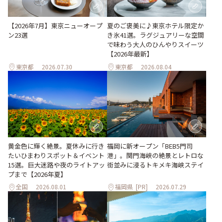
【2026年7月】東京ニューオープ
夏のご褒美に♪東京ホテル限定か
ン23選
き氷41選。ラグジュアリーな空間
で味わう大人のひんやりスイーツ
【2026年最新】
東京都
2026.07.30
東京都
2026.08.04
黄金色に輝く絶景。夏休みに行き
福岡に新オープン「BEB5門司
たいひまわりスポット＆イベント
港」。関門海峡の絶景とレトロな
15選。巨大迷路や夜のライトアッ
街並みに浸るトキメキ海峡ステイ
プまで【2026年夏】
全国
2026.08.01
福岡県
[PR]
2026.07.29