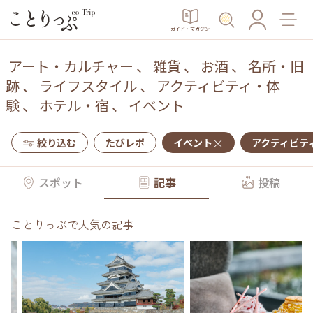
ガイド・マガジン
アート・カルチャー
、
雑貨
、
お酒
、
名所・旧
跡
、
ライフスタイル
、
アクティビティ・体
験
、
ホテル・宿
、
イベント
絞り込む
たびレポ
イベント
アクティビテ
スポット
記事
投稿
ことりっぷで人気の記事