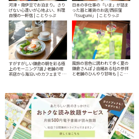
河津・南伊豆でお泊まり。さり
日本の手仕事の「いま」が詰ま
げない心遣いが心地よい、料理
った器と雑貨のお店/西荻窪
自慢の一軒宿 | ことりっぷ
「tsugumi」 | ことりっぷ
風鈴の音色に誘われて歩く夏の
すがすがしい鎌倉の朝を彩る極
鎌倉さんぽ♪由緒ある社の参拝
上のモーニング7選♪老舗の喫
と老舗のひんやり甘味も | こと
茶店から海沿いのカフェまで |
りっぷ
ことりっぷ