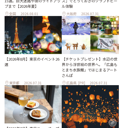
ズ」でとっておきのクラフトビー
15選。巨大迷路や夜のライトアッ
ル体験
プまで【2026年夏】
全国
2026.08.01
大阪府
2026.07.31
【2026年8月】東京のイベント26
【チケットプレゼント】水辺の世
選
界から浮世絵の世界へ。「広島も
とまち水族館」ではじまるアート
さんぽ
東京都
2026.07.31
広島県
[PR]
2026.07.31