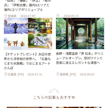
「仙台」「鎌倉」「伊豆」「軽井
沢」「伊勢志摩」国内6エリアと
海外1エリアがリニューアル
宮城県
2026.07.09
2026.05.15
長野・浅間温泉「界 松本」がリニ
【チケットプレゼント】水辺の世
ューアルオープン。信州ワインと
界から浮世絵の世界へ。「広島も
音楽に浸るエレガントな湯宿へ
とまち水族館」ではじまるアート
さんぽ
広島県
[PR]
2026.07.31
長野県
[PR]
2026.08.05
こちらの記事もおすすめ