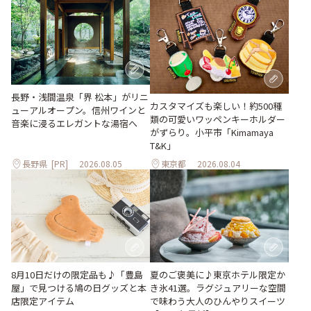
長野・浅間温泉「界 松本」がリニ
カスタマイズも楽しい！約500種
ューアルオープン。信州ワインと
類の可愛いワッペンキーホルダー
音楽に浸るエレガントな湯宿へ
がずらり。小平市「Kimamaya
T&K」
長野県
[PR]
2026.08.05
東京都
2026.08.04
夏のご褒美に♪東京ホテル限定か
8月10日だけの限定品も♪「豊島
き氷41選。ラグジュアリーな空間
屋」で見つける鳩の日グッズと本
で味わう大人のひんやりスイーツ
店限定アイテム