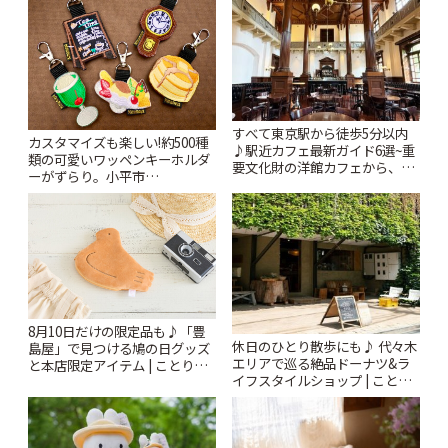
すべて東京駅から徒歩5分以内
カスタマイズも楽しい!約500種
♪駅近カフェ最新ガイド6選~重
類の可愛いワッペンキーホルダ
要文化財の洋館カフェから、改
ーがずらり。小平市
札すぐのレトロ喫茶まで~ | こと
「Kimamaya T&K」 | ことりっ
りっぷ
ぷ
8月10日だけの限定品も♪「豊
休日のひとり散歩にも♪ 代々木
島屋」で見つける鳩の日グッズ
エリアで巡る絶品ドーナツ&ラ
と本店限定アイテム | ことりっ
イフスタイルショップ | ことり
ぷ
っぷ